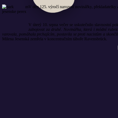
V den 125. výročí narození novinářky, překladatelky 
V úterý 10. srpna večer se uskutečnilo slavnostní pok
zabojovat za druhé. Novinářka, která i módní rubric
varovala, pomáhala prchajícím, postavila se proti nacistům a skonči
Milena Jesenská zemřela v koncentračním táboře Ravensbrück.