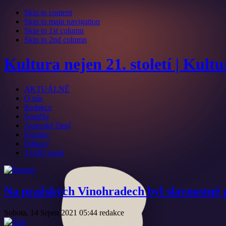
Skip to content
Skip to main navigation
Skip to 1st column
Skip to 2nd column
Kultura nejen 21. století | Kult
AKTUÁLNĚ
O nás
Redakce
Soutěže
Autorské čtení
Komiks
Odkazy
Tvůrčí psaní
Na pražských Vinohradech byl slavnostně 
Sobota, 14 Srpen 2021 05:44
redakce