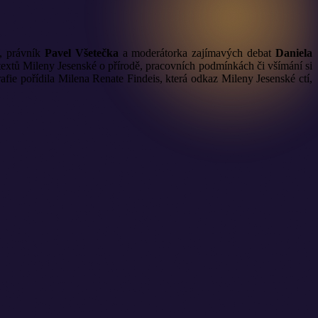
, právník
Pavel Všetečka
a moderátorka zajímavých debat
Daniela
textů Mileny Jesenské o přírodě, pracovních podmínkách či všímání si
grafie pořídila Milena Renate Findeis, která odkaz Mileny Jesenské ctí,