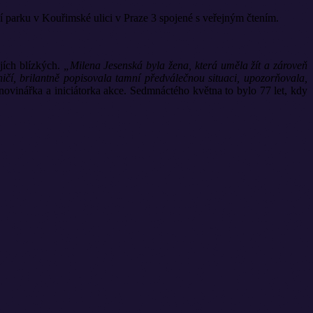
í parku v Kouřimské ulici v Praze 3 spojené s veřejným čtením.
ejích blízkých.
„Milena Jesenská byla žena, která uměla žít a zároveň
ičí, brilantně popisovala tamní předválečnou situaci, upozorňovala,
 novinářka a iniciátorka akce. Sedmnáctého května to bylo 77 let, kdy