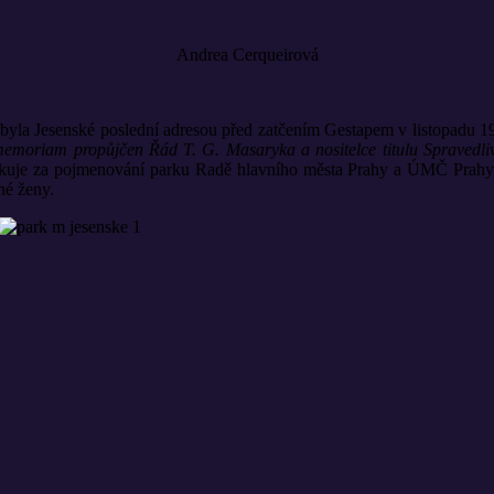
Andrea Cerqueirová
byla Jesenské poslední adresou před zatčením Gestapem v listopadu 
memoriam propůjčen Řád T. G. Masaryka a nositelce titulu Spravedliv
ěkuje za pojmenování parku Radě hlavního města Prahy a ÚMČ Prahy 
né ženy.