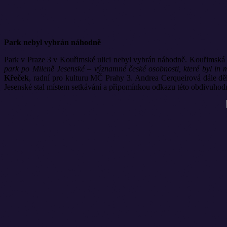
Park nebyl vybrán náhodně
Park v Praze 3 v Kouřimské ulici nebyl vybrán náhodně. Kouřimská 
park po Mileně Jesenské – významné české osobnosti, které byl in 
Křeček
, radní pro kulturu MČ Prahy 3. Andrea Cerqueirová dále d
Jesenské stal místem setkávání a připomínkou odkazu této obdivuhod