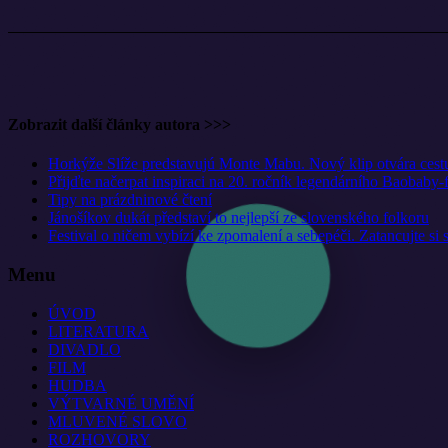
Zobrazit další články autora >>>
Horkýže Slíže predstavujú Monte Mabu. Nový klip otvára cestu 
Přijďte načerpat inspiraci na 20. ročník legendárního Baobaby-
Tipy na prázdninové čtení
Jánošíkov dukát představí to nejlepší ze slovenského folkoru
Festival o ničem vybízí ke zpomalení a sebepéči. Zatancujte si
Menu
ÚVOD
LITERATURA
DIVADLO
FILM
HUDBA
VÝTVARNÉ UMĚNÍ
MLUVENÉ SLOVO
ROZHOVORY