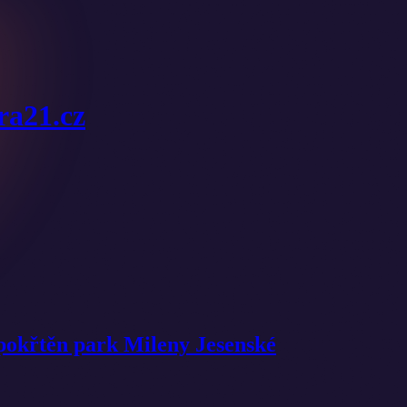
ura21.cz
pokřtěn park Mileny Jesenské