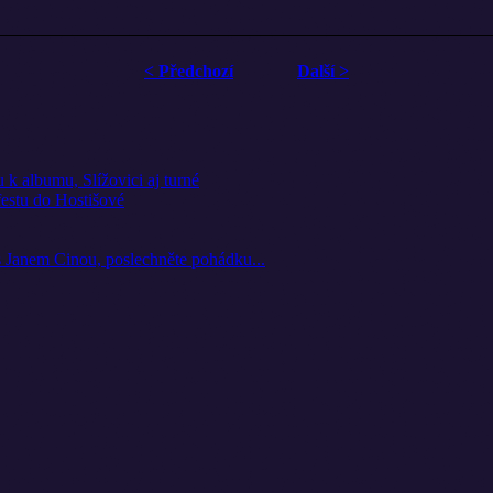
< Předchozí
Další >
k albumu, Slížovici aj turné
festu do Hostišové
 s Janem Cinou, poslechněte pohádku...