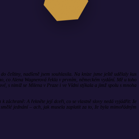
o češtiny, nadšeně jsem souhlasila. Na knize jsme ještě udělaly kus
 toho, co Alena Wagnerová řekla v prvním, německém vydání. Mě u toho
lové, s nimiž se Milena v Praze i ve Vídni stýkala a jimž spolu s mnoha
áchraně: A řekněte její dceři, co se vlastně slovy nedá vyjádřit: že
a smělé jednání – ach, jak musela zaplatit za to, že byla mimořádným