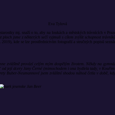
Eva Tylová
tarostky mj. snaží o to, aby na loukách a městských trávnících v Praze
st ploch jsme z některých sečí vyjmuli s cílem zvýšit schopnost trávník
. 2019), kde se lze prostřednictvím fotografií a stručných popisů sezná
ne zvláštně provází celým mým dospělým životem. Někdy na gymnázi
od její dcery Jany Černé (mimochodem i ona bydlela tady, v Kouřimsk
garety Buber-Neumannové jsem zvláštní shodou náhod četla v době, k