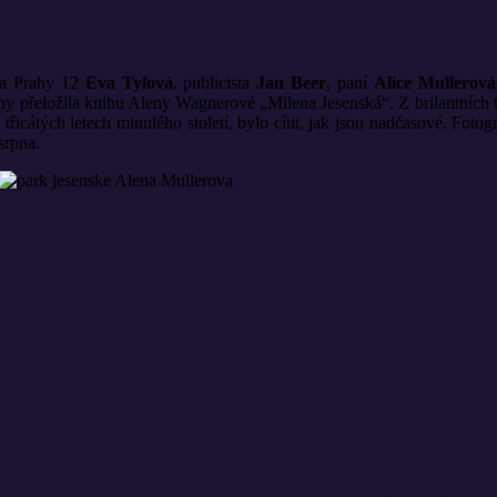
tka Prahy 12
Eva Tylová
, publicista
Jan Beer
, paní
Alice Mullerová
iny přeložila knihu Aleny Wagnerové „Milena Jesenská“. Z brilantních 
třicátých letech minulého století, bylo cítit, jak jsou nadčasové. Foto
srpna.