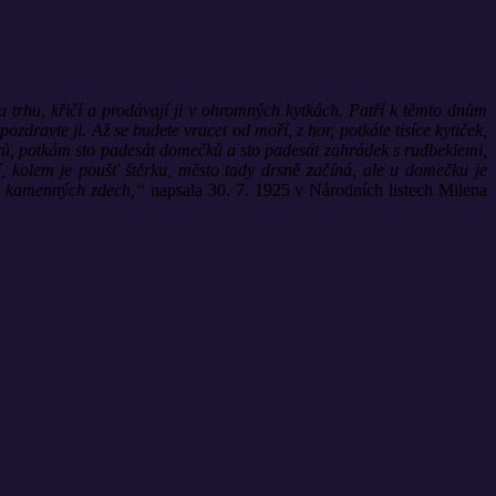
 trhu, křičí a prodávají ji v ohromných kytkách. Patří k těmto dnům
zdravte ji. Až se budete vracet od moří, z hor, potkáte tisíce kytiček,
rů, potkám sto padesát domečků a sto padesát zahrádek s rudbekiemi,
jí, kolem je poušť štěrku, město tady drsně začíná, ale u domečku je
m v kamenných zdech,“
napsala 30. 7. 1925 v Národních listech Milena