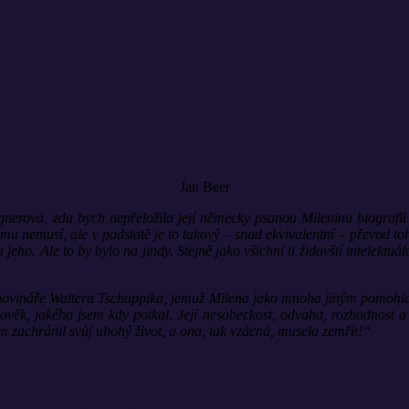
Jan Beer
erová, zda bych nepřeložila její německy psanou Mileninu biografii d
kému nemusí, ale v podstatě je to takový – snad ekvivalentní – převod
jeho. Ale to by bylo na jindy. Stejně jako všichni ti židovští intelektuá
novináře Waltera Tschuppika, jemuž Milena jako mnoha jiným pomohla k z
člověk, jakého jsem kdy potkal. Její nesobeckost, odvaha, rozhodnost 
em zachránil svůj ubohý život, a ona, tak vzácná, musela zemřít!“