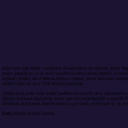
Když mne pak někdy v polovině devadesátých let oslovila Alena Wagn
práce, protože to, co se musí vysvětlovat německému čtenáři, se čes
zajímal i Kafka, který Milenu hluboce chápal, stejně jako ona chápala 
dalšími lidmi po roce 1938 účinně pomáhala.
Chtěla bych proto tohle krátké poděkování uzavřít slovy rakouského 
Milena Jesenská stojí přede mnou jako ten nejlaskavější a největší 
člověkem. Když jsem obdržel zprávu o její smrti, styděl jsem se, že js
Foto:
Milena Renate Findeis