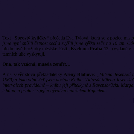
Text
„Sprostý kytičky“
přečetla Eva Tylová, která se z pozice místos
jsme nyní snížili četnost sečí a zvýšili jsme výšku seče na 10 cm. Čá
předmluvě brožurky městské části „
Kvetoucí Praha 12
“ (vydané v r
tamních ulic vyskytují.
Ona, tak vzácná, musela zemřít…
A na závěr slova překladatelky
Aleny Bláhové
:
„Milena Jesenská m
1969) a jako odpověď jsem dostala Knihu "Adresát Milena Jesenská" 
intervalech pravidelně – knihu její přítelkyně z Ravensbrücku Mar
tchána, a psala si s jejím bývalým manželem Rafaelem.