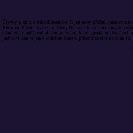
Úryvky z knih o Mileně Jesenské či její texty přečetli místostaros
Retková
. Přečten byl vzkaz Aleny Bláhové, která z němčiny do češt
zdánlivých maličkostí při fotografování, které napsala ve dvacátých a 
jméno Milena přijala k rodnému Renate, přičemž se také narodila 10. 