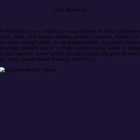
Alice Mullerová
h Vídeňského lesa a v Alpách jí rostou záhonky. Ve Vídni sedí baby na
bí. Malá, světle fialová cyklánka, skrčená v bučinách. Potkáte-li ji, po
dce rostou sprostý kytičky. Až odtud pojedu domů, sto padesát kilomet
stopadesátý domeček stojí už u Prahy, komíny koukají, koleje se křižu
a, zlatý milovaný, sprostý kytičky, poslední pozdrav léta před živote
“, který sestavila Marie Jirásková, Torst 2016).