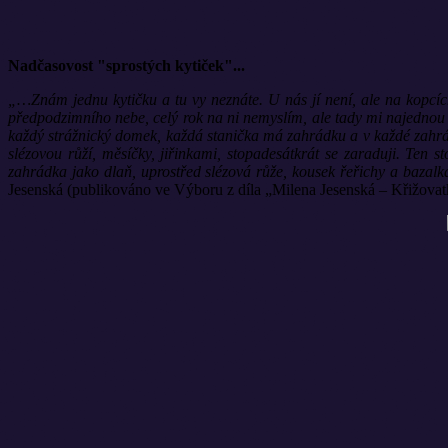
Nadčasovost "sprostých kytiček"...
„…Znám jednu kytičku a tu vy neznáte. U nás jí není, ale na kopcíc
předpodzimního nebe, celý rok na ni nemyslím, ale tady mi najednou chy
každý strážnický domek, každá stanička má zahrádku a v každé zahrá
slézovou růží, měsíčky, jiřinkami, stopadesátkrát se zaraduji. Ten 
zahrádka jako dlaň, uprostřed slézová růže, kousek řeřichy a bazalk
Jesenská (publikováno ve Výboru z díla „Milena Jesenská – Křižovatky