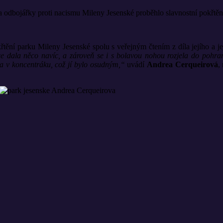
a odbojářky proti nacismu Mileny Jesenské proběhlo slavnostní pokřtěn
řtění parku Mileny Jesenské spolu s veřejným čtením z díla jejího a j
e dala něco navíc, a zároveň se i s bolavou nohou rozjela do pohran
la v koncentráku, což jí bylo osudným,“
uvádí
Andrea Cerqueirová
,