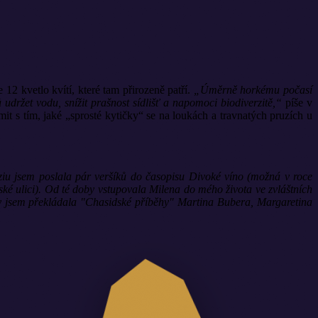
 12 kvetlo kvítí, které tam přirozeně patří.
„Úměrně horkému počasí
ů udržet vodu, snížit prašnost sídlišť a napomoci biodiverzitě,“
píše v
mit s tím, jaké „sprosté kytičky“ se na loukách a travnatých pruzích u
u jsem poslala pár veršíků do časopisu Divoké víno (možná v roce
é ulici). Od té doby vstupovala Milena do mého života ve zvláštních
dy jsem překládala "Chasidské příběhy" Martina Bubera, Margaretina