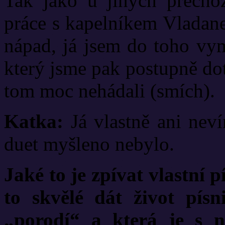
Tak jako u jiných přecho
práce s kapelníkem Vladan
nápad, já jsem do toho vym
který jsme pak postupně dot
tom moc nehádali (smích).
Katka:
Já vlastně ani neví
duet myšleno nebylo.
Jaké to je zpívat vlastní p
to skvělé dát život písn
„porodí“ a která je s 