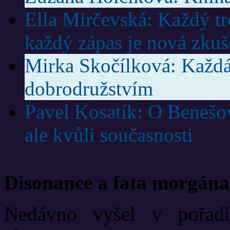
Ella Mirčevská: Každý trén
každý zápas je nová zkuš
Mirka Skočílková: Každá
dobrodružstvím
Pavel Kosatík: O Benešov
ale kvůli současnosti
Disonance a fata morgána
Nedávno vyšel v pořadí