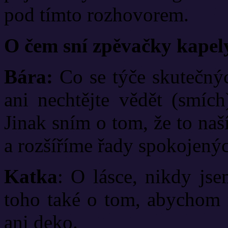
pod tímto rozhovorem.
O čem sní zpěvačky kape
Bára:
Co se týče skutečných
ani nechtějte vědět (smích
Jinak sním o tom, že to naší
a rozšíříme řady spokojený
Katka
: O lásce, nikdy jse
toho také o tom, abychom m
ani deko.