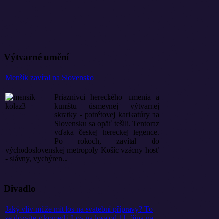
Výtvarné umění
Menšík zavítal na Slovensko
Priaznivci hereckého umenia a
kumštu úsmevnej výtvarnej
skratky - potrétovej karikatúry na
Slovensku sa opäť tešili. Tentoraz
vďaka českej hereckej legende.
Po rokoch, zavítal do
východoslovenskej metropoly Košíc vzácny hosť
- slávny, vychýren...
Divadlo
Jaký vliv může mít los na svatební přípravy? To
se dozvíte v komedii Lov na losa od 11. října na