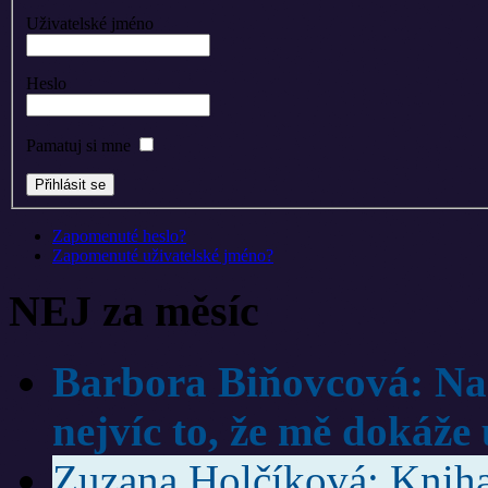
Uživatelské jméno
Heslo
Pamatuj si mne
Zapomenuté heslo?
Zapomenuté uživatelské jméno?
NEJ za měsíc
Barbora Biňovcová: Na 
nejvíc to, že mě dokáže 
Zuzana Holčíková: Kniha 