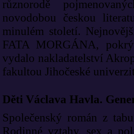
různorodě pojmenovanýc
novodobou českou literat
minulém století. Nejnově
FATA MORGÁNA, pokrývá
vydalo nakladatelství Akrop
fakultou Jihočeské univerzit
Děti Václava Havla. Gene
Společenský román z tabui
Rodinné vztahy, sex a poli