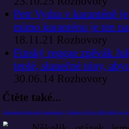
23.10.25
Rozhovory
Petr Vydra v karanténě je
mimo karanténu je ten na 
18.11.21
Rozhovory
Finský reggae zpěvák Ju
teplé, slunečné tóny, ab
30.06.14
Rozhovory
Čtěte také...
Dramaturg festivalu Contempuls: „Zajímavé věci se dějí pořád, ale ne
Několik otázek jsme