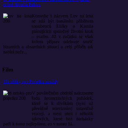
scéně divadla Palace
Komedie s názvem Lov na losa
se zdá být banálním příběhem
snoubenců Elišky a Kamila
plánujících společný životní krok
– svatbu. Již v začátku se však
kolem příprav odehraje smršť
bizarních a absurdních situací a celý příběh tak
nabírá neče...
Film
Tři oříšky pro Popelku navždy
V poválečném období nalezneme
řadu neomrzitelných pohádek,
které se k divákům (nyní už
převážně televizním) ustavičně
vracejí, a mezi nimi i několik
takových, které bez nadsázky
patří k tomu nejlepšímu, co v tomto žá...