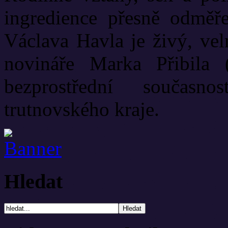
ingredience přesně odměř
Václava Havla je živý, vel
novináře Marka Přibila 
bezprostřední současn
trutnovského kraje.
Hledat