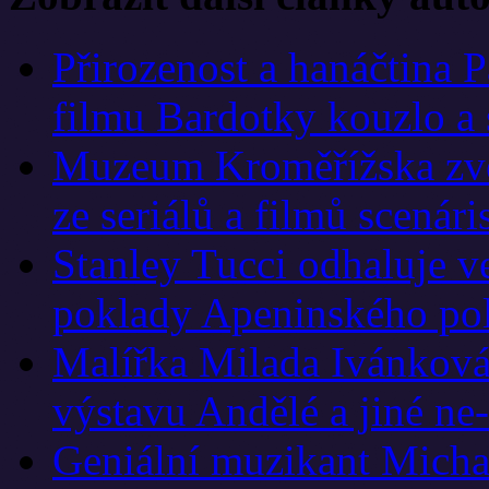
Přirozenost a hanáčtina 
filmu Bardotky kouzlo a 
Muzeum Kroměřížska zve 
ze seriálů a filmů scená
Stanley Tucci odhaluje v
poklady Apeninského po
Malířka Milada Ivánková
výstavu Andělé a jiné ne
Geniální muzikant Micha