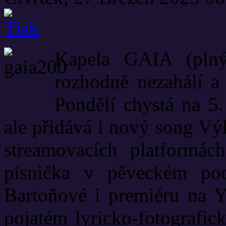
Kapela GAIA (pln
rozhodně nezahálí a
Pondělí chystá na 5.
ale přidává i nový song Vý
streamovacích platformá
písnička v pěveckém po
Bartoňové i premiéru na Y
pojatém lyricko-fotografic