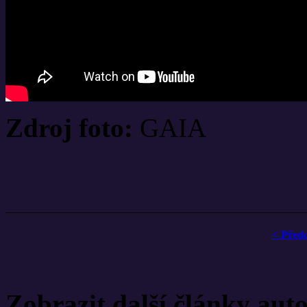
Zdroj foto:
GAIA
< Před
Zobrazit další články aut