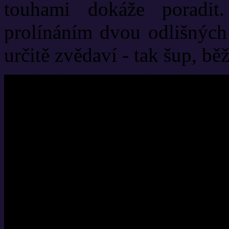
touhami dokáže poradit
prolínáním dvou odlišných 
určitě zvědaví - tak šup, běžt