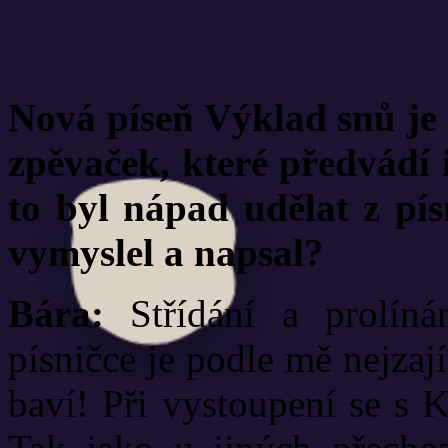
Nová píseň Výklad snů je
zpěvaček, které předvádí i
to byl nápad udělat z pís
vymyslel a napsal?
Bára:
Střídání a prolínán
písničce je podle mě nejzaj
baví! Při vystoupení se s 