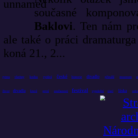
současné kompono
Baklovi
. Ten nám pro
ale také o práci dramaturg
koná 21., 2...
české
divadlo
knihu
historie
přináší
muzeum
rytmu
všechny
vydává
u
festival
divadla
láska
život
které
první
současnosti
vyprávění
slaví
srdc