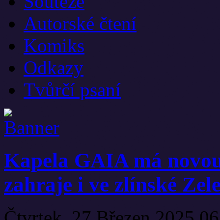
Soutěže
Autorské čtení
Komiks
Odkazy
Tvůrčí psaní
Kapela GAIA má novou 
zahraje i ve zlínské Ze
Čtvrtek, 27 Březen 2025 0