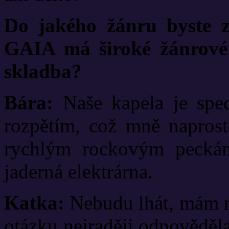
Do jakého žánru byste z
GAIA má široké žánrové 
skladba?
Bára:
Naše kapela je spec
rozpětím, což mně naprost
rychlým rockovým peckám,
jaderná elektrárna.
Katka:
Nebudu lhát, mám rá
otázku nejraději odpověděla