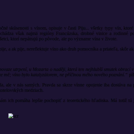
čné skúsenosti s vínom, opisuje v časti Piju... všetky typy vín, kto
echádza však najmä regióny Francúzska, drobné vinice a rodinné po
etci, ktorí nepátrajú po pôvode, ale po význame vína v živote.
nepije, a ak pije, nereflektuje víno ako druh pomocníka a priateľa, skô
vaze utrpení, u Mozarta o naději, která ten nejhlubší smutek obrací v 
 ze mě; víno bylo katalyzátorem, ne příčinou mého nového poznání.“
píš
vda, ale v nás samých. Pravda sa skrze vínne opojenie iba dostáva n
stotelovských medziach.
nám ich pomáha lepšie pochopiť z teoretického hľadiska. Má totiž tú 