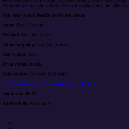
Je členem českého PEN klubu a Společnosti pro vědy a umění. Patří m
Masarykovy univerzity v Brně. Prezident Václav Havel mu udělil Med
Piju, tedy jsem (Filosofův průvodce vínem)
Autor:
Roger Scruton
Překlad:
Pavla Doležalová
Odborná spolupráce:
Petr Osolsobě
Rok vydání:
2015
První vydání, dotisk
Vydavatelství:
Barrister & Principal
http://www.barrister.cz/knihy/446/piju-tedy-jsem/
Hodnocení: 90 %
ISBN 978-80-7485-055-4
1