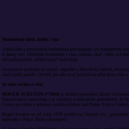
Hodnotenie diela, knihy, vína
Adekvátne a premyslené hodnotenia prechádzajú cez subjektivitu autor
k danej veci. Obdobne hodnotíme i víno, etiketa, chuť, vôňa, zrýchl
ničí naša kultúra „šróbovacím“ uzáverom.
Scrutonove postrehy sú vtipné, nápadité a filozoficky ladené, dvojzm
snaží niečo naučiť. Otvoriť pre nás nový pohľad na seba skrze víno a
In vino veritas e vita!
ROGER SCRUTON (*1944)
je britský spisovatel, filosof a komen
konzervativní stanoviska a je známým a obávaným polemikem. Je člen
Centra pro etiku a veřejnou politiku (Ethics and Public Policy Center)
Roger Scruton se od roku 1979 podílel na činnosti tzv. „podzemní
semináře v Praze, Brně a Bratislavě.