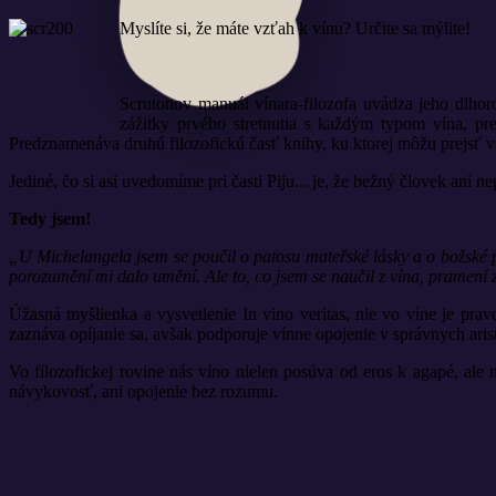
Myslíte si, že máte vzťah k vínu? Určite sa mýlite!
Scrutonov manuál vínara-filozofa uvádza jeho dlhoro
zážitky prvého stretnutia s každým typom vína, pr
Predznamenáva druhú filozofickú časť knihy, ku ktorej môžu prejsť vš
Jediné, čo si asi uvedomíme pri časti Piju... je, že bežný človek ani 
Tedy jsem!
„U Michelangela jsem se poučil o patosu mateřské lásky a o božské po
porozumění mi dalo umění. Ale to, co jsem se naučil z vína, pramení
Úžasná myšlienka a vysvetlenie In vino veritas, nie vo víne je pra
zaznáva opíjanie sa, avšak podporuje vínne opojenie v správnych ari
Vo filozofickej rovine nás víno nielen posúva od eros k agapé, ale 
návykovosť, ani opojenie bez rozumu.