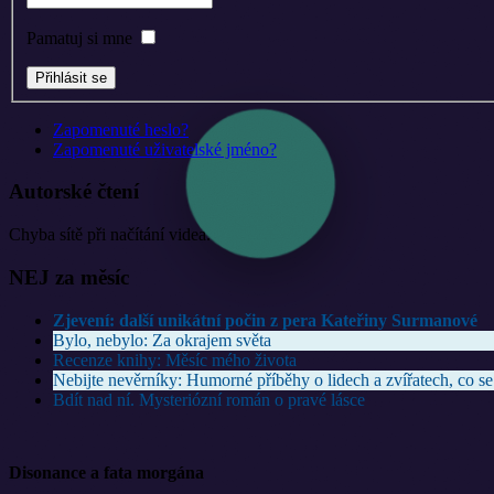
Pamatuj si mne
Zapomenuté heslo?
Zapomenuté uživatelské jméno?
Autorské čtení
Chyba sítě při načítání videa.
NEJ za měsíc
Zjevení: další unikátní počin z pera Kateřiny Surmanové
Bylo, nebylo: Za okrajem světa
Recenze knihy: Měsíc mého života
Nebijte nevěrníky: Humorné příběhy o lidech a zvířatech, co se
Bdít nad ní. Mysteriózní román o pravé lásce
Disonance a fata morgána