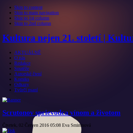
Skip to content
Skip to main navigation
Skip to 1st column
Skip to 2nd column
Kultura nejen 21. století | Kult
AKTUÁLNĚ
O nás
Redakce
Soutěže
Autorské čtení
Komiks
Odkazy
Tvůrčí psaní
Scrutonov sprievodca vínom a životom
Čtvrtek, 02 Červen 2016 05:08
Eva Smininová