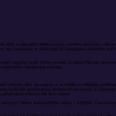
a, dielo sa nám spojí s naším pocitom, s prežitou udalosťou, a tak sa 
ený tep a spomienky, to všetko patrí ku klasickému a obradnému požív
yselné a anglicky suché. Možno povedať, že knihou Piju tedy jsem predst
 zostáva blízky sokratovskej maieutike.
tátor veřejného dění. Specializuje se na estetiku se zvláštním zaměření
em Královské společnosti pro literaturu (Royal Society of Literature)
 a přispívajícím edi­torem The New Atlantis.
 uni­verzity“ během komunistického režimu v tehdejším Českosloven