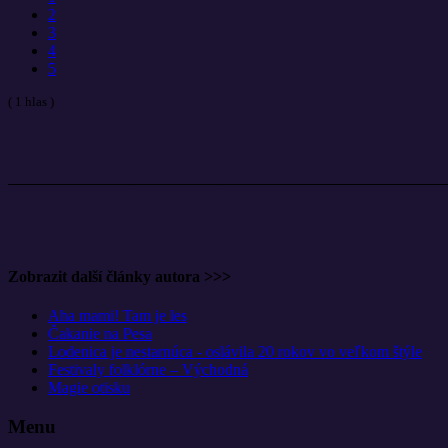
2
3
4
5
( 1 hlas )
Zobrazit další články autora >>>
Aha mami! Tam je les
Čakanie na Pesa
Lodenica je nestarnúca - oslávila 20 rokov vo veľkom štýle
Festivaly folklórne – Východná
Magie otisku
Menu