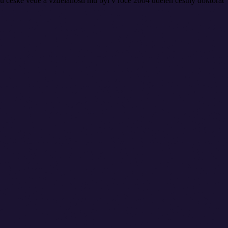
u české vědě a vzdělanosti mu byl v roce 2004 udělen čestný doktorát