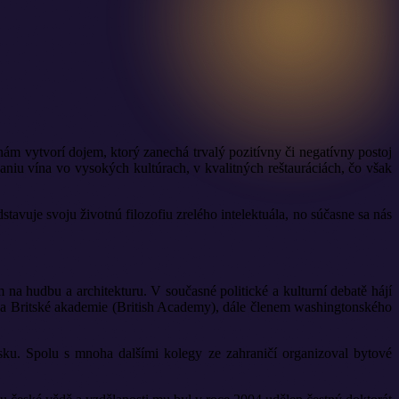
nám vytvorí dojem, ktorý zanechá trvalý pozitívny či negatívny postoj
aniu vína vo vysokých kultúrach, v kvalitných reštauráciách, čo však
avuje svoju životnú filozofiu zrelého intelektuála, no súčasne sa nás
m na hud­bu a architekturu. V současné politické a kulturní debatě hájí
 a Britské akade­mie (British Academy), dále členem washingtonského
sku. Spolu s mnoha dalšími kolegy ze zahraničí organizoval bytové