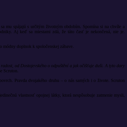
ré sa mu spájajú s určitým životným obdobím. Spomína si na chvíle a
dniky. Aj keď sa miestami zdá, že táto časť je nekončená, nie je.
r ako módny doplnok k spoločenskej zábave.
radost, od Dostojevského o odpuštění a jak očišťuje duši. A tyto dary
e Scruton.
a povrch. Pravda dvojakého druhu – o nás samých i o živote. Scruton
jedinečnú vlastnosť opojnej látky, ktorá nespôsobuje zatmenie mysli,