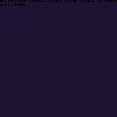
ezi zakladatele Vzdělávací nadace Jana Husa. Jako uznání jeho přínos
aili za zásluhy.