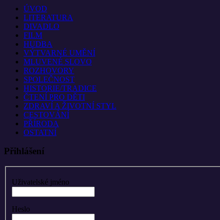
ÚVOD
LITERATURA
DIVADLO
FILM
HUDBA
VÝTVARNÉ UMĚNÍ
MLUVENÉ SLOVO
ROZHOVORY
SPOLEČNOST
HISTORIE/TRADICE
ČTENÍ PRO DĚTI
ZDRAVÍ A ŽIVOTNÍ STYL
CESTOVÁNÍ
PŘÍRODA
OSTATNÍ
Přihlášení
Uživatelské jméno
Heslo