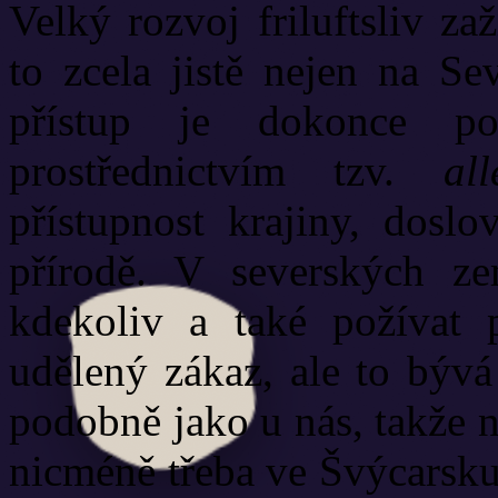
Velký rozvoj friluftsliv z
to zcela jistě nejen na Se
přístup je dokonce po
prostřednictvím tzv.
al
přístupnost krajiny, dosl
přírodě. V severských ze
kdekoliv a také požívat 
udělený zákaz, ale to bý
podobně jako u nás, takže n
nicméně třeba ve Švýcarsku 