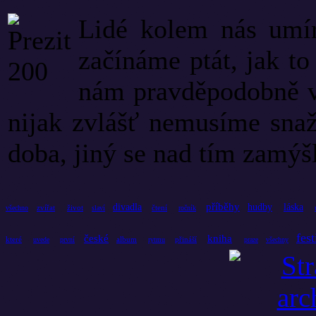
Lidé kolem nás umí
začínáme ptát, jak to
nám pravděpodobně v
nijak zvlášť nemusíme snaž
doba, jiný se nad tím zamýšlí
příběhy
divadla
hudby
láska
zvířat
život
čtení
všechno
slaví
ročník
fest
české
kniha
které
album
přináší
uvede
první
rytmu
praze
všechny