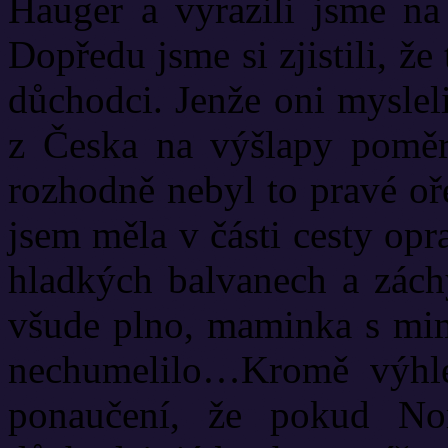
Hauger a vyrazili jsme na
Dopředu jsme si zjistili, že
důchodci. Jenže oni myslel
z Česka na výšlapy poměr
rozhodně nebyl to pravé oř
jsem měla v části cesty op
hladkých balvanech a zách
všude plno, maminka s mim
nechumelilo…Kromě výhle
ponaučení, že pokud No