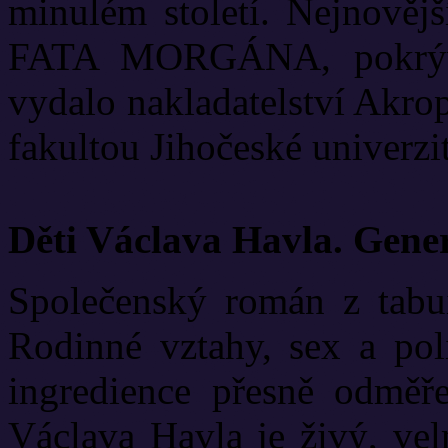
minulém století. Nejnově
FATA MORGÁNA, pokrývá
vydalo nakladatelství Akrop
fakultou Jihočeské univerzit
Děti Václava Havla. Gene
Společenský román z tabui
Rodinné vztahy, sex a poli
ingredience přesně odměř
Václava Havla je živý, vel