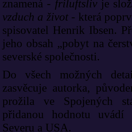
znamená -
friluftsliv
je slož
vzduch a život
- která poprv
spisovatel Henrik Ibsen. P
jeho obsah „pobyt na čerst
severské společnosti.
Do všech možných detail
zasvěcuje autorka, původe
prožila ve Spojených st
přidanou hodnotu uvádí 
Severu a USA.