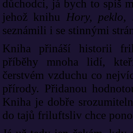
důchodci, já bych to spíš 
jehož knihu
Hory, peklo, 
seznámili i se stinnými str
Kniha přináší historii fri
příběhy mnoha lidí, kte
čerstvém vzduchu co nejvíce
přírody. Přidanou hodnoto
Kniha je dobře srozumiteln
do tajů friluftsliv chce ponoř