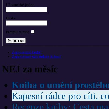
Uživatelské jméno
Heslo
Pamatuj si mne
Zapomenuté heslo?
Zapomenuté uživatelské jméno?
NEJ za měsíc
Kniha o umění prostého
Kapesní rádce pro cíti, co
Recenze knihy: Cesta ma