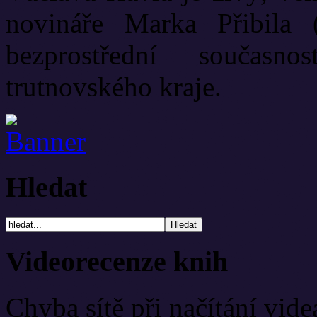
novináře Marka Přibila 
bezprostřední současn
trutnovského kraje.
Hledat
Videorecenze knih
Chyba sítě při načítání vide