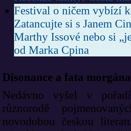
Festival o ničem vybízí 
Zatancujte si s Janem Ci
Marthy Issové nebo si „j
od Marka Cpina
Disonance a fata morgána
Nedávno vyšel v pořadí
různorodě pojmenovanýc
novodobou českou literat