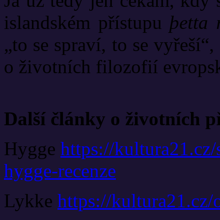
Já už tedy jen čekám, kdy 
islandském přístupu
þetta 
„to se spraví, to se vyřeší
o životních filozofií evrop
Další články o životních p
Hygge
https://kultura21.cz
hygge-recenze
Lykke
https://kultura21.cz