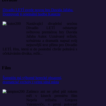
Divadlo LETÍ uvede novou hru Davida Jařaba.
Doprovodí ji originální hudba Katarzie
Nastávající divadelní sezónu
Divadlo LETÍ odstartuje
světovou premiérou hry Davida
Jařaba Autor. Uznávaný režisér,
scénárista a dramatik napsal svůj
nejnovější text přímo pro Divadlo
LETÍ. Hru, která si do poslední chvíle pohrává s
očekáváním diváka, režír...
Film
Šampión má výborné herecké obsazení,
dramatické vrcholy i velmi silná místa
Zatímco ani ne před půl rokem
měl v kinech premiéru film
Nepela režiséra Gregora
Valentoviče, v první polovině