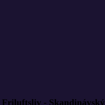
Friluftsliv - Skandinávsk