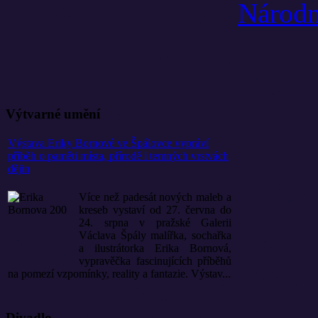
Výtvarné umění
Výstava Eriky Bornové ve Špálovce vypráví
příběh o paměti místa, přírodě i temných vrstvách
dějin
Více než padesát nových maleb a
kreseb vystaví od 27. června do
24. srpna v pražské Galerii
Václava Špály malířka, sochařka
a ilustrátorka Erika Bornová,
vypravěčka fascinujících příběhů
na pomezí vzpomínky, reality a fantazie. Výstav...
Divadlo