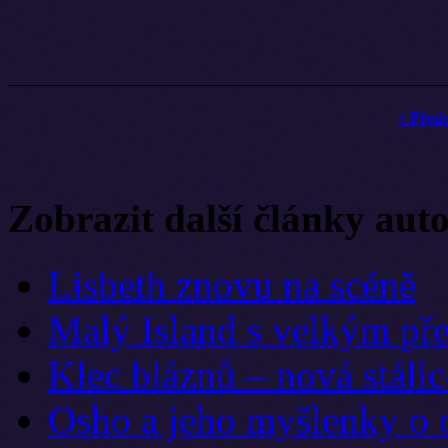
< Před
Zobrazit další články aut
Lisbeth znovu na scéně
Malý Island s velkým př
Klec bláznů – nová stáli
Osho a jeho myšlenky o 