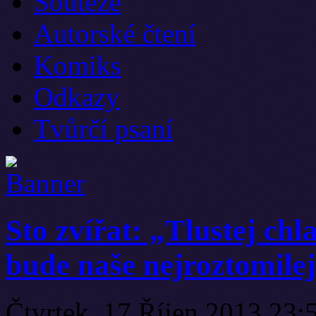
Soutěže
Autorské čtení
Komiks
Odkazy
Tvůrčí psaní
Sto zvířat: „Tlustej chl
bude naše nejroztomilej
Čtvrtek, 17 Říjen 2013 23