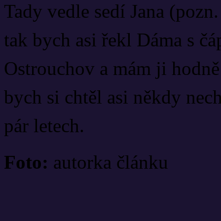
Tady vedle sedí Jana (pozn.
tak bych asi řekl Dáma s čáp
Ostrouchov a mám ji hodně r
bych si chtěl asi někdy nech
Eva Turnová z Plastic Pe
pár letech.
pravdu už se dnes nenosí
Foto:
autorka článku
V zákulisí live show Čes
Zvířata roztančila Brno i
novou desku, tentokrát pr