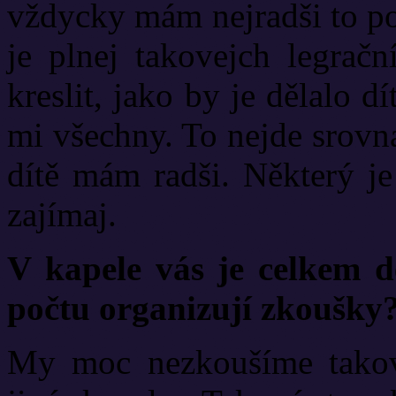
vždycky mám nejradši to po
je plnej takovejch legračn
kreslit, jako by je dělalo dí
mi všechny. To nejde srovnat
dítě mám radši. Některý j
zajímaj.
V kapele vás je celkem d
počtu organizují zkoušky
My moc nezkoušíme takov