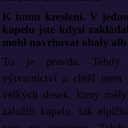
K tomu kreslení. V jedno
kapelu jste kdysi zakláda
mohl navrhovat obaly al
To je pravda. Tehdy 
výtvarnictví a chtěl jsem
velkých desek, který měly 
založili kapelu, tak elpíč
zase na vzestupu. Tehdy