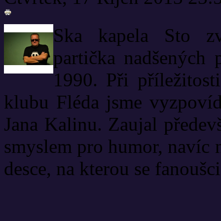
Ska kapela Sto zví
partička nadšených 
1990. Při příležitos
klubu Fléda jsme vyzpovída
Jana Kalinu. Zaujal předev
smyslem pro humor, navíc n
desce, na kterou se fanoušc