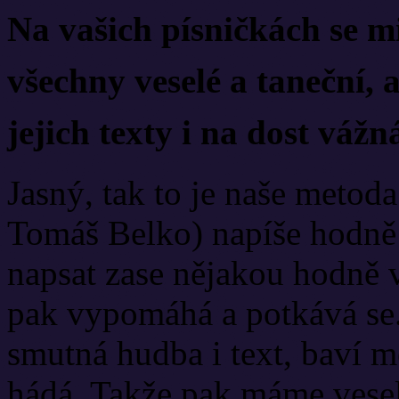
Na vašich písničkách se mi
všechny veselé a taneční, 
jejich texty i na dost vá
Jasný, tak to je naše metod
Tomáš Belko) napíše hodně s
napsat zase nějakou hodně 
pak vypomáhá a potkává se
smutná hudba i text, baví m
hádá. Takže pak máme vesel