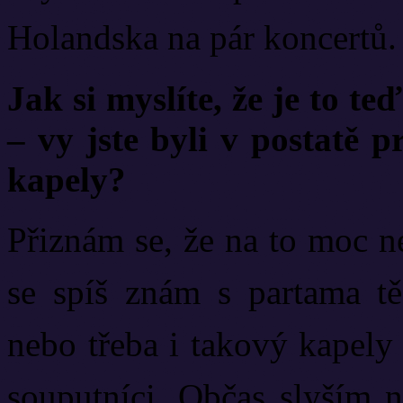
Holandska na pár koncertů. 
Jak si myslíte, že je to t
– vy jste byli v postatě p
kapely?
Přiznám se, že na to moc n
se spíš znám s partama těc
nebo třeba i takový kapely
souputníci. Občas slyším 