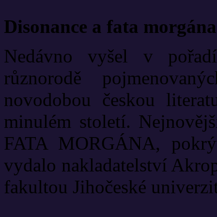
Disonance a fata morgána
Nedávno vyšel v pořadí
různorodě pojmenovanýc
novodobou českou literat
minulém století. Nejnově
FATA MORGÁNA, pokrývá
vydalo nakladatelství Akrop
fakultou Jihočeské univerzit