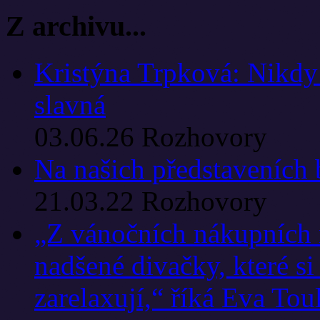
Z archivu...
Kristýna Trpková: Nikdy 
slavná
03.06.26
Rozhovory
Na našich představeních b
21.03.22
Rozhovory
„Z vánočních nákupních 
nadšené divačky, které si
zarelaxují,“ říká Eva Tou