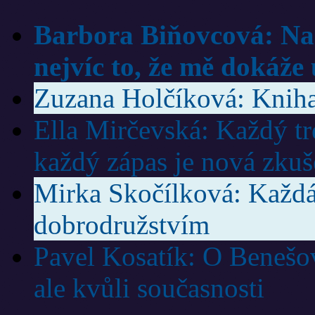
Barbora Biňovcová: Na 
nejvíc to, že mě dokáže 
Zuzana Holčíková: Kniha 
Ella Mirčevská: Každý trén
každý zápas je nová zkuš
Mirka Skočílková: Každá
dobrodružstvím
Pavel Kosatík: O Benešov
ale kvůli současnosti