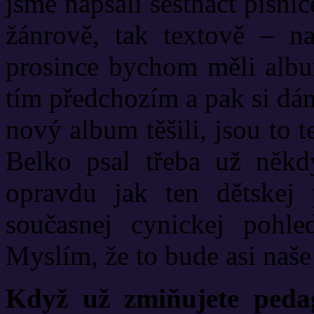
jsme napsali šestnáct písni
žánrově, tak textově – n
prosince bychom měli albu
tím předchozím a pak si dá
nový album těšili, jsou to 
Belko psal třeba už někdy
opravdu jak ten dětskej 
současnej cynickej pohle
Myslím, že to bude asi naše
Když už zmiňujete pedag