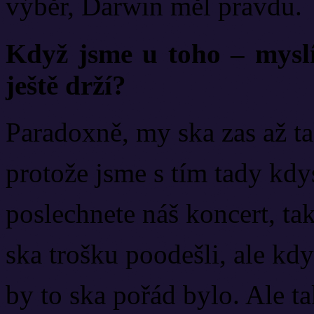
výběr, Darwin měl pravdu.
Když jsme u toho – myslít
ještě drží?
Paradoxně, my ska zas až t
protože jsme s tím tady kdys
poslechnete náš koncert, tak
ska trošku poodešli, ale k
by to ska pořád bylo. Ale ta