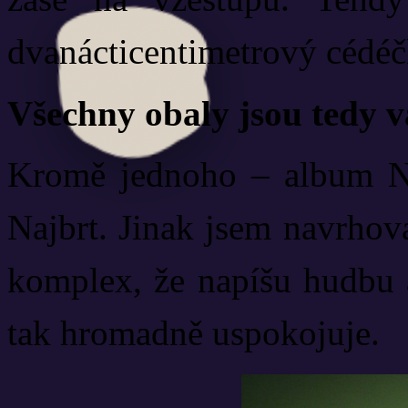
dvanácticentimetrový cédéčk
Všechny obaly jsou tedy v
Kromě jednoho – album Ni
Najbrt. Jinak jsem navrhova
komplex, že napíšu hudbu a
tak hromadně uspokojuje.