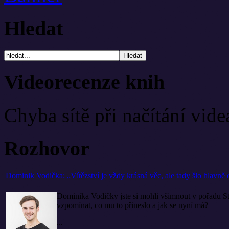
Hledat
Videorecenze knih
Chyba sítě při načítání vide
Rozhovor
Dominik Vodička: „Vítězství je vždy krásná věc, ale tady šlo hlavně o
Dominika Vodičky jste si mohli všimnout v pořadu S
vzpomínat, co mu to přineslo a jak se nyní má?
...