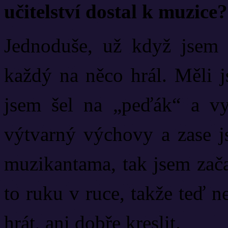
učitelství dostal k muzice?
Jednoduše, už když jsem s
každý na něco hrál. Měli j
jsem šel na „peďák“ a vys
výtvarný výchovy a zase 
muzikantama, tak jsem zača
to ruku v ruce, takže teď 
hrát, ani dobře kreslit.