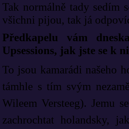
Tak normálně tady sedím s
všichni pijou, tak já odpov
Předkapelu vám dnesk
Upsessions, jak jste se k n
To jsou kamarádi našeho ho
támhle s tím svým nezaměn
Wileem Versteeg). Jemu se
zachrochtat holandsky, j