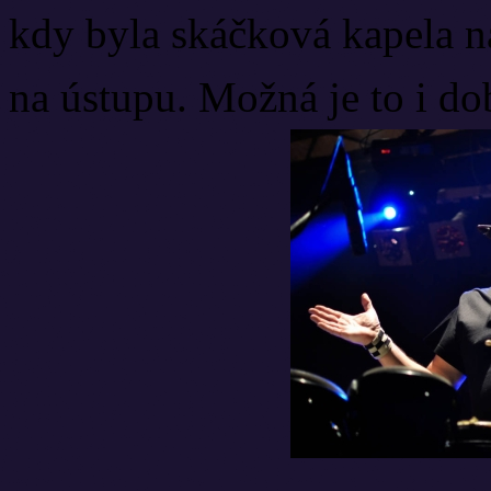
kdy byla skáčková kapela 
na ústupu. Možná je to i do