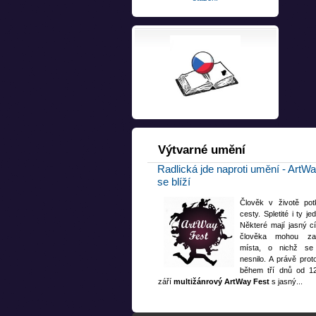
Výtvarné
umění
Radlická jde naproti umění - ArtW
se blíží
Člověk v životě pot
cesty. Spletité i ty j
Některé mají jasný cíl
člověka mohou za
místa, o nichž s
nesnilo. A právě prot
během tří dnů od 12
září
multižánrový ArtWay Fest
s jasný...