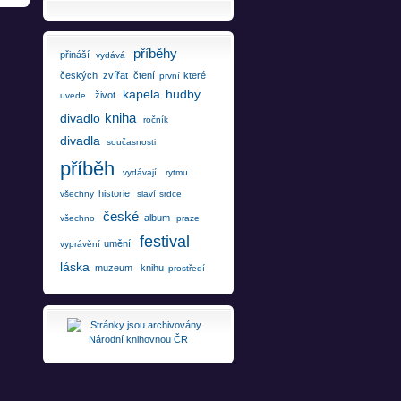
příběhy
přináší
vydává
českých
zvířat
čtení
které
první
kapela
hudby
život
uvede
kniha
divadlo
ročník
divadla
současnosti
příběh
vydávají
rytmu
historie
všechny
slaví
srdce
české
album
všechno
praze
festival
umění
vyprávění
láska
muzeum
knihu
prostředí