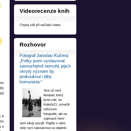
Videorecenze
knih
Chyba sítě při načítání videa.
Rozhovor
Fotograf Jaroslav Kučera:
„Fotky jsem vystavovat
samozřejmě nemohl, jejich
skrytý význam by
prokouknul i blbý
komunista.“
hou
kdo
Sice už není
ejí
listopad, který
jsme zde, na
Kultuře21, označili
měsícem
fotografie, ale na
a a
zajímavé čtení
ino
není nikdy pozdě. Pojďte s námi
a v
tedy nyní nakouknout za objektiv