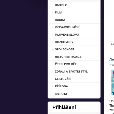
DIVADLO
FILM
HUDBA
VÝTVARNÉ UMĚNÍ
MLUVENÉ SLOVO
ROZHOVORY
SPOLEČNOST
HISTORIE/TRADICE
Je
ČTENÍ PRO DĚTI
Ned
ZDRAVÍ A ŽIVOTNÍ STYL
CESTOVÁNÍ
PŘÍRODA
OSTATNÍ
Oba
Tho
Přihlášení
zmi