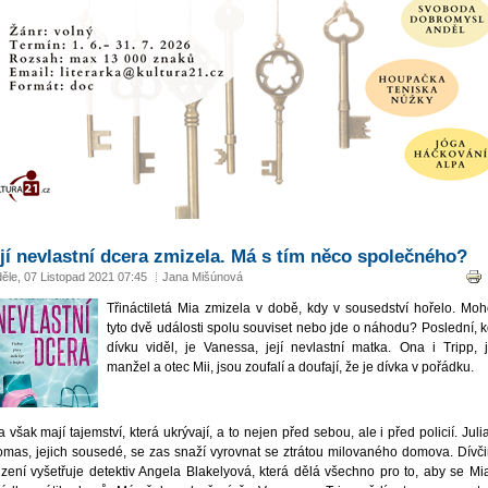
jí nevlastní dcera zmizela. Má s tím něco společného?
ěle, 07 Listopad 2021 07:45
Jana Mišúnová
Třináctiletá Mia zmizela v době, kdy v sousedství hořelo. Mo
tyto dvě události spolu souviset nebo jde o náhodu? Poslední, 
dívku viděl, je Vanessa, její nevlastní matka. Ona i Tripp, j
manžel a otec Mii, jsou zoufalí a doufají, že je dívka v pořádku.
 však mají tajemství, která ukrývají, a to nejen před sebou, ale i před policií. Juli
mas, jejich sousedé, se zas snaží vyrovnat se ztrátou milovaného domova. Dívč
zení vyšetřuje detektiv Angela Blakelyová, která dělá všechno pro to, aby se Mi