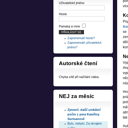
poř
Uživatelské jméno
víc
Heslo
Ko
Psy
Pamatuj si mne
Ika
se 
zem
Zapomenuté heslo?
dě
Zapomenuté uživatelské
kom
jméno?
Ne
Autorské
čtení
Vyp
An
vyp
Chyba sítě při načítání videa.
něc
náz
Hrd
NEJ
za měsíc
prá
jed
měn
Zjevení: další unikátní
atm
počin z pera Kateřiny
tak
Surmanové
Bylo, nebylo: Za okrajem
Aut