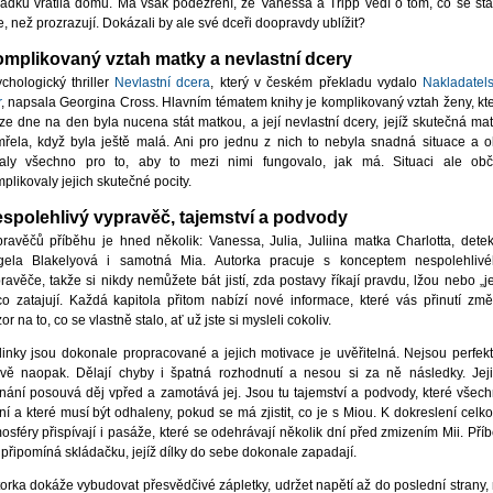
ádku vrátila domů. Má však podezření, že Vanessa a Tripp vědí o tom, co se sta
e, než prozrazují. Dokázali by ale své dceři doopravdy ublížit?
mplikovaný vztah matky a nevlastní dcery
chologický thriller
Nevlastní dcera
, který v českém překladu vydalo
Nakladatels
r
, napsala Georgina Cross. Hlavním tématem knihy je komplikovaný vztah ženy, kt
ze dne na den byla nucena stát matkou, a její nevlastní dcery, jejíž skutečná ma
řela, když byla ještě malá. Ani pro jednu z nich to nebyla snadná situace a 
laly všechno pro to, aby to mezi nimi fungovalo, jak má. Situaci ale ob
plikovaly jejich skutečné pocity.
spolehlivý vypravěč, tajemství a podvody
ravěčů příběhu je hned několik: Vanessa, Julia, Juliina matka Charlotta, detek
gela Blakelyová i samotná Mia. Autorka pracuje s konceptem nespolehliv
ravěče, takže si nikdy nemůžete bát jistí, zda postavy říkají pravdu, lžou nebo „j
o zatajují. Každá kapitola přitom nabízí nové informace, které vás přinutí změ
or na to, co se vlastně stalo, ať už jste si mysleli cokoliv.
inky jsou dokonale propracované a jejich motivace je uvěřitelná. Nejsou perfekt
vě naopak. Dělají chyby i špatná rozhodnutí a nesou si za ně následky. Jej
nání posouvá děj vpřed a zamotává jej. Jsou tu tajemství a podvody, které všec
í a které musí být odhaleny, pokud se má zjistit, co je s Miou. K dokreslení celk
osféry přispívají i pasáže, které se odehrávají několik dní před zmizením Mii. Pří
 připomíná skládačku, jejíž dílky do sebe dokonale zapadají.
orka dokáže vybudovat přesvědčivé zápletky, udržet napětí až do poslední strany,