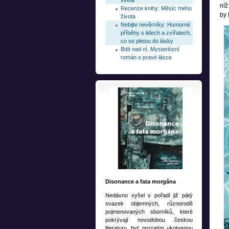
světa
níž
Recenze knihy: Měsíc mého
by 
života
Nebijte nevěrníky: Humorné
příběhy o lidech a zvířatech,
co se pletou do lásky
Bdít nad ní. Mysteriózní
román o pravé lásce
Disonance a fata morgána
Nedávno vyšel v pořadí již pátý
svazek objemných, různorodě
pojmenovaných sborníků, které
pokrývají novodobou českou
literaturu, byť prozatím ukotvenou