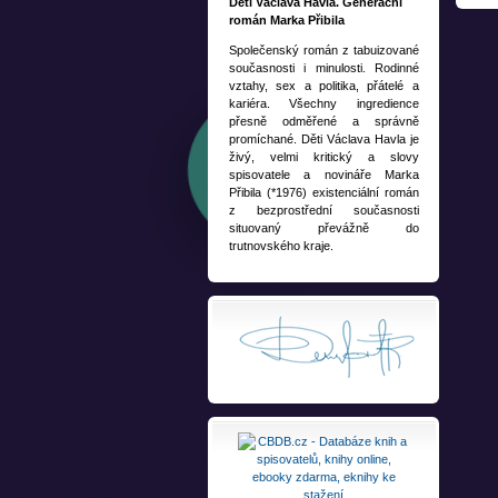
Děti Václava Havla. Generační
román Marka Přibila
Společenský román z tabuizované
současnosti i minulosti. Rodinné
vztahy, sex a politika, přátelé a
kariéra. Všechny ingredience
přesně odměřené a správně
promíchané. Děti Václava Havla je
živý, velmi kritický a slovy
spisovatele a novináře Marka
Přibila (*1976) existenciální román
z bezprostřední současnosti
situovaný převážně do
trutnovského kraje.