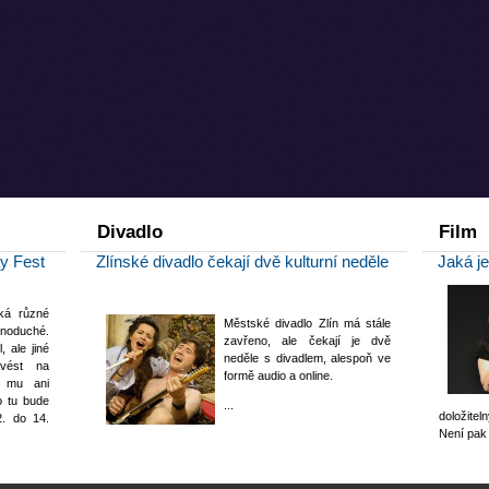
Divadlo
Film
ay Fest
Zlínské divadlo čekají dvě kulturní neděle
Jaká je
ká různé
Městské divadlo Zlín má stále
ednoduché.
zavřeno, ale čekají je dvě
, ale jiné
neděle s divadlem, alespoň ve
vést na
formě audio a online.
e mu ani
o tu bude
...
doložitel
. do 14.
Není pak 