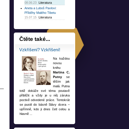
08.06.23
Literatura
Aneta a Luboš Pavlovi:
Příběhy Malého Tibetu
15.07.15
Literatura
Čtěte
také...
Vzkříšení? Vzkříšení!
Na každou
novou
knihu
Martina C.
Putny
se
těším jak
malá. Putna
totiž dokáže své téma poutavě
přiblížit a vždy je u něj záruka
ců
poctivě odvedené práce. Tentokrát
se pustil do básně Slávy dcera –
ky
upřímně, kdo ji dnes četl celou a
hlavně ...