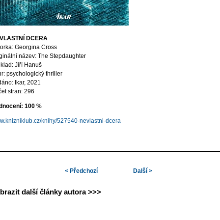
VLASTNÍ DCERA
orka: Georgina Cross
ginální název: The Stepdaughter
klad: Jiří Hanuš
r: psychologický thriller
áno: Ikar, 2021
et stran: 296
dnocení: 100 %
.knizniklub.cz/knihy/527540-nevlastni-dcera
Plánujete si sjednat nové pojištění? Přečtěte si tuto knihu a nenechte se napálit
První pravidlo zní: tady řešíme věci po svém. A druhé není… Jak si policista
převelený z Kodaně p...
ADHD je super. Nevěříte? Přečtěte si zkušenosti oceňovaných a oblíbených tvůr
< Předchozí
Další >
videí a zjistěte,...
Podívejte se do tváře života a smrti i podruhé prostřednictvím nové básnické sbír
Matyáše Tach...
brazit další články autora >>>
Večírek lhářů: rodinné drama vydávající se za thriller