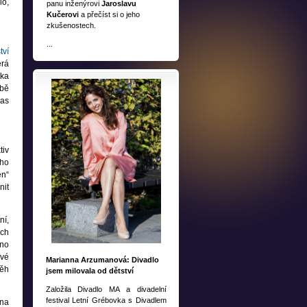
lo,
panu inženýrovi
Jaroslavu
Kučerovi
a přečíst si o jeho
zkušenostech.
...
tví
erá
tka
obě
čas
tiv
ého
en“
nit
ní,
ich
hno
ové
Marianna Arzumanová: Divadlo
běh
jsem milovala od dětství
Založila Divadlo MA a divadelní
festival Letní Grébovka s Divadlem
 na