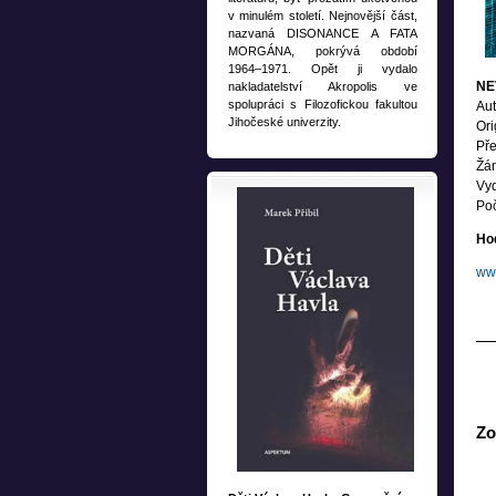
v minulém století. Nejnovější část,
nazvaná DISONANCE A FATA
MORGÁNA, pokrývá období
1964–1971. Opět ji vydalo
NE
nakladatelství Akropolis ve
spolupráci s Filozofickou fakultou
Aut
Jihočeské univerzity.
Ori
Pře
Žán
Vyd
Poč
Ho
www
Zo