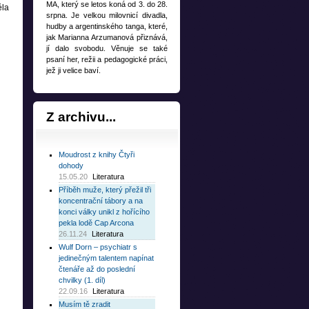
MA, který se letos koná od 3. do 28.
ěla
srpna. Je velkou milovnicí divadla,
hudby a argentinského tanga, které,
jak Marianna Arzumanová přiznává,
jí dalo svobodu. Věnuje se také
psaní her, režii a pedagogické práci,
jež ji velice baví.
Z
archivu...
Moudrost z knihy Čtyři
dohody
15.05.20
Literatura
Příběh muže, který přežil tři
koncentrační tábory a na
konci války unikl z hořícího
pekla lodě Cap Arcona
26.11.24
Literatura
Wulf Dorn – psychiatr s
jedinečným talentem napínat
čtenáře až do poslední
chvilky (1. díl)
22.09.16
Literatura
Musím tě zradit