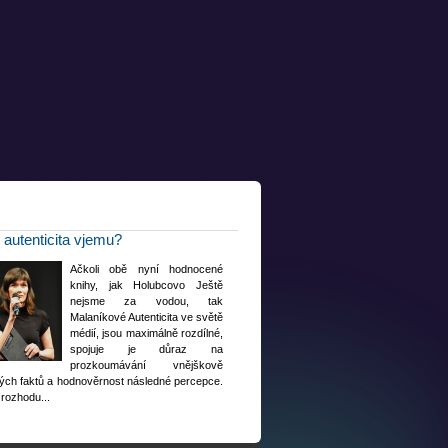
 autenticita vjemu?
Ačkoli obě nyní hodnocené
knihy, jak Holubcovo Ještě
nejsme za vodou, tak
Malaníkové Autenticita ve světě
médií, jsou maximálně rozdílné,
spojuje je důraz na
prozkoumávání vnějškově
ných faktů a hodnověrnost následné percepce.
rozhodu...