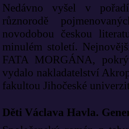
Nedávno vyšel v pořadí
různorodě pojmenovanýc
novodobou českou literat
minulém století. Nejnově
FATA MORGÁNA, pokrývá
vydalo nakladatelství Akrop
fakultou Jihočeské univerzit
Děti Václava Havla. Gene