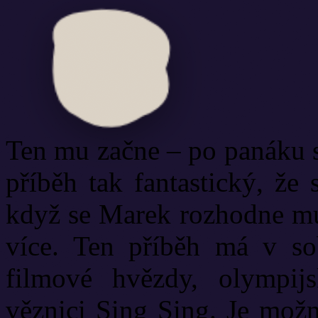
Ten mu začne – po panáku s
příběh tak fantastický, že
když se Marek rozhodne mu 
více. Ten příběh má v so
filmové hvězdy, olympijs
věznici Sing Sing. Je možn