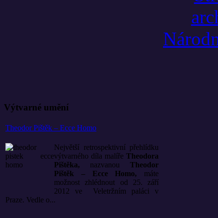
Výtvarné umění
Theodor Pištěk – Ecce Homo
Největší retrospektivní přehlídku
výtvarného díla malíře
Theodora
Pištěka,
nazvanou
Theodor
Pištěk – Ecce Homo,
máte
možnost zhlédnout od 25. září
2012 ve Veletržním paláci v
Praze. Vedle o...