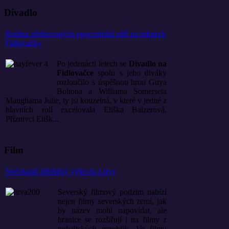
Divadlo
Rodina afektovaných egocentriků září na prknech
Fidlovačky
Po jedenácti letech se
Divadlo na
Fidlovačce
spolu s jeho diváky
rozloučilo s úspěšnou hrou Guya
Boltona a Williama Somerseta
Maughama Julie, ty jsi kouzelná, v které v jedné z
hlavních rolí excelovala Eliška Balzerová.
Příznivci Elišk...
Film
Nečekaně ztřeštěný výlet do Litvy
Severský filmový podzim nabízí
nejen filmy severských zemí, jak
by název mohl napovídat, ale
hranice se rozšiřují i na filmy z
pobaltských republik. Ve filmu