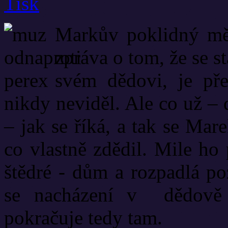
Markův poklidný měs
zpráva o tom, že se s
svém dědovi, je pře
nikdy neviděl. Ale co už –
– jak se říká, a tak se Mar
co vlastně zdědil. Mile ho
štědré - dům a rozpadlá po
se nacházení v dědově 
pokračuje tedy tam.