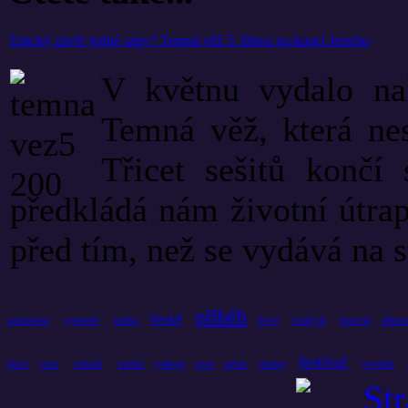
Epický závěr jedné ságy? Temná věž 5: Bitva na kopci Jericho
V květnu vydalo nak
Temná věž, která nes
Třicet sešitů konč
předkládá nám životní útra
před tím, než se vydává na st
příběh
české
knihu
život
českých
historie
album
současnosti
vyprávění
festival
které
přináší
umění
srdce
vydávají
první
ročník
všechny
prostředí