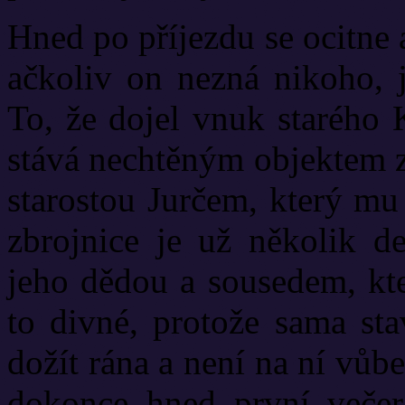
Hned po příjezdu se ocitne a
ačkoliv on nezná nikoho, j
To, že dojel vnuk starého K
stává nechtěným objektem z
starostou Jurčem, který mu
zbrojnice je už několik d
jeho dědou a sousedem, kte
to divné, protože sama st
dožít rána a není na ní vů
dokonce hned první večer