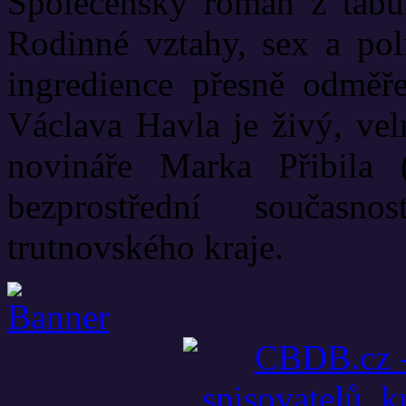
Společenský román z tabui
Rodinné vztahy, sex a poli
ingredience přesně odměř
Václava Havla je živý, vel
novináře Marka Přibila 
bezprostřední současn
trutnovského kraje.