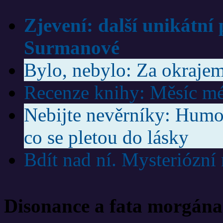
Zjevení: další unikátní
Surmanové
Bylo, nebylo: Za okrajem
Recenze knihy: Měsíc mé
Nebijte nevěrníky: Humor
co se pletou do lásky
Bdít nad ní. Mysteriózní
Disonance a fata morgána