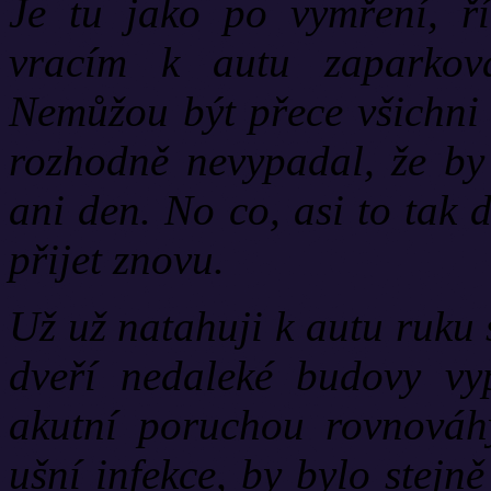
Je tu jako po vymření, ří
vracím k autu zaparko
Nemůžou být přece všichni 
rozhodně nevypadal, že by 
ani den. No co, asi to tak
přijet znovu.
Už už natahuji k autu ruku
dveří nedaleké budovy vyp
akutní poruchou rovnováhy,
ušní infekce, by bylo stejn