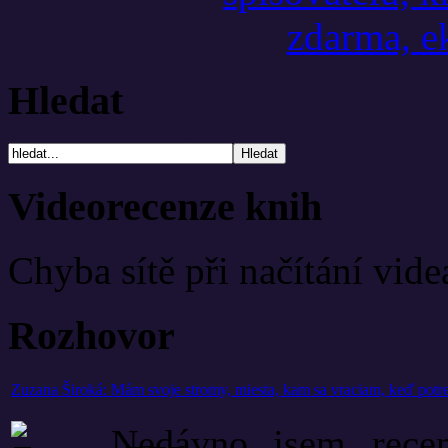
Hledat
Videorecenze knih
Chyba sítě při načítání vide
Rozhovor
Zuzana Široká: Mám svoje stromy, miesta, kam sa vraciam, keď potre
Nedávno jsem rece