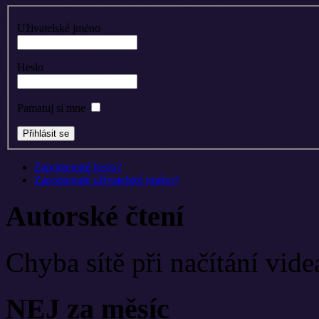
Uživatelské jméno
Heslo
Pamatuj si mne
Zapomenuté heslo?
Zapomenuté uživatelské jméno?
Autorské čtení
Chyba sítě při načítání vide
NEJ za měsíc