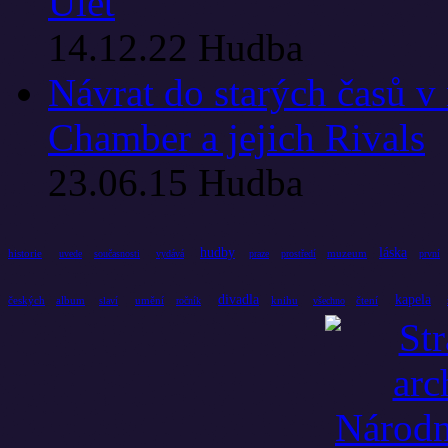
Úlet
14.12.22
Hudba
Návrat do starých časů v
Chamber a jejich Rivals
23.06.15
Hudba
hudby
láska
historie
muzeum
uvede
současnosti
vydává
praze
prostředí
první
divadla
kapela
českých
album
umění
knihu
čtení
slaví
ročník
všechno