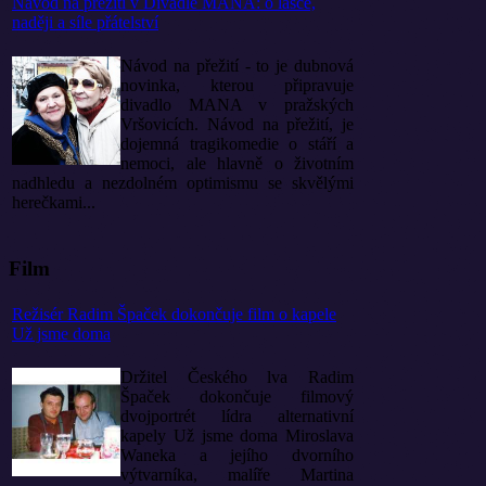
Návod na přežití v Divadle MANA: o lásce,
naději a síle přátelství
Návod na přežití - to je dubnová
novinka, kterou připravuje
divadlo MANA v pražských
Vršovicích. Návod na přežití, je
dojemná tragikomedie o stáří a
nemoci, ale hlavně o životním
nadhledu a nezdolném optimismu se skvělými
herečkami...
Film
Režisér Radim Špaček dokončuje film o kapele
Už jsme doma
Držitel Českého lva Radim
Špaček dokončuje filmový
dvojportrét lídra alternativní
kapely Už jsme doma Miroslava
Waneka a jejího dvorního
výtvarníka, malíře Martina