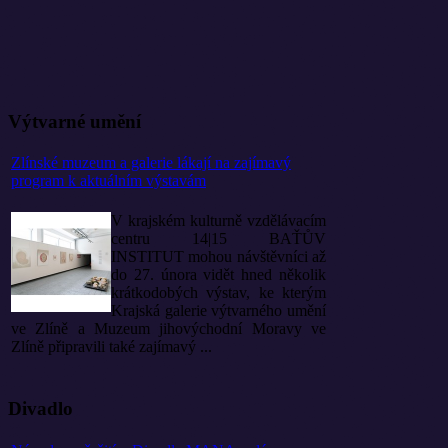
Výtvarné umění
Zlínské muzeum a galerie lákají na zajímavý
program k aktuálním výstavám
V krajském kulturně vzdělávacím
centru 14|15 BAŤŮV
INSTITUT mohou návštěvníci až
do 27. února vidět hned několik
krátkodobých výstav, ke kterým
Krajská galerie výtvarného umění
ve Zlíně a Muzeum jihovýchodní Moravy ve
Zlíně připravili také zajímavý ...
Divadlo