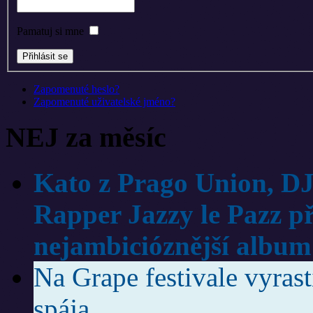
Pamatuj si mne
Zapomenuté heslo?
Zapomenuté uživatelské jméno?
NEJ za měsíc
Kato z Prago Union, DJ
Rapper Jazzy le Pazz p
nejambicióznější album
Na Grape festivale vyras
spája