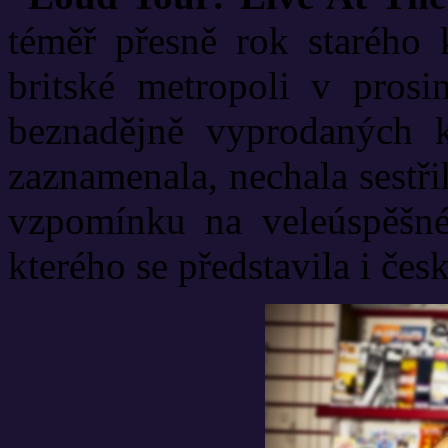
téměř přesně rok starého
britské metropoli v prosi
beznadějně vyprodaných ko
zaznamenala, nechala sestři
vzpomínku na veleúspěšné
kterého se představila i č