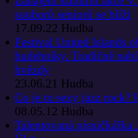
Zahájení kulturní akce V
souborů seniorů se blíží
17.09.22
Hudba
Festival United Islands o
hudebníky. Tradičně nabí
hvězdy
23.06.21
Hudba
Co je to sexy jazz rock? 
08.05.12
Hudba
Talentovaná písničkářk