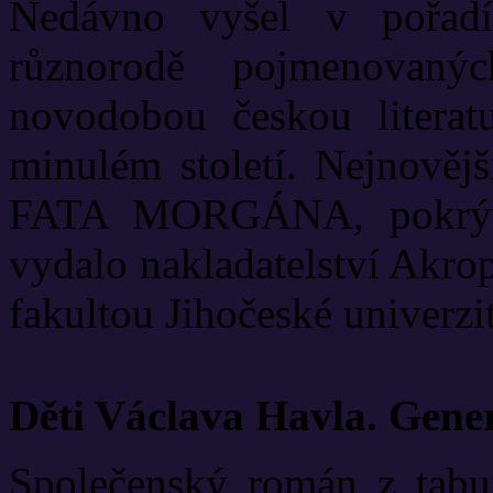
Nedávno vyšel v pořadí
různorodě pojmenovanýc
novodobou českou literat
minulém století. Nejnově
FATA MORGÁNA, pokrývá
vydalo nakladatelství Akrop
fakultou Jihočeské univerzit
Děti Václava Havla. Gene
Společenský román z tabui