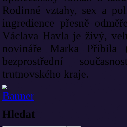
Rodinné vztahy, sex a poli
ingredience přesně odměř
Václava Havla je živý, vel
novináře Marka Přibila 
bezprostřední současn
trutnovského kraje.
Hledat