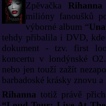
Zpěvačka
Rihanna
milióny fanoušků p
výborné album “
Una
tehdy přibalila i DVD, kde
dokument - tzv. first lo
koncertu v londýnské O2.
nebo jen touží zažít nezap
barbadoské krásky znovu a 
Rihanna
totiž právě přic
“Loud Tour: Live At Th