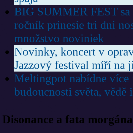
BIG SUMMER FEST sa vr
ročník prinesie tri dni no
množstvo noviniek
Novinky, koncert v oprav
Jazzový festival míří na 
Meltingpot nabídne více 
budoucnosti světa, vědě i
Disonance a fata morgána