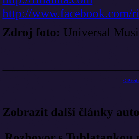
http://www.facebook.com/r
Jana Lota chystá koncerty
Zdroj foto:
Universal Musi
Gentleman hudby předst
let
Pařba na třetí je pořádn
pohotovosti
< Před
Nazareth schválili rocku
Jiří Mádl: "Když máš na 
Zobrazit další články aut
dostat do kin!"
Rozhovor s Tublatankou 