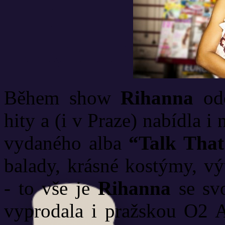
Během show
Rihanna
ode
hity a (i v Praze) nabídla i
vydaného alba
“Talk That
balady, krásné kostýmy, vý
- to vše je
Rihanna
se svo
vyprodala i pražskou O2 A