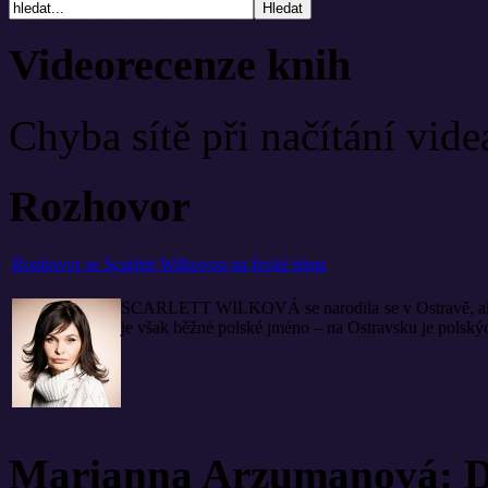
Videorecenze knih
Chyba sítě při načítání vide
Rozhovor
Rozhovor se Scarlett Wilkovou na řecké téma
SCARLETT WILKOVÁ se narodila se v Ostravě, ale lidé
je však běžné polské jméno – na Ostravsku je polských
Marianna Arzumanová: Di