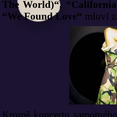
The World)“, “Californi
“We Found Love“
mluví z
Kromě koncertu samotného, 