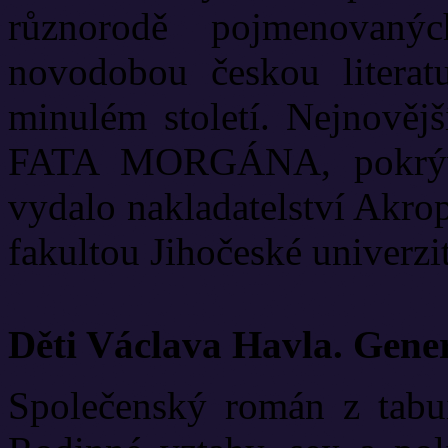
různorodě pojmenovanýc
novodobou českou literat
minulém století. Nejnově
FATA MORGÁNA, pokrývá
vydalo nakladatelství Akrop
fakultou Jihočeské univerzit
Děti Václava Havla. Gene
Společenský román z tabui