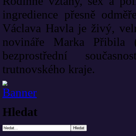
Rodinné vztahy, sex a poli
ingredience přesně odměř
Václava Havla je živý, vel
novináře Marka Přibila 
bezprostřední současn
trutnovského kraje.
Hledat