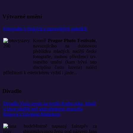
Výtvarné umění
Fotografie v českých a moravských galeriích
Kromě
Prague Photo Festivalu
,
navazujícího na dubnovou
přehlídku mladých nadějí české
fotografie, mohou přívrženci tzv.
osmého umění (kam bývá tato
disciplína často řazena) nalézt
příležitosti k estetickému vyžití i jinde...
Divadlo
Divadlo Viola uvede na jevišti Knihu roku, básně
o lásce silnější než smrt přednese Jenovéfa
Boková s Davidem Matáskem
Mistrně napsaný žalozpěv za
milovanou ženu pod názvem Jana