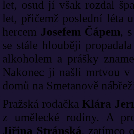
let, osud jí však rozdal š
let, přičemž poslední léta
hercem
Josefem Čápem
, 
se stále hlouběji propadal
alkoholem a prášky znamen
Nakonec ji našli mrtvou v
domů na Smetanově nábřeží
Pražská rodačka
Klára Jer
z umělecké rodiny. A pro
Jiřina Stránská
, zatímco 