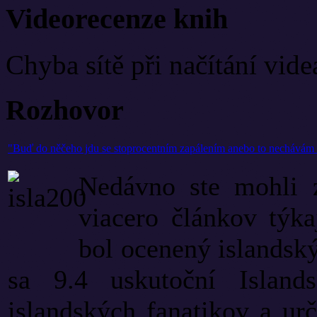
Videorecenze knih
Chyba sítě při načítání vide
Rozhovor
"Buď do něčeho jdu se stoprocentním zapálením anebo to nechávám 
Nedávno ste mohli 
viacero článkov týka
bol ocenený islandský
sa 9.4 uskutoční Islan
islandských fanatikov a urč