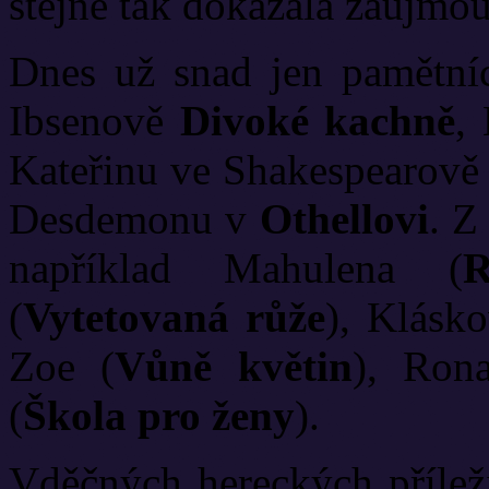
stejně tak dokázala zaujmou
Dnes už snad jen pamětníc
Ibsenově
Divoké kachně
,
Kateřinu ve Shakespearov
Desdemonu v
Othellovi
. Z
například Mahulena (
(
Vytetovaná růže
), Klásko
Zoe (
Vůně květin
), Ron
(
Škola pro ženy
).
Vděčných hereckých příleži