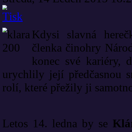
Kdysi slavná hereč
členka činohry Národ
konec své kariéry, 
urychlily její předčasnou 
rolí, které přežily ji samo
Letos 14. ledna by se
Klá