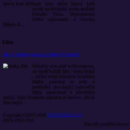
bude brzy sbírat lipový květ
uvede na divadelní scénu pražské
Divadlo Viola. Stejnojmenná
sbírka spisovatele a básníka
Miloše D...
Film
Jak se měnila typografie filmových titulků
Málokdy si to plně uvědo
mujeme,
ale téměř každý film - nejen český
- začíná nějak řešenými úvodními
titulky (nejedná se tedy o
podtitulky provázející zahraniční
filmy, ponechané v původním
znění). Díky úvodním nápisům se dovíme, jak se
film nazýv...
Copyright ©2007-2026
KULTURA21.CZ
ISSN 1803-1161
Toto dílo podléhá licenci