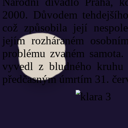
Národní divadlo Praha, k
2000. Důvodem tehdejšího
což způsobila její nespole
jejím rozháraném osobním
problému zvaném samota. 
vyvedl z bludného kruhu a
předčasným úmrtím 31. čer