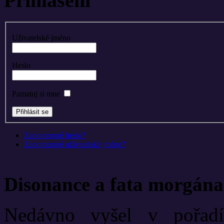
Přihlášení
Uživatelské jméno
Heslo
Pamatuj si mne
Zapomenuté heslo?
Zapomenuté uživatelské jméno?
Disonance a fata morgána
Nedávno vyšel v pořadí