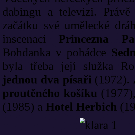
dabingu a televizi. Právě
začátku své umělecké dráhy
inscenaci
Princezna Pa
Bohdanka v pohádce
Sedm
byla třeba její služka Ro
jednou dva písaři
(1972). Z
proutěného košíku
(1977)
(1985) a
Hotel Herbich
(19