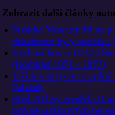
Zobrazit další články aut
Freddie Mercury žil na p
dekadence byly součástí 
Vychází box o 10 CD Ši
(Komplet 1971 - 1977)
Ježkárnami jsem si splnil
Paleček
Před 28 lety zemřela Han
prvorepublikových hereč