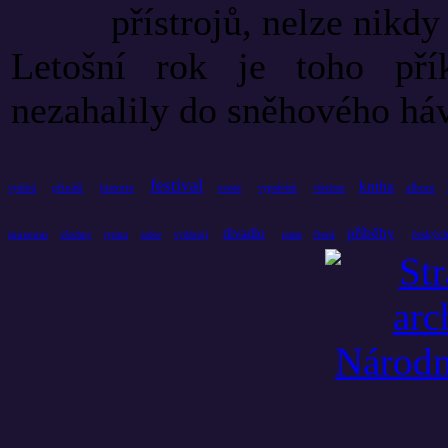
přístrojů, nelze nikd
Letošní rok je toho pří
nezahalily do sněhového háv
festival
kniha
přináší
historie
album
vydává
uvede
vyprávění
všechno
příběhy
divadlo
muzeum
čtení
českýc
všechny
rytmu
srdce
vydávají
praze