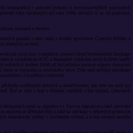
dílu šestnáctého) v autorství jednoho z nejvýznamnějších současných
afické edici vycházející od roku 1999, dávající si za cíl podrobné,
 zábran, náznaků a metafor.
ických plakátů a také citáty z deníků spisovatele Čestmíra Jeřábka a
ch (ruských) archívů.
evňovali svoji moc v republice, pomocí šíření komunistické ideologie
národních socialistů do KSČ a hromadné získávání nových členů napříč
lších volbách (v květnu 1948) už byl jediným znakem odporu vhazování
ií, která se vymanila ze sovětského vlivu. Dále také určitým zárodkům
emědělství a konfliktu s církvemi.
 příchodu sovětských poradců a skutečnostem, jak moc na nich byl
ně. Řeč je dále o boji s třídními nepřáteli z řad kulaků, církevních
ní obchodních styků se západem i s Titovou Jugoslávii a také obrovské
o k odcizení se dělnické třídy a také ke stávkám v některých podnicích
rých následovaly změny v sovětském vedení, a u nás zvolení nového
ás však zpočátku panovala neochota informovat o tom co píší média v