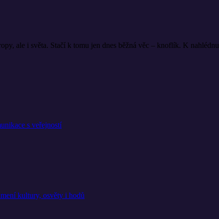
, ale i světa. Stačí k tomu jen dnes běžná věc – knoflík. K nahlédnutí d
nikace s veřejností
ení kultury, osvěty i hodů