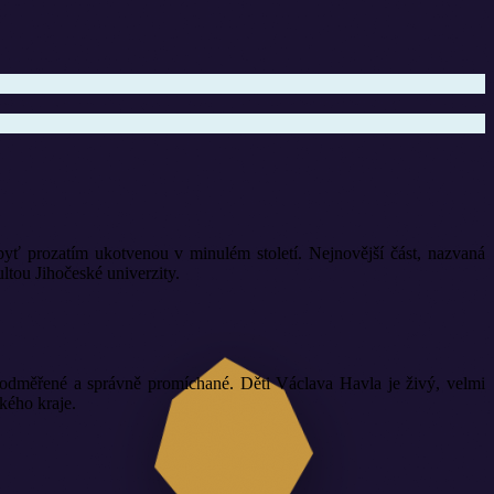
yť prozatím ukotvenou v minulém století. Nejnovější část, nazvaná
ou Jihočeské univerzity.
ě odměřené a správně promíchané. Děti Václava Havla je živý, velmi
kého kraje.