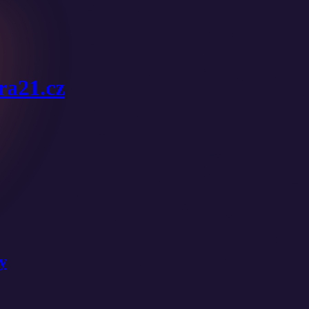
ura21.cz
y