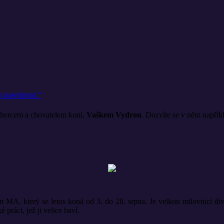
n nasednout.“
 hercem a chovatelem koní,
Vaškem Vydrou
. Dozvíte se v něm napří
m MA, který se letos koná od 3. do 28. srpna. Je velkou milovnicí di
 práci, jež ji velice baví.