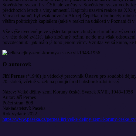
Sovětském svazu. I v ČSR ale změny v Sovětském svazu vedly ke zm
předchozích letech a vlny amnestií. Kapitolu uzavírá reakce na XX: 
V reakci na něj byl však odvolán Alexej Čepička, dlouholetý ministr
větším politických kapitálem (také v reakci na události v Poznani či v
Vše výše uvedené je ve výsledku pouze chudým shrnutím a výzvou čtená
a v této době zvlášť, jako zločinný režim, nejde mu však odsouze
povzdechnut: "jak málo já toho jenom vím". Vznikla velká kniha, ke k
O autorovi:
Jiří Pernes
(*1948) je vědecký pracovník Ústavu pro soudobé dějin
20. století, včetně vazeb na panující rod habsbursko-lotrinský.
Název: Velké dějiny zemí Koruny české. Svazek XVII., 1948–1956
Autor: Jiří Pernes
Počet stran: 808
Nakladatelství: Paseka
Rok vydání: 2022
https://www.paseka.cz/pernes-jiri-velke-dejiny-zemi-koruny-ceske-x