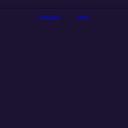
< Předchozí
Další >