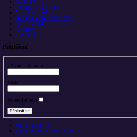
SPOLEČNOST
HISTORIE/TRADICE
ČTENÍ PRO DĚTI
ZDRAVÍ A ŽIVOTNÍ STYL
CESTOVÁNÍ
PŘÍRODA
OSTATNÍ
Přihlášení
Uživatelské jméno
Heslo
Pamatuj si mne
Zapomenuté heslo?
Zapomenuté uživatelské jméno?