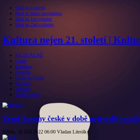
Skip to content
Skip to main navigation
Skip to 1st column
Skip to 2nd column
Kultura nejen 21. století | Kult
AKTUÁLNĚ
O nás
Redakce
Soutěže
Autorské čtení
Komiks
Odkazy
Tvůrčí psaní
Země koruny české v době nejtvrdší totalit
Středa, 28 Září 2022 06:00
Vladan Literák