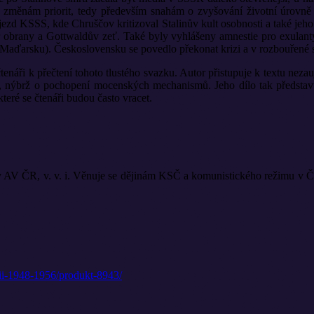
ěnám priorit, tedy především snahám o zvyšování životní úrovně a o
sjezd KSSS, kde Chruščov kritizoval Stalinův kult osobnosti a také je
 obrany a Gottwaldův zeť. Také byly vyhlášeny amnestie pro exulanty. 
 Maďarsku). Československu se povedlo překonat krizi a v rozbouřené stř
ři k přečtení tohoto tlustého svazku. Autor přistupuje k textu nezauja
ní, nýbrž o pochopení mocenských mechanismů. Jeho dílo tak představ
teré se čtenáři budou často vracet.
y AV ČR, v. v. i. Věnuje se dějinám KSČ a komunistického režimu v 
vii-1948-1956/produkt-8943/