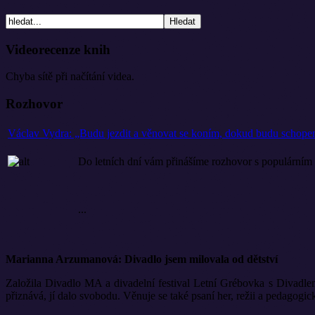
Videorecenze knih
Chyba sítě při načítání videa.
Rozhovor
Václav Vydra: „Budu jezdit a věnovat se koním, dokud budu schope
Do letních dní vám přinášíme rozhovor s populárním
...
Marianna Arzumanová: Divadlo jsem milovala od dětství
Založila Divadlo MA a divadelní festival Letní Grébovka s Divadle
přiznává, jí dalo svobodu. Věnuje se také psaní her, režii a pedagogické