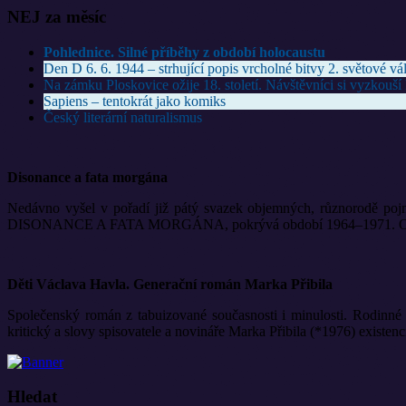
NEJ za měsíc
Pohlednice. Silné příběhy z období holocaustu
Den D 6. 6. 1944 – strhující popis vrcholné bitvy 2. světové vá
Na zámku Ploskovice ožije 18. století. Návštěvníci si vyzkouší k
Sapiens – tentokrát jako komiks
Český literární naturalismus
Disonance a fata morgána
Nedávno vyšel v pořadí již pátý svazek objemných, různorodě pojm
DISONANCE A FATA MORGÁNA, pokrývá období 1964–1971. Opět ji vyd
Děti Václava Havla. Generační román Marka Přibila
Společenský román z tabuizované současnosti i minulosti. Rodinné 
kritický a slovy spisovatele a novináře Marka Přibila (*1976) existen
Hledat