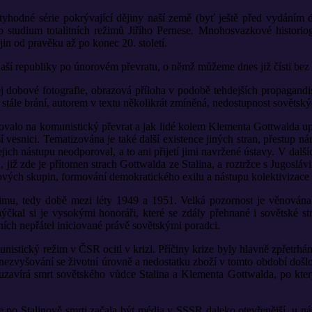
ctyhodné série pokrývající dějiny naší země (byť ještě před vydáním 
 studium totalitních režimů Jiřího Pernese. Mnohosvazkové historiogr
n od pravěku až po konec 20. století.
naší republiky po únorovém převratu, o němž můžeme dnes již čísti bez
j dobové fotografie, obrazová příloha v podobě tehdejších propagandist
stále brání, autorem v textu několikrát zmíněná, nedostupnost sovětský
ovalo na komunistický převrat a jak lidé kolem Klementa Gottwalda up
vesnici. Tematizována je také další existence jiných stran, přestup 
jich nástupu neodporoval, a to ani přijetí jimi navržené ústavy. V da
 již zde je přítomen strach Gottwalda ze Stalina, a roztržce s Jugosláv
vých skupin, formování demokratického exilu a nástupu kolektivizace z
imu, tedy době mezi léty 1949 a 1951. Velká pozornost je věnována
kal si je vysokými honoráři, které se zdály přehnané i sovětské stra
řních nepřátel iniciované právě sovětskými poradci.
nistický režim v ČSR ocitl v krizi. Příčiny krize byly hlavně zpřetrhá
i, nezvyšování se životní úrovně a nedostatku zboží v tomto období došl
 uzavírá smrt sovětského vůdce Stalina a Klementa Gottwalda, po kte
 po Stalinově smrti začala být média v SSSR daleko otevřenější, u n