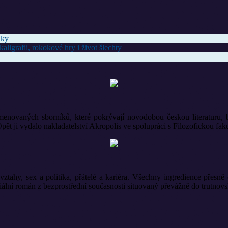
lky
aligrafii, rokokové hry i život šlechty
enovaných sborníků, které pokrývají novodobou českou literaturu, b
alo nakladatelství Akropolis ve spolupráci s Filozofickou fakult
vztahy, sex a politika, přátelé a kariéra. Všechny ingredience přesn
ciální román z bezprostřední současnosti situovaný převážně do trutnovs