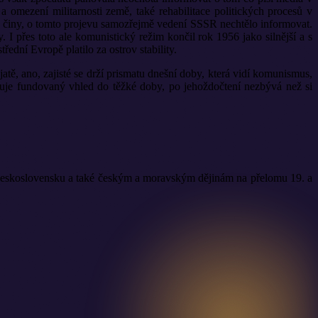
mezení militarnosti země, také rehabilitace politických procesů v
ho činy, o tomto projevu samozřejmě vedení SSSR nechtělo informovat.
I přes toto ale komunistický režim končil rok 1956 jako silnější a s
ední Evropě platilo za ostrov stability.
tě, ano, zajisté se drží prismatu dnešní doby, která vidí komunismus,
uje fundovaný vhled do těžké doby, po jehoždočtení nezbývá než si
Československu a také českým a moravským dějinám na přelomu 19. a