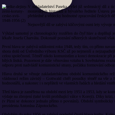
V nakladatelství Paseka vyšel již sedmnáctý díl z ú
moravských historiků a bývalého ředitele Ústavu pro
přehledné a vědecky hodnotné zpracování českých ději
Nejnovější díl se zabývá klíčovými osmi lety vývoje 
Výklad samotný je chronologicky rozdělen do čtyř hlav a doplňují je
lékaře Josefa Charváta. Dokonalé poznání některých skutečností však 
První hlava se zabývá událostmi roku 1948, tedy tím, co přímo navaz
shora dolů od Ústředního výboru KSČ až po nejmenší a nejzapadlejší 
celou společností. Téměř nikdo komunistům a konci demokracie při je
bílých lístků. Pozornost je dále věnováno vztahu k Sovětskému svazu,
odporu proti nadvládě komunistické strany, počátku formování odbojo
Hlava druhá se věnuje zakladatelskému období komunistického rež
vládnoucí režim závislý – Gottwald chtěl posudky téměř na vše a hýč
hodnostářů, a nakonec i s nepřáteli ve vlastních řadách a hledání vnit
Třetí hlava je zaměřena na období mezi lety 1951 a 1953, kdy se komu
výdaje na zbrojení (také kvůli probíhající válce v Koreji). Díky kriz
(v Plzni se dokonce jednalo přímo o povstání). Období symbolicky
prezidenta Antonína Zápotockého.
Obdobím do roku 1956 se zabývá poslední čtvrtá hlava knihy. Krátce