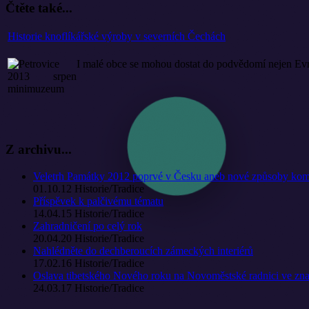
Čtěte také...
Historie knoflíkářské výroby v severních Čechách
I malé obce se mohou dostat do podvědomí nejen Evropy
Z archivu...
Veletrh Památky 2012 poprvé v Česku aneb nové způsoby komu
01.10.12
Historie/Tradice
Příspěvek k palčivému tématu
14.04.15
Historie/Tradice
Zahradničení po celý rok
20.04.20
Historie/Tradice
Nahlédněte do dechberoucích zámeckých interiérů
17.02.16
Historie/Tradice
Oslava tibetského Nového roku na Novoměstské radnici ve znam
24.03.17
Historie/Tradice