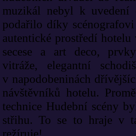
muzikál nebyl k uvedení 
podařilo díky scénografov
autentické prostředí hotel
secese a art deco, prvk
vitráže, elegantní schodi
v napodobeninách dřívějšíc
návštěvníků hotelu. Proměn
technice Hudební scény byl
střihu. To se to hraje v 
režíruje!