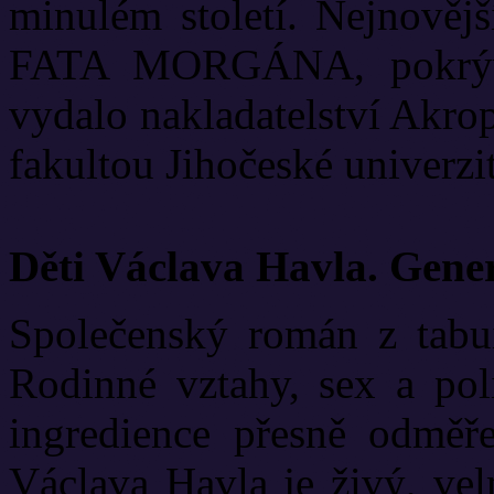
minulém století. Nejnově
FATA MORGÁNA, pokrývá
vydalo nakladatelství Akrop
fakultou Jihočeské univerzit
Děti Václava Havla. Gene
Společenský román z tabui
Rodinné vztahy, sex a poli
ingredience přesně odměř
Václava Havla je živý, vel