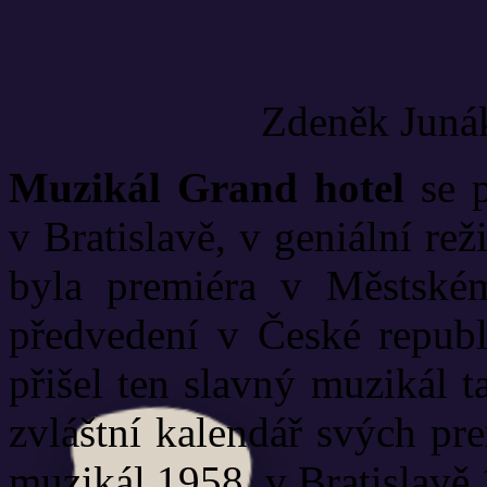
Zdeněk Junák
Muzikál Grand hotel
se p
v Bratislavě, v geniální re
byla premiéra v Městské
předvedení v České republ
přišel ten slavný muzikál 
zvláštní kalendář svých pr
muzikál 1958, v Bratislavě