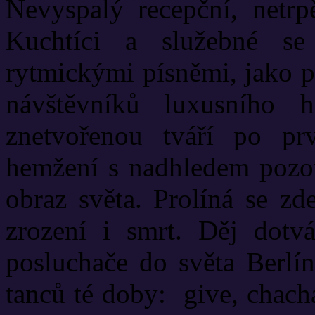
Nevyspalý recepční, netrpě
Kuchtíci a služebné se
rytmickými písněmi, jako p
návštěvníků luxusního h
znetvořenou tváří po pr
hemžení s nadhledem pozoru
obraz světa. Prolíná se zd
zrození i smrt. Děj dotvá
posluchače do světa Berlí
tanců té doby: give, chach