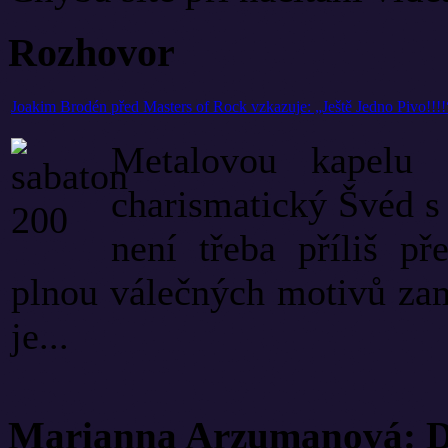
Rozhovor
Joakim Brodén před Masters of Rock vzkazuje: „Ještě Jedno Pivo!!!!
Metalovou kapelu
charismatický Švéd s
není třeba příliš př
plnou válečných motivů zam
je...
Marianna Arzumanová: Di