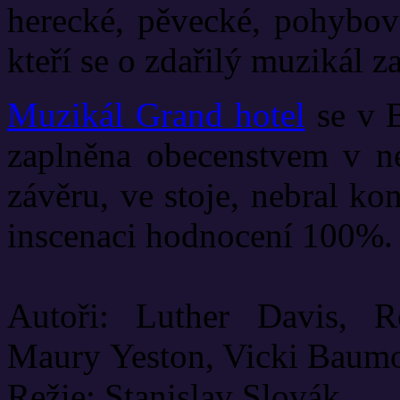
herecké, pěvecké, pohybové
kteří se o zdařilý muzikál za
Muzikál Grand hotel
se v B
zaplněna obecenstvem v n
závěru, ve stoje, nebral ko
inscenaci hodnocení 100%.
Autoři: Luther Davis, R
Maury Yeston, Vicki Baum
Režie: Stanislav Slovák