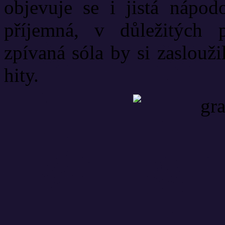
objevuje se i jistá nápo
příjemná, v důležitých p
zpívaná sóla by si zaslouži
hity.