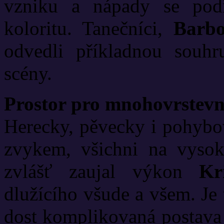
vzniku a nápady se pod
koloritu. Tanečníci,
Barb
odvedli příkladnou souhr
scény.
Prostor pro mnohovrstev
Herecky, pěvecky i pohybov
zvykem, všichni na vysoké
zvlášť zaujal výkon
Kr
dlužícího všude a všem. Je
dost komplikovaná postava 