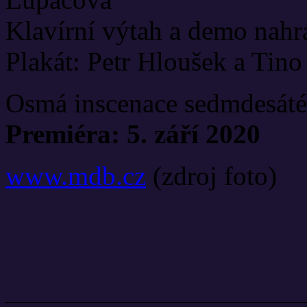
Klavírní výtah a demo nah
Plakát: Petr Hloušek a Tino
Osmá inscenace sedmdesáté
Premiéra: 5. září 2020
www.mdb.cz
(zdroj foto)