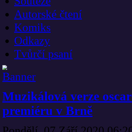
Soutěže
Autorské čtení
Komiks
Odkazy
Tvůrčí psaní
Muzikálová verze osca
premiéru v Brně
Pondělí, 07 Září 2020 06: