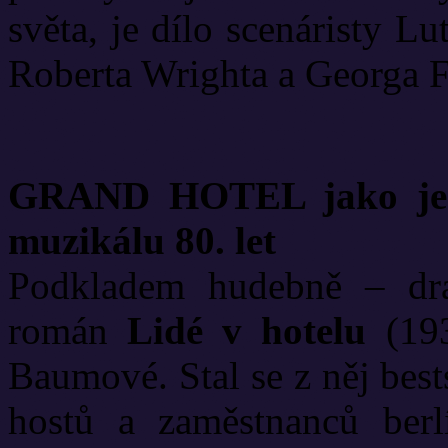
světa, je dílo scenáristy L
Roberta Wrighta a Georga
GRAND HOTEL jako jed
muzikálu 80. let
Podkladem hudebně – dra
román
Lidé v hotelu
(193
Baumové. Stal se z něj bes
hostů a zaměstnanců berlí