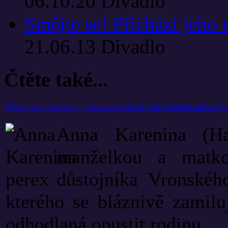
06.10.20
Divadlo
Smějte se! Přichází jeho
21.06.13
Divadlo
Čtěte také...
Příběh Anny Kareniny je všeobecně známý. Jak jej pojalo pražské Š
Anna Karenina (Ha
manželkou a matk
důstojníka Vronské
kterého se bláznivě zamiluj
odhodlaná opustit rodinu, ...