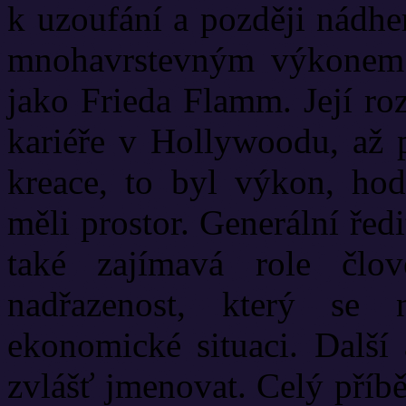
k uzoufání a později nádh
mnohavrstevným výkonem 
jako Frieda Flamm. Její ro
kariéře v Hollywoodu, až p
kreace, to byl výkon, ho
měli prostor. Generální řed
také zajímavá role člo
nadřazenost, který se 
ekonomické situaci. Další 
zvlášť jmenovat. Celý příbě