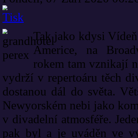
Tak jako kdysi Vídeň 
Americe, na Broad
rokem tam vznikají n
vydrží v repertoáru těch d
dostanou dál do světa. Vě
Newyorském nebi jako komet
v divadelní atmosféře. Jede
pak byl a je uváděn ve v