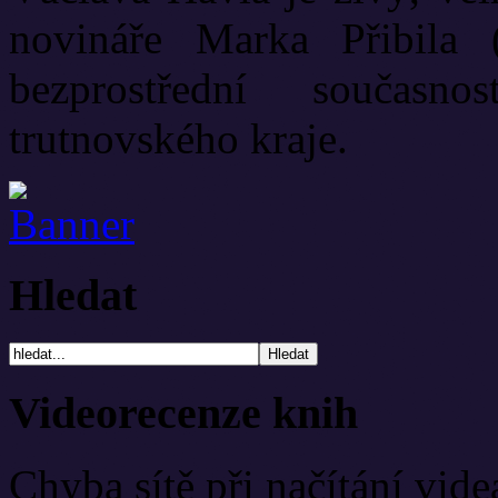
novináře Marka Přibila 
bezprostřední současn
trutnovského kraje.
Hledat
Videorecenze knih
Chyba sítě při načítání vide