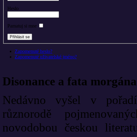
Heslo
Pamatuj si mne
Zapomenuté heslo?
Zapomenuté uživatelské jméno?
Disonance a fata morgána
Nedávno vyšel v pořadí
různorodě pojmenovanýc
novodobou českou literat