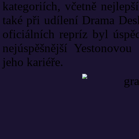
kategoriích, včetně nejlep
také při udílení Drama De
oficiálních repríz byl úsp
nejúspěšnější Yestonovou
jeho kariéře.