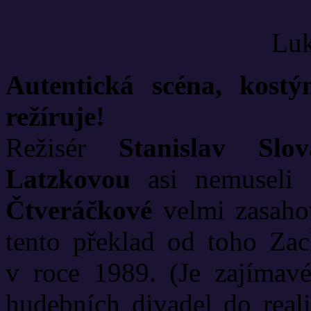
Luk
Autentická scéna, kostý
režíruje!
Režisér
Stanislav Slov
Latzkovou
asi nemuseli 
Čtveráčkové
velmi zasahov
tento překlad od toho Zach
v roce 1989. (Je zajímavé
hudebních divadel do reali