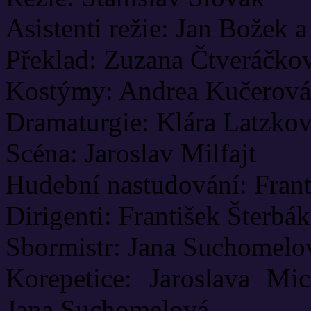
Asistenti režie: Jan Božek 
Překlad: Zuzana Čtveráčko
Kostýmy: Andrea Kučerová
Dramaturgie: Klára Latzko
Scéna: Jaroslav Milfajt
Hudební nastudování: Fran
Dirigenti: František Šterb
Sbormistr: Jana Suchomelo
Korepetice: Jaroslava Mi
Jana Suchomelová