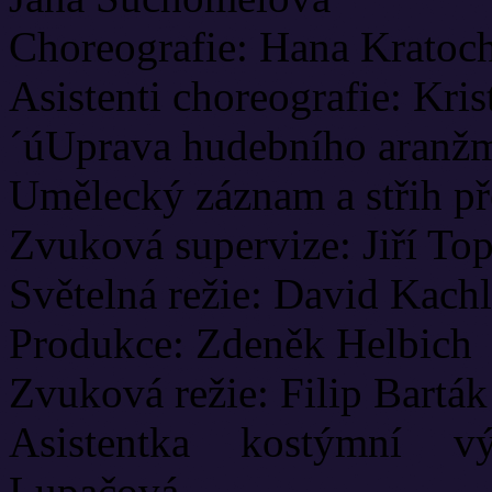
Choreografie: Hana Kratoc
Asistenti choreografie: Kri
´úUprava hudebního aranžm
Umělecký záznam a střih př
Zvuková supervize: Jiří To
Světelná režie: David Kachl
Produkce: Zdeněk Helbich
Zvuková režie: Filip Barták
Asistentka kostýmní vý
Lupačová