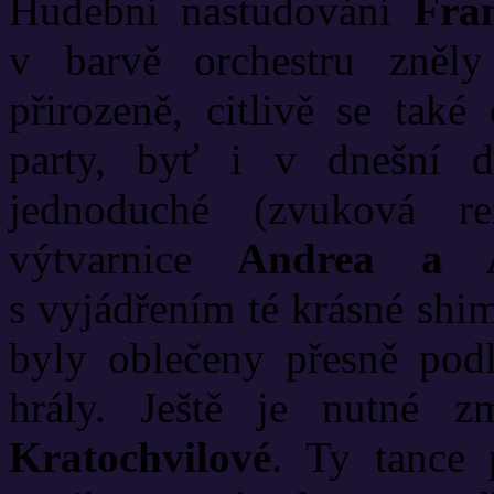
Hudební nastudování
Fra
v barvě orchestru zněl
přirozeně, citlivě se také
party, byť i v dnešní 
jednoduché (zvuková r
výtvarnice
Andrea a A
s vyjádřením té krásné shi
byly oblečeny přesně pod
hrály. Ještě je nutné z
Kratochvilové
. Ty tance 