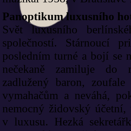
Panoptikum luxusního ho
Svět luxusního berlínské
společností. Stárnoucí p
posledním turné a bojí se 
nečekaně zamiluje do 
zadlužený baron, zoufale
vymahačům a neváhá, poku
nemocný židovský účetní, t
v luxusu. Hezká sekretář