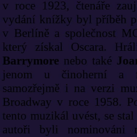
v roce 1923, čtenáře zauj
vydání knížky byl příběh p
v Berlíně a společnost M
který získal Oscara. H
Barrymore
nebo také
Joa
jenom u činoherní a f
samozřejmě i na verzi mu
Broadway v roce 1958. Po
tento muzikál uvést, se sta
autoři byli nominováni