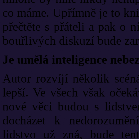
co máme. Upřímně je to kniha
přečtěte s přáteli a pak o 
bouřlivých diskuzí bude za
Je umělá inteligence nebe
Autor rozvíjí několik scén
lepší. Ve všech však očeká
nové věci budou s lidstve
docházet k nedorozuměn
lidstvo už zná, bude ten