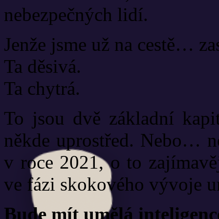
nebezpečných lidí.
Jenže jsme už na cestě… zas
Ta děsivá.
Ta chytrá.
To jsou dvě základní kapit
někde uprostřed. Nebo… ne
v roce 2021, o to zajímavějš
ve fázi skokového vývoje u
Bude mít umělá inteligen