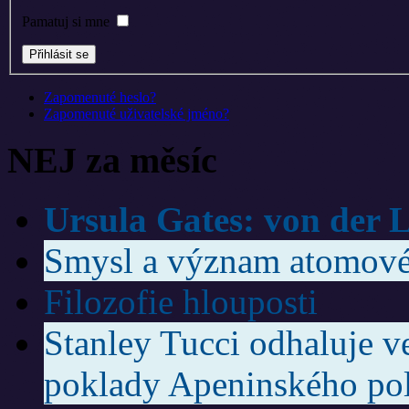
Pamatuj si mne
Zapomenuté heslo?
Zapomenuté uživatelské jméno?
NEJ za měsíc
Ursula Gates: von der L
Smysl a význam atomov
Filozofie hlouposti
Stanley Tucci odhaluje v
poklady Apeninského po