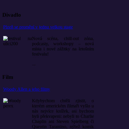
Divadlo
Plzeň se promění v jednu velkou stage
Nová scéna, chill-out zóna,
podcasty, workshopy – nová
místa i nové zážitky na letošním
festivalu!
...
Film
Woody Allen a jeho filmy
Kdybychom chtěli zjistit, o
kterém americkém filmaři vyšlo u
nás nejvíce knížek, asi bychom
byli překvapeni: nebyli to Charlie
Chaplin ani Steven Spielberg či
Quentin Tarantino, nýbrž komik