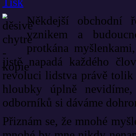
Někdejší obchodní ř
vznikem a budoucno
protkána myšlenkami,
jistě napadá každého člo
revoluci lidstva právě toli
hloubky úplně nevidíme,
odborníků si dáváme dohr
Přiznám se, že mnohé myšle
mnohé by mne nikdy nenapad