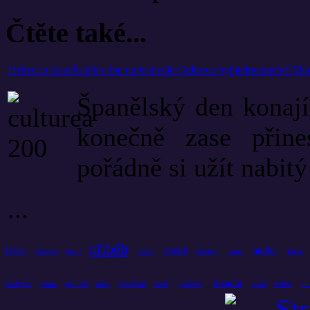
Čtěte také...
Hvězdou španělského dne na festivalu Culturea byl jednoznačně Mit
Španělský den konají
konečně zase přine
pořádně si užít nabitý
...
příběh
české
láska
hudby
čtení
které
všechno
ročník
všechny
praze
divadla
českých
přináší
zvířat
al
rytmu
srdce
vyprávění
slaví
vydávají
první