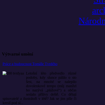
Výtvarné umění
Práce a budoucnost Tomáše Tvrdého
Letošní léto předvedlo různé
podoby, kdy slunce pálilo o sto
šest, na mnohé se nalepilo
dovolenkové tempo (můj manžel
ho nazývá „plážové“) a občas
seslalo přílivy deště. Co dělají
spisovatelé a ilustrátoři v létě? Jak se jim píše či
kreslí pod sl...