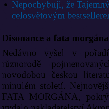
Nepochybuji, že Tajemný
celosvětovým bestseller
Disonance a fata morgána
Nedávno vyšel v pořadí
různorodě pojmenovanýc
novodobou českou literat
minulém století. Nejnově
FATA MORGÁNA, pokrývá
vydalo nakladatelství Akrop