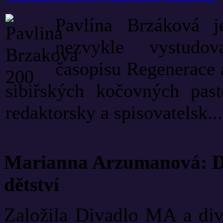
Pavlína Brzáková j
nezvykle vystudov
časopisu Regenerace 
sibiřských kočovných pas
redaktorsky a spisovatelsk...
Marianna Arzumanová: Di
dětství
Založila Divadlo MA a diva