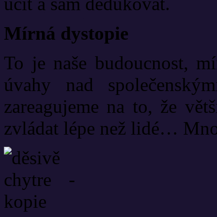
učit a sám dedukovat.
Mírná dystopie
To je naše budoucnost, mín
úvahy nad společenským
zareagujeme na to, že větš
zvládat lépe než lidé… Mn