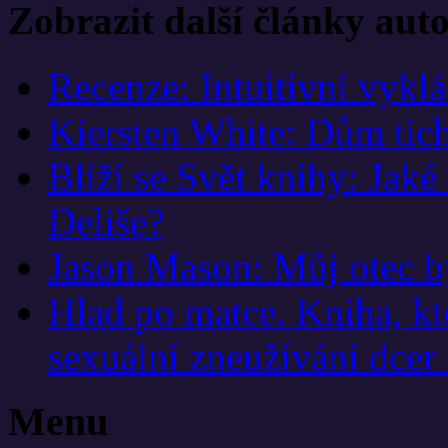
Zobrazit další články aut
Recenze: Intuitivní vykl
Kiersten White: Dům tic
Blíží se Svět knihy: Jaké
Deliše?
Jason Mason: Můj otec 
Hlad po matce. Kniha, kter
sexuální zneužívání dce
Menu