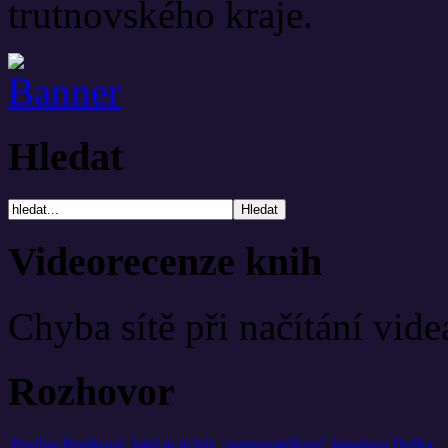
trutnovského kraje.
Hledat
Videorecenze knih
Chyba sítě při načítání vide
Rozhovor
Pavlína Brzáková: Jaké to je být „zapisovatelkou“ Jaroslava Duška