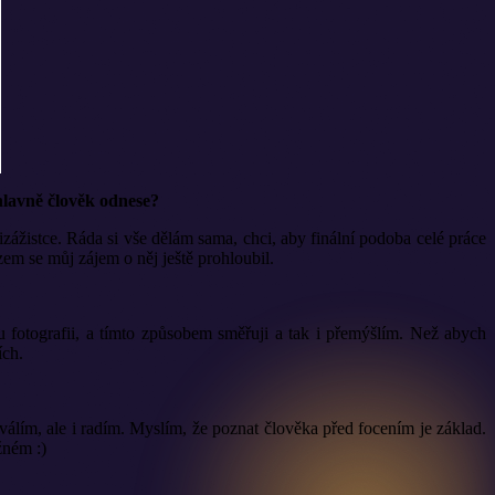
 hlavně člověk odnese?
zážistce. Ráda si vše dělám sama, chci, aby finální podoba celé práce
zem se můj zájem o něj ještě prohloubil.
u fotografii, a tímto způsobem směřuji a tak i přemýšlím. Než abych
ích.
válím, ale i radím. Myslím, že poznat člověka před focením je základ.
žném :)