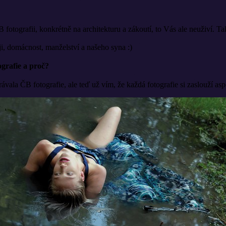
tografii, konkrétně na architekturu a zákoutí, to Vás ale neuživí. Také
ji, domácnost, manželství a našeho syna :)
ografie a proč?
vala ČB fotografie, ale teď už vím, že každá fotografie si zaslouží asp