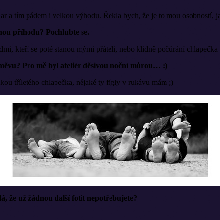
dar a tím pádem i velkou výhodu. Řekla bych, že je to mou osobností, j
nou příhodu? Pochlubte se.
mi, kteří se poté stanou mými přáteli, nebo klidně počůrání chlapečka n
směvu? Pro mě byl ateliér děsivou noční můrou… :)
ou tříletého chlapečka, nějaké ty fígly v rukávu mám ;)
lá, že už žádnou další fotit nepotřebujete?