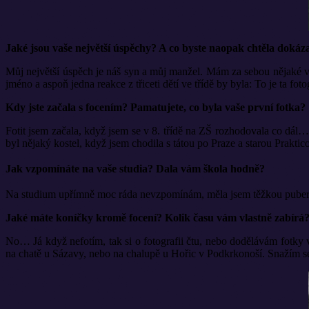
Jaké jsou vaše největší úspěchy? A co byste naopak chtěla dokáz
Můj největší úspěch je náš syn a můj manžel. Mám za sebou nějaké vý
jméno a aspoň jedna reakce z třiceti dětí ve třídě by byla: To je ta fot
Kdy jste začala s focením? Pamatujete, co byla vaše první fotka?
Fotit jsem začala, když jsem se v 8. třídě na ZŠ rozhodovala co dál
byl nějaký kostel, když jsem chodila s tátou po Praze a starou Prakticou 
Jak vzpomínáte na vaše studia? Dala vám škola hodně?
Na studium upřímně moc ráda nevzpomínám, měla jsem těžkou pubertu…
Jaké máte koníčky kromě focení? Kolik času vám vlastně zabírá
No… Já když nefotím, tak si o fotografii čtu, nebo dodělávám fotky v
na chatě u Sázavy, nebo na chalupě u Hořic v Podkrkonoší. Snažím se r