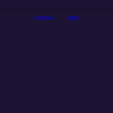
< Předchozí
Další >
vin, než do muže zvrhlého sériové...