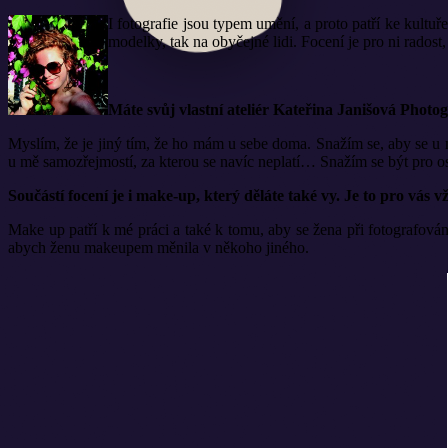
I fotografie jsou typem umění, a proto patří ke kultu
modelky, tak na obyčejné lidi. Focení je pro ni radost
Máte svůj vlastní ateliér Kateřina Janišová Photog
Myslím, že je jiný tím, že ho mám u sebe doma. Snažím se, aby se u m
u mě samozřejmostí, za kterou se navíc neplatí… Snažím se být pro os
Součástí focení je i make-up, který děláte také vy. Je to pro vás
Make up patří k mé práci a také k tomu, aby se žena při fotografování
abych ženu makeupem měnila v někoho jiného.