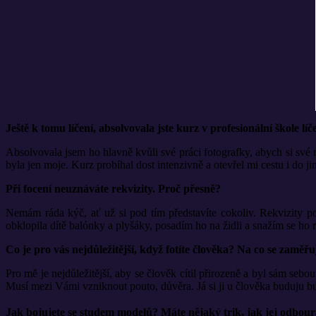
Ještě k tomu líčení, absolvovala jste kurz v profesionální škole l
Absolvovala jsem ho hlavně kvůli své práci fotografky, abych si své 
byla jen moje. Kurz probíhal dost intenzivně a otevřel mi cestu i do j
Při focení neuznáváte rekvizity. Proč přesně?
Nemám ráda kýč, ať už si pod tím představíte cokoliv. Rekvizity po
obklopila dítě balónky a plyšáky, posadím ho na židli a snažím se ho 
Co je pro vás nejdůležitější, když fotíte člověka? Na co se zaměřu
Pro mě je nejdůležitější, aby se člověk cítil přirozeně a byl sám se
Musí mezi Vámi vzniknout pouto, důvěra. Já si ji u člověka buduju b
Jak bojujete se studem modelů? Máte nějaký trik, jak jej odbour