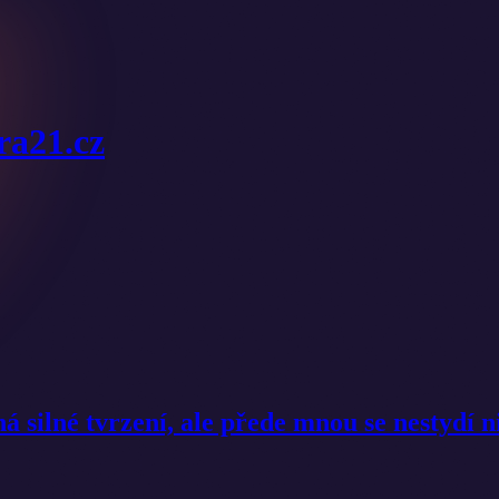
ura21.cz
 silné tvrzení, ale přede mnou se nestydí n