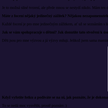
Je to možná silné tvrzení, ale přede mnou se nestydí nikdo. Mám ten 
Máte z focení nějaký jedinečný zážitek? Nějakou nezapomenutel
Každé focení je pro mne jedinečným zážitkem, ať už se seznámím s lid
Jak se vám spolupracuje s dětmi? Jak donutíte tato stvoření k ú
Děti jsou pro mne výzvou a já výzvy miluji. Jelikož jsem sama mamink
Když vyfotíte fotku a podíváte se na ni, jak poznáte, že je dokona
To se nedá moc vysvětlit, prostě poznám :)