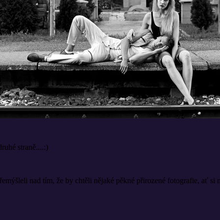
ruhé straně....:)
přemýšleli nad tím, že by chtěli nějaké pěkné přirozené fotografie, ať 