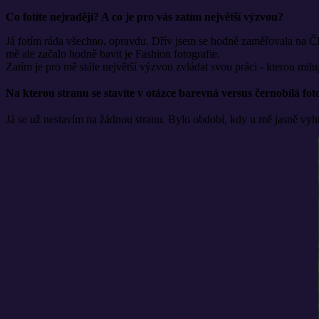
Co fotíte nejraději? A co je pro vás zatím největší výzvou?
Já fotím ráda všechno, opravdu. Dřív jsem se hodně zaměřovala na ČB fo
mě ale začalo hodně bavit je Fashion fotografie.
Zatím je pro mě stále největší výzvou zvládat svou práci - kterou milu
Na kterou stranu se stavíte v otázce barevná versus černobílá fot
Já se už nestavím na žádnou stranu. Bylo období, kdy u mě jasně vyhrá