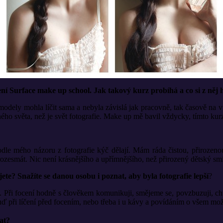
íčení Surface make up school. Jak takový kurz probíhá a co si z něj
modely mohla líčit sama a nebyla závislá jak pracovně, tak časově na vi
iného světa, než je svět fotografie. Make up mě bavil vždycky, tímto kur
dle mého názoru z fotografie kýč dělají. Mám ráda čistou, přirozeno
rozesmát. Nic není krásnějšího a upřímnějšího, než přirozený dětský sm
jete? Snažíte se danou osobu i poznat, aby byla fotografie lepší
?
bou. Při focení hodně s člověkem komunikuji, smějeme se, povzbuzuji, ch
uď při líčení před focením, nebo třeba i u kávy a povídáním o všem mo
at?