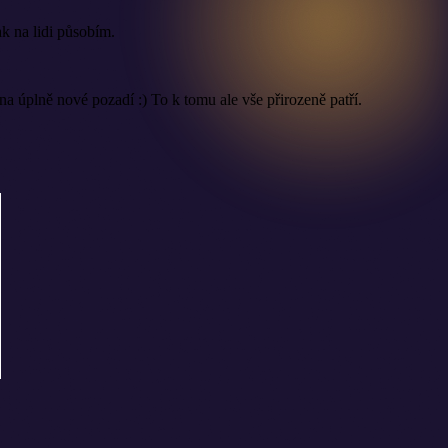
ak na lidi působím.
a úplně nové pozadí :) To k tomu ale vše přirozeně patří.