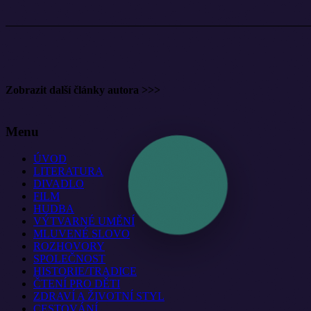
Pět kajícných: Nářez, který si přímo říká o filmové zpracování
Sladké pochoutky z celé republiky
Pro Jiřího Březinu je lehčí vcítit se do ženy za pokladnou potra
Zobrazit další články autora >>>
Zjistěte díky působivému románu více o sklářské tradici
Bude V kopřivách opět nejlepší českou detektivkou?
Menu
ÚVOD
LITERATURA
DIVADLO
FILM
HUDBA
VÝTVARNÉ UMĚNÍ
MLUVENÉ SLOVO
ROZHOVORY
SPOLEČNOST
HISTORIE/TRADICE
ČTENÍ PRO DĚTI
ZDRAVÍ A ŽIVOTNÍ STYL
CESTOVÁNÍ