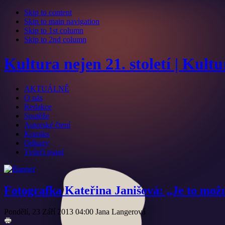
Skip to content
Skip to main navigation
Skip to 1st column
Skip to 2nd column
Kultura nejen 21. století | Kult
AKTUÁLNĚ
O nás
Redakce
Soutěže
Autorské čtení
Komiks
Odkazy
Tvůrčí psaní
Fotografka Kateřina Janišová: „Je to možná
Pondělí, 23 Září 2013 04:00
Jana Langerová