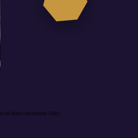
si na mě zkusí vzpomenout. Díky!