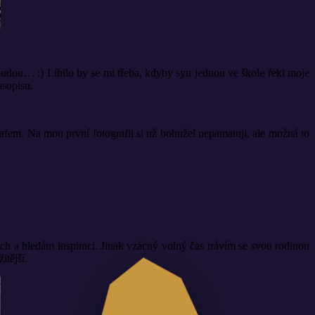
budou… :) Líbilo by se mi třeba, kdyby syn jednou ve škole řekl moje
asopisu.
afem. Na mou první fotografii si už bohužel nepamatuji, ale možná to
ech a hledám inspiraci. Jinak vzácný volný čas trávím se svou rodinou
itější.