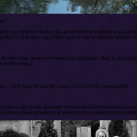
at?
stavy a chystám v duchu další, ale architektura a zákoutí to už asi ne
ografka? :) To by bylo fajn, a třeba i jednou fotit do nějakého módního č
… Na mou cestu životem mě nasměroval můj strejda, který je sám fotogr
fotila a fotila :)
 :) Ale škola mě utvrdila v tom, co chci v životě opravdu dělat.
?
e Photoshopu :) také ráda listuji ve fotografických a módních časopis
odinu a přátele nezanedbávat, jelikož ty jsou v mém životě to nejdůlež