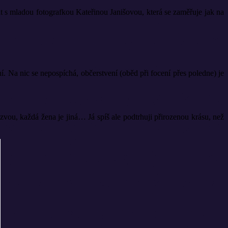
át s mladou fotografkou Kateřinou Janišovou, která se zaměřuje jak na
. Na nic se nepospíchá, občerstvení (oběd při focení přes poledne) je
ýzvou, každá žena je jiná… Já spíš ale podtrhuji přirozenou krásu, než