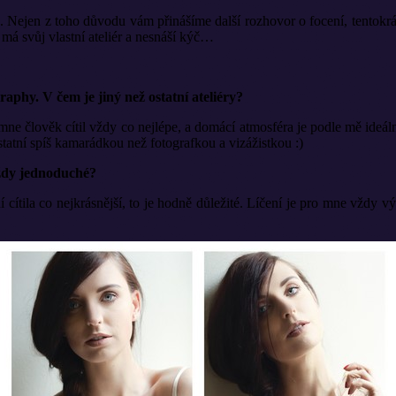
ře. Nejen z toho důvodu vám přinášíme další rozhovor o focení, tentokr
, má svůj vlastní ateliér a nesnáší kýč…
raphy. V čem je jiný než ostatní ateliéry?
ne člověk cítil vždy co nejlépe, a domácí atmosféra je podle mě ideální
tatní spíš kamarádkou než fotografkou a vizážistkou :)
 vždy jednoduché?
 cítila co nejkrásnější, to je hodně důležité. Líčení je pro mne vždy v