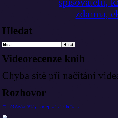
Hledat
Videorecenze knih
Chyba sítě při načítání vide
Rozhovor
Tomáš Savka: Vždy jsem zpíval víc s holkama