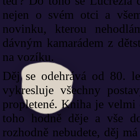
teď? Do toho se Lucrezia d
nejen o svém otci a všem,
novinku, kterou nehodlá
dávným kamarádem z dětstv
na vozíku.
Děj se odehrává od 80. let
vykresluje všechny postav
propletené. Kniha je velmi
toho hodně děje a vše do
rozhodně nebudete, děj má 