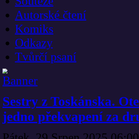
Soutěže
Autorské čtení
Komiks
Odkazy
Tvůrčí psaní
Sestry z Toskánska. Ote
jedno překvapení za d
Pátek, 29 Srpen 2025 06:0