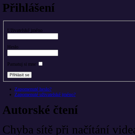
Přihlášení
Uživatelské jméno
Heslo
Pamatuj si mne
Zapomenuté heslo?
Zapomenuté uživatelské jméno?
Autorské čtení
Chyba sítě při načítání vide