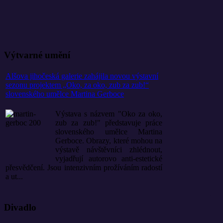
Výtvarné umění
Alšova jihočeská galerie zahájila novou výstavní
sezonu projektem „Oko, za oko, zub za zub!“
slovenského umělce Martina Gerboce
Výstava s názvem "Oko za oko,
zub za zub!" představuje práce
slovenského umělce Martina
Gerboce. Obrazy, které mohou na
výstavě návštěvníci zhlédnout,
vyjadřují autorovo anti-estetické
přesvědčení. Jsou intenzivním prožíváním radostí
a ut...
Divadlo