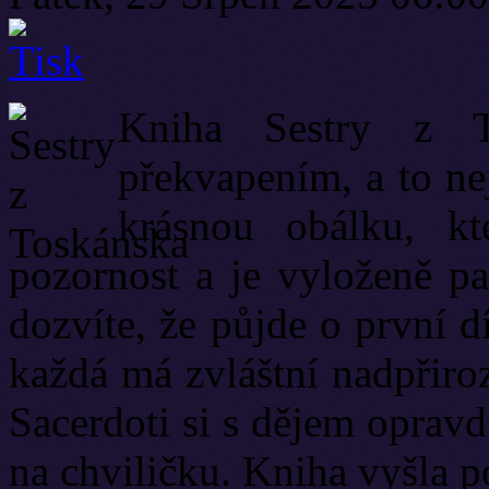
Kniha Sestry z T
překvapením, a to ne
krásnou obálku, k
pozornost a je vyloženě p
dozvíte, že půjde o první dí
každá má zvláštní nadpřiro
Sacerdoti si s dějem opravd
na chviličku. Kniha vyšla p