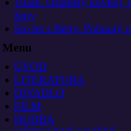
Tulák. Osamělý kovboj, ků
ženy
Sto let s Betty. Pohnutý 
Menu
ÚVOD
LITERATURA
DIVADLO
FILM
HUDBA