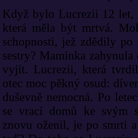
Když bylo Lucrezii 12 let, 
která měla být mrtvá. Moh
schopnosti, jež zdědily p
sestry? Maminka zahynula d
vyjít. Lucrezii, která tvrd
otec moc pěkný osud: díven
duševně nemocná. Po letec
se vrací domů ke svým se
znovu oženil, je po smrti 