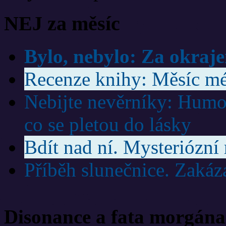
NEJ za měsíc
Bylo, nebylo: Za okraj
Recenze knihy: Měsíc mé
Nebijte nevěrníky: Humor
co se pletou do lásky
Bdít nad ní. Mysteriózní
Příběh slunečnice. Zakáz
Disonance a fata morgána