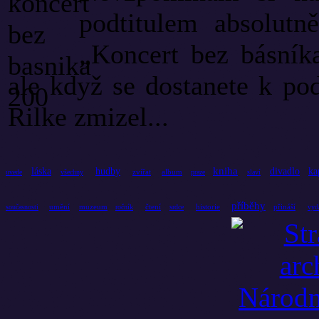
podtitulem absolutn
„Koncert bez básníka
ale když se dostanete k po
Rilke zmizel...
kniha
láska
hudby
divadlo
ka
zvířat
album
uvede
všechny
praze
slaví
příběhy
umění
muzeum
čtení
historie
přináší
současnosti
ročník
srdce
vyd