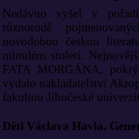
Nedávno vyšel v pořadí
různorodě pojmenovanýc
novodobou českou literat
minulém století. Nejnově
FATA MORGÁNA, pokrývá
vydalo nakladatelství Akrop
fakultou Jihočeské univerzit
Děti Václava Havla. Gene