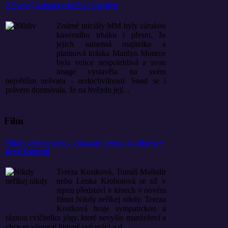
Zábavný kabaret o božské Marilyn
Známé iniciály MM byly zárukou
kasovního trháku i přesto, že
jejich samotná majitelka a
platinová kráska Marilyn Monroe
byla velice nespolehlivá a svou
image vystavěla na svém
největším nešvaru - nedochvilnosti. Snad se i
právem domnívala, že na hvězdu její...
Film
Nikdy neříkej nikdy vzkazuje Tereza Kostková v
nové komedii
Tereza Kostková, Tomáš Maštalír
nebo Lenka Krobotová se už v
srpnu představí v kinech v novém
filmu Nikdy neříkej nikdy. Tereza
Kostková hraje sympatickou a
ráznou cvičitelku jógy, které nevyšlo manželství a
chce se věnovat hlavně své práci a d...