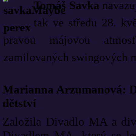
Tomáš Savka
navazuj
tak ve středu 28. kv
pravou májovou atmos
zamilovaných swingových me
Marianna Arzumanová: Di
dětství
Založila Divadlo MA a diva
Divadlem MA, který se let