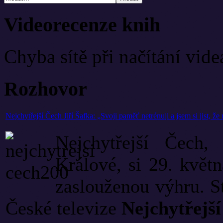
Videorecenze knih
Chyba sítě při načítání vide
Rozhovor
Nejchytřejší Čech Jiří Šafka: „Svoji paměť netrénuji a jsem si jist, ž
Nejchytřejší Čech, 
Králové, si 29. květ
zaslouženou výhru. S
České televize
Nejchytřejš