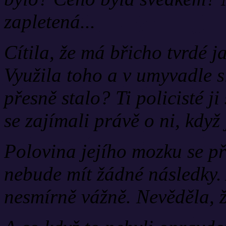
zapletená...
Cítila, že má břicho tvrdé j
Využila toho a v umyvadle si
přesně stalo? Ti policisté j
se zajímali právě o ni, když
Polovina jejího mozku se př
nebude mít žádné následky.
nesmírně vážně. Nevěděla, že