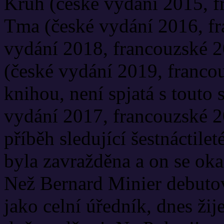
Kruh (české vydání 2015, f
Tma (české vydání 2016, fr
vydání 2018, francouzské 20
(české vydání 2019, franco
knihou, není spjatá s touto 
vydání 2017, francouzské 2
příběh sledující šestnáctile
byla zavražděna a on se ok
Než Bernard Minier debutov
jako celní úředník, dnes žij