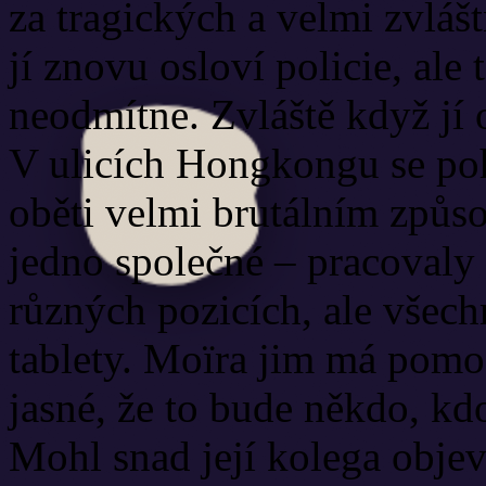
za tragických a velmi zvlášt
jí znovu osloví policie, ale
neodmítne. Zvláště když jí o
V ulicích Hongkongu se poh
oběti velmi brutálním způ
jedno společné – pracovaly 
různých pozicích, ale všech
tablety. Moïra jim má pomo
jasné, že to bude někdo, kd
Mohl snad její kolega objev