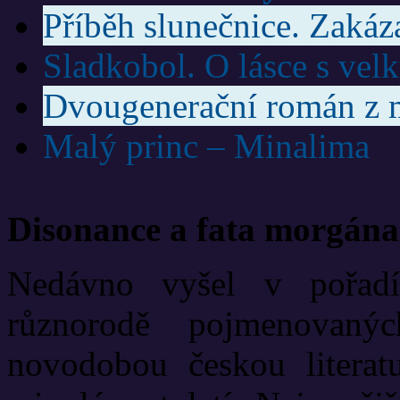
Příběh slunečnice. Zakáz
Sladkobol. O lásce s ve
Dvougenerační román z m
Malý princ – Minalima
Disonance a fata morgána
Nedávno vyšel v pořadí
různorodě pojmenovanýc
novodobou českou literat