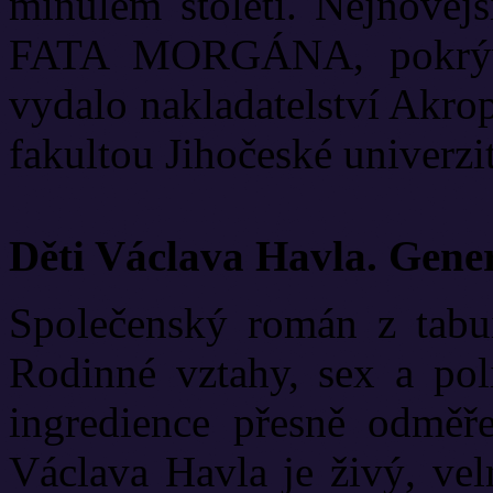
minulém století. Nejnově
FATA MORGÁNA, pokrývá
vydalo nakladatelství Akrop
fakultou Jihočeské univerzit
Děti Václava Havla. Gene
Společenský román z tabui
Rodinné vztahy, sex a poli
ingredience přesně odměř
Václava Havla je živý, vel