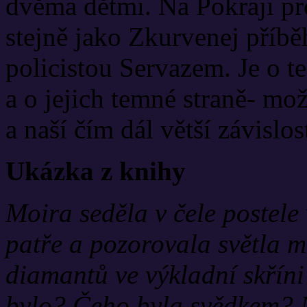
dvěma dětmi. Na Pokraji pro
stejně jako Zkurvenej příběh
policistou Servazem. Je o t
a o jejich temné straně- mo
a naší čím dál větší závislos
Ukázka z knihy
Moira seděla v čele postele
patře a pozorovala světla m
diamantů ve výkladní skříni 
bylo? Čeho byla svědkem? 