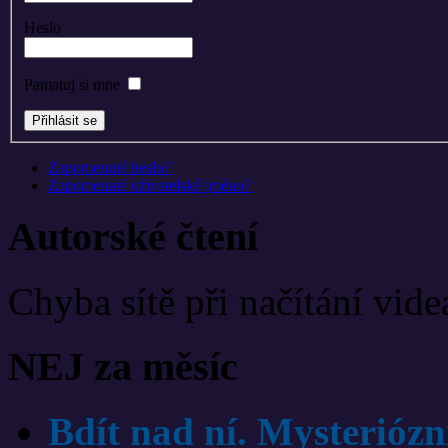
Heslo
Pamatuj si mne
Zapomenuté heslo?
Zapomenuté uživatelské jméno?
Autorské čtení
Chyba sítě při načítání vide
NEJ za měsíc
Bdít nad ní. Mysteriózn