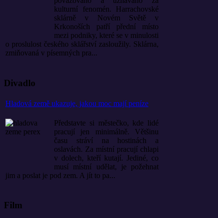
považováno a uznáváno za
kulturní fenomén. Harrachovské
sklárně v Novém Světě v
Krkonoších patří přední místo
mezi podniky, které se v minulosti
o proslulost českého sklářství zasloužily. Sklárna,
zmiňovaná v písemných pra...
Divadlo
Hladová země ukazuje, jakou moc mají peníze
Představte si městečko, kde lidé
pracují jen minimálně. Většinu
času stráví na hostinách a
oslavách. Za místní pracují chlapi
v dolech, kteří kutají. Jediné, co
musí místní udělat, je požehnat
jim a poslat je pod zem. A jít to pa...
Film