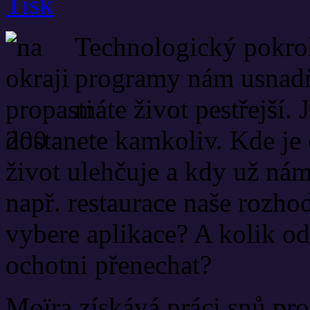
Technologický pokrok
programy nám usnadňu
máte život pestřejší.
dostanete kamkoliv. Kde je
život ulehčuje a kdy už nám
např. restaurace naše rozhod
vybere aplikace? A kolik o
ochotni přenechat?
Moïra získává práci snů pro