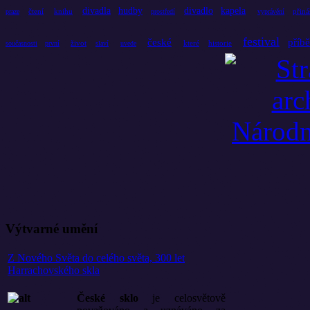
divadla
hudby
divadlo
kapela
čtení
knihu
přiná
praze
prostředí
vyprávění
festival
české
příb
život
které
historie
současnosti
první
slaví
uvede
Výtvarné umění
Z Nového Světa do celého světa, 300 let
Harrachovského skla
České sklo
je celosvětově