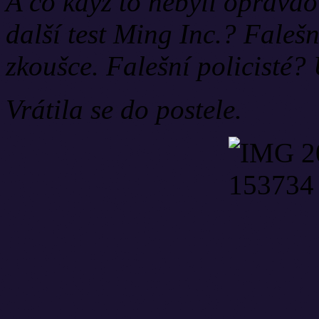
A co když to nebyli opravdov
další test Ming Inc.? Falešní 
zkoušce. Falešní policisté? 
Vrátila se do postele.