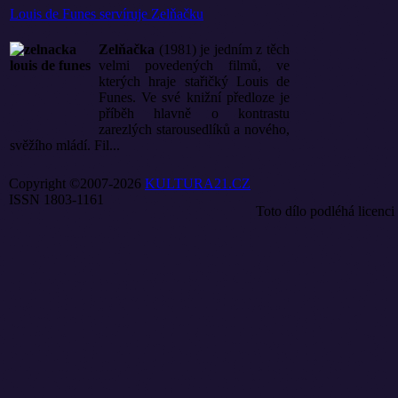
Louis de Funes servíruje Zelňačku
Zelňačka
(1981) je jedním z těch
velmi povedených filmů, ve
kterých hraje stařičký Louis de
Funes. Ve své knižní předloze je
příběh hlavně o kontrastu
zarezlých starousedlíků a nového,
svěžího mládí. Fil...
Copyright ©2007-2026
KULTURA21.CZ
ISSN 1803-1161
Toto dílo podléhá licenci