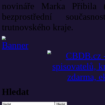
novináře Marka Přibila 
bezprostřední současn
trutnovského kraje.
Hledat