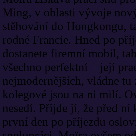
Ming, v oblasti vývoje nový
stěhování do Hongkongu, tak
rodné Francie. Hned po pří
dostanete firemní mobil, tab
všechno perfektní – její pra
nejmodernějších, vládne tu 
kolegové jsou na ni milí. 
nesedí. Přijde jí, že před ní
první den po příjezdu osloví
spolupráci. Moïra ovšem od