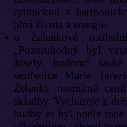
rytmickou a harmonicko
plná života a energie.
o Zelenkově osobní
„Pozoruhodný byl vzt
Josefy, budoucí saské
sestřenice Marie Terez
Zelenky nesmírně ceni
skladby. Vycházeje z do
hudby to byl podle mne 
ušlechtilým charakter