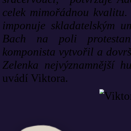
celek mimořádnou kvalitu.
imponuje skladatelským um
Bach na poli protestan
komponista vytvořil a dovrš
Zelenka nejvýznamnější hu
uvádí Viktora.