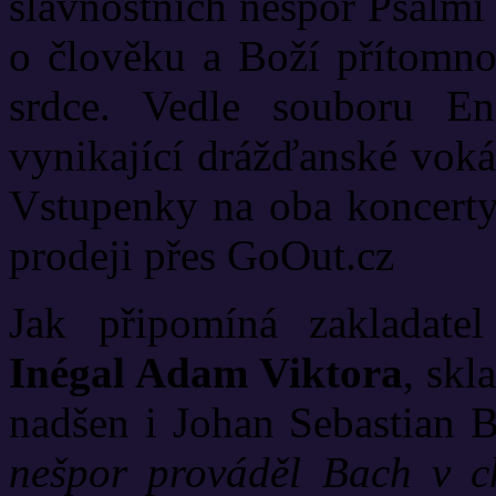
slavnostních nešpor Psalmi 
o člověku a Boží přítomnos
srdce. Vedle souboru En
vynikající drážďanské voká
Vstupenky na oba koncerty
prodeji přes GoOut.cz
Jak připomíná zakladat
Inégal Adam Viktora
, sk
nadšen i Johan Sebastian 
nešpor prováděl Bach v c