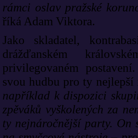
rámci oslav pražské korun
říká Adam Viktora.
Jako skladatel, kontraba
drážďanském královs
privilegovaném postavení.
svou hudbu pro ty nejlepší i
například k dispozici skupi
zpěváků vyškolených za nem
ty nejnáročnější party. On
na smyčcové nástroje – pro