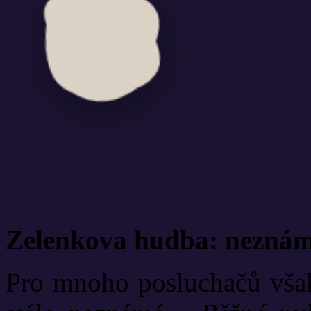
Zelenkova hudba: neznámá
Pro mnoho posluchačů však 