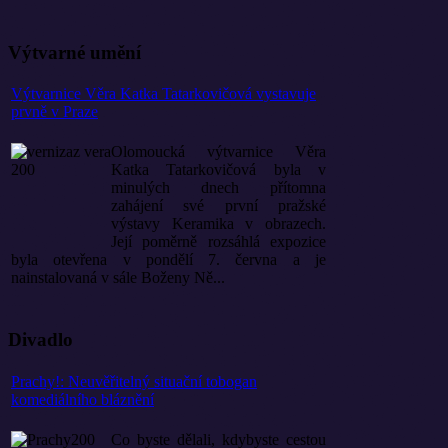
Výtvarné umění
Výtvarnice Věra Katka Tatarkovičová vystavuje
prvně v Praze
Olomoucká výtvarnice Věra
Katka Tatarkovičová byla v
minulých dnech přítomna
zahájení své první pražské
výstavy Keramika v obrazech.
Její poměrně rozsáhlá expozice
byla otevřena v pondělí 7. června a je
nainstalovaná v sále Boženy Ně...
Divadlo
Prachy!: Neuvěřitelný situační tobogan
komediálního bláznění
Co byste dělali, kdybyste cestou