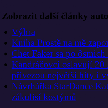
Zobrazit další články aut
Výhra
Kniha Prostě na mě zapom
Chet Faker sa po ôsmich 
Kandráčovci oslavují 20 
přivezou největší hity i 
Návrhářka StarDance Kat
zákulisí kostýmů