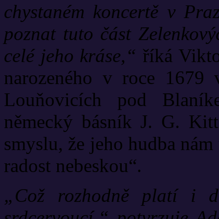
chystaném koncertě v Pra
poznat tuto část Zelenkový
celé jeho kráse,“
říká Vikt
narozeného v roce 1679 v
Louňovicích pod Blaníke
německý básník J. G. Kitt
smyslu, že jeho hudba nám 
radost nebeskou“.
„Což rozhodně platí i d
srdcervoucí,“ potvrzuje A