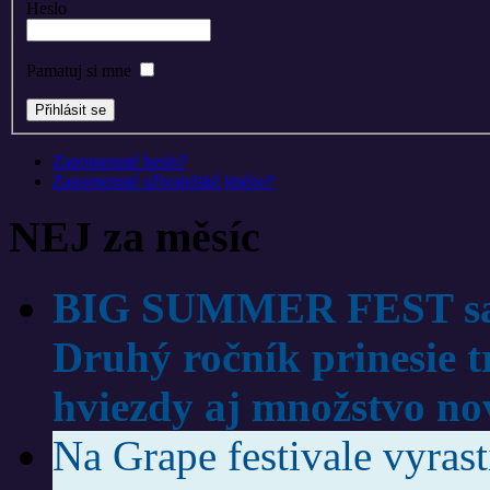
Heslo
Pamatuj si mne
Zapomenuté heslo?
Zapomenuté uživatelské jméno?
NEJ za měsíc
BIG SUMMER FEST sa v
Druhý ročník prinesie tr
hviezdy aj množstvo no
Na Grape festivale vyras