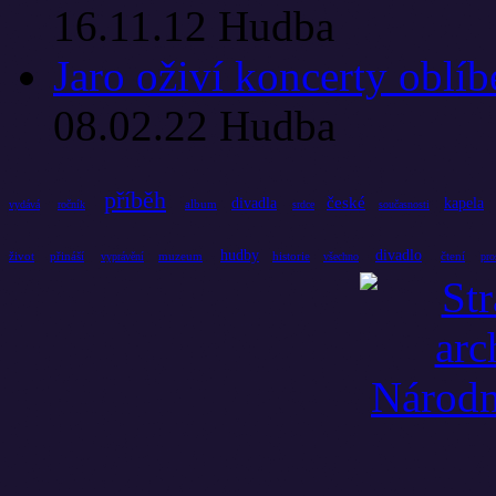
16.11.12
Hudba
Jaro oživí koncerty oblí
08.02.22
Hudba
příběh
české
divadla
kapela
album
vydává
ročník
srdce
současnosti
hudby
divadlo
život
přináší
muzeum
historie
čtení
vyprávění
všechno
pro