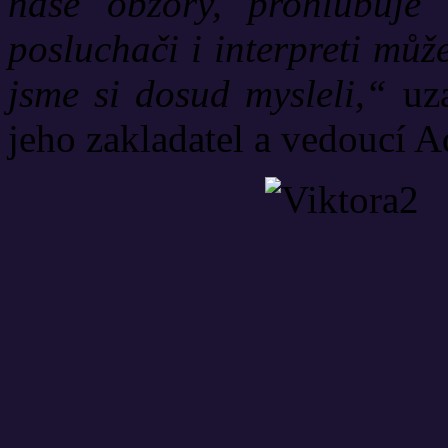
naše obzory, prohlubuje 
posluchači i interpreti mů
jsme si dosud mysleli,“
uza
jeho zakladatel a vedoucí 