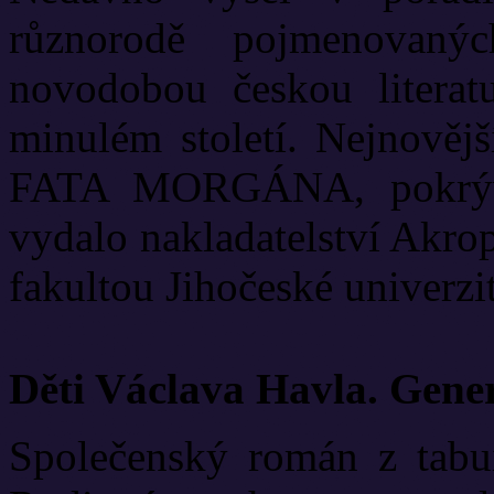
různorodě pojmenovanýc
novodobou českou literat
minulém století. Nejnově
FATA MORGÁNA, pokrývá
vydalo nakladatelství Akrop
fakultou Jihočeské univerzit
Děti Václava Havla. Gene
Společenský román z tabui