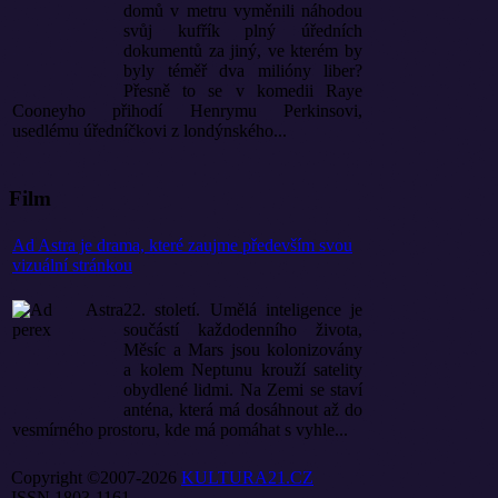
domů v metru vyměnili náhodou
svůj kufřík plný úředních
dokumentů za jiný, ve kterém by
byly téměř dva milióny liber?
Přesně to se v komedii Raye
Cooneyho přihodí Henrymu Perkinsovi,
usedlému úředníčkovi z londýnského...
Film
Ad Astra je drama, které zaujme především svou
vizuální stránkou
22. století. Umělá inteligence je
součástí každodenního života,
Měsíc a Mars jsou kolonizovány
a kolem Neptunu krouží satelity
obydlené lidmi. Na Zemi se staví
anténa, která má dosáhnout až do
vesmírného prostoru, kde má pomáhat s vyhle...
Copyright ©2007-2026
KULTURA21.CZ
ISSN 1803-1161