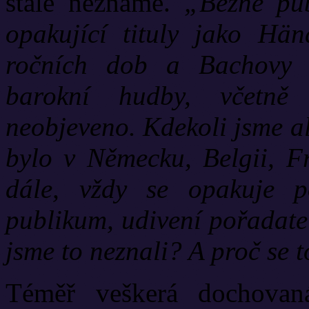
stále neznámé.
„Běžné pub
opakující tituly jako Hän
ročních dob a Bachovy 
barokní hudby, včetně 
neobjeveno. Kdekoli jsme al
bylo v Německu, Belgii, Fr
dále, vždy se opakuje p
publikum, udivení pořadatel
jsme to neznali? A proč se t
Téměř veškerá dochovan