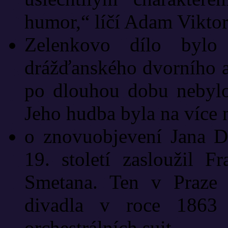
humor,“ líčí Adam Viktor
Zelenkovo dílo bylo
drážďanského dvorního a
po dlouhou dobu nebylo
Jeho hudba byla na více 
o znovuobjevení Jana D
19. století zasloužil F
Smetana. Ten v Praze 
divadla v roce 1863
orchestrálních suit.