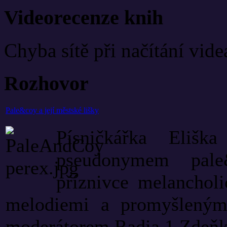
Videorecenze knih
Chyba sítě při načítání vide
Rozhovor
Pale&coy a její městské lišky
Písničkářka Elišk
pseudonymem pale
příznivce melanchol
melodiemi a promyšleným
moderátorem Radia 1 Zdeňk