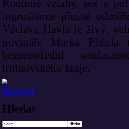
Rodinné vztahy, sex a poli
ingredience přesně odměř
Václava Havla je živý, vel
novináře Marka Přibila 
bezprostřední současn
trutnovského kraje.
Hledat