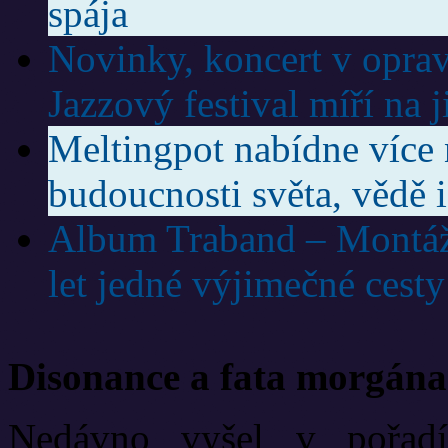
spája
Novinky, koncert v oprav
Jazzový festival míří na 
Meltingpot nabídne více 
budoucnosti světa, vědě i
Album Traband – Montáž
let jedné výjimečné cesty
Disonance a fata morgána
Nedávno vyšel v pořadí