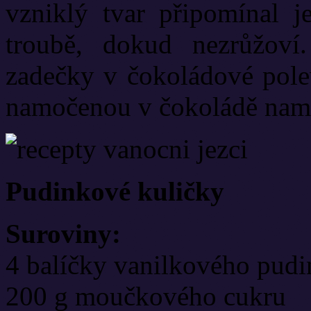
vzniklý tvar připomínal 
troubě, dokud nezrůžov
zadečky v čokoládové polev
namočenou v čokoládě nama
Pudinkové kuličky
Suroviny:
4 balíčky vanilkového pud
200 g moučkového cukru