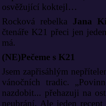
osvěžující koktejl…
Rocková rebelka
Jana Kř
čtenáře K21 přeci jen jede
má.
(NE)Pečeme s K21
Jsem zapřisáhlým nepřítele
vánočních tradic. „Povinno
nazdobit... přehazuji na o
neubrání. Ale jeden recept