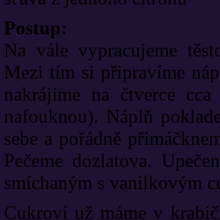
Postup:
Na vále vypracujeme těst
Mezi tím si připravíme náp
nakrájíme na čtverce cca
nafouknou). Náplň poklade
sebe a pořádně přimáčkneme
Pečeme dozlatova. Upeče
smíchaným s vanilkovým c
Cukroví už máme v krabičk