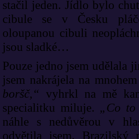
stačil jeden. Jídlo bylo ch
cibule se v Česku pláč
oloupanou cibuli neoplác
jsou sladké…
Pouze jedno jsem udělala j
jsem nakrájela na mnohem
boršč,“
vyhrkl na mě kama
specialitku miluje.
„Co to 
náhle s nedůvěrou v hla
odvětila jsem. Brazilský 