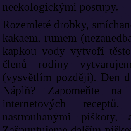
neekologickými postupy.
Rozemleté drobky, smícha
kakaem, rumem (nezanedbate
kapkou vody vytvoří těst
členů rodiny vytvaruje
(vysvětlím později). Den 
Náplň? Zapomeňte na 
internetových receptů
nastrouhanými piškoty, 
Zašpuntujeme dalším piško