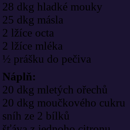
28 dkg hladké mouky
25 dkg másla
2 lžíce octa
2 lžíce mléka
½ prášku do pečiva
Náplň:
20 dkg mletých ořechů
20 dkg moučkového cukru
sníh ze 2 bílků
šťáva z jednoho citronu