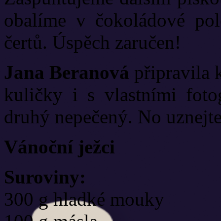
obalíme v čokoládové pol
čertů. Úspěch zaručen!
Jana Beranová
připravila 
kuličky i s vlastními foto
druhý nepečený. No uznejte
Vánoční ježci
Suroviny:
300 g hladké mouky