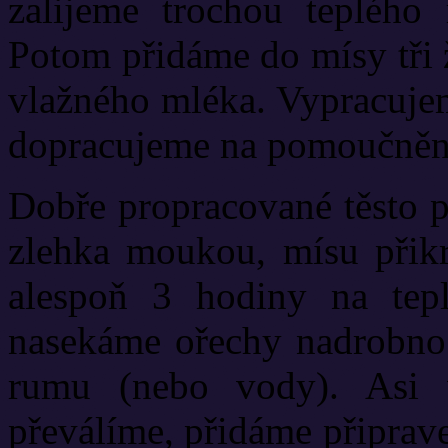
zalijeme trochou teplého
Potom přidáme do mísy tři 
vlažného mléka. Vypracujem
dopracujeme na pomoučněném
Dobře propracované těsto 
zlehka moukou, mísu přik
alespoň 3 hodiny na te
nasekáme ořechy nadrobno
rumu (nebo vody). Asi 
převálíme, přidáme připrav