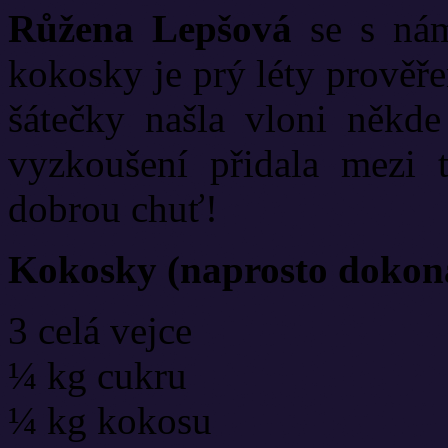
Růžena Lepšová
se s nám
kokosky je prý léty prověře
šátečky našla vloni někd
vyzkoušení přidala mezi 
dobrou chuť!
Kokosky (naprosto dokona
3 celá vejce
¼ kg cukru
¼ kg kokosu