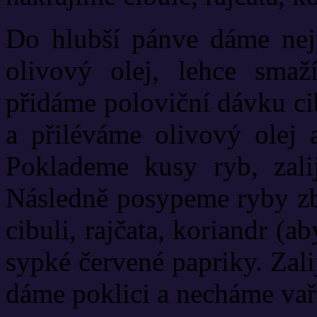
Do hlubší pánve dáme nej
olivový olej, lehce smaž
přidáme poloviční dávku ci
a přiléváme olivový olej 
Poklademe kusy ryb, zali
Následně posypeme ryby z
cibuli, rajčata, koriandr (a
sypké červené papriky. Zal
dáme poklici a necháme vař