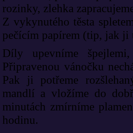
rozinky, zlehka zapracujem
Z vykynutého těsta splete
pečícím papírem (tip, jak ji
Díly upevníme špejlemi,
Připravenou vánočku nechá
Pak ji potřeme rozšleha
mandlí a vložíme do dobř
minutách zmírníme plamen 
hodinu.