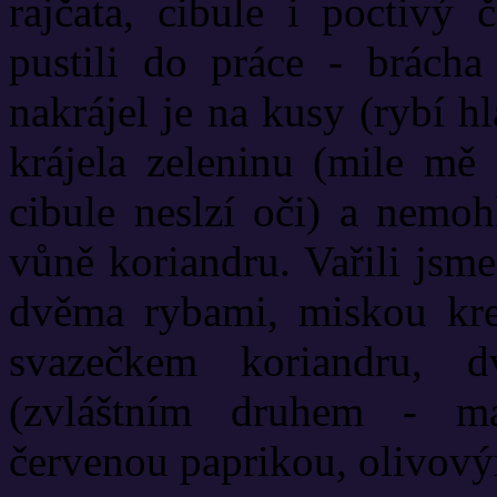
rajčata, cibule i poctivý
pustili do práce - brách
nakrájel je na kusy (rybí h
krájela zeleninu (mile mě 
cibule neslzí oči) a nemoh
vůně koriandru. Vařili jsme
dvěma rybami, miskou kreve
svazečkem koriandru, 
(zvláštním druhem - m
červenou paprikou, olivovým