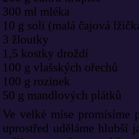
300 ml mléka
10 g soli (malá čajová lžičk
3 žloutky
1,5 kostky droždí
100 g vlašských ořechů
100 g rozinek
50 g mandlových plátků
Ve velké míse promísíme p
uprostřed uděláme hlubší j