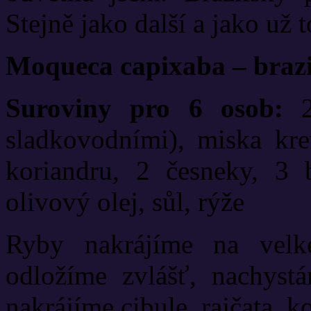
Stejně jako další a jako už 
Moqueca capixaba – brazi
Suroviny pro 6 osob:
2 
sladkovodními), miska krev
koriandru, 2 česneky, 3 
olivový olej, sůl, rýže
Ryby nakrájíme na velk
odložíme zvlášť, nachyst
nakrájíme cibule, rajčata, k