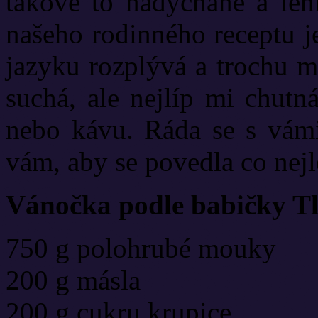
takové to nadýchané a leh
našeho rodinného receptu je
jazyku rozplývá a trochu m
suchá, ale nejlíp mi chutn
nebo kávu. Ráda se s vámi
vám, aby se povedla co nejl
Vánočka podle babičky T
750 g polohrubé mouky
200 g másla
200 g cukru krupice