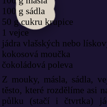
100 g másla
100 g sádla
50 g cukru krupice
1 vejce
jádra vlašských nebo lísko
kokosová moučka
čokoládová poleva
Z mouky, másla, sádla, ve
těsto, které rozdělíme asi
půlku (stačí i čtvrtka) j