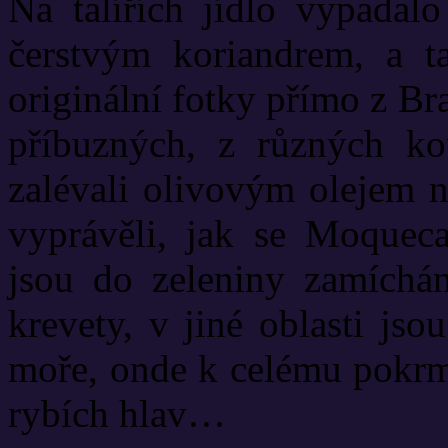
Na talířích jídlo vypadalo
čerstvým koriandrem, a ta
originální fotky přímo z Bra
příbuzných, z různých kout
zalévali olivovým olejem 
vyprávěli, jak se Moqueca
jsou do zeleniny zamíchán
krevety, v jiné oblasti js
moře, onde k celému pokrmu
rybích hlav…