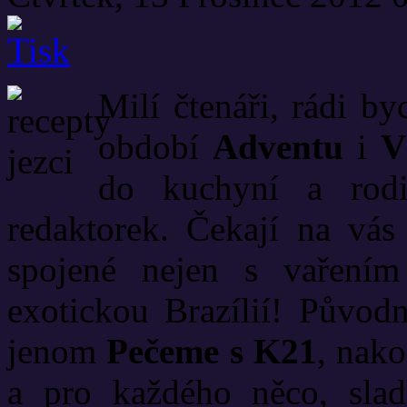
Milí čtenáři, rádi b
období
Adventu
i
V
do kuchyní a rodi
redaktorek. Čekají na vás
spojené nejen s vaření
exotickou Brazílií! Původ
jenom
Pečeme s K21
, nak
a pro každého něco, slad