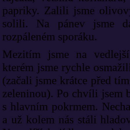
papriky. Zalili jsme olivo
solili. Na pánev jsme da
rozpáleném sporáku.
Mezitím jsme na vedlejší
kterém jsme rychle osmažil
(začali jsme krátce před tím
zeleninou). Po chvíli jsem 
s hlavním pokrmem. Nechal
a už kolem nás stáli hlado