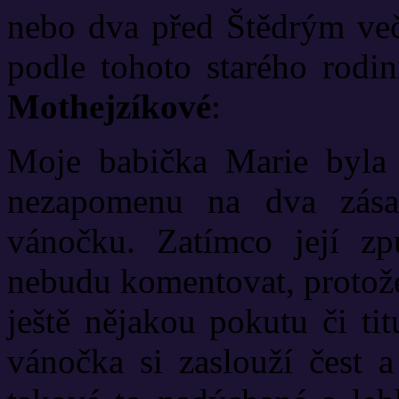
nebo dva před Štědrým ve
podle tohoto starého rodi
Mothejzíkové
:
Moje babička Marie byla 
nezapomenu na dva zásad
vánočku. Zatímco její zp
nebudu komentovat, protože o
ještě nějakou pokutu či ti
vánočka si zaslouží čest a