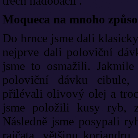
třech nádobách .
Moqueca na mnoho způs
Do hrnce jsme dali klasicky
nejprve dali poloviční dáv
jsme to osmažili. Jakmile
poloviční dávku cibule, 
přilévali olivový olej a tr
jsme položili kusy ryb, z
Následně jsme posypali ryb
rajčata, většinu koriandru