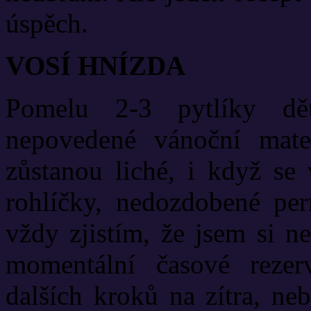
úspěch.
VOSÍ HNÍZDA
Pomelu 2-3 pytlíky dět
nepovedené vánoční mater
zůstanou liché, i když se
rohlíčky, nedozdobené per
vždy zjistím, že jsem si n
momentální časové rezer
dalších kroků na zítra, ne