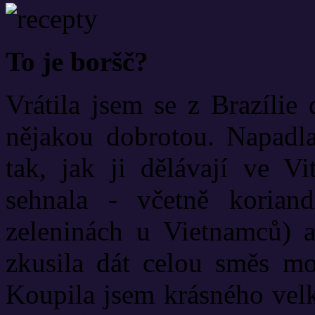
To je boršč?
Vrátila jsem se z Brazílie 
nějakou dobrotou. Napadl
tak, jak ji dělávají ve Vi
sehnala - včetně korian
zeleninách u Vietnamců) 
zkusila dát celou směs mo
Koupila jsem krásného velk