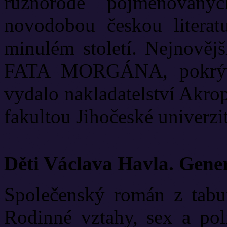
různorodě pojmenovanýc
novodobou českou literat
minulém století. Nejnově
FATA MORGÁNA, pokrývá
vydalo nakladatelství Akrop
fakultou Jihočeské univerzit
Děti Václava Havla. Gene
Společenský román z tabui
Rodinné vztahy, sex a poli