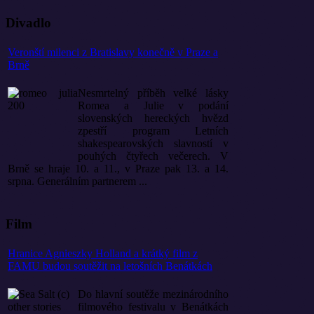
Divadlo
Veronští milenci z Bratislavy konečně v Praze a
Brně
Nesmrtelný příběh velké lásky
Romea a Julie v podání
slovenských hereckých hvězd
zpestří program Letních
shakespearovských slavností v
pouhých čtyřech večerech. V
Brně se hraje 10. a 11., v Praze pak 13. a 14.
srpna. Generálním partnerem ...
Film
Hranice Agnieszky Holland a krátký film z
FAMU budou soutěžit na letošních Benátkách
Do hlavní soutěže mezinárodního
filmového festivalu v Benátkách