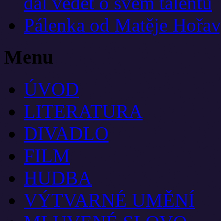
dal vědět o svém talentu
Pálenka od Matěje Hořav
Menu
ÚVOD
LITERATURA
DIVADLO
FILM
HUDBA
VÝTVARNÉ UMĚNÍ