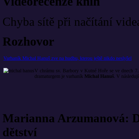
Videorecenze knih
Chyba sítě při načítání vide
Rozhovor
Varhaník Michal Hanuš zve na hudbu, kterou ještě nikdo neslyšel
V chrámu sv. Barbory v Kutné Hoře se ve dnech 7. 
dramaturgem je varhaník
Michal Hanuš
. V následuj
Marianna Arzumanová: Di
dětství