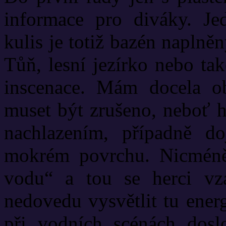
informace pro diváky. Jed
kulis je totiž bazén naplněn
Tůň, lesní jezírko nebo ta
inscenace. Mám docela ob
muset být zrušeno, neboť h
nachlazením, případně d
mokrém povrchu. Nicméně
vodu“ a tou se herci vzá
nedovedu vysvětlit tu energ
při vodních scénách dosl