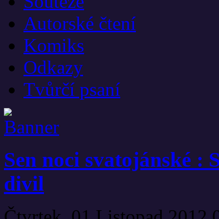
Soutěže
Autorské čtení
Komiks
Odkazy
Tvůrčí psaní
Sen noci svatojánské : 
divil
Čtvrtek, 01 Listopad 2012