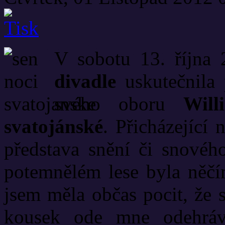
V sobotu 13. října
divadle
uskutečnila 
svého oboru
Wil
svatojánské
. Přicházející 
představa snění či snové
potemnělém lese byla něčí
jsem měla občas pocit, že 
kousek ode mne odehráv