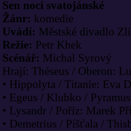
Sen noci svatojánské
Žánr:
komedie
Uvádí:
Městské divadlo Zl
Režie:
Petr Khek
Scénář:
Michal Syrový
Hrají: Théseus / Oberon: L
• Hippolyta / Titanie: Eva
• Egeus / Klubko / Pyramus
• Lysandr / Poříz: Marek P
• Demetrius / Píšťala / Th