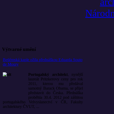
Výtvarné umění
Betlémská kaple ožila přednáškou Eduarda Souto
de Moury
Portugalský architekt
, nynější
laureát Pritzkerovy ceny pro rok
2011, kterou mu předával
samotný Barack Obama, se přijel
představit do Česka. Přednáška
proběhla 30.4. 2012 pod záštitou
portugalského Velvyslanectví v ČR, Fakulty
architektury ČVUT, ...