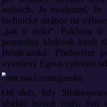
scénách. Je evidentní, že 
technické stránce na výborn
„jak o dušu“. Poklonu si 
pomyslný klobouk bych r
Briešťanské. Především po
vyvolený Egeus vytrvale od
Od dob, kdy Shakespeare
uběhlo hodně vody. Sen s