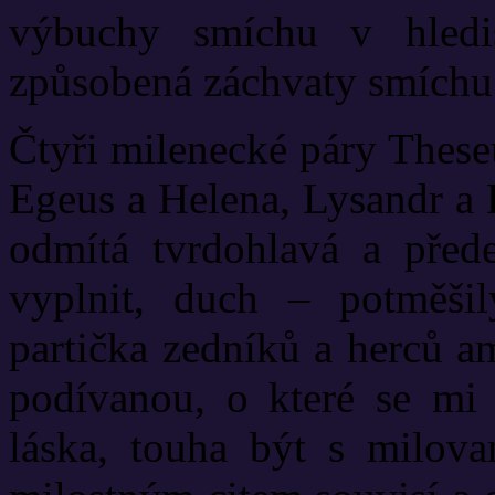
výbuchy smíchu v hlediš
způsobená záchvaty smíchu 
Čtyři milenecké páry These
Egeus a Helena, Lysandr a 
odmítá tvrdohlavá a před
vyplnit, duch – potměši
partička zedníků a herců am
podívanou, o které se mi 
láska, touha být s milova