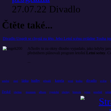
27.07.22
Divadlo
Čtěte také...
Divadlo Ungelt se chystá na léto. Jeho Letní scénu ovládne Touha j
Ačkoliv to za okny dlouho vypadalo, jako kdyby jaro,
předstihem plánovali program letošní
Letní scény
. C
...
láska
hudby
kapela
divadlo
umění
přináší
knihu
zvířat
slaví
první
české
muzeum
album
historie
všechno
vyprávění
všechny
rytmu
prostředí
roční