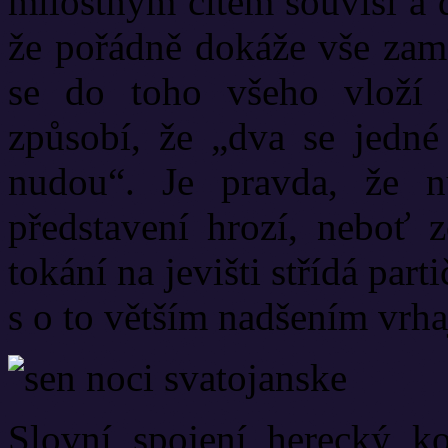
milostným citem souvisí a d
že pořádně dokáže vše zamo
se do toho všeho vloží j
způsobí, že „dva se jedn
nudou“. Je pravda, že 
představení hrozí, neboť z
tokání na jevišti střídá part
s o to větším nadšením vrha
Slovní spojení herecký ko