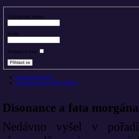
Uživatelské jméno
Heslo
Pamatuj si mne
Zapomenuté heslo?
Zapomenuté uživatelské jméno?
Disonance a fata morgána
Nedávno vyšel v pořadí