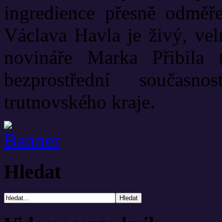
ingredience přesně odměř
Václava Havla je živý, vel
novináře Marka Přibila 
bezprostřední současn
trutnovského kraje.
Hledat