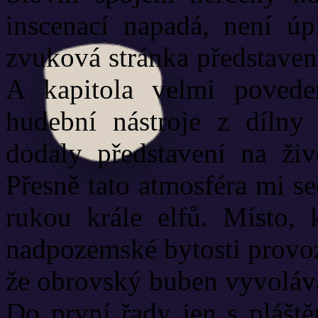
inscenací napadá, není úp
zvuková stránka představení
A kapitola velmi povede
hudební nástroje z dílny
dodaly představení na živo
Přesně tato atmosféra mi se
rukou krále elfů. Místo, k
nadpozemské bytosti provozu
že obrovský buben vyvolával
Do první řady jen s pláště