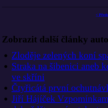
< Před
Zobrazit další články aut
Zloděje zelených koní s
Straka na šibenici aneb k
ve skříni
Čtyřicátá první ochutná
Jiří Hájíček Vzpomínkam