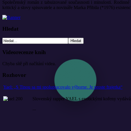
Společenský román z tabuizované současnosti i minulosti. Rodinné 
kritický a slovy spisovatele a novináře Marka Přibila (*1976) existen
Hledat
Videorecenze knih
Chyba sítě při načítání videa.
Rozhovor
Yael: „S Tinou sa mi spolupracovalo výborne. Je proste frajerka“
Slovenský rapper YAEL s exotickými kořeny vydává 
...