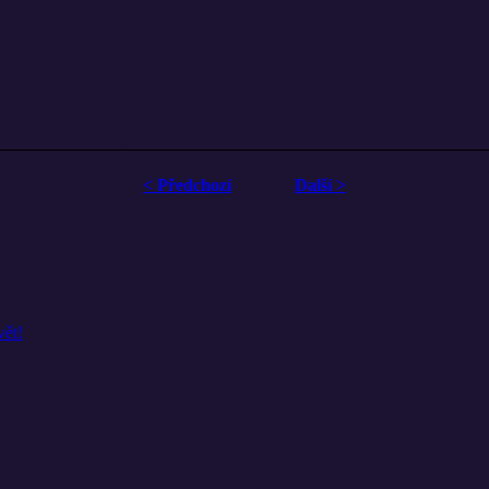
< Předchozí
Další >
vět!