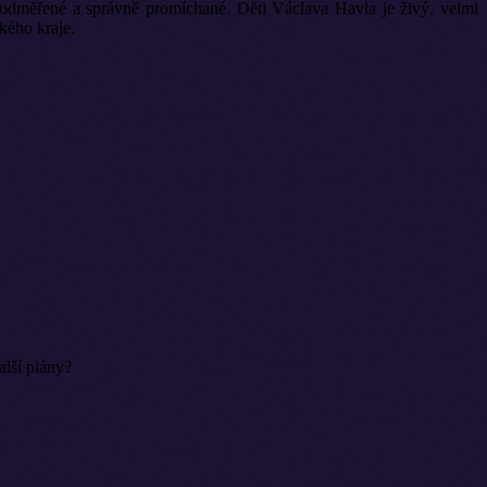
ě odměřené a správně promíchané. Děti Václava Havla je živý, velmi
kého kraje.
lší plány?