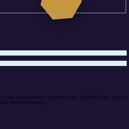
yť prozatím ukotvenou v minulém století. Nejnovější část, nazvaná
ou Jihočeské univerzity.