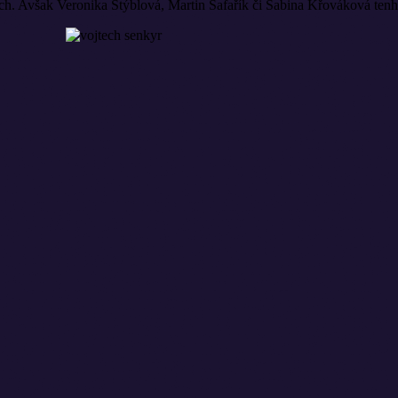
ch. Avšak Veronika Stýblová, Martin Šafařík či Sabina Křováková tenhl