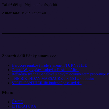
Taktéž děkuji. Přeji mnoho úspěchů.
Autor foto:
Jakub Zatloukal
Zobrazit další články autora >>>
Hardcore punková naděje jménem TURNSTILE
Gerard Way vydává sólovku Hesitant Alien
Režisérka Ivanna Benešová s novým dokumentem procestuje s
THE BIRTHDAY MASSACRE a králíci z klobouku
STEEL PANTHER šíří hudební poselství dál
Menu
ÚVOD
LITERATURA