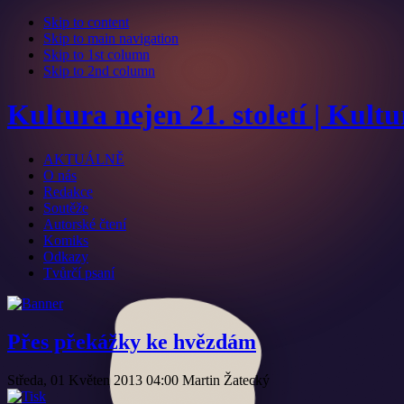
Skip to content
Skip to main navigation
Skip to 1st column
Skip to 2nd column
Kultura nejen 21. století | Kult
AKTUÁLNĚ
O nás
Redakce
Soutěže
Autorské čtení
Komiks
Odkazy
Tvůrčí psaní
Přes překážky ke hvězdám
Středa, 01 Květen 2013 04:00
Martin Žatecký