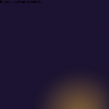
e rozdíl úspěšně zmenšují.