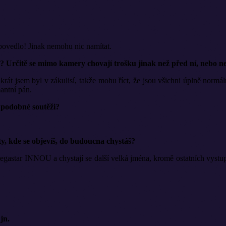
e povedlo! Jinak nemohu nic namítat.
dé? Určitě se mimo kamery chovají trošku jinak než před ní, nebo n
krát jsem byl v zákulisí, takže mohu říct, že jsou všichni úplně normá
antní pán.
 podobné soutěži?
y, kde se objevíš, do budoucna chystáš?
astar INNOU a chystají se další velká jména, kromě ostatních vystu
jn.