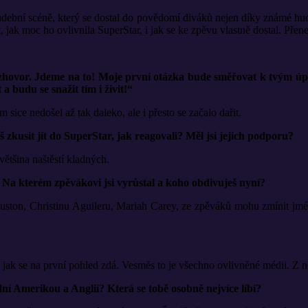
dební scéně, který se dostal do povědomí diváků nejen díky známé hu
 jak moc ho ovlivnila SuperStar, i jak se ke zpěvu vlastně dostal. Přen
 rozhovor. Jdeme na to! Moje první otázka bude směřovat k tvým ú
 budu se snažit tím i živit!“
 sice nedošel až tak daleko, ale i přesto se začalo dařit.
kusit jít do SuperStar, jak reagovali? Měl jsi jejich podporu?
ětšina naštěstí kladných.
? Na kterém zpěvákovi jsi vyrůstal a koho obdivuješ nyní?
ston, Christinu Aguileru, Mariah Carey, ze zpěváků mohu zmínit jmé
, jak se na první pohled zdá. Vesměs to je všechno ovlivněné médii. Z 
ní Amerikou a Anglií? Která se tobě osobně nejvíce líbí?