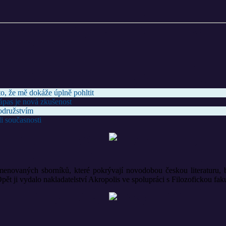
o, že mě dokáže úplně pohltit
zápas je nová zkušenost
odružstvím
i současnosti
enovaných sborníků, které pokrývají novodobou českou literaturu, b
alo nakladatelství Akropolis ve spolupráci s Filozofickou fakult