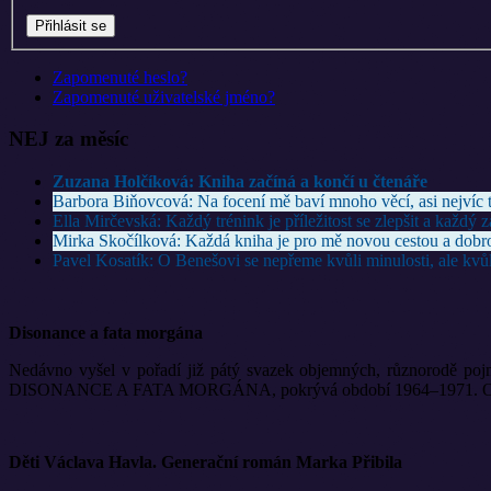
Zapomenuté heslo?
Zapomenuté uživatelské jméno?
NEJ za měsíc
Zuzana Holčíková: Kniha začíná a končí u čtenáře
Barbora Biňovcová: Na focení mě baví mnoho věcí, asi nejvíc t
Ella Mirčevská: Každý trénink je příležitost se zlepšit a každý 
Mirka Skočílková: Každá kniha je pro mě novou cestou a dobr
Pavel Kosatík: O Benešovi se nepřeme kvůli minulosti, ale kvůl
Disonance a fata morgána
Nedávno vyšel v pořadí již pátý svazek objemných, různorodě pojm
DISONANCE A FATA MORGÁNA, pokrývá období 1964–1971. Opět ji vyd
Děti Václava Havla. Generační román Marka Přibila