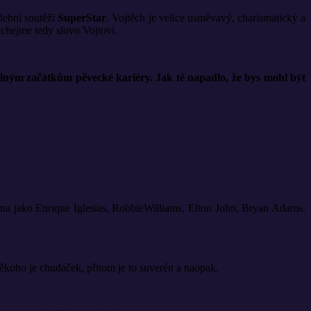
dební soutěži
SuperStar
. Vojtěch je velice usměvavý, charismatický a
echejme tedy slovo Vojtovi.
plným začátkům pěvecké kariéry. Jak tě napadlo, že bys mohl být
na jako Enrique Iglesias, RobbieWilliams, Elton John, Bryan Adams.
někoho je chudáček, přitom je to suverén a naopak.