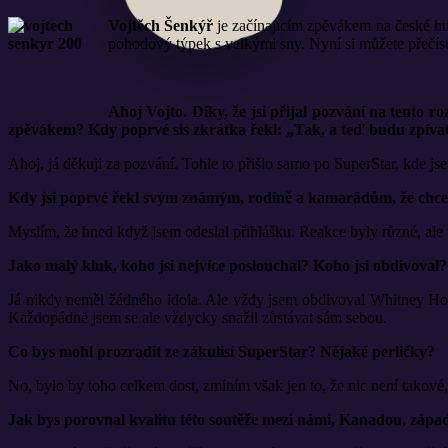
Vojtěch Šenkýř
je začínajícím zpěvákem na české hu
pohodový týpek s velkými sny. Nyní si můžete přečíst,
Ahoj Vojto. Díky, že jsi přijal pozvání na tento
zpěvákem? Kdy poprvé sis zkrátka řekl: „Tak, a teď budu zpívat a
Ahoj, já děkuji za pozvání. Tohle to přišlo samo po SuperStar, kde jsem
Kdy jsi poprvé řekl svým známým, rodině a kamarádům, že chceš z
Myslím, že hned když jsem odeslal přihlášku. Reakce byly různé, ale v
Jako malý kluk, koho jsi nejvíce poslouchal? Koho jsi obdivoval
Já nikdy neměl žádného idola. Ale vždy jsem obdivoval Whitney Hou
Každopádně jsem se ale vždycky snažil zůstávat sám sebou.
Co bys mohl prozradit ze zákulisí SuperStar? Nějaké perličky?
No, bylo by toho celkem dost, zmíním však jen to, že nic není takové
Jak bys porovnal kvalitu této soutěže mezi námi, Kanadou, západ