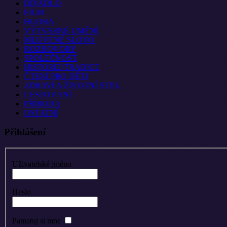
DIVADLO
FILM
HUDBA
VÝTVARNÉ UMĚNÍ
MLUVENÉ SLOVO
ROZHOVORY
SPOLEČNOST
HISTORIE/TRADICE
ČTENÍ PRO DĚTI
ZDRAVÍ A ŽIVOTNÍ STYL
CESTOVÁNÍ
PŘÍRODA
OSTATNÍ
Přihlášení
Uživatelské jméno
Heslo
Pamatuj si mne