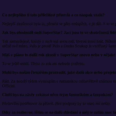
Co nejlepšího ti tato příležitost přinesla a co naopak vzala?
Nejlepší zkušenost byla ta, přenést se přes neúspěch, a jít dál. A to s
Jak bys ohodnotil sudí SuperStar? Jací jsou to ve skutečnosti li
Tak samozřejmě, každý z nich má svou roli, kterou musí hrát. Několi
určitě své místo, Palo je prostě Palo a Ondra Soukup je vzdělaný šarm
Máš v plánu to další rok zkusit v SuperStar znovu nebo v nějaké
To se ještě uvidí. Třeba za rok ani nebude potřeba.
Mohl bys našim čtenářům prozradit, jaké další akce nebo projekt
Rád. Za necelý týden vystoupím s rumunskou celosvětově známou meg
Official.
Chtěl bys na závěr vzkázat něco tvým fanouškům a fanynkám?
Především poděkovat za přízeň. Bez podpory by to snad ani nešlo.
Díky za rozhovor, těším se na další shledání a měj se zatím moc fa