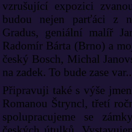
vzrušující expozici zvano
budou nejen parťáci z 
Gradus, geniální malíř Ja
Radomír Bárta (Brno) a moj
český Bosch, Michal Janovs
na zadek. To bude zase var..
Připravuji také s výše jm
Romanou Štryncl, třetí r
spolupracujeme se zámk
českých útulků. Vystavuj