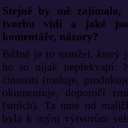
Stejně by mě zajímalo,
tvorbu vidí a jaké js
komentáře, názory?
Běžně je to manžel, který 
ho to nijak nepřekvapí. 
činnosti (maluje, produkuj
okomentuje, doporučí zm
(smích). Ta mne od malič
byla k mým výtvorům velm