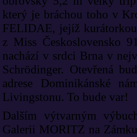
obrovský 5,2 m velký t
který je bráchou toho v Kr
FELIDAE, jejíž kurátorkou
z Miss Československo 91
nachází v srdci Brna v nej
Schrödinger. Otevřená bu
adrese Dominikánské nám
Livingstonu. To bude var!
Dalším výtvarným výbuc
Galerii MORITZ na Zámku B