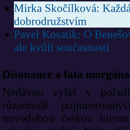
Mirka Skočílková: Každá
dobrodružstvím
Pavel Kosatík: O Benešov
ale kvůli současnosti
Disonance a fata morgána
Nedávno vyšel v pořadí
různorodě pojmenovanýc
novodobou českou literat