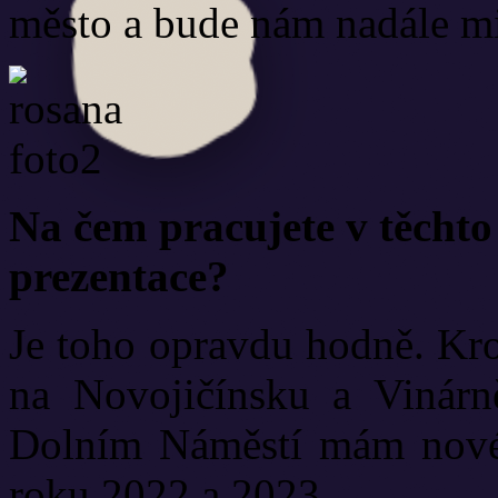
město a bude nám nadále mi
Na čem pracujete v těchto 
prezentace?
Je toho opravdu hodně. Kro
na Novojičínsku a Vinár
Dolním Náměstí mám nové p
roku 2022 a 2023.