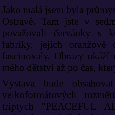
Jako malá jsem byla průmys
Ostravě. Tam jste v sedm
považovali červánky s 
fabriky, jejich oranžov
fascinovaly. Obrazy ukáží
mého dětství až po čas, kter
Výstava bude obsahovat
velkoformátových rozmě
triptych "PEACEFUL A