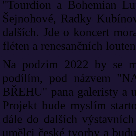
"Tourdion a Bohemian Lut
Šejnohové, Radky Kubínov
dalších. Jde o koncert mor
fléten a renesančních louten
Na podzim 2022 by se měl
podílím, pod názvem 
BŘEHU" pana galeristy a u
Projekt bude myslím starto
dále do dalších výstavních
umělci české tvorby a budu