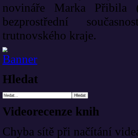
novináře Marka Přibila 
bezprostřední současn
trutnovského kraje.
Hledat
Videorecenze knih
Chyba sítě při načítání vide