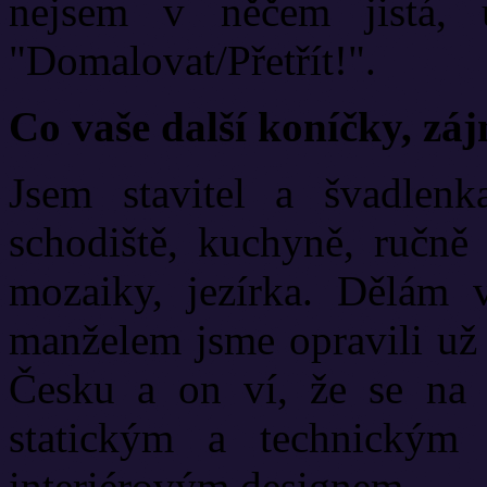
nejsem v něčem jistá,
"Domalovat/Přetřít!".
Co vaše další koníčky, zá
Jsem stavitel a švadlenk
schodiště, kuchyně, ručně
mozaiky, jezírka. Dělám v
manželem jsme opravili už 
Česku a on ví, že se na
statickým a technickým
interiérovým designem.