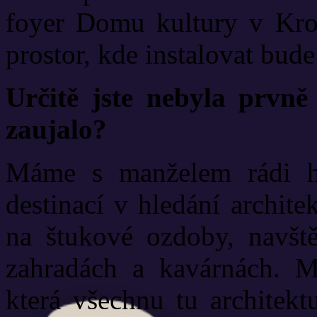
foyer Domu kultury v Krom
prostor, kde instalovat bude
Určitě jste nebyla prvně
zaujalo?
Máme s manželem rádi his
destinací v hledání archit
na štukové ozdoby, navšt
zahradách a kavárnách. M
která všechnu tu architekt