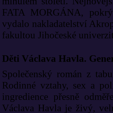
minulém století. Nejnově
FATA MORGÁNA, pokrývá
vydalo nakladatelství Akrop
fakultou Jihočeské univerzit
Děti Václava Havla. Gene
Společenský román z tabui
Rodinné vztahy, sex a poli
ingredience přesně odměř
Václava Havla je živý, vel