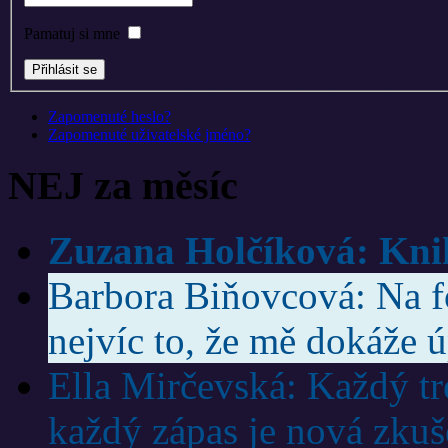
Pamatuj si mne
Zapomenuté heslo?
Zapomenuté uživatelské jméno?
NEJ za měsíc
Zuzana Holčíková: Knih
Barbora Biňovcová: Na f
nejvíc to, že mě dokáže ú
Ella Mirčevská: Každý trén
každý zápas je nová zkuš