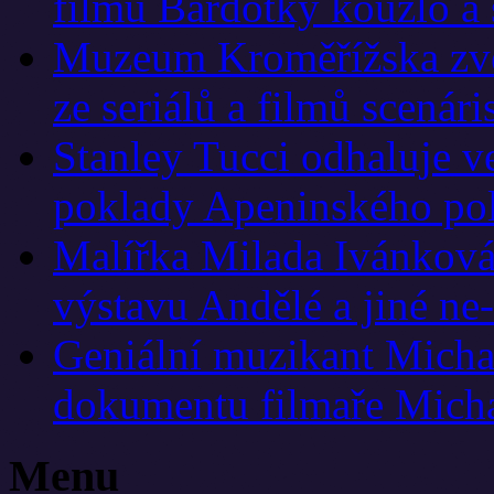
filmu Bardotky kouzlo a 
Muzeum Kroměřížska zve 
ze seriálů a filmů scená
Stanley Tucci odhaluje v
poklady Apeninského po
Malířka Milada Ivánková
výstavu Andělé a jiné ne
Geniální muzikant Micha
dokumentu filmaře Mich
Menu