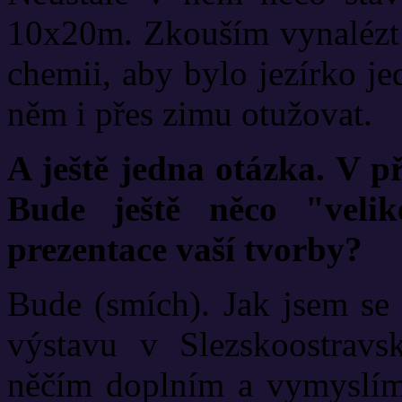
10x20m. Zkouším vynalézt f
chemii, aby bylo jezírko j
něm i přes zimu otužovat.
A ještě jedna otázka. V př
Bude ještě něco "veli
prezentace vaší tvorby?
Bude (smích). Jak jsem se 
výstavu v Slezskoostravs
něčím doplním a vymyslím 