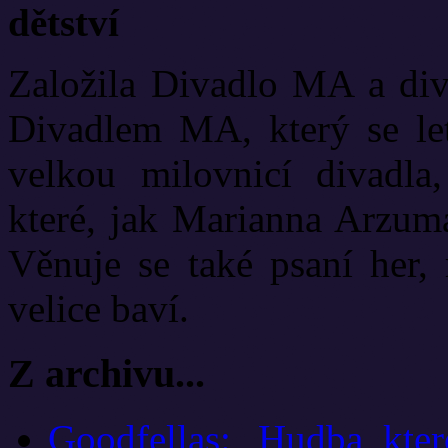
dětství
Založila Divadlo MA a diva
Divadlem MA, který se let
velkou milovnicí divadla
které, jak Marianna Arzuma
Věnuje se také psaní her, 
velice baví.
Z archivu...
Goodfellas: „Hudba, kter