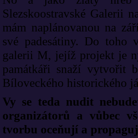
Slezskoostravské Galerii n
mám naplánovanou na září 
své padesátiny. Do toho v
galerii M, jejíž projekt je 
památkáři snaží vytvořit
Bíloveckého historického já
Vy se teda nudit nebudet
organizátorů a vůbec vše
tvorbu oceňují a propaguj