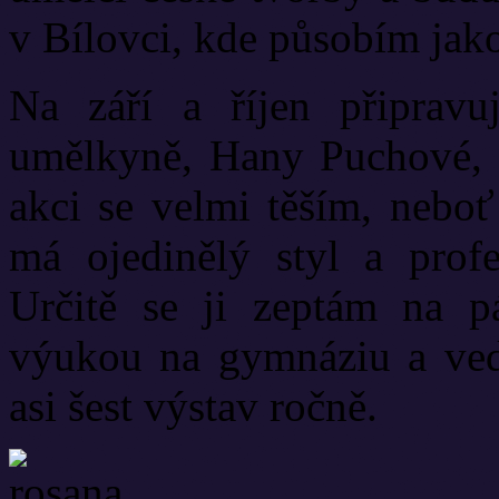
v Bílovci, kde působím jak
Na září a říjen připravu
umělkyně, Hany Puchové, 
akci se velmi těším, nebo
má ojedinělý styl a profe
Určitě se ji zeptám na 
výukou na gymnáziu a ve
asi šest výstav ročně.