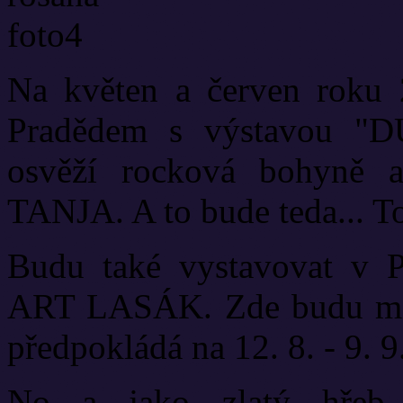
Na květen a červen roku
Pradědem s výstavou "
osvěží rocková bohyně a
TANJA. A to bude teda... To
Budu také vystavovat v P
ART LASÁK. Zde budu mít 
předpokládá na 12. 8. - 9. 9
No a jako zlatý hřeb