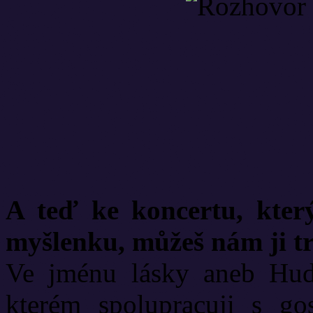
A teď ke koncertu, kter
myšlenku, můžeš nám ji tr
Ve jménu lásky aneb Hudbo
kterém spolupracuji s go