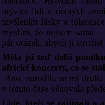
tolerance. Hlavním cílem
nejvíce lidí v různých zem
myšlenku lásky a tolerance
myslím, že nejsem sama – 
pár otázek, abych ji stručně
Měla jsi teď delší pomlku
africké koncerty, co se sta
Ano, narodila se mi druhá 
v tomto čase věnovala před
Lidé, kteří se zajímají o