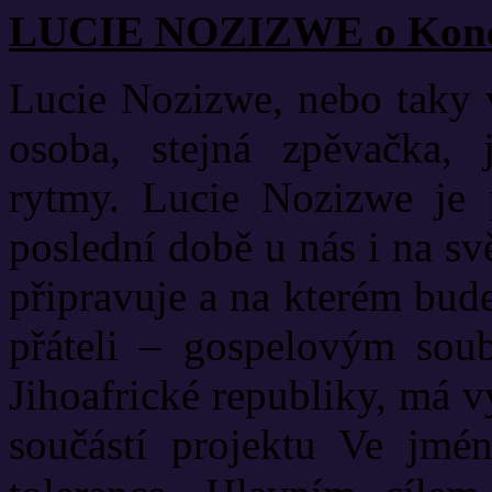
LUCIE NOZIZWE o Konc
Lucie Nozizwe, nebo taky v
osoba, stejná zpěvačka, j
rytmy. Lucie Nozizwe je 
poslední době u nás i na sv
připravuje a na kterém bud
přáteli – gospelovým sou
Jihoafrické republiky, má 
součástí projektu Ve jmé