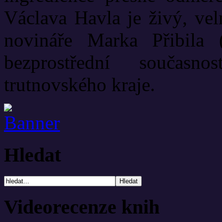
Václava Havla je živý, vel
novináře Marka Přibila 
bezprostřední současn
trutnovského kraje.
Hledat
Videorecenze knih