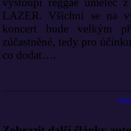
vystoupí reggae uměle
LAZER. Všichni se na vys
koncert bude velkým p
zúčastněné, tedy pro účink
co dodat….
< Před
Zobrazit další články aut