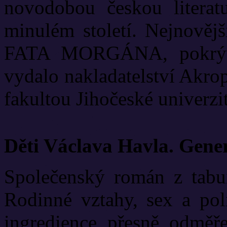
novodobou českou literat
minulém století. Nejnově
FATA MORGÁNA, pokrývá
vydalo nakladatelství Akrop
fakultou Jihočeské univerzit
Děti Václava Havla. Gene
Společenský román z tabui
Rodinné vztahy, sex a poli
ingredience přesně odměř