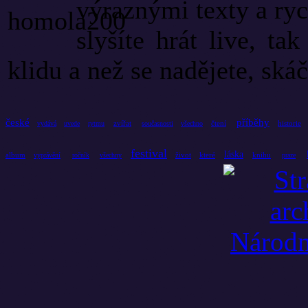
výraznými texty a ry
slyšíte hrát live, t
klidu a než se nadějete, skáč
české
příběhy
zvířat
čtení
historie
vydává
uvede
rytmu
současnosti
všechno
festival
láska
album
život
které
knihu
vyprávění
ročník
všechny
praze