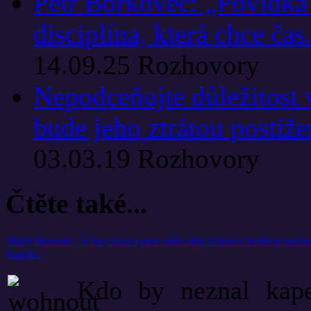
Petr Borkovec: „Povídka 
disciplína, která chce čas
14.09.25
Rozhovory
Nepodceňujte důležitost 
bude jeho ztrátou postiže
03.03.19
Rozhovory
Čtěte také...
Matěj Homola: „S fanynkami jsme měli vždy krásné a kolikrát nadstand
kapela.“
Kdo by neznal ka