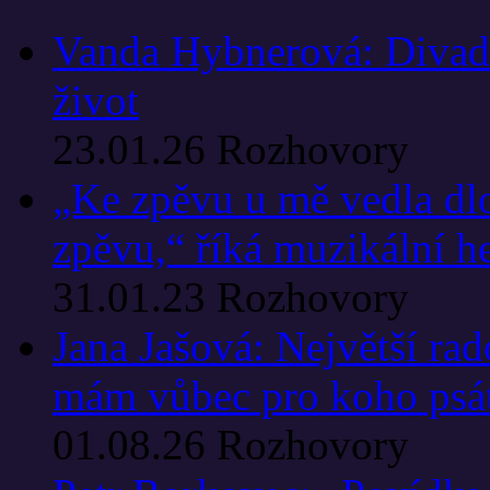
Vanda Hybnerová: Divadl
život
23.01.26
Rozhovory
„Ke zpěvu u mě vedla dlo
zpěvu,“ říká muzikální h
31.01.23
Rozhovory
Jana Jašová: Největší rado
mám vůbec pro koho psá
01.08.26
Rozhovory