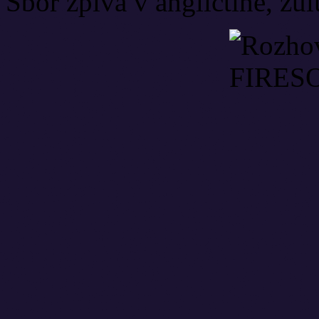
Sbor zpívá v angličtině, zul