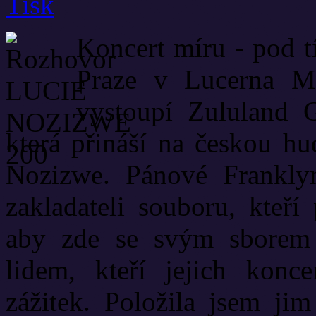
Koncert míru - pod t
Praze v Lucerna Mu
vystoupí Zululand 
která přináší na českou hu
Nozizwe. Pánové Frankly
zakladateli souboru, kteří 
aby zde se svým sborem k
lidem, kteří jejich konce
zážitek. Položila jsem jim