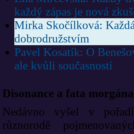
každý zápas je nová zkuš
Mirka Skočílková: Každá
dobrodružstvím
Pavel Kosatík: O Benešov
ale kvůli současnosti
Disonance a fata morgána
Nedávno vyšel v pořadí
různorodě pojmenovanýc