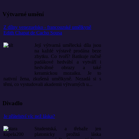
Výtvarné umění
Z dílny venezuelsko - francouzské umělkyně
Edith Chapat de Cacho Sousa
Její výtvarná umělecká díla jsou
na každé výstavě prodána beze
zbytku. Co tvoří? Batikuje ručně
padákové hedvábí a vytváří i
hedvábné obrazy a také
keramickou mozaiku. Je to
nativní žena, zkušená umělkyně. Nezadá si s
těmi, co vystudovali akademii výtvarných u...
Divadlo
Je přátelství víc než láska?
Studentská, a třebaže jen
platonicky prožitá láska