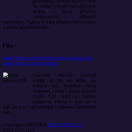
poznamená člověka na celý život.
Ve většině případů zanechají tyto
leckdy i první příznaky
zamilovanosti příjemné
vzpomínky. Najdou se však případy, které vyjdou
z tohoto neopětovaného...
Film
Italský krimi seriál Vyšetřuje Imma Tataranni má
napětí, humor i skvělý dabing
Nesleduji všechny televizní
seriály, to by asi nešlo, ale
italskou sérii Vyšetřuje Imma
Tataranni, kterou v těchto týdnech
vysílá ČT1, jsem si zkrátka
zamiloval. Přitom to není jen o
tom, že se to celé odehrává v úžasném starobylém
měs...
Copyright ©2007-2026
KULTURA21.CZ
ISSN 1803-1161