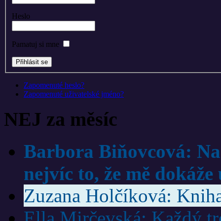
Heslo
Pamatuj si mne
Zapomenuté heslo?
Zapomenuté uživatelské jméno?
NEJ za měsíc
Barbora Biňovcová: Na 
nejvíc to, že mě dokáže 
Zuzana Holčíková: Kniha 
Ella Mirčevská: Každý trén