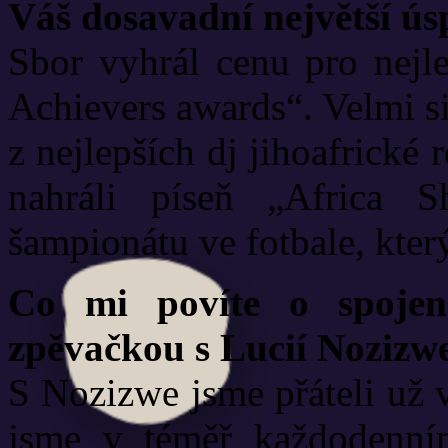
Váš dosavadní největší ús
Sbor vyhrál cenu pro nejl
Achievers awards“. Velmi s
z nejlepších dj jihoafrické
nahráli píseň „Africa Sh
šampionátu ve fotbale, kter
Co mi povíte o spojen
zpěvačkou s Lucií Nozizw
S Nozizwe jsme přáteli už v
jsme v téměř každodenním