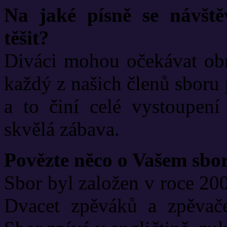
Na jaké písně se návšt
těšit?
Diváci mohou očekávat obr
každý z našich členů sboru
a to činí celé vystoupen
skvělá zábava.
Povězte něco o Vašem sbo
Sbor byl založen v roce 20
Dvacet zpěváků a zpěvače