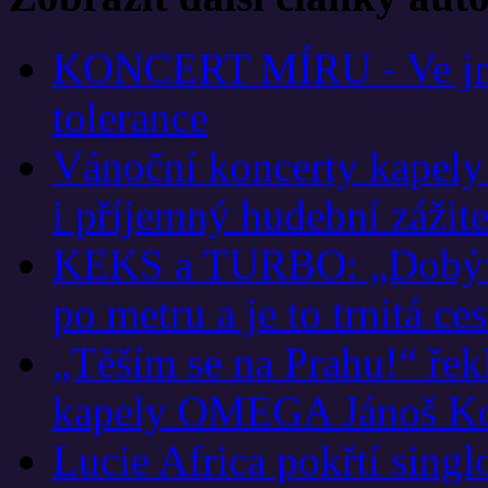
KONCERT MÍRU - Ve jmé
tolerance
Vánoční koncerty kapel
i příjemný hudební zážite
KEKS a TURBO: „Dobývá
po metru a je to trnitá ces
„Těším se na Prahu!“ řek
kapely OMEGA Jánoš K
Lucie Africa pokřtí sing