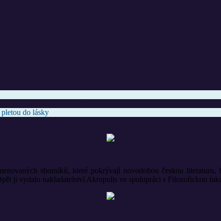
 pletou do lásky
enovaných sborníků, které pokrývají novodobou českou literaturu, b
alo nakladatelství Akropolis ve spolupráci s Filozofickou fakult