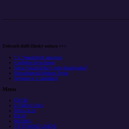
Zobrazit další články autora >>>
7 x 7 poetických zastavení
CoolMom in da house
Sekta: Mrazivá fikce, nebo krutá realita?
Nepochopená křehkost života
Sejdeme se v zahradách
Menu
ÚVOD
LITERATURA
DIVADLO
FILM
HUDBA
VÝTVARNÉ UMĚNÍ