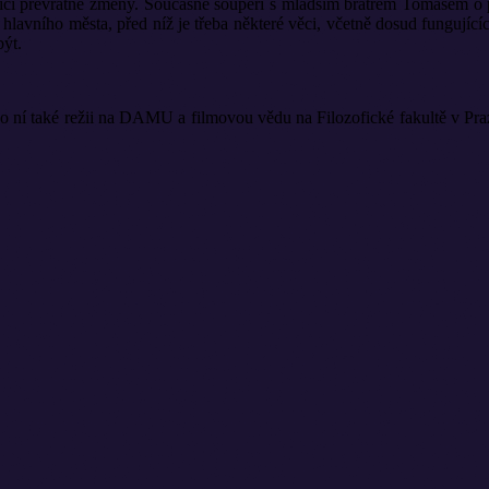
ící převratné změny. Současně soupeří s mladším bratrem Tomášem o př
lavního města, před níž je třeba některé věci, včetně dosud fungujících
být.
po ní také režii na DAMU a filmovou vědu na Filozofické fakultě v Praz