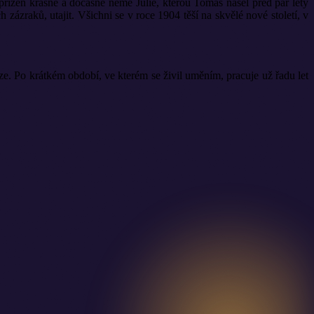
ízeň krásné a dočasně němé Julie, kterou Tomáš našel před pár lety
 zázraků, utajit. Všichni se v roce 1904 těší na skvělé nové století, v
e. Po krátkém období, ve kterém se živil uměním, pracuje už řadu let