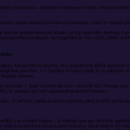
lským potenciálem a zajímavými myšlenkami nechá strhnout nenáročnými
ihovnám a dokola omílaným vztahovým dramatům, a mezi ty výjimky patř
r dokázal propojit historická témata s prvky magického realismu, a 
 pojímání světa s moderním. Styl vyprávění je velice čtivý, příběh rych
pitelný
ogicky, formou fiktivní kroniky, ale v jednotlivých dílčích motivech se 
stalgickou atmosféru, a v čtenáři to vyvolává pocit, že se pohybuje v
m knižním debutem.
é minulosti. V české literatuře jde totiž o ojedinělé dílo. Narazila js
řím, že spousta z nás ještě upřednostňuje kvalitní literaturu.
 Literu. Za mě jsou Letnice parádním románem, který si určitě přečtu zn
děly a se sochami svatých – to všechno jsou pro obyvatele zapadlého 
doba velkých technických zázraků, které nahradí ty jejich tradiční. Do