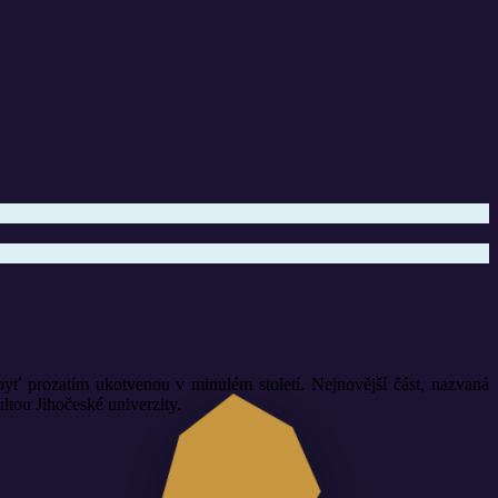
yť prozatím ukotvenou v minulém století. Nejnovější část, nazvaná
ou Jihočeské univerzity.