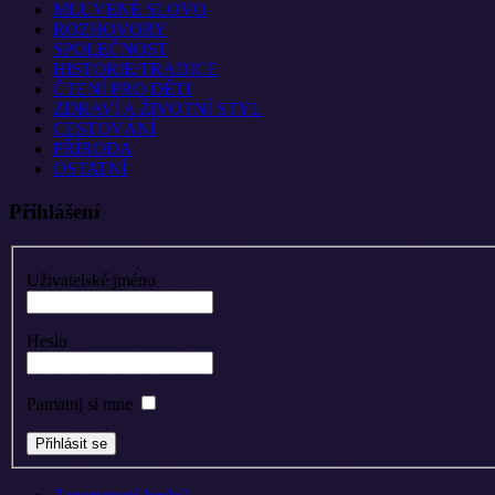
MLUVENÉ SLOVO
ROZHOVORY
SPOLEČNOST
HISTORIE/TRADICE
ČTENÍ PRO DĚTI
ZDRAVÍ A ŽIVOTNÍ STYL
CESTOVÁNÍ
PŘÍRODA
OSTATNÍ
Přihlášení
Uživatelské jméno
Heslo
Pamatuj si mne