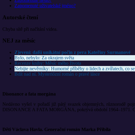
Zapomenuté heslo?
Zapomenuté uživatelské jméno?
Autorské čtení
Chyba sítě při načítání videa.
NEJ za měsíc
Zjevení: další unikátní počin z pera Kateřiny Surmanové
Bylo, nebylo: Za okrajem světa
Recenze knihy: Měsíc mého života
Nebijte nevěrníky: Humorné příběhy o lidech a zvířatech, co se
Bdít nad ní. Mysteriózní román o pravé lásce
Disonance a fata morgána
Nedávno vyšel v pořadí již pátý svazek objemných, různorodě pojm
DISONANCE A FATA MORGÁNA, pokrývá období 1964–1971. Opět ji vyd
Děti Václava Havla. Generační román Marka Přibila