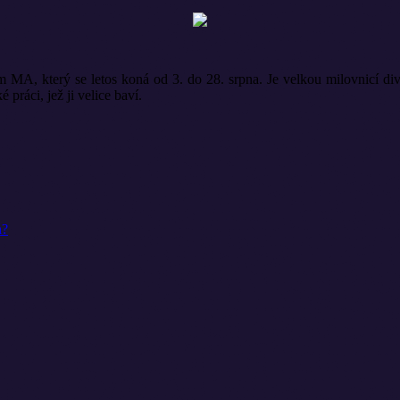
m MA, který se letos koná od 3. do 28. srpna. Je velkou milovnicí di
 práci, jež ji velice baví.
a?