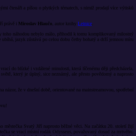
 čtenáři a píšou o plytkých tématech, s nimiž prodají více výtisků
í právě i
Miroslav Hlaučo
, autor knihy
Letnice
.
aby toho náhodou nebylo málo, přihodil k tomu komplikovaný milostný
le ubíhá, jazyk zůstává po celou dobu četby bohatý a drží jemnou míru
vrací do blízké i vzdálené minulosti, která líčenému ději předcházela,
e světě, který je úplný, sice neznámý, ale přesto povědomý a naprosto
em na názor, že v dnešní době, orientované na mainstreamovou, spotřební
ovu!
městečka Svatý Jiří naprosto běžné věci. Na začátku 20. století žijí
 městečka se vrací místní rodák Odysseus, považovaný dosud za mrtvého.