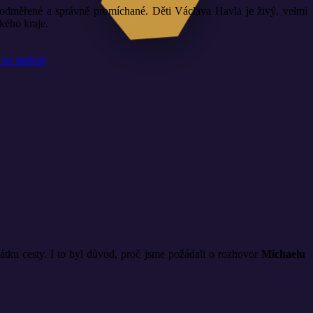
ě odměřené a správně promíchané. Děti Václava Havla je živý, velmi
kého kraje.
čátku cesty. I to byl důvod, proč jsme požádali o rozhovor
Michaelu