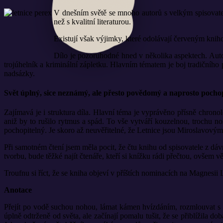
V dnešním světě se mnoho autorů s velkým spisovate
než s kvalitní literaturou.
Existují však výjimky, které odolávají červeným kn
Dílo je pozoruhodné hned v několika aspektech. Auto
trojúhelník a kriminální zápletku. Hlavním tématem je boj tradičního
nadsázky.
Svět úplný, sice neznámý, ale přesto povědomý a naprosto pocho
Zajímavá je i struktura díla. Hlavní téma je vyprávěno přísně chronol
aniž by to rušilo rytmus a spád. To vše vytváří kouzelnou, trochu no
pochopitelný. Je skoro až neuvěřitelné, že Letnice jsou Miroslavový
Při samotném čtení jsem měla pocit, že čtu knihu od spisovatele z dávn
tvorbu, bude těžké najít čtenáře, kteří si knížku rádi přečtou, ovšem vě
Troufnu si říct, že se kniha objeví v příštích nominacích na Magnesii
Anotace
Přejít po vodě suchou nohou, lámat kámen hvízdáním, rozmlouvat s an
úplně odtrženě od světa, ale začínají pomalu tušit, že se přiblížila 