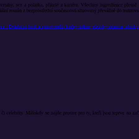
vztahy, sex a politika, přátelé a kariéra. Všechny ingredience přesn
ciální román z bezprostřední současnosti situovaný převážně do trutnovs
i celebrity. Málokdy se najde prostor pro ty, kteří jsou teprve na za