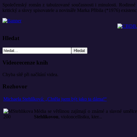
Společenský román z tabuizované současnosti i minulosti. Rodinné 
kritický a slovy spisovatele a novináře Marka Přibila (*1976) existen
Hledat
Videorecenze knih
Chyba sítě při načítání videa.
Rozhovor
Michaela Stehlíková: „Chtěla jsem být jako ta dáma!“
Média se většinou zajímají o známé a slavné umělce č
Stehlíkovou
, violoncellistku, kter...