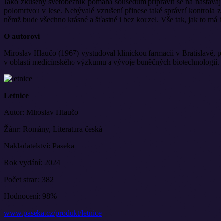
Jako zkušený světoběžník pomáhá sousedům připravit se na nastávaj
polomrtvou v lese. Nebývalé vzrušení přinese také správní kontrola z h
němž bude všechno krásné a šťastné i bez kouzel. Vše tak, jak to má 
O autorovi
Miroslav Hlaučo (1967) vystudoval klinickou farmacii v Bratislavě, 
v oblasti medicínského výzkumu a vývoje buněčných biotechnologií.
Letnice
Autor: Miroslav Hlaučo
Žánr: Romány, Literatura česká
Nakladatelství: Paseka
Rok vydání: 2024
Počet stran: 382
Hodnocení: 98%
www.paseka.cz/produkt/letnice