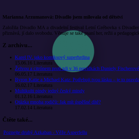
Marianna Arzumanová: Divadlo jsem milovala od dětství
Založila Divadlo MA a divadelní festival Letní Grébovka s Divadle
přiznává, jí dalo svobodu. Věnuje se také psaní her, režii a pedagogické
Z archivu...
Karel IV. jako komiksový superhrdina
15.06.16
Literatura
Želvou a citrónem proti zdi v 36 povídkách Daniely Fischerové
06.05.17
Literatura
Byron Katie a Michael Katz: Potřebuji tvou lásku – je to pravd
16.02.17
Literatura
Multikulti pindy jedný český mindy
01.12.16
Literatura
Otázka mnoha rodičů: Jak mít úspěšné dítě?
17.02.14
Literatura
Čtěte také...
Poznejte druhý Azkaban - Věže Asperfellu