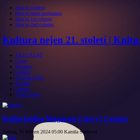
Skip to content
Skip to main navigation
Skip to 1st column
Skip to 2nd column
Kultura nejen 21. století | Kult
AKTUÁLNĚ
O nás
Redakce
Soutěže
Autorské čtení
Komiks
Odkazy
Tvůrčí psaní
Kniha hodna Magnesie Litery? Letnice
Sobota, 16 Březen 2024 05:00
Kamila Steinová