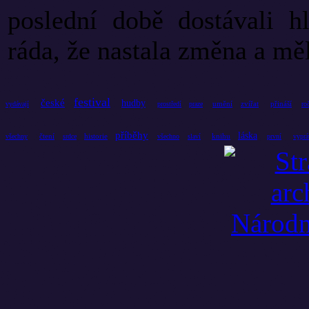
poslední době dostávali h
ráda, že nastala změna a mě
festival
české
hudby
umění
zvířat
přináší
vydávají
prostředí
praze
ro
příběhy
láska
čtení
historie
knihu
všechny
srdce
všechno
slaví
první
vyprá