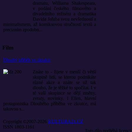
dramatu, Williama Shakespeara,
v podání českého filmového a
divadelního režiséra a dramatika
Davida Jařaba svou nevšedností a
minimalismem, až komiksovou stručností textů a
precizním zpodobn...
Film
Dlouhý příběh ve zkratce
Znáte to - žijete v menší či větší
skupině lidí, se kterou podnikáte
různé akce a znáte se už tak
dlouho, že je těžké to spočítat. I v
té vaší skupince se dějí změny,
zvraty, novinky. I Ellen, hlavní
protagonistka Dlouhého příběhu ve zkratce, má
takovou s...
Copyright ©2007-2026
KULTURA21.CZ
ISSN 1803-1161
Toto dílo podléhá licenci