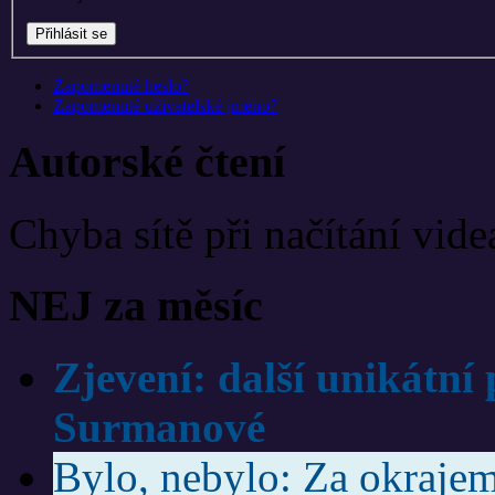
Zapomenuté heslo?
Zapomenuté uživatelské jméno?
Autorské čtení
Chyba sítě při načítání vide
NEJ za měsíc
Zjevení: další unikátní
Surmanové
Bylo, nebylo: Za okrajem