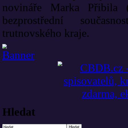
novináře Marka Přibila 
bezprostřední současn
trutnovského kraje.
Hledat