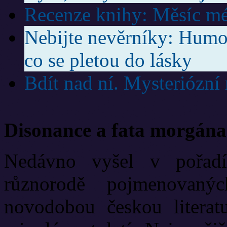
Recenze knihy: Měsíc mé
Nebijte nevěrníky: Humor
co se pletou do lásky
Bdít nad ní. Mysteriózní
Disonance a fata morgána
Nedávno vyšel v pořadí
různorodě pojmenovanýc
novodobou českou literat