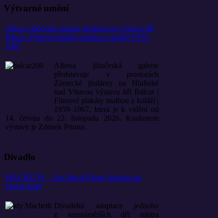
Výtvarné umění
Alšova jihočeská galerie představuje výstavu Jiří
Balcar: Filmové plakáty malbou a koláží 1959–
1967
Alšova jihočeská galerie
představuje v prostorách
Zámecké jízdárny na Hluboké
nad Vltavou výstavu Jiří Balcar |
Filmové plakáty malbou a koláží |
1959–1967, která je k vidění od
14. června do 22. listopadu 2026. Kurátorem
výstavy je Zdenek Primus.
Divadlo
MACBETH – Too Much Blood, klasika tak
trochu jinak
Divadelní adaptace jednoho
z nejznámějších děl mistra