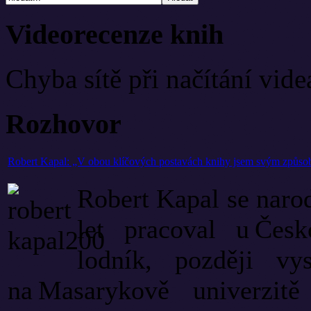
Videorecenze knih
Chyba sítě při načítání vide
Rozhovor
Robert Kapal: „V obou klíčových postavách knihy jsem svým způso
Robert Kapal se narod
let pracoval u Čes
lodník, později vyst
na Masarykově univerzitě