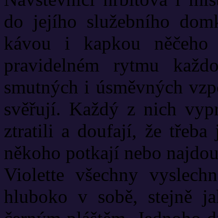
do jejího služebního dom
kávou i kapkou něčeho o
pravidelném rytmu každ
smutných i úsměvných vzpom
svěřují. Každý z nich vypr
ztratili a doufají, že tře
někoho potkají nebo najdou 
Violette všechny vyslechn
hluboko v sobě, stejně ja