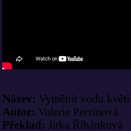
Název:
Vyměnit vodu květ
Autor:
Valerie Perrinová
Překlad:
Jitka Říhánková