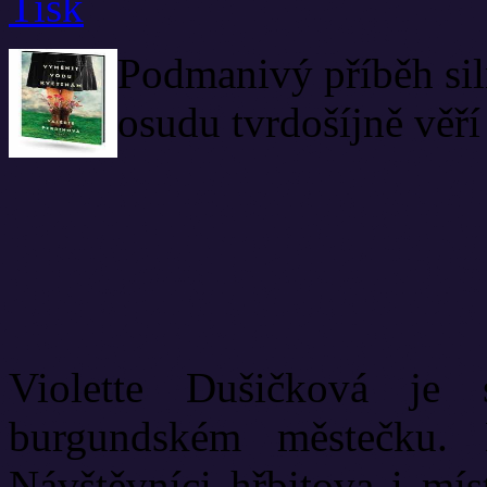
Podmanivý příběh sil
osudu tvrdošíjně věří 
Violette Dušičková je
burgundském městečku. 
Návštěvníci hřbitova i mís