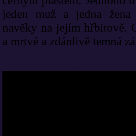
černým pláštěm. Jednoho dn
jeden muž a jedna žena 
navěky na jejím hřbitově. O
a mrtvé a zdánlivě temná zá