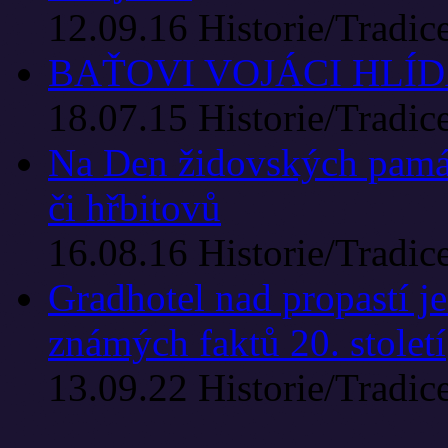
12.09.16
Historie/Tradic
BAŤOVI VOJÁCI HLÍ
18.07.15
Historie/Tradic
Na Den židovských památ
či hřbitovů
16.08.16
Historie/Tradic
Gradhotel nad propastí j
známých faktů 20. století
13.09.22
Historie/Tradic