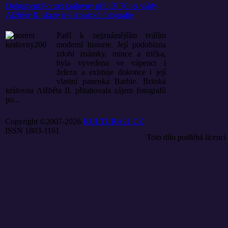
Dokument Portrét královny přiblíží 70 let vlády
Alžběty II. skrze její ikonické fotografie
Patří k nejznámějším tvářím
moderní historie. Její podobizna
zdobí známky, mince a trička,
byla vyvedena ve vápenci i
železu a existuje dokonce i její
vlastní panenka Barbie. Britská
královna Alžběta II. přitahovala zájem fotografů
po...
Copyright ©2007-2026
KULTURA21.CZ
ISSN 1803-1161
Toto dílo podléhá licenci