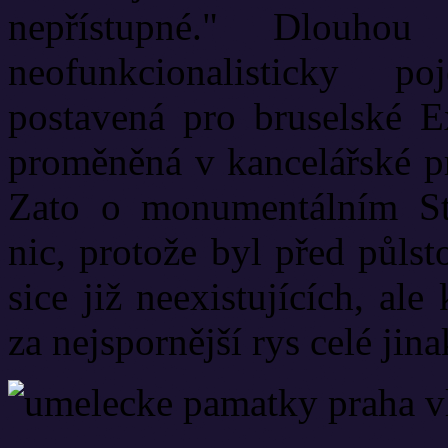
nepřístupné." Dlouho
neofunkcionalisticky p
postavená pro bruselské E
proměněná v kancelářské pr
Zato o monumentálním St
nic, protože byl před půlst
sice již neexistujících, al
za nejspornější rys celé jin