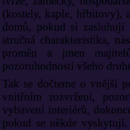
tvrze, zámečky, hospodářs
(kostely, kaple, hřbitovy)
domů, pokud si zasluhují 
stručná charakteristika, n
proměn a jmen majitelů
pozoruhodností všeho druh
Tak se dočteme o vnější po
vnitřním rozvržení, pozor
vybavení interiérů, dokonc
pokud se někde vyskytují.