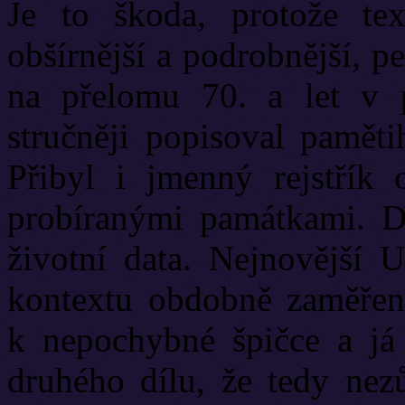
Je to škoda, protože te
obšírnější a podrobnější, p
na přelomu 70. a let v 
stručněji popisoval paměti
Přibyl i jmenný rejstřík o
probíranými památkami. Do
životní data. Nejnovější 
kontextu obdobně zaměřen
k nepochybné špičce a já
druhého dílu, že tedy nezů