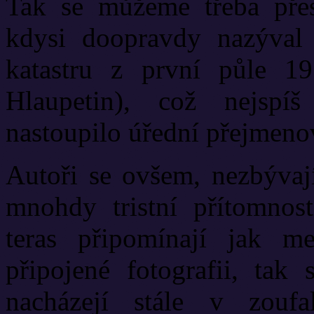
Tak se můžeme třeba přes
kdysi doopravdy nazýval 
katastru z první půle 19
Hlaupetin), což nejspí
nastoupilo úřední přejmeno
Autoři se ovšem, nezbývají
mnohdy tristní přítomnos
teras připomínají jak m
připojené fotografii, tak
nacházejí stále v zouf