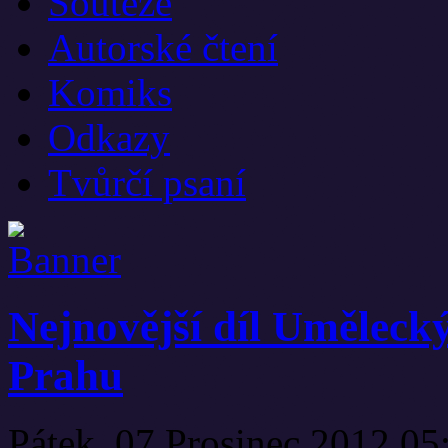
Soutěže
Autorské čtení
Komiks
Odkazy
Tvůrčí psaní
Nejnovější díl Uměleck
Prahu
Pátek, 07 Prosinec 2012 0