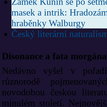
Zámek Kunín se po setmě
masek a intrik: Hradozám
hraběnky Walburgy
Český literární naturalis
Disonance a fata morgána
Nedávno vyšel v pořadí
různorodě pojmenovanýc
novodobou českou literat
minulém století. Nejnově