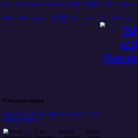
příběhy
kapela
život
muzeum
které
zvířat
vydávají
vydává
vyprávění
uv
příběh
kniha
české
hudby
knihu
současnosti
všechny
rytmu
slaví
Výtvarné umění
Triumf trofejí: Maxim Velčovský představí novou
výstavu v Miláně
Český designér Maxim
Velčovský, proslulý svými