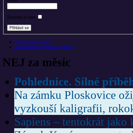
Heslo
Pamatuj si mne
Zapomenuté heslo?
Zapomenuté uživatelské jméno?
NEJ za měsíc
Pohlednice. Silné příbě
Na zámku Ploskovice ožije
vyzkouší kaligrafii, roko
Sapiens – tentokrát jako