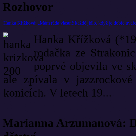
Rozhovor
Hanka Křížková: „Mám ráda vlastně každé jídlo, když je dobře uvař
Hanka Křížková (*195
rodačka ze Strakonic
poprvé objevila ve s
ale zpívala v jazzrockové
konicích. V letech 19...
Marianna Arzumanová: Di