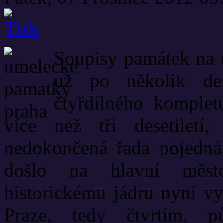
Soupisy památek na 
už po několik des
čtyřdílného komple
více než tři desetiletí
nedokončená řada pojedná
došlo na hlavní měst
historickému jádru nyní vy
Praze, tedy čtvrtím, 