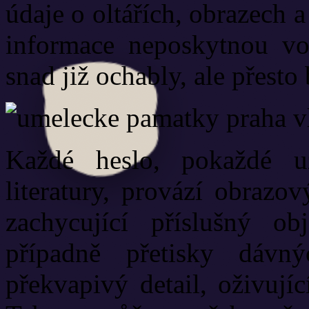
údaje o oltářích, obrazech 
informace neposkytnou vod
snad již ochably, ale přest
Každé heslo, pokaždé 
literatury, provází obrazo
zachycující příslušný ob
případně přetisky dáv
překvapivý detail, oživujíc