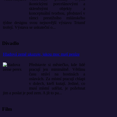
ikonickými porcelánovými a
skleněnými objekty a
konceptuální tvorbou, představí v
rámci prestižního milánského
týdne designu svou nejnovější výstavu Triumf
trofejí. Výstava se uskuteční o...
Divadlo
Hladová země ukazuje, jakou moc mají peníze
Představte si městečko, kde lidé
pracují jen minimálně. Většinu
času stráví na hostinách a
oslavách. Za místní pracují chlapi
v dolech, kteří kutají. Jediné, co
musí místní udělat, je požehnat
jim a poslat je pod zem. A jít to pa...
Film