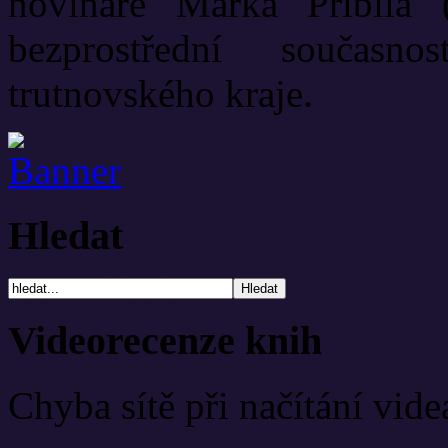
novináře Marka Přibila 
bezprostřední současn
trutnovského kraje.
Hledat
Videorecenze knih
Chyba sítě při načítání vide