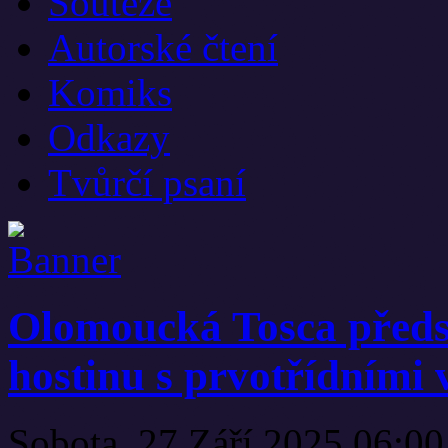
Soutěže
Autorské čtení
Komiks
Odkazy
Tvůrčí psaní
Olomoucká Tosca předs
hostinu s prvotřídními
Sobota, 27 Září 2025 06:0