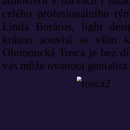
atmosféru v barvách i nála
celého profesionálního t
Linda Boráros, light des
krásno souvisí se vším k
Olomoucká Tosca je bez di
vás může ovanout genialita.