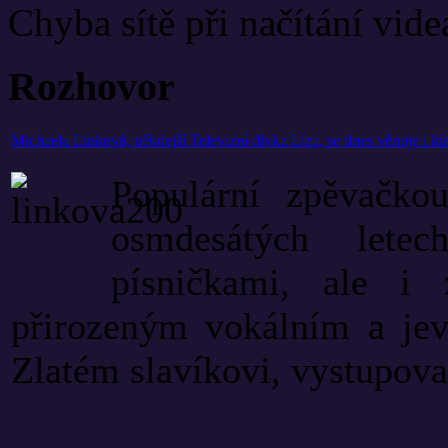
Chyba sítě při načítání vide
Rozhovor
Michaela Linková, někdejší Televizní dívka Líza, se dnes věnuje i kl
Populární zpěvačko
osmdesátých lete
písničkami, ale i 
přirozeným vokálním a jev
Zlatém slavíkovi, vystupovala