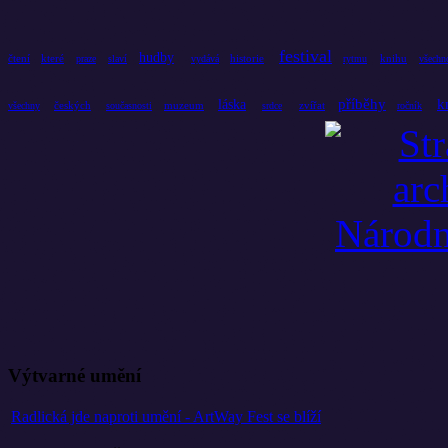
festival
hudby
čtení
které
historie
knihu
praze
slaví
vydává
rytmu
všechn
příběhy
k
láska
českých
muzeum
zvířat
všechny
současnosti
srdce
ročník
Výtvarné umění
Radlická jde naproti umění - ArtWay Fest se blíží