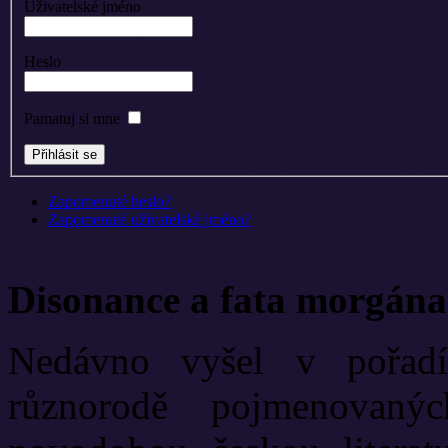
Uživatelské jméno
Heslo
Pamatuj si mne
Zapomenuté heslo?
Zapomenuté uživatelské jméno?
Disonance a fata morgána
Nedávno vyšel v pořadí
různorodě pojmenovanýc