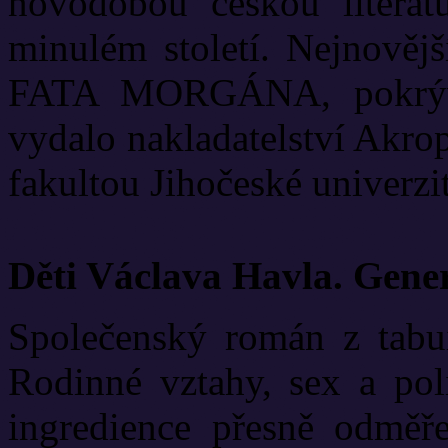
novodobou českou literat
minulém století. Nejnově
FATA MORGÁNA, pokrývá
vydalo nakladatelství Akrop
fakultou Jihočeské univerzit
Děti Václava Havla. Gene
Společenský román z tabui
Rodinné vztahy, sex a poli
ingredience přesně odměř