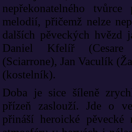
nepřekonatelného tvůrce 
melodií, přičemž nelze ne
dalších pěveckých hvězd 
Daniel Kfelíř (Cesare
(Sciarrone), Jan Vaculík (Ž
(kostelník).
Doba je sice šíleně zrychl
přízeň zaslouží. Jde o v
přináší heroické pěvecké