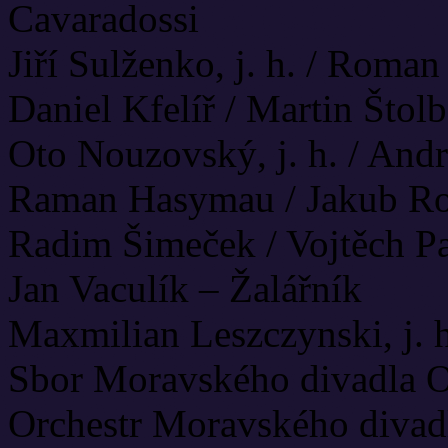
Cavaradossi
Jiří Sulženko, j. h. / Roman
Daniel Kfelíř / Martin Štol
Oto Nouzovský, j. h. / Andr
Raman Hasymau / Jakub Ro
Radim Šimeček / Vojtěch Pa
Jan Vaculík – Žalářník
Maxmilian Leszczynski, j. 
Sbor Moravského divadla 
Orchestr Moravského diva