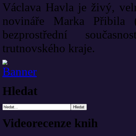
Václava Havla je živý, vel
novináře Marka Přibila 
bezprostřední současn
trutnovského kraje.
Hledat
Videorecenze knih