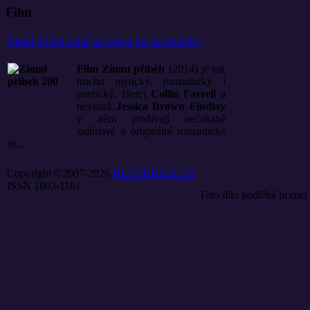
Film
Zimní příběh nemá se zimou nic společného
Film Zimní příběh
(2014) je tak
trochu mýtický, romantický i
poetický. Herci
Collin Farrell
a
nevinná
Jessica Brown Findlay
v něm prožívají nečekaně
zajímavé a originální romantické
sit...
Copyright ©2007-2026
KULTURA21.CZ
ISSN 1803-1161
Toto dílo podléhá licenci