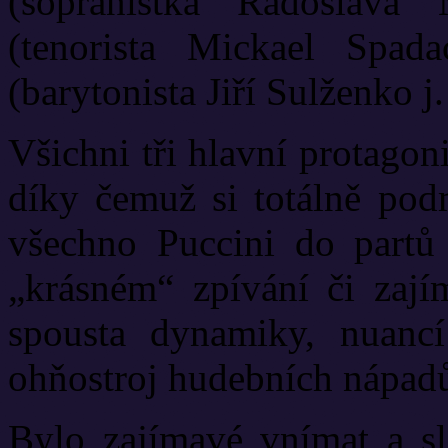
(sopranistka Radoslava 
(tenorista Mickael Spada
(barytonista Jiří Sulženko j.
Všichni tři hlavní protagon
díky čemuž si totálně podm
všechno Puccini do partů
„krásném“ zpívání či zajím
spousta dynamiky, nuancí
ohňostroj hudebních nápad
Bylo zajímavé vnímat a s