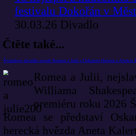
festivalu Dokořán v Měs
30.03.26
Divadlo
Čtěte také...
Švandovo divadlo uvede Romea a Julii s Oskarem Hesem a Anetou 
Romea a Julii, nejsla
Williama Shakespe
premiéru roku 2026 Š
Romea se představí Oskar 
herecká hvězda Aneta Kalert