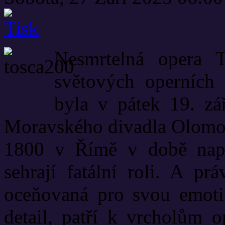
Nesmrtelná opera T
světových operních
byla v pátek 19. zá
Moravského divadla Olomou
1800 v Římě v době napo
sehrají fatální roli. A pr
oceňovaná pro svou emotiv
detail, patří k vrcholům 