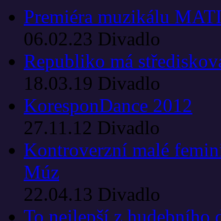
Premiéra muzikálu MAT
06.02.23
Divadlo
Republiko má středisková
18.03.19
Divadlo
KoresponDance 2012
27.11.12
Divadlo
Kontroverzní malé femin
Múz
22.04.13
Divadlo
To nejlepší z hudebního 