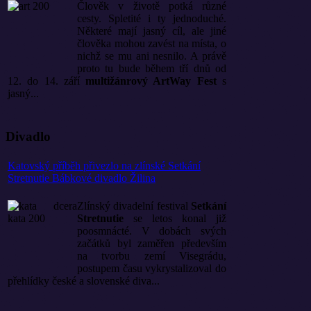
Člověk v životě potká různé
cesty. Spletité i ty jednoduché.
Některé mají jasný cíl, ale jiné
člověka mohou zavést na místa, o
nichž se mu ani nesnilo. A právě
proto tu bude během tří dnů od
12. do 14. září
multižánrový ArtWay Fest
s
jasný...
Divadlo
Katovský příběh přivezlo na zlínské Setkání
Stretnutie Bábkové divadlo Žilina
Zlínský divadelní festival
Setkání
Stretnutie
se letos konal již
poosmnácté. V dobách svých
začátků byl zaměřen především
na tvorbu zemí Visegrádu,
postupem času vykrystalizoval do
přehlídky české a slovenské diva...