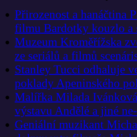
Přirozenost a hanáčtina 
filmu Bardotky kouzlo a 
Muzeum Kroměřížska zve 
ze seriálů a filmů scená
Stanley Tucci odhaluje v
poklady Apeninského po
Malířka Milada Ivánková
výstavu Andělé a jiné ne
Geniální muzikant Micha