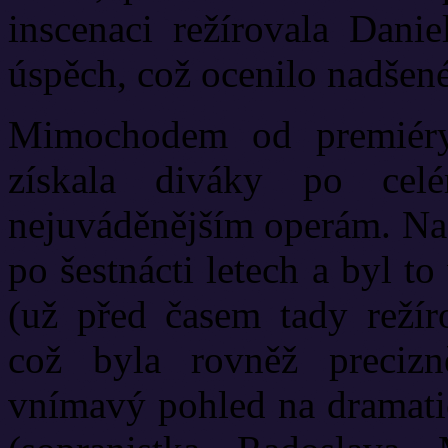
inscenaci režírovala Dani
úspěch, což ocenilo nadšen
Mimochodem od premiér
získala diváky po ce
nejuváděnějším operám. Na 
po šestnácti letech a byl t
(už před časem tady reží
což byla rovněž precizn
vnímavý pohled na dramati