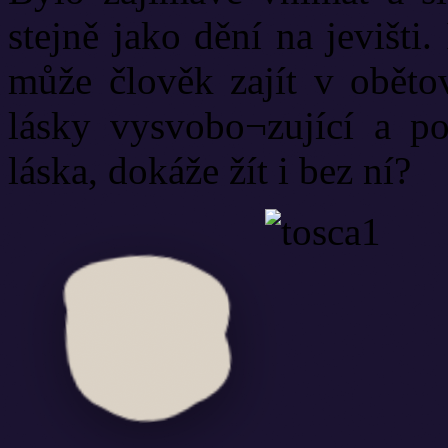
stejně jako dění na jevišti.
může člověk zajít v oběto
lásky vysvobo¬zující a p
láska, dokáže žít i bez ní?