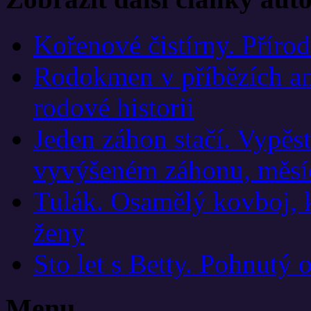
Kořenové čistírny. Přírod
Rodokmen v příbězích an
rodové historii
Jeden záhon stačí. Vypěst
vyvýšeném záhonu, měsí
Tulák. Osamělý kovboj, ků
ženy
Sto let s Betty. Pohnutý 
Menu