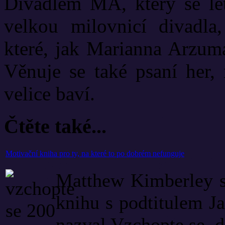
Divadlem MA, který se let
velkou milovnicí divadla
které, jak Marianna Arzuma
Věnuje se také psaní her, 
velice baví.
Čtěte také...
Motivační kniha pro ty, na které to po dobrém nefunguje
Matthew Kimberley se
knihu s podtitulem Ja
nazval Vzchopte se, d