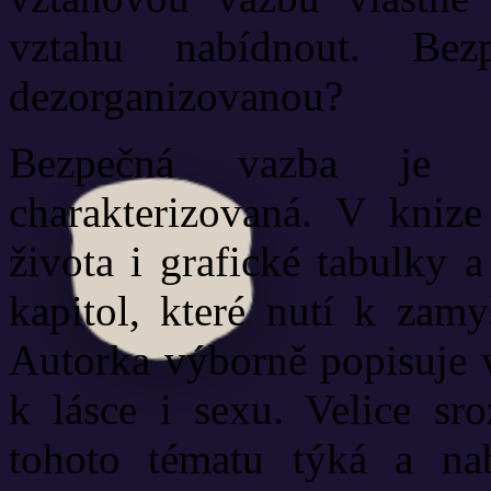
vztahu nabídnout. Bez
dezorganizovanou?
Bezpečná vazba je 
charakterizovaná. V knize
života i grafické tabulky 
kapitol, které nutí k zamy
Autorka výborně popisuje v
k lásce i sexu. Velice sro
tohoto tématu týká a nab