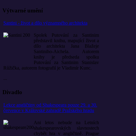
Výtvarné umění
Santini - život a dílo významného architekta
Spolek Putování za Santinim
představil knihu, mapující život a
dílo architekta Jana Blažeje
Santiniho-Aichela. Autorem
knihy je předseda spolku
Putování za Santinim Stanislav
Růžička, autorem fotografií je Vladimír Kunc.
...
Divadlo
Lekce angličtiny od Shakespeara pouze 29. a 30.
července v Královské zahradě Pražského hradu
Ani letos nebude na Letních
shakespearovských slavnostech
chybět hra v angličtině. Prague