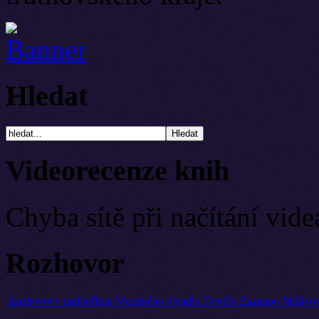
Hledat
Videorecenze knih
Chyba sítě při načítání vide
Rozhovor
Rozhovor s riaditeľkou Mestského divadla Trenčín Zuzanou Mišáko