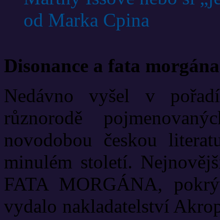
od Marka Cpina
Disonance a fata morgána
Nedávno vyšel v pořadí
různorodě pojmenovanýc
novodobou českou literat
minulém století. Nejnově
FATA MORGÁNA, pokrývá
vydalo nakladatelství Akrop