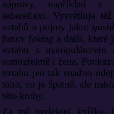
nápravy, například v 
sebereflexi. Vysvětluje té
vztahů a pojmy jako:
gashl
future faking
a další, které
vztahu s manipulátorem 
samozřejmě i žena. Poukazu
vztahu jen tak snadno odej
toho, co je špatně, ale nab
této knihy.
Za mě perfektní knížka, k