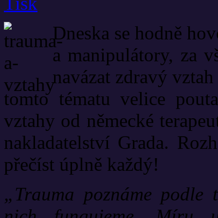
Dneska se hodně hovo
a manipulátory, za v
navázat zdravý vztah
tomto tématu velice pout
vztahy od německé terapeu
nakladatelství Grada. Rozh
přečíst úplně každý!
„Trauma poznáme podle t
nich fungujeme. Míru u