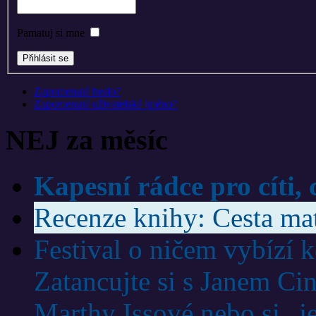
Pamatuj si mne
Zapomenuté heslo?
Zapomenuté uživatelské jméno?
NEJ za měsíc
Kapesní rádce pro cíti, 
Recenze knihy: Cesta ma
Festival o ničem vybízí 
Zatancujte si s Janem Ci
Marthy Issové nebo si „j