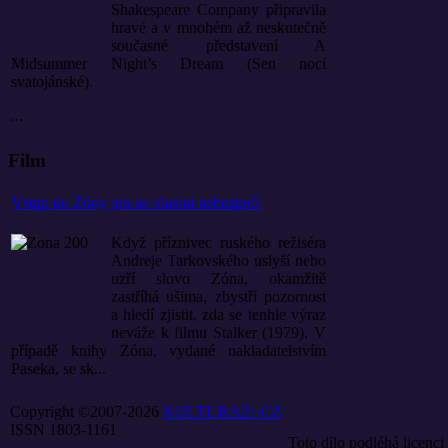
Shakespeare Company připravila
hravé a v mnohém až neskutečně
současné představení A
Midsummer Night’s Dream (Sen noci
svatojánské).
...
Film
Vstup do Zóny jen na vlastní nebezpečí
Když příznivec ruského režiséra
Andreje Tarkovského uslyší nebo
uzří slovo Zóna, okamžitě
zastříhá ušima, zbystří pozornost
a hledí zjistit, zda se tenhle výraz
neváže k filmu Stalker (1979). V
případě knihy Zóna, vydané nakladatelstvím
Paseka, se sk...
Copyright ©2007-2026
KULTURA21.CZ
ISSN 1803-1161
Toto dílo podléhá licenci