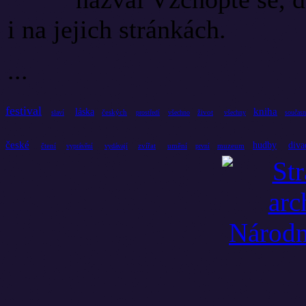
i na jejich stránkách.
...
festival
kniha
láska
českých
život
slaví
prostředí
všechno
všechny
současn
české
hudby
diva
čtení
zvířat
umění
muzeum
vyprávění
vydávají
první