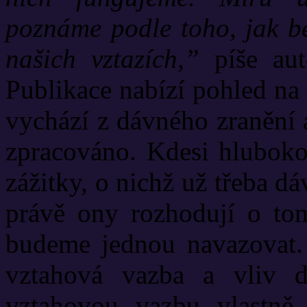
poznáme podle toho, jak be
našich vztazích,”
píše aut
Publikace nabízí pohled na
vychází z dávného zranění 
zpracováno. Kdesi hluboko,
zážitky, o nichž už třeba d
právě ony rozhodují o tom
budeme jednou navazovat.
vztahová vazba a vliv d
vztahovou vazbu vlastně