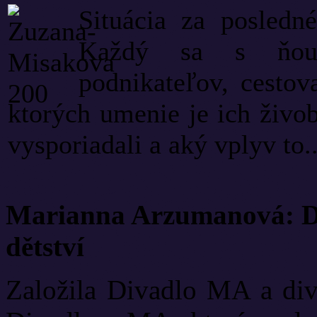
Situácia za posledn
Každý sa s ňou v
podnikateľov, cestov
ktorých umenie je ich živob
vysporiadali a aký vplyv to..
Marianna Arzumanová: Di
dětství
Založila Divadlo MA a diva