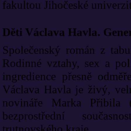
fakultou Jihočeské univerzit
Děti Václava Havla. Gene
Společenský román z tabui
Rodinné vztahy, sex a poli
ingredience přesně odměř
Václava Havla je živý, vel
novináře Marka Přibila 
bezprostřední současn
trutnovského kraje.