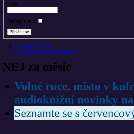
Heslo
Pamatuj si mne
Zapomenuté heslo?
Zapomenuté uživatelské jméno?
NEJ za měsíc
Volné ruce, místo v kuf
audioknižní novinky na
Seznamte se s červenco