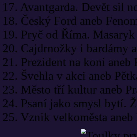
17. Avantgarda. Devět sil 
18. Český Ford aneb Feno
19. Pryč od Říma. Masaryk 
20. Cajdrnožky i bardámy a
21. Prezident na koni aneb 
22. Švehla v akci aneb Pětk
23. Město tří kultur aneb P
24. Psaní jako smysl bytí. 
25. Vznik velkoměsta aneb 