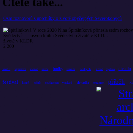
Čtěte také...
Osm rozhovorů s uprchlíky o životě obyčejných Severokorejců
V roce 2020 Nina Špitálníková přinesla sedm rozhovo
svou knihu Svědectví o životě v KLD...
hudby
divadlo
knihu
zvířat
umění
českých
život
vyprávění
uvede
vydává
příběh
festival
divadla
ka
které
muzeum
ročník
současnosti
vydávají