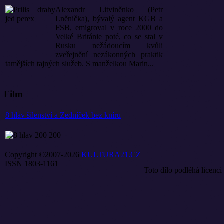
Alexandr Litviněnko (Petr
Lněnička), bývalý agent KGB a
FSB, emigroval v roce 2000 do
Velké Británie poté, co se stal v
Rusku nežádoucím kvůli
zveřejnění nezákonných praktik
tamějších tajných služeb. S manželkou Marin...
Film
8 hlav šílenství a Zedníček bez kníru
Copyright ©2007-2026
KULTURA21.CZ
ISSN 1803-1161
Toto dílo podléhá licenci