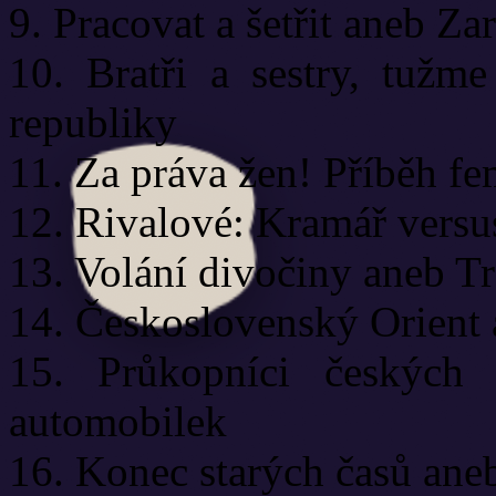
9. Pracovat a šetřit aneb Za
10. Bratři a sestry, tužm
republiky
11. Za práva žen! Příběh f
12. Rivalové: Kramář vers
13. Volání divočiny aneb T
14. Československý Orient
15. Průkopníci českých 
automobilek
16. Konec starých časů aneb