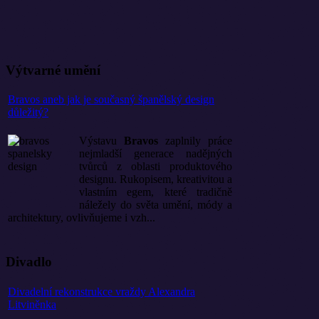
Výtvarné umění
Bravos aneb jak je současný španělský design
důležitý?
Výstavu
Bravos
zaplnily práce
nejmladší generace nadějných
tvůrců z oblasti produktového
designu. Rukopisem, kreativitou a
vlastním egem, které tradičně
náležely do světa umění, módy a
architektury, ovlivňujeme i vzh...
Divadlo
Divadelní rekonstrukce vraždy Alexandra
Litviněnka