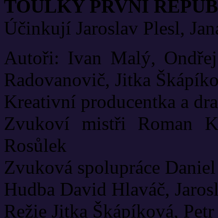
TOULKY PRVNÍ REPUB
Účinkují Jaroslav Plesl, Jan
Autoři: Ivan Malý, Ondře
Radovanovič, Jitka Škápíko
Kreativní producentka a dr
Zvukoví mistři Roman Ko
Rosůlek
Zvuková spolupráce Daniel
Hudba David Hlaváč, Jaros
Režie Jitka Škápíková, Petr