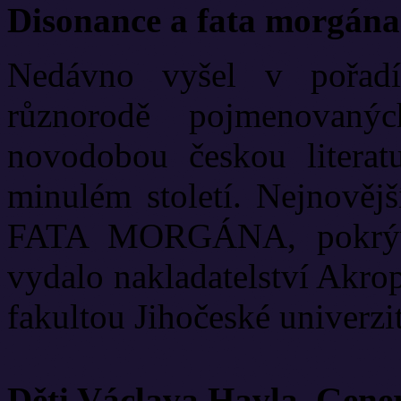
Disonance a fata morgána
Nedávno vyšel v pořadí
různorodě pojmenovanýc
novodobou českou literat
minulém století. Nejnově
FATA MORGÁNA, pokrývá
vydalo nakladatelství Akrop
fakultou Jihočeské univerzit
Děti Václava Havla. Gene