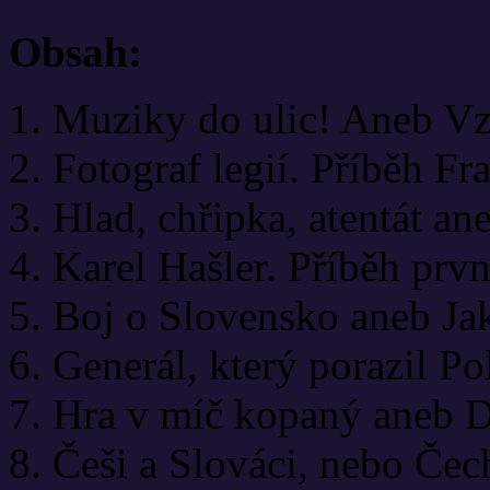
Obsah:
1. Muziky do ulic! Aneb V
2. Fotograf legií. Příběh Fr
3. Hlad, chřipka, atentát a
4. Karel Hašler. Příběh prv
5. Boj o Slovensko aneb Jak
6. Generál, který porazil P
7. Hra v míč kopaný aneb 
8. Češi a Slováci, nebo Čec