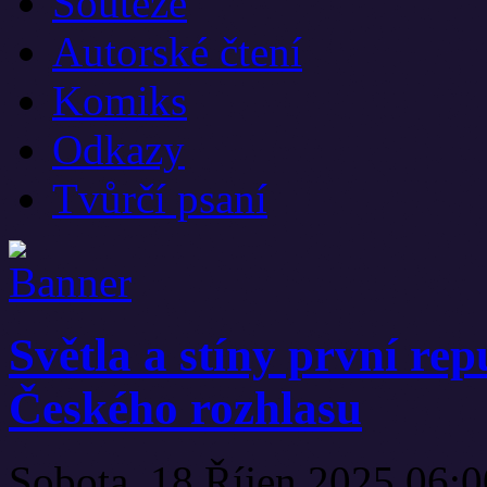
Soutěže
Autorské čtení
Komiks
Odkazy
Tvůrčí psaní
Světla a stíny první re
Českého rozhlasu
Sobota, 18 Říjen 2025 06: