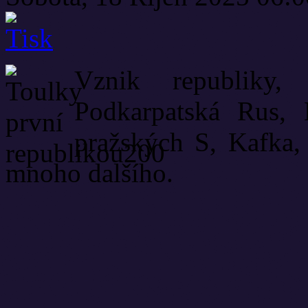
Vznik republiky,
Podkarpatská Rus, 
pražských S, Kafka, 
mnoho dalšího.