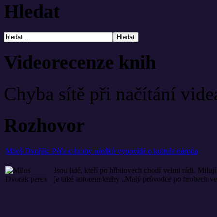
Hledat
Videorecenze knih
Chyba sítě při načítání vide
Rozhovor
Miloš Dvořák: Péče o hroby předků vypovídá o kultuře národa
Jsou lidé, kteří po hřbitovech chodí velmi rádi. Miluj
je také
autorem knihy „Malý průvodce po hrobech vel