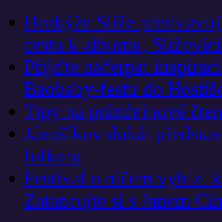
Horkýže Slíže predstavu
cestu k albumu, Slížovici
Přijďte načerpat inspirac
Baobaby-festu do Hostiš
Tipy na prázdninové čten
Jánošíkov dukát představí
folkoru
Festival o ničem vybízí 
Zatancujte si s Janem Ci