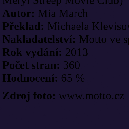
Meryl Streep Movie Club)
Autor:
Mia March
Překlad:
Michaela Kleviso
Nakladatelství:
Motto ve sp
Rok vydání:
2013
Počet stran:
360
Hodnocení:
65 %
Zdroj foto:
www.motto.cz