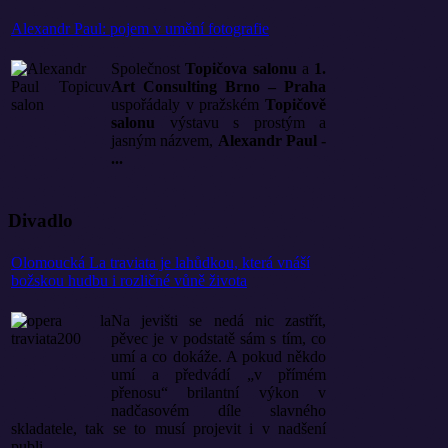
Alexandr Paul: pojem v umění fotografie
Společnost
Topičova salonu
a
1.
Art Consulting Brno – Praha
uspořádaly v pražském
Topičově
salonu
výstavu s prostým a
jasným názvem,
Alexandr Paul -
...
Divadlo
Olomoucká La traviata je lahůdkou, která vnáší
božskou hudbu i rozličné vůně života
Na jevišti se nedá nic zastřít,
pěvec je v podstatě sám s tím, co
umí a co dokáže. A pokud někdo
umí a předvádí „v přímém
přenosu“ brilantní výkon v
nadčasovém díle slavného
skladatele, tak se to musí projevit i v nadšení
publi...