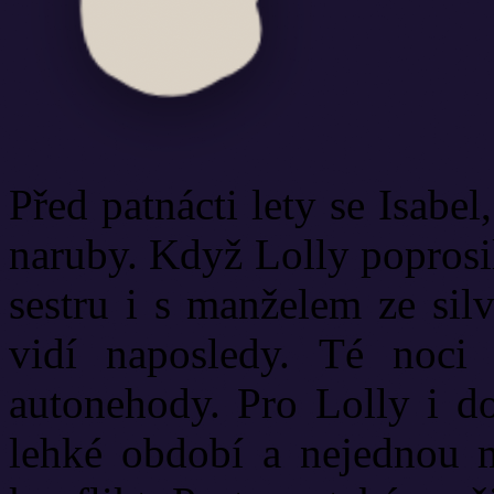
Před patnácti lety se Isabel
naruby. Když Lolly poprosil
sestru i s manželem ze silv
vidí naposledy. Té noci s
autonehody. Pro Lolly i do
lehké období a nejednou m