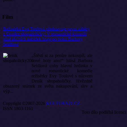
Film
Režisérka Eva Toulová představuje první záběry
z Deníku shopaholičky: V romantické komedii
plné akčních nabídek hraje po boku Barbory
Seidlové
„Štěstí si za peníze nekoupíš, ale
nové boty ano!“ hlásá Barbora
Seidlová coby hlavní hrdinka v
nové romantické komedie
režisérky Evy Toulové s názvem
Deník shopaholičky. Hvězdně
obsazený snímek ze světa nakupování, slev a
výp...
Copyright ©2007-2026
KULTURA21.CZ
ISSN 1803-1161
Toto dílo podléhá licenci