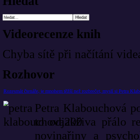
Hledat
Videorecenze knih
Chyba sítě při načítání vide
Rozhovor
Rozesmát čtenáře, je mnohem těžší než rozbrečet, myslí si Petra Kl
Petra Klabouchová po
to odjakživa přálo 
novinařiny a psycho