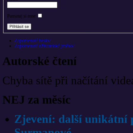
Pamatuj si mne
Zapomenuté heslo?
Zapomenuté uživatelské jméno?
Autorské čtení
Chyba sítě při načítání vide
NEJ za měsíc
Zjevení: další unikátní
Surmanové