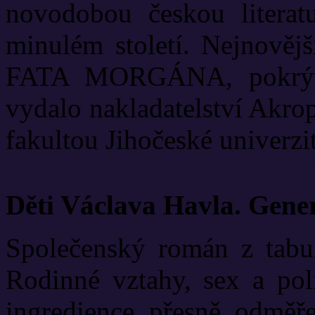
novodobou českou literat
minulém století. Nejnově
FATA MORGÁNA, pokrývá
vydalo nakladatelství Akrop
fakultou Jihočeské univerzit
Děti Václava Havla. Gene
Společenský román z tabui
Rodinné vztahy, sex a poli
ingredience přesně odměř