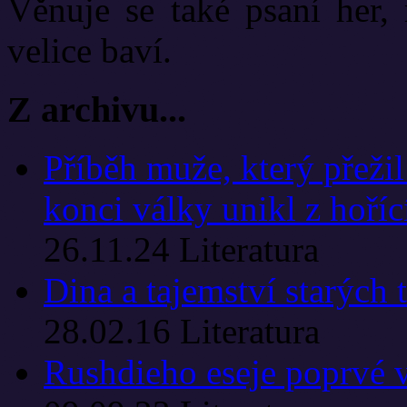
Věnuje se také psaní her, 
velice baví.
Z archivu...
Příběh muže, který přežil
konci války unikl z hoří
26.11.24
Literatura
Dina a tajemství starých 
28.02.16
Literatura
Rushdieho eseje poprvé v