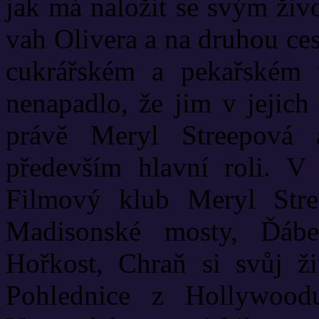
jak má naložit se svým živ
vah Olivera a na druhou ces
cukrářském a pekařském
nenapadlo, že jim v jejic
právě Meryl Streepová a
především hlavní roli. V
Filmový klub Meryl Stre
Madisonské mosty, Ďáb
Hořkost, Chraň si svůj ž
Pohlednice z Hollywood