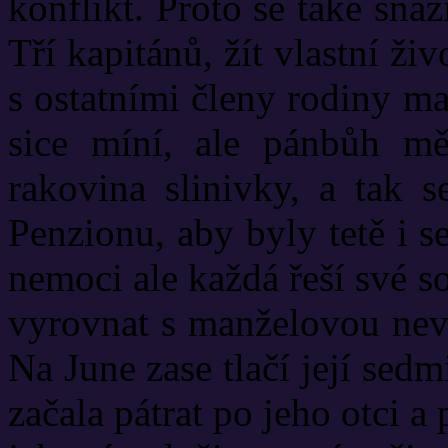
konflikt. Proto se také sna
Tří kapitánů, žít vlastní ži
s ostatními členy rodiny m
sice míní, ale pánbůh mě
rakovina slinivky, a tak s
Penzionu, aby byly tetě i s
nemoci ale každá řeší své 
vyrovnat s manželovou nevě
Na June zase tlačí její sed
začala pátrat po jeho otci a p