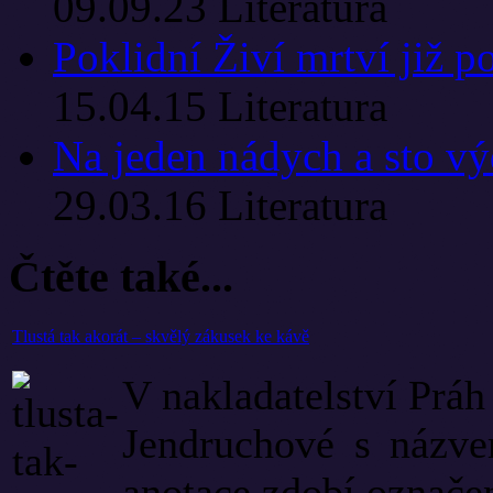
09.09.23
Literatura
Poklidní Živí mrtví již po
15.04.15
Literatura
Na jeden nádych a sto v
29.03.16
Literatura
Čtěte také...
Tlustá tak akorát – skvělý zákusek ke kávě
V nakladatelství Práh
Jendruchové s názve
anotace zdobí označe