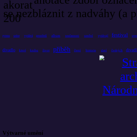
se nezbláznit z nadváhy (a 
festival
album
umění
rytmu
srdce
vydává
prostředí
současnosti
vydávají
uve
příběh
divadlo
divadl
které
knihu
život
čtení
historie
českých
slaví
Výtvarné umění