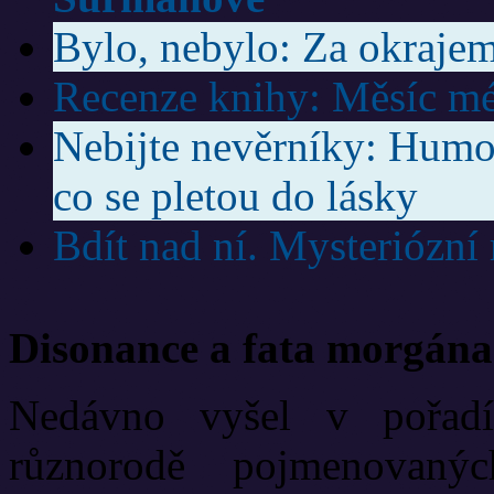
Bylo, nebylo: Za okrajem
Recenze knihy: Měsíc mé
Nebijte nevěrníky: Humor
co se pletou do lásky
Bdít nad ní. Mysteriózní
Disonance a fata morgána
Nedávno vyšel v pořadí
různorodě pojmenovanýc