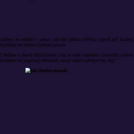
echáme ho odležet v misce zakryté vlhkou utěrkou aspoň dvě hodiny. 
 Vyválíme na tenkou kulatou placku.
ně vložíme a ihned přitlačujeme, aby se nám nafoukla. Osmažím z obou 
ky vyndáme na papírový ubrousek, který vsákne přebytečný olej.“