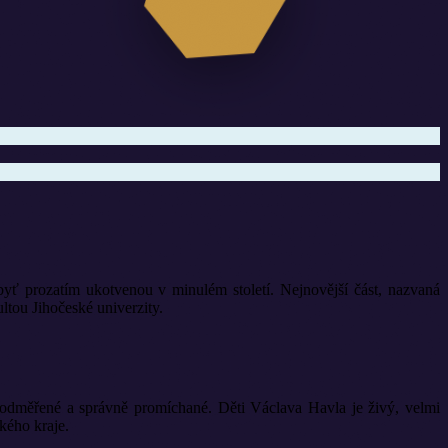
yť prozatím ukotvenou v minulém století. Nejnovější část, nazvaná
ou Jihočeské univerzity.
ě odměřené a správně promíchané. Děti Václava Havla je živý, velmi
kého kraje.