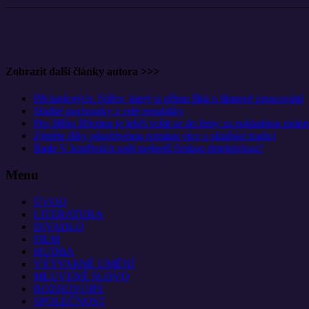
Zobrazit další články autora >>>
Pět kajícných: Nářez, který si přímo říká o filmové zpracování
Sladké pochoutky z celé republiky
Pro Jiřího Březinu je lehčí vcítit se do ženy za pokladnou potra
Zjistěte díky působivému románu více o sklářské tradici
Bude V kopřivách opět nejlepší českou detektivkou?
Menu
ÚVOD
LITERATURA
DIVADLO
FILM
HUDBA
VÝTVARNÉ UMĚNÍ
MLUVENÉ SLOVO
ROZHOVORY
SPOLEČNOST