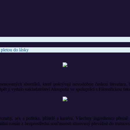
 pletou do lásky
enovaných sborníků, které pokrývají novodobou českou literaturu, b
alo nakladatelství Akropolis ve spolupráci s Filozofickou fakult
vztahy, sex a politika, přátelé a kariéra. Všechny ingredience přesn
ciální román z bezprostřední současnosti situovaný převážně do trutnovs