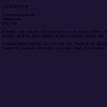
„PLACKY PURÍ
Celozrnná mouka átá
Vlažná voda
Olej a sůl
Z mouky, vody a trochy soli vypracujeme pevné, nelepivé těsto a n
položíme na desku, jemně stlačíme do dlaní a potřeme trochou oleje.
V hluboké pánvi rozpálíme olej až k bodu varu. Placku do něj opatr
ji neprotrhli, jinak nám klesne (jako se to stalo i mně). Hotové plac