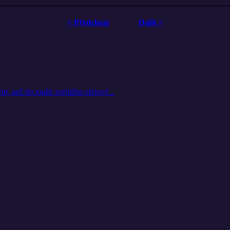
< Předchozí
Další >
vin, než do muže zvrhlého sériové...