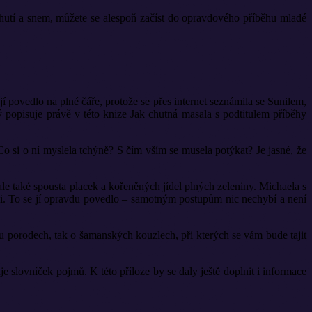
n chutí a snem, můžete se alespoň začíst do opravdového příběhu mladé
jí povedlo na plné čáře, protože se přes internet seznámila se Sunilem,
rý popisuje právě v této knize Jak chutná masala s podtitulem příběhy
Co si o ní myslela tchýně? S čím vším se musela potýkat? Je jasné, že
le také spousta placek a kořeněných jídel plných zeleniny. Michaela s
níci. To se jí opravdu povedlo – samotným postupům nic nechybí a není
ou porodech, tak o šamanských kouzlech, při kterých se vám bude tajit
e slovníček pojmů. K této příloze by se daly ještě doplnit i informace