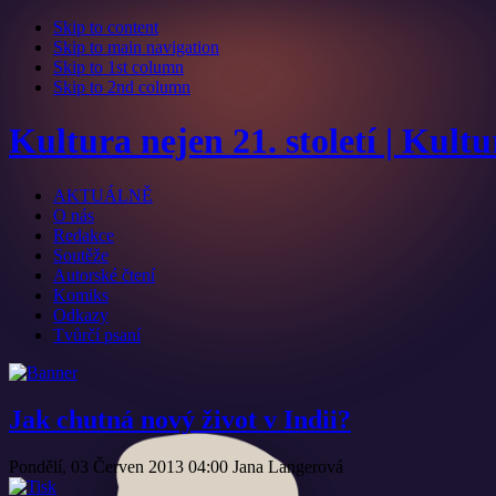
Skip to content
Skip to main navigation
Skip to 1st column
Skip to 2nd column
Kultura nejen 21. století | Kult
AKTUÁLNĚ
O nás
Redakce
Soutěže
Autorské čtení
Komiks
Odkazy
Tvůrčí psaní
Jak chutná nový život v Indii?
Pondělí, 03 Červen 2013 04:00
Jana Langerová