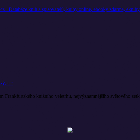
e čas.“
m Frankfurtského knižního veletrhu, nejvýznamnějšího světového setkán