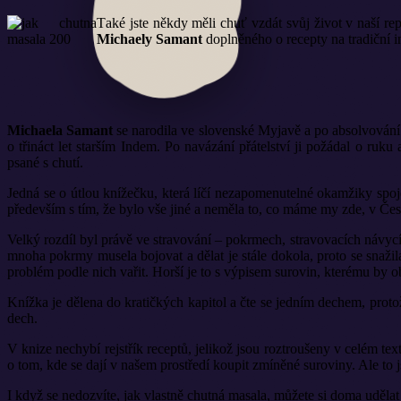
T
aké jste někdy měli chuť vzdát svůj život v naší re
Michaely Samant
doplněného o recepty na tradiční in
Michaela Samant
se narodila ve slovenské Myjavě a po absolvování gy
o třináct let starším Indem. Po navázání přátelství ji požádal o ruk
psané s chutí.
Jedná se o útlou knížečku, která líčí nezapomenutelné okamžiky spoje
především s tím, že bylo vše jiné a neměla to, co máme my zde, v Čes
Velký rozdíl byl právě ve stravování – pokrmech, stravovacích návycí
mnoha pokrmy musela bojovat a dělat je stále dokola, proto se snažil
problém podle nich vařit. Horší je to s výpisem surovin, kterému by o
Knížka je dělena do kratičkých kapitol a čte se jedním dechem, proto
dech.
V knize nechybí rejstřík receptů, jelikož jsou roztroušeny v celém te
o tom, kde se dají v našem prostředí koupit zmíněné suroviny. Ale to jso
I když se nedozvíte, jak vlastně chutná masala, můžete si doma udělat