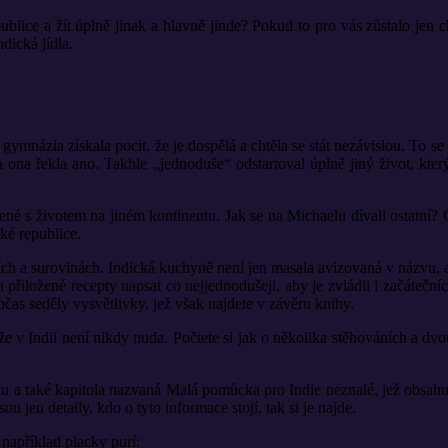
publice a žít úplně jinak a hlavně jinde? Pokud to pro vás zůstalo je
dická jídla.
mnázia získala pocit, že je dospělá a chtěla se stát nezávislou. To se 
u a ona řekla ano. Takhle „jednoduše“ odstartoval úplně jiný život, kte
né s životem na jiném kontinentu. Jak se na Michaelu dívali ostatní? 
ké republice.
ch a surovinách. Indická kuchyně není jen masala avizovaná v názvu, a
a přiložené recepty napsat co nejjednodušeji, aby je zvládli i začáteč
bčas seděly vysvětlivky, jež však najdete v závěru knihy.
že v Indii není nikdy nuda. Počtete si jak o několika stěhováních a dv
xtu a také kapitola nazvaná Malá pomůcka pro Indie neznalé, jež obsahuj
u jen detaily, kdo o tyto informace stojí, tak si je najde.
 například placky purí: