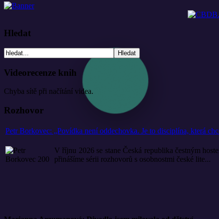
Hledat
Videorecenze knih
Chyba sítě při načítání videa.
Rozhovor
Petr Borkovec: „Povídka není oddechovka. Je to disciplína, která chc
V říjnu 2026 se stane Česká republika čestným hoste
přinášíme sérii rozhovorů s osobnostmi české lite...