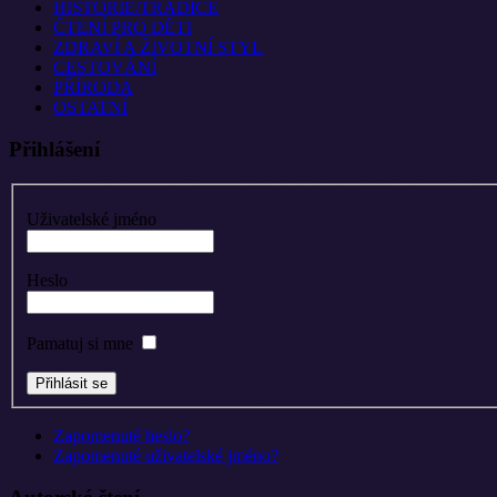
HISTORIE/TRADICE
ČTENÍ PRO DĚTI
ZDRAVÍ A ŽIVOTNÍ STYL
CESTOVÁNÍ
PŘÍRODA
OSTATNÍ
Přihlášení
Uživatelské jméno
Heslo
Pamatuj si mne
Zapomenuté heslo?
Zapomenuté uživatelské jméno?