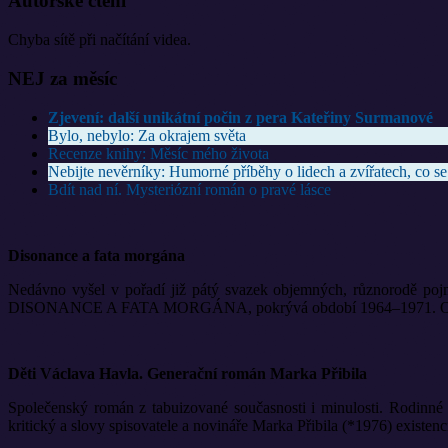
Autorské čtení
Chyba sítě při načítání videa.
NEJ za měsíc
Zjevení: další unikátní počin z pera Kateřiny Surmanové
Bylo, nebylo: Za okrajem světa
Recenze knihy: Měsíc mého života
Nebijte nevěrníky: Humorné příběhy o lidech a zvířatech, co se
Bdít nad ní. Mysteriózní román o pravé lásce
Disonance a fata morgána
Nedávno vyšel v pořadí již pátý svazek objemných, různorodě pojm
DISONANCE A FATA MORGÁNA, pokrývá období 1964–1971. Opět ji vyd
Děti Václava Havla. Generační román Marka Přibila
Společenský román z tabuizované současnosti i minulosti. Rodinné 
kritický a slovy spisovatele a novináře Marka Přibila (*1976) existen