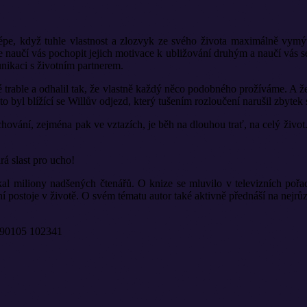
, když tuhle vlastnost a zlozvyk ze svého života maximálně vymýtí
 naučí vás pochopit jejich motivace k ubližování druhým a naučí vás se
unikaci s životním partnerem.
é trable a odhalil tak, že vlastně každý něco podobného prožíváme. A 
dě to byl blížící se Willův odjezd, který tušením rozloučení narušil zbyt
chování, zejména pak ve vztazích, je běh na dlouhou trať, na celý život.
á slast pro ucho!
skal miliony nadšených čtenářů. O knize se mluvilo v televizních poř
vní postoje v životě. O svém tématu autor také aktivně přednáší na nejrůz