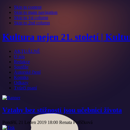
Skip to content
Skip to main navigation
Skip to 1st column
Skip to 2nd column
Kultura nejen 21. století | Kult
AKTUÁLNĚ
O nás
Redakce
Soutěže
Autorské čtení
Komiks
Odkazy
Tvůrčí psaní
Vztahy bez stížností jsou učebnicí života
Pondělí, 21 Leden 2019 18:00
Renata Petříčková