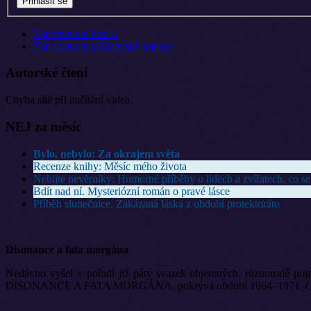
Zapomenuté heslo?
Zapomenuté uživatelské jméno?
Autorské čtení
Chyba sítě při načítání videa.
NEJ za měsíc
Bylo, nebylo: Za okrajem světa
Recenze knihy: Měsíc mého života
Nebijte nevěrníky: Humorné příběhy o lidech a zvířatech, co se
Bdít nad ní. Mysteriózní román o pravé lásce
Příběh slunečnice. Zakázaná láska z období protektorátu
Disonance a fata morgána
Nedávno vyšel v pořadí již pátý svazek objemných, různorodě pojm
DISONANCE A FATA MORGÁNA, pokrývá období 1964–1971. Opět ji vyd