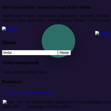
Děti Václava Havla. Generační román Marka Přibila
Společenský román z tabuizované současnosti i minulosti. Rodinné 
kritický a slovy spisovatele a novináře Marka Přibila (*1976) existen
Hledat
Videorecenze knih
Chyba sítě při načítání videa.
Rozhovor
Zchlaďte se u rozhovoru O sněhu
V těchto horkých letních dnech vám přinášíme rozho
jeho stripy. Loni mu vyšla k...