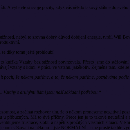
ídi. A vybavte si svoje pocity, když vás někdo takový stáhne do svého 
z stížností, nebyl to zrovna dobrý důvod dobíjení energie, tvrdil Will 
produktivní.
 se díky tomu ještě prohloubí.
 to knížka Vztahy bez stížností potvrzovala. Přesto jsme do stěžování
ávají vztahy s lidmi, v práci, ve vztahu, jakékoliv. Zejména tam, kde se 
t pocit, že někam patříme, a to, že někam patříme, poznáváme podle to
 Vztahy s druhými lidmi jsou naší základní potřebou.“
zornost, a začínat rozhovor tím, že o někom proneseme negativní poznám
u u příbuzných. Má to dvě příčiny. Přece jen je to takové neutrální 
entilujeme frustrace, zlobu a napětí z prožitých vlastních situací. V kn
ivot jenom stěžovali na někoho – jste NORMÁLNÍ. Jsme prostě takhle vy