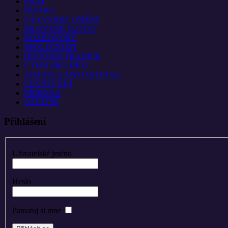
FILM
HUDBA
VÝTVARNÉ UMĚNÍ
MLUVENÉ SLOVO
ROZHOVORY
SPOLEČNOST
HISTORIE/TRADICE
ČTENÍ PRO DĚTI
ZDRAVÍ A ŽIVOTNÍ STYL
CESTOVÁNÍ
PŘÍRODA
OSTATNÍ
Přihlášení
Uživatelské jméno
Heslo
Pamatuj si mne