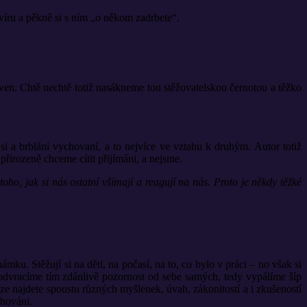
víru a pěkně si s ním „o někom zadrbete“.
Bowen. Chtě nechtě totiž nasákneme tou stěžovatelskou černotou a těžko
 si a brblání vychovaní, a to nejvíce ve vztahu k druhým. Autor totiž
přirozeně chceme cítit přijímáni, a nejsme.
ho, jak si nás ostatní všímají a reagují na nás. Proto je někdy těžké
ku. Stěžují si na děti, na počasí, na to, co bylo v práci – no však si
a odvracíme tím zdánlivě pozornost od sebe samých, tedy vypálíme šíp
ize najdete spoustu různých myšlenek, úvah, zákonitostí a i zkušeností
chováni.