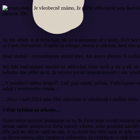
Je všeobecně známo, že věční stěžovatelé jsou škarohl
Jo, tak někdy to je třeba fajn, ale co si pamatuju už z knihy Svět be
se jí pak zbavujeme, či spíše, ta energie, kterou jí získáme, není moc 
Snad možná – vyventilujeme akutní stres. Ale únava přetrvá. A možná
My lidé totiž nejsme stavěni na stěžování, řekla bych a víc a víc mi
jednoho dne přišel na to, že nejvíce pocitů nespokojenosti v nás vyvol
„V množství vidíme bezpečí. Lidé jsou stádní zvířata. Potřebujeme mí
odejít z nezdravého vztahu…
…Něco v naší DNA nám říká, abychom se sdružovali s dalšími lidmi…
Věčné brblání na někoho…
Autor velmi správně poukazuje na to, že často jsme zvyklí získávat po
zkuste takhle analyzovat třeba minulý víkend, nebo poslední návštěv
dřív, než ho někdo vpálí do nás. A za druhé tím vším sami ze sebe vyv
ze života autora, díky kterým si uvědomíte, že i kdybyste si celý ž