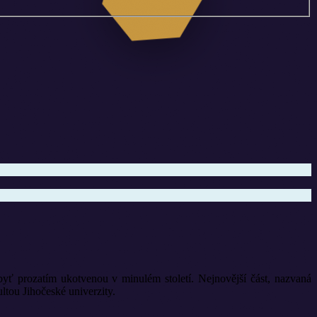
yť prozatím ukotvenou v minulém století. Nejnovější část, nazvaná
ou Jihočeské univerzity.