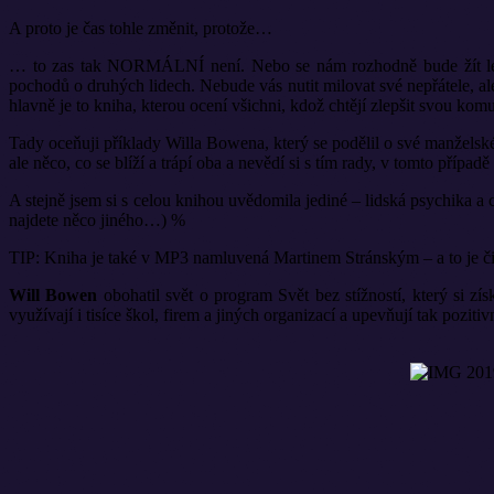
A proto je čas tohle změnit, protože…
… to zas tak NORMÁLNÍ není. Nebo se nám rozhodně bude žít lépe
pochodů o druhých lidech. Nebude vás nutit milovat své nepřátele, ale
hlavně je to kniha, kterou ocení všichni, kdož chtějí zlepšit svou kom
Tady oceňuji příklady Willa Bowena, který se podělil o své manželsk
ale něco, co se blíží a trápí oba a nevědí si s tím rady, v tomto přípa
A stejně jsem si s celou knihou uvědomila jediné – lidská psychika a 
najdete něco jiného…) %
TIP: Kniha je také v MP3 namluvená Martinem Stránským – a to je čir
Will Bowen
obohatil svět o program Svět bez stížností, který si zí
využívají i tisíce škol, firem a jiných organizací a upevňují tak poziti