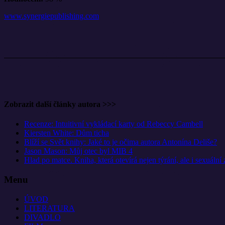
www.synergiepublishing.com
Zobrazit další články autora >>>
Recenze: Intuitivní vykládací karty od Rebeccy Cambell
Kiersten White: Dům ticha
Blíží se Svět knihy: Jaké to je očima autora Antonína Deliše?
Jason Mason: Můj otec byl MIB 4
Hlad po matce. Kniha, která otevírá nejen týrání, ale i sexuáln
Menu
ÚVOD
LITERATURA
DIVADLO