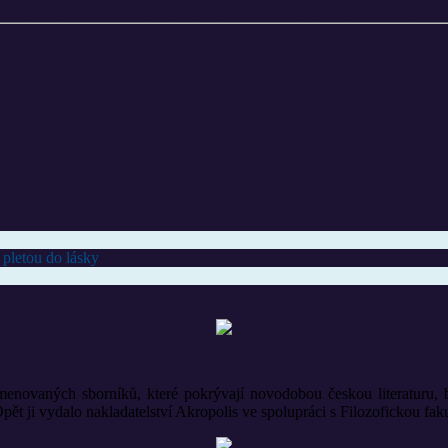
 pletou do lásky
enovaných sborníků, které pokrývají novodobou českou literaturu, b
alo nakladatelství Akropolis ve spolupráci s Filozofickou fakult