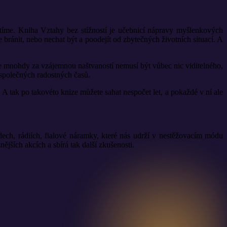
me. Kniha Vztahy bez stížností je učebnicí nápravy myšlenkových
 bránit, nebo nechat být a poodejít od zbytečných životních situací. A
že mnohdy za vzájemnou naštvaností nemusí být vůbec nic viditelného,
ek společných radostných časů.
 A tak po takovéto knize můžete sahat nespočet let, a pokaždé v ní ale
adech, rádiích, fialové náramky, které nás udrží v nestěžovacím módu
nějších akcích a sbírá tak další zkušenosti.