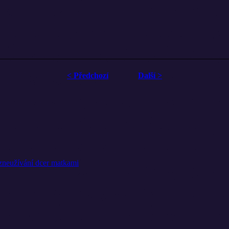
< Předchozí
Další >
í zneužívání dcer matkami