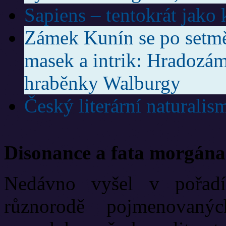
Sapiens – tentokrát jako
Zámek Kunín se po setmě
masek a intrik: Hradozám
hraběnky Walburgy
Český literární naturalis
Disonance a fata morgána
Nedávno vyšel v pořadí
různorodě pojmenovanýc