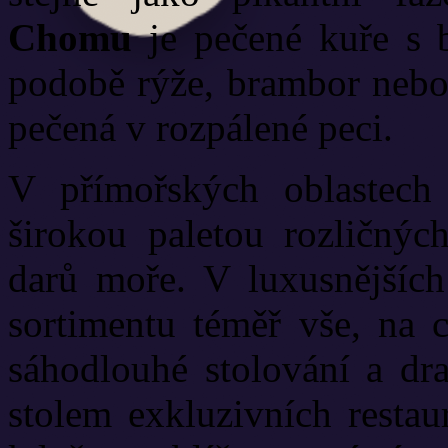
Chomu
je pečené kuře s b
podobě rýže, brambor neb
pečená v rozpálené peci.
V přímořských oblastech
širokou paletou rozličný
darů moře. V luxusnějších 
sortimentu téměř vše, na 
sáhodlouhé stolování a dra
stolem exkluzivních restaur