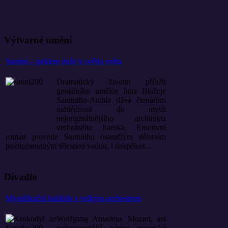
Výtvarné umění
Santini – peklem duše k světlu světa
Dramatický životní příběh
geniálního umělce Jana Blažeje
Santiniho-Aichla dává čtenářům
nahlédnout do mysli
nejoriginálnějšího architekta
vrcholného baroka. Emotivní
román provede Santiniho osamělým dětstvím
poznamenaným tělesnou vadou, i dospělost...
Divadlo
Mystifikační balábile s velkým orchestrem
Wolfgang Amadeus Mozart, asi
nejnespornější génius evropské