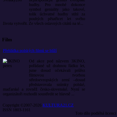
hudby. Pro mnohé dokonce
symbol geniality jako takové,
tolik úchvatné hudby stihl za
pouhých pětatřicet let svého
života vytvořit. Ze všech oslavných citátů na té...
Film
Přehlídka polských filmů se blíží
Od akce pod názvem 3KINO,
pořádané už drahnou řádku let,
jsme dosud očekávali průřez
filmovou tvorbou
středoevropských zemí –dosud
představovala snímky polské,
maďarské a rovněž česko-slovenské. Nyní se
organizátoři rozhodli soustředit se hlavně ...
Copyright ©2007-2026
KULTURA21.CZ
ISSN 1803-1161
Toto dílo podléhá licenci