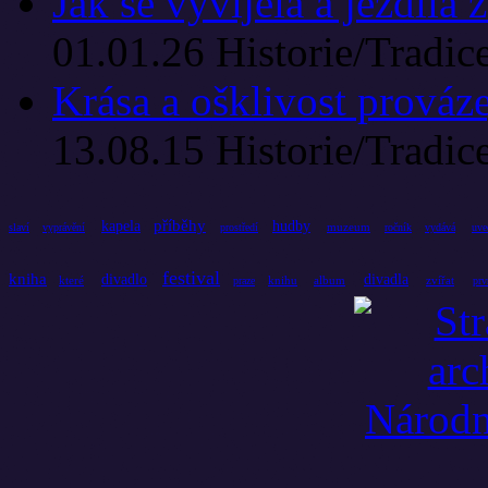
Jak se vyvíjela a jezdila 
01.01.26
Historie/Tradic
Krása a ošklivost prováz
13.08.15
Historie/Tradic
příběhy
kapela
hudby
muzeum
slaví
vyprávění
prostředí
ročník
vydává
uve
festival
kniha
divadlo
divadla
které
knihu
album
zvířat
praze
prv