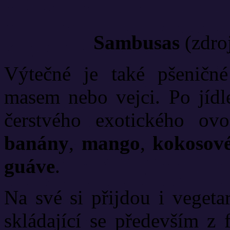
Sambusas
(zdro
Výtečné je také pšeničn
masem nebo vejci. Po jídl
čerstvého exotického ov
banány
,
mango
,
kokosov
guáve
.
Na své si přijdou i vegeta
skládající se především z 