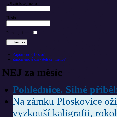
Uživatelské jméno
Heslo
Pamatuj si mne
Zapomenuté heslo?
Zapomenuté uživatelské jméno?
NEJ za měsíc
Pohlednice. Silné příbě
Na zámku Ploskovice ožije
vyzkouší kaligrafii, roko