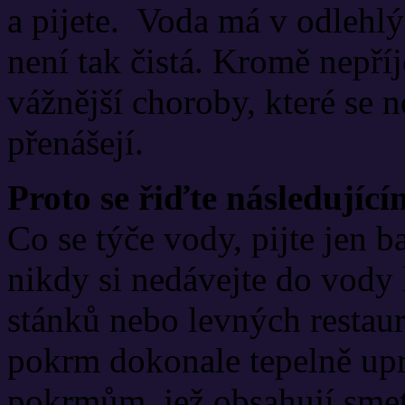
a pijete. Voda má v odlehlý
není tak čistá. Kromě nepř
vážnější choroby, které se 
přenášejí.
Proto se řiďte následujíc
Co se týče vody, pijte jen 
nikdy si nedávejte do vody 
stánků nebo levných restaur
pokrm dokonale tepelně upr
pokrmům, jež obsahují smet