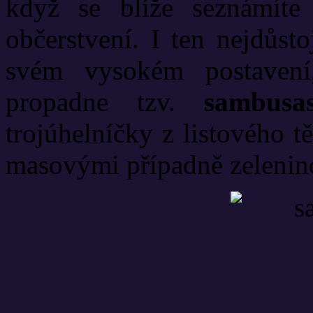
když se blíže seznámíte
občerstvení. I ten nejdůsto
svém vysokém postavení
propadne tzv.
sambusa
trojúhelníčky z listového t
masovými případně zeleni