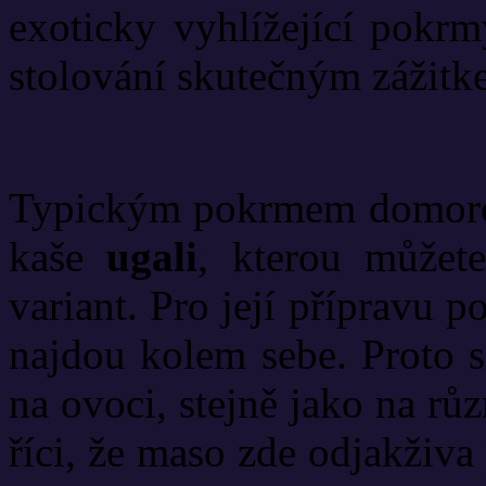
exoticky vyhlížející pokr
stolování skutečným zážitk
Typickým pokrmem domorodc
kaše
ugali
, kterou můžet
variant. Pro její přípravu p
najdou kolem sebe. Proto s
na ovoci, stejně jako na rů
říci, že maso zde odjakživ