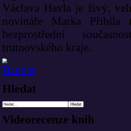
Václava Havla je živý, vel
novináře Marka Přibila 
bezprostřední současn
trutnovského kraje.
Hledat
Videorecenze knih