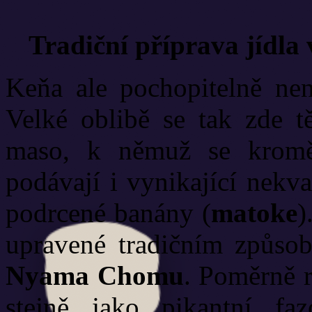
Tradiční příprava jídla 
Keňa ale pochopitelně ne
Velké oblibě se tak zde t
maso, k němuž se kromě
podávají i vynikající nekva
podrcené banány (
matoke
)
upravené tradičním způso
Nyama Chomu
. Poměrně r
stejně jako pikantní fa