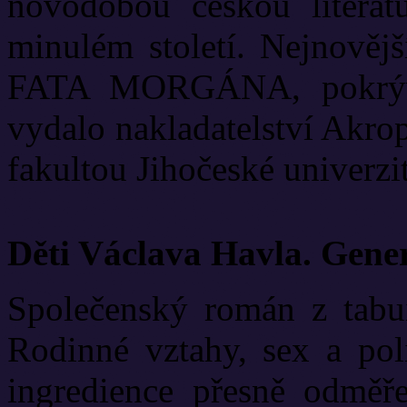
novodobou českou literat
minulém století. Nejnově
FATA MORGÁNA, pokrývá
vydalo nakladatelství Akrop
fakultou Jihočeské univerzit
Děti Václava Havla. Gene
Společenský román z tabui
Rodinné vztahy, sex a poli
ingredience přesně odměř