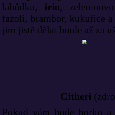
lahůdku,
irio
, zeleninov
fazolí, brambor, kukuřice a
jim jistě dělat boule až za u
Githeri
(zdro
Pokud vám bude horko a do