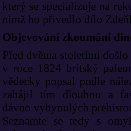
který se specializuje na re
nimž ho přivedlo dílo Zdeň
Objevování zkoumání din
Před dvěma stoletími došlo
v roce 1824 britský paleo
vědecky popsal podle nález
zahájil tím dlouhou a fa
dávno vyhynulých prehistor
Seznamte se tedy s omyl