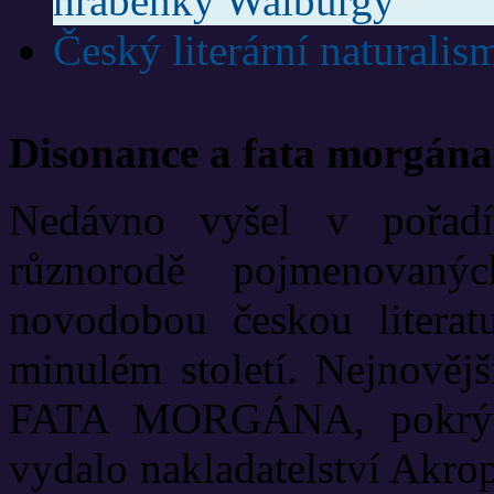
hraběnky Walburgy
Český literární naturalis
Disonance a fata morgána
Nedávno vyšel v pořadí
různorodě pojmenovanýc
novodobou českou literat
minulém století. Nejnově
FATA MORGÁNA, pokrývá
vydalo nakladatelství Akrop