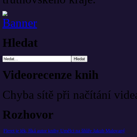
Hledat
Videorecenze knih
Chyba sítě při načítání vide
Rozhovor
Fleret je lék, říká autor knihy Umělci na šňůře Jakub Malovaný