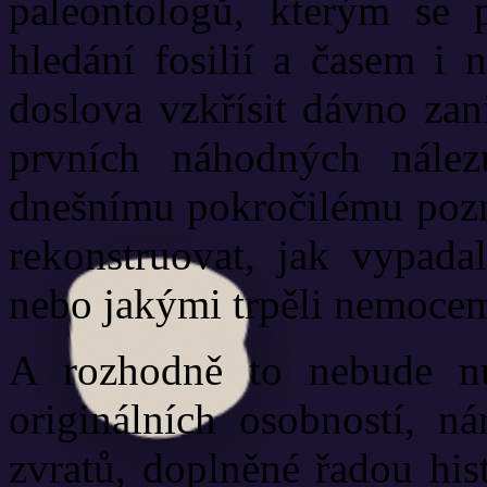
paleontologů, kterým se 
hledání fosilií a časem i 
doslova vzkřísit dávno zan
prvních náhodných nález
dnešnímu pokročilému pozn
rekonstruovat, jak vypadal
nebo jakými trpěli nemocem
A rozhodně to nebude nu
originálních osobností, n
zvratů, doplněné řadou hist