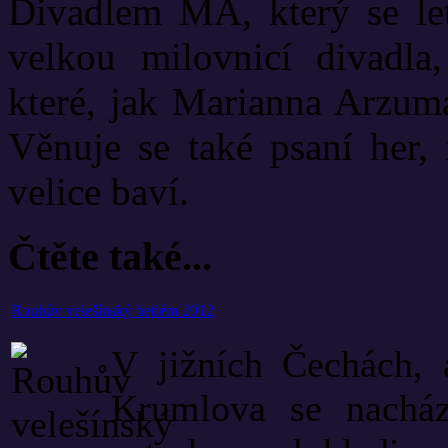
Divadlem MA, který se let
velkou milovnicí divadla
které, jak Marianna Arzuma
Věnuje se také psaní her, 
velice baví.
Čtěte také...
Rouhův velešínský betlém 2012
V jižních Čechách,
Krumlova se nacház