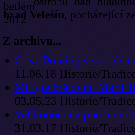
ostrohu nad hladino
hrad Velešín
, pocházející ze
Z archivu...
Clive Ponting se zabývá 
11.06.18
Historie/Tradic
Milujte královnu Marii Te
03.05.23
Historie/Tradic
Velikonoční a jiné pivní 
31.03.17
Historie/Tradic