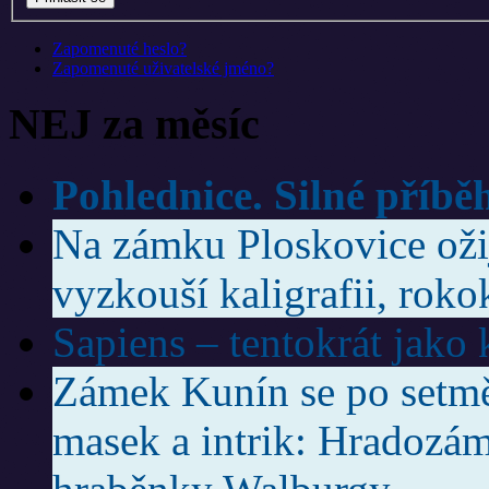
Zapomenuté heslo?
Zapomenuté uživatelské jméno?
NEJ za měsíc
Pohlednice. Silné příbě
Na zámku Ploskovice ožije
vyzkouší kaligrafii, roko
Sapiens – tentokrát jako
Zámek Kunín se po setmě
masek a intrik: Hradozám