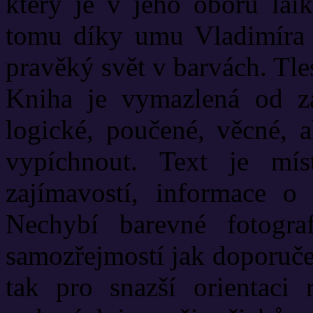
který je v jeho oboru lai
tomu díky umu Vladimíra 
pravěký svět v barvách. Tl
Kniha je vymazlená od za
logické, poučené, věcné, 
vypíchnout. Text je mís
zajímavostí, informace o
Nechybí barevné fotogr
samozřejmostí jak doporučen
tak pro snazší orientaci 