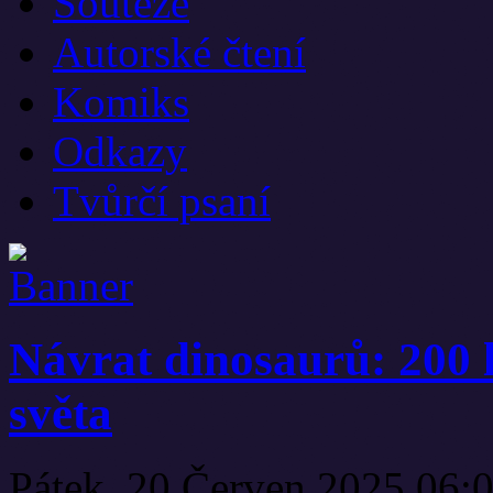
Soutěže
Autorské čtení
Komiks
Odkazy
Tvůrčí psaní
Návrat dinosaurů: 200 
světa
Pátek, 20 Červen 2025 06: