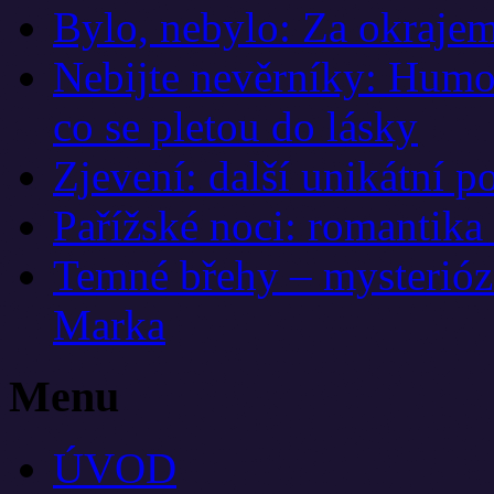
Bylo, nebylo: Za okrajem
Nebijte nevěrníky: Humor
co se pletou do lásky
Zjevení: další unikátní 
Pařížské noci: romantika
Temné břehy – mysteriózn
Marka
Menu
ÚVOD