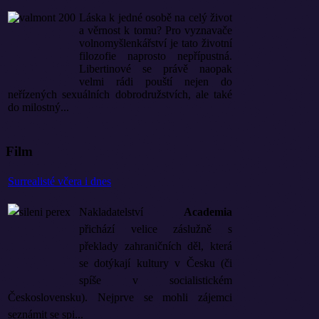
Láska k jedné osobě na celý život
a věrnost k tomu? Pro vyznavače
volnomyšlenkářství je tato životní
filozofie naprosto nepřípustná.
Libertinové se právě naopak
velmi rádi pouští nejen do
neřízených sexuálních dobrodružstvích, ale také
do milostný...
Film
Surrealisté včera i dnes
Nakladatelství
Academia
přichází velice záslužně s
překlady zahraničních děl, která
se dotýkají kultury v Česku (či
spíše v socialistickém
Československu). Nejprve se mohli zájemci
seznámit se spi...