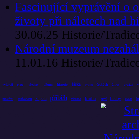
Fascinující vyprávění o 
životy při náletech nad 
30.06.25
Historie/Tradic
Národní muzeum nezahálí
11.01.16
Historie/Tradic
láska
album
historie
českých
život
vydávají
praze
všechny
rytmu
vydává
v
příběh
kniha
kapela
hudby
k
prostředí
současnosti
všechno
slaví
uvede