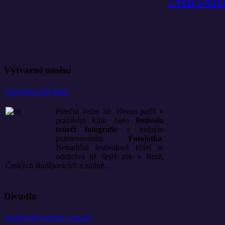
Výtvarné umění
Fotojatka vidí jinak!
Páteční večer 30. března patřil v
pražském kinu Aero
festivalu
tvůrčí fotografie
s trefným
pojmenováním
Fotojatka
.
Netradiční festivalové klání se
odehrává již šestý rok v Brně,
Českých Budějovicích a zmíně...
Divadlo
Kočár plný neřesti i ctnosti