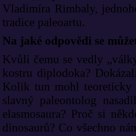
Vladimíra Rimbaly, jednoho
tradice paleoartu.
Na jaké odpovědi se můžet
Kvůli čemu se vedly „válk
kostru diplodoka? Dokázali
Kolik tun mohl teoreticky 
slavný paleontolog nasadi
elasmosaura? Proč si někdo
dinosaurů? Co všechno nám 