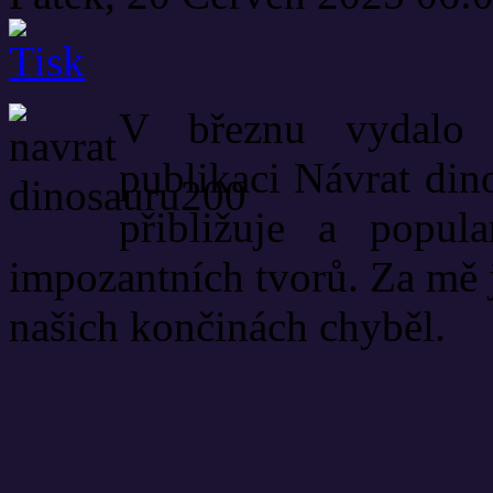
V březnu vydalo n
publikaci Návrat din
přibližuje a popul
impozantních tvorů. Za mě 
našich končinách chyběl.