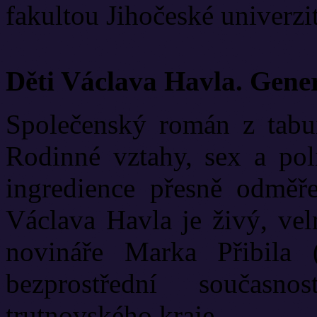
fakultou Jihočeské univerzit
Děti Václava Havla. Gene
Společenský román z tabui
Rodinné vztahy, sex a poli
ingredience přesně odměř
Václava Havla je živý, vel
novináře Marka Přibila 
bezprostřední současn
trutnovského kraje.