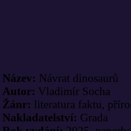
Název:
Návrat dinosaurů
Autor:
Vladimír Socha
Žánr:
literatura faktu, příro
Nakladatelství:
Grada
Rok vydání:
2025, paperb