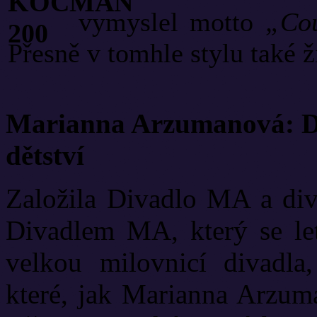
vymyslel motto
„Cou
Přesně v tomhle stylu také ži
Marianna Arzumanová: Di
dětství
Založila Divadlo MA a diva
Divadlem MA, který se let
velkou milovnicí divadla
které, jak Marianna Arzuma