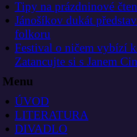
Tipy na prázdninové čten
Jánošíkov dukát představí
folkoru
Festival o ničem vybízí 
Zatancujte si s Janem Ci
Menu
ÚVOD
LITERATURA
DIVADLO