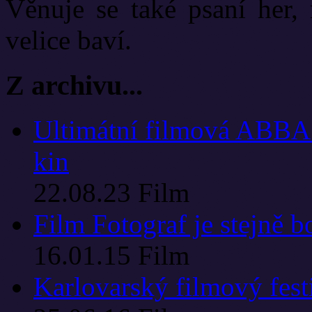
Věnuje se také psaní her, 
velice baví.
Z archivu...
Ultimátní filmová ABBA p
kin
22.08.23
Film
Film Fotograf je stejně 
16.01.15
Film
Karlovarský filmový festi