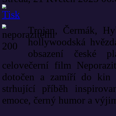
Trojan, Čermák, Hy
hollywoodská hvězda
obsazení české p
celovečerní film Neporazi
dotočen a zamíří do kin 
strhující příběh inspirov
emoce, černý humor a výji