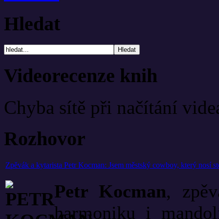
Hledat
Videorecenze knih
Chyba sítě při načítání vide
Rozhovor
Zpěvák a kytarista Petr Kocman: Jsem městský cowboy, který nosí st
Petr Kocman
, zpěv
harmoniku i mando