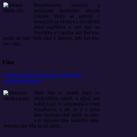
Respektovaný skladatel a
producent hudebního divadla
Zdenek Merta se narodil v
Hranicích na Moravě a své dětství
trávil například u své tety ve
Veselíčku u Lipníka nad Bečvou,
prožil ale také čtyři roky v Bejrútu, kde byl jeho
otec dipl...
Film
Odvážná rebelka, která jako jediná může
zachránit království
Malá Mia je sirotek žijící ve
středověkém městě, v němž zná
každý kout. Je samostatná a velmi
vynalézavá, a tak se jí a jejím
třem lasičkám daří přežít na ulici,
a to zejména díky krádežím jídla.
Jednoho dne Mia prchá před...