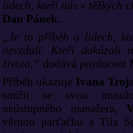
lidech, kteří nás v těžkých 
Dan
Pánek
.
„Je to příběh o lidech, kt
nevzdali. Kteří dokázali
života,“
dodává producent
Příběh ukazuje
Ivana
Troj
smířit se svou minul
neústupného manažera,
věrnou parťačku a Tila S