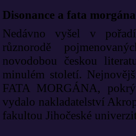
Disonance a fata morgána
Nedávno vyšel v pořadí
různorodě pojmenovanýc
novodobou českou literat
minulém století. Nejnově
FATA MORGÁNA, pokrývá
vydalo nakladatelství Akrop
fakultou Jihočeské univerzit