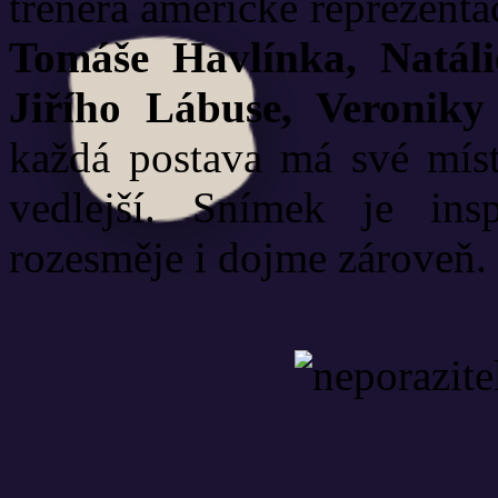
trenéra americké reprezent
Tomáše Havlínka, Natál
Jiřího Lábuse, Veronik
každá postava má své míst
vedlejší. Snímek je ins
rozesměje i dojme zároveň.