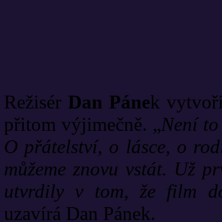
Režisér
Dan Páne
k vytvoři
přitom výjimečně. „
Není to 
O přátelství, o lásce, o ro
můžeme znovu vstát. Už prv
utvrdily v tom, že film d
uzavírá Dan Pánek.