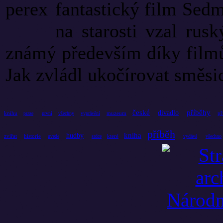
fantastický film Sedm
na starosti vzal rusk
známý především díky film
Jak zvládl ukočírovat směsic
české
příběhy
divadlo
knihu
muzeum
př
praze
první
všechny
vyprávění
příběh
kniha
hudby
zvířat
historie
které
uvede
srdce
vydává
všechno