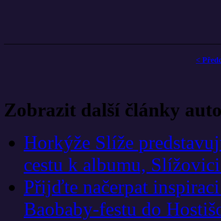
< Před
Zobrazit další články aut
Horkýže Slíže predstavu
cestu k albumu, Slížovici
Přijďte načerpat inspirac
Baobaby-festu do Hostiš