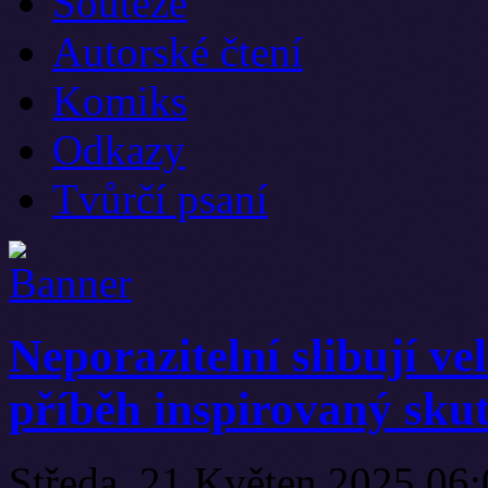
Soutěže
Autorské čtení
Komiks
Odkazy
Tvůrčí psaní
Neporazitelní slibují ve
příběh inspirovaný sku
Středa, 21 Květen 2025 06