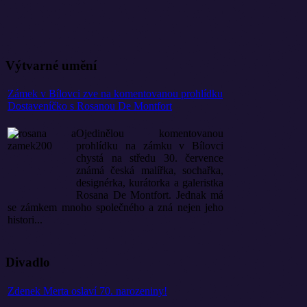
Výtvarné umění
Zámek v Bílovci zve na komentovanou prohlídku
Dostaveníčko s Rosanou De Montfort
Ojedinělou komentovanou
prohlídku na zámku v Bílovci
chystá na středu 30. července
známá česká malířka, sochařka,
designérka, kurátorka a galeristka
Rosana De Montfort. Jednak má
se zámkem mnoho společného a zná nejen jeho
histori...
Divadlo
Zdenek Merta oslaví 70. narozeniny!