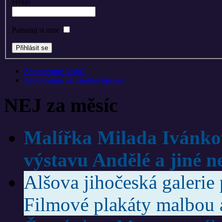
Heslo
Pamatuj si mne
Zapomenuté heslo?
Zapomenuté uživatelské jméno?
NEJ za měsíc
Malířka Milada Ivánko
výstavu Andělé a jiné n
Alšova jihočeská galerie 
Filmové plakáty malbou 