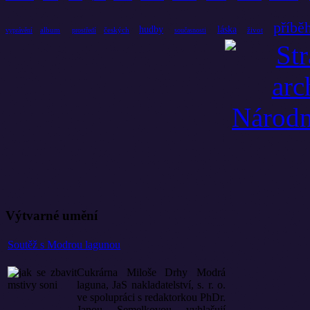
příbě
hudby
láska
album
českých
život
vyprávění
prostředí
současnosti
Výtvarné umění
Soutěž s Modrou lagunou
Cukrárna Miloše Drhy Modrá
laguna, JaS nakladatelství, s. r. o.
ve spolupráci s redaktorkou PhDr.
Janou Semelkovou vyhlašují