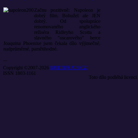
Začnu pozitivně: Napoleon je
dobrý film. Bohužel ale JEN
dobrý. Od spolupráce
renomovaného anglického
režiséra Ridleyho Scotta a
slavného "oscarového" herce
Joaquina Phoenixe jsem čekala dílo výjimečné,
nadprůměrné, pamětihodné.
...
Copyright ©2007-2026
KULTURA21.CZ
ISSN 1803-1161
Toto dílo podléhá licenci