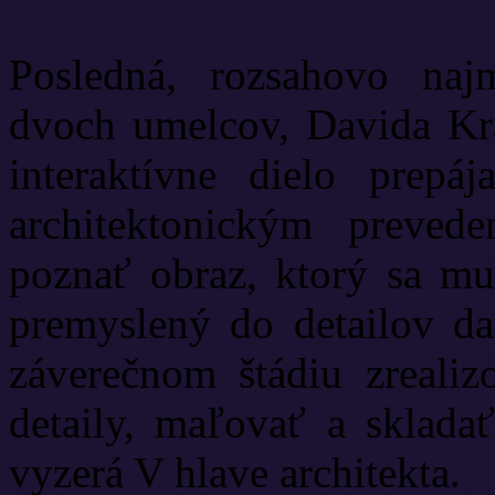
Posledná, rozsahovo naj
dvoch umelcov, Davida Kra
interaktívne dielo prepá
architektonickým prevede
poznať obraz, ktorý sa mus
premyslený do detailov d
záverečnom štádiu zrealiz
detaily, maľovať a sklada
vyzerá V hlave architekta.