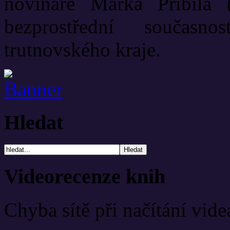
novináře Marka Přibila 
bezprostřední současn
trutnovského kraje.
Hledat
Videorecenze knih
Chyba sítě při načítání vide