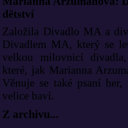
Marianna Arzumanová: Di
dětství
Založila Divadlo MA a diva
Divadlem MA, který se let
velkou milovnicí divadla
které, jak Marianna Arzuma
Věnuje se také psaní her, 
velice baví.
Z archivu...