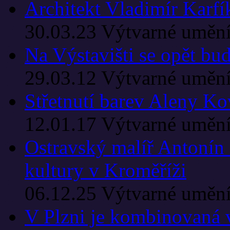
Architekt Vladimír Karfí
30.03.23
Výtvarné uměn
Na Výstavišti se opět bu
29.03.12
Výtvarné uměn
Střetnutí barev Aleny K
12.01.17
Výtvarné uměn
Ostravský malíř Antonín 
kultury v Kroměříži
06.12.25
Výtvarné uměn
V Plzni je kombinovaná 