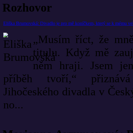
Rozhovor
Eliška Brumovská: Divadlo je pro mě koníčkem, který se k mému velk
„Musím říct, že mně 
titulu. Když mě zau
něm hraji. Jsem jen
příběh tvoří,“ přizná
Jihočeského divadla v Český
no...