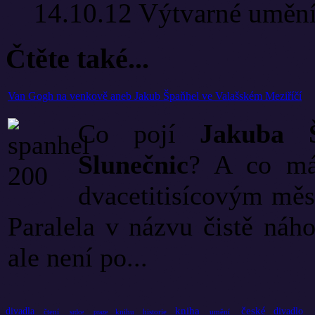
14.10.12
Výtvarné uměn
Čtěte také...
Van Gogh na venkově aneb Jakub Špaňhel ve Valašském Meziříčí
Co pojí
Jakuba Š
Slunečnic
? A co má
dvacetitisícovým měs
Paralela v názvu čistě náh
ale není po...
kniha
české
divadla
divadlo
čtení
knihu
historie
umění
srdce
praze