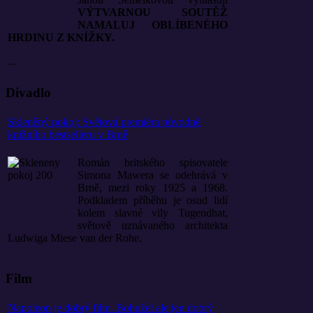
VÝTVARNOU SOUTĚŽ
NAMALUJ OBLÍBENÉHO
HRDINU Z KNÍŽKY.
...
Divadlo
Skleněný pokoj: Světová premiéra původně
knižního bestselleru v Brně
Román britského spisovatele
Simona Mawera se odehrává v
Brně, mezi roky 1925 a 1968.
Podkladem příběhu je osud lidí
kolem slavné vily Tugendhat,
světově uznávaného architekta
Ludwiga Miese van der Rohe.
Film
Napoleon je dobrý film. Bohužel ale jen dobrý