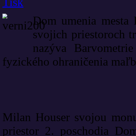
Dom umenia mesta Br
svojich priestoroch t
nazýva Barvometrie
fyzického ohraničenia maľb
Milan Houser svojou monu
priestor 2. poschodia D