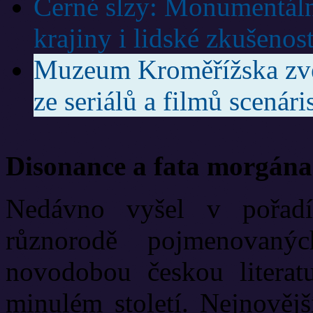
Černé slzy: Monumentáln
krajiny i lidské zkušenost
Muzeum Kroměřížska zve 
ze seriálů a filmů scená
Disonance a fata morgána
Nedávno vyšel v pořadí
různorodě pojmenovanýc
novodobou českou literat
minulém století. Nejnově