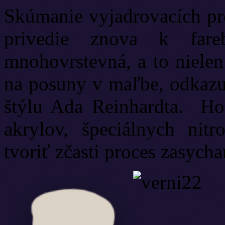
Skúmanie vyjadrovacích pro
privedie znova k fareb
mnohovrstevná, a to niele
na posuny v maľbe, odkazu
štýlu Ada Reinhardta. Hou
akrylov, špeciálnych nit
tvoriť zčasti proces zasycha