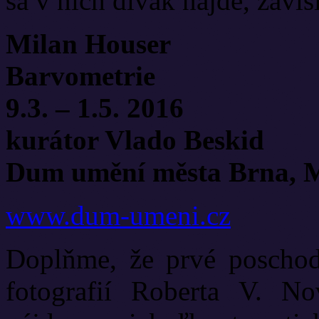
sa v nich divák nájde, závis
Milan Houser
Barvometrie
9.3. – 1.5. 2016
kurátor Vlado Beskid
Dum umění města Brna, M
www.dum-umeni.cz
Doplňme, že prvé poscho
fotografií Roberta V.