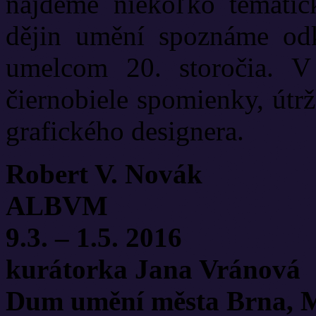
nájdeme niekoľko tematic
dějin umění spoznáme o
umelcom 20. storočia. V 
čiernobiele spomienky, útr
grafického designera.
Robert V. Novák
ALBVM
9.3. – 1.5. 2016
kurátorka Jana Vránová
Dum umění města Brna, M