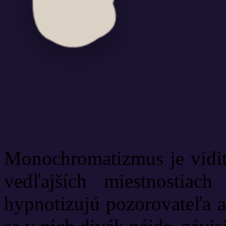
Monochromatizmus je vidit
vedľajších miestnostiach
hypnotizujú pozorovateľa a