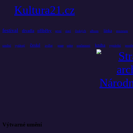
Kultura21.cz
festival
příběhy
divadla
láska
českých
album
muzeum
první
slaví
české
kniha
umění
zvířat
vydávají
praze
srdce
současnosti
vyprávění
prostř
Výtvarné umění