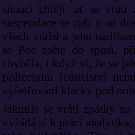
situaci chtějí, ať se vrát
suspendace se ruší a on do
všech vražd a jeho nadříze
se Poe začte do spisů, při
chyběla, i když ví, že se je
policejním ředitelství ne
vyšetřování klacky pod noh
Jakmile se vrátí zpátky na 
vyžádá si k práci analytika