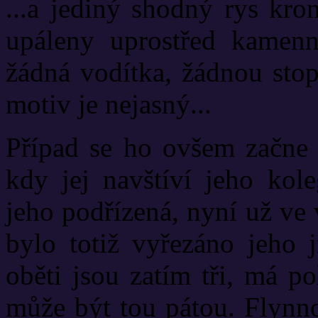
...
a jediný shodný rys krom
upáleny uprostřed kamenn
žádná vodítka, žádnou stop
motiv je nejasný...
Případ se ho ovšem začne t
kdy jej navštíví jeho kol
jeho podřízená, nyní už ve v
bylo totiž vyřezáno jeho j
oběti jsou zatím tři, má p
může být tou pátou. Flynno