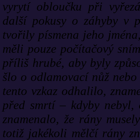
vyrytí obloučku při vyřez
další pokusy o záhyby v p
tvořily písmena jeho jména
měli pouze počítačový sním
příliš hrubé, aby byly způs
šlo o odlamovací nůž nebo
tento vzkaz odhalilo, znam
před smrtí – kdyby nebyl, 
znamenalo, že rány musely
totiž jakékoli mělčí rány z