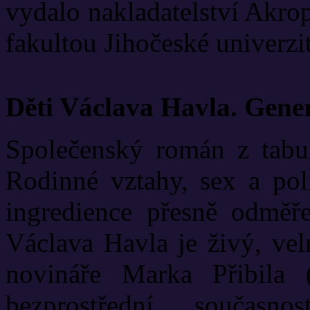
vydalo nakladatelství Akrop
fakultou Jihočeské univerzit
Děti Václava Havla. Gene
Společenský román z tabui
Rodinné vztahy, sex a poli
ingredience přesně odměř
Václava Havla je živý, vel
novináře Marka Přibila 
bezprostřední současn