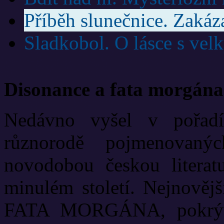
Příběh slunečnice. Zakáz
Sladkobol. O lásce s ve
Disonance a fata morgána
Nedávno vyšel v pořadí
různorodě pojmenovanýc
novodobou českou literat
minulém století. Nejnově
FATA MORGÁNA, pokrývá