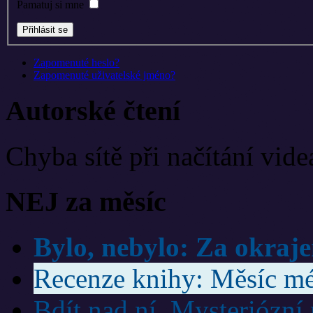
Pamatuj si mne
Zapomenuté heslo?
Zapomenuté uživatelské jméno?
Autorské čtení
Chyba sítě při načítání vide
NEJ za měsíc
Bylo, nebylo: Za okraj
Recenze knihy: Měsíc mé
Bdít nad ní. Mysteriózní