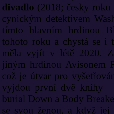
divadlo
(2018; česky roku 
cynickým detektivem Was
tímto hlavním hrdinou B
tohoto roku a chystá se i 
měla vyjít v létě 2020. Z
jiným hrdinou Avisonem 
což je útvar pro vyšetřován
vyjdou první dvě knihy –
burial Down a Body Breaker
se svou ženou, a když jej