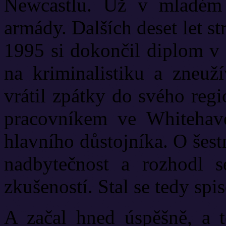
Newcastlu. Už v mladém v
armády. Dalších deset let st
1995 si dokončil diplom v s
na kriminalistiku a zneuž
vrátil zpátky do svého reg
pracovníkem ve Whitehave
hlavního důstojníka. O šest
nadbytečnost a rozhodl s
zkušeností. Stal se tedy sp
A začal hned úspěšně, a 