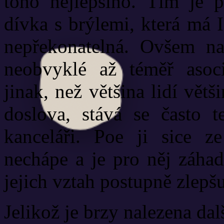
toho nejlepšího. Tím je 
dívka s brýlemi, která má 
nepřekonatelná. Ovšem n
neobvyklé až téměř asoci
jinak, než většina lidí větši
doslova, stává se často 
kanceláři. Poe ji sice z
nechápe a je pro něj záhad
jejich vztah postupně zlepšu
Jelikož je brzy nalezena dalš