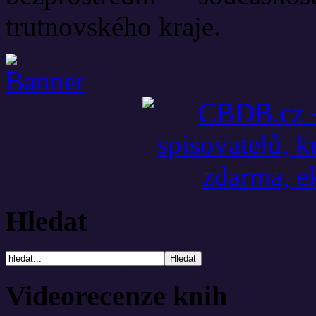
trutnovského kraje.
Hledat
Videorecenze knih