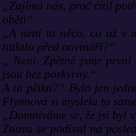
„Zajímá nás, proč cítil pot
oběti“.
„A není to něco, co už v m
tutlalo před novináři?“
„ Není. Zpětně jsme první 
jsou bez poskvrny.“
A ta pětka?“ Bylo jen jedn
Flynnová si myslela to sam
„Domníváme se, že jsi byl 
Znovu se podíval na posled