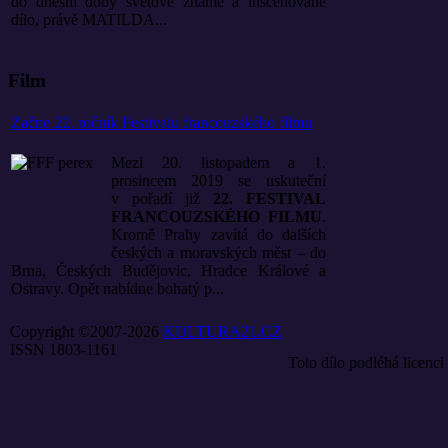
do dnešní doby světově známé a inscenované
dílo, právě MATILDA...
Film
Začne 22. ročník Festivalu francouzského filmu
Mezi 20. listopadem a 1.
prosincem 2019 se uskuteční
v pořadí již
22. FESTIVAL
FRANCOUZSKÉHO FILMU
.
Kromě Prahy zavítá do dalších
českých a moravských měst – do
Brna, Českých Budějovic, Hradce Králové a
Ostravy. Opět nabídne bohatý p...
Copyright ©2007-2026
KULTURA21.CZ
ISSN 1803-1161
Toto dílo podléhá licenci