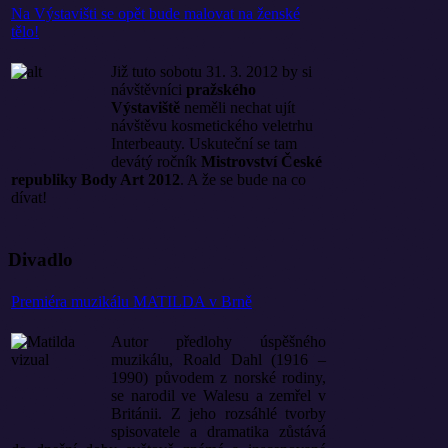
Na Výstavišti se opět bude malovat na ženské
tělo!
Již tuto sobotu 31. 3. 2012 by si
návštěvníci
pražského
Výstaviště
neměli nechat ujít
návštěvu kosmetického veletrhu
Interbeauty. Uskuteční se tam
devátý ročník
Mistrovství České
republiky Body Art 2012
. A že se bude na co
dívat!
Divadlo
Premiéra muzikálu MATILDA v Brně
Autor předlohy úspěšného
muzikálu, Roald Dahl (1916 –
1990) původem z norské rodiny,
se narodil ve Walesu a zemřel v
Británii. Z jeho rozsáhlé tvorby
spisovatele a dramatika zůstává