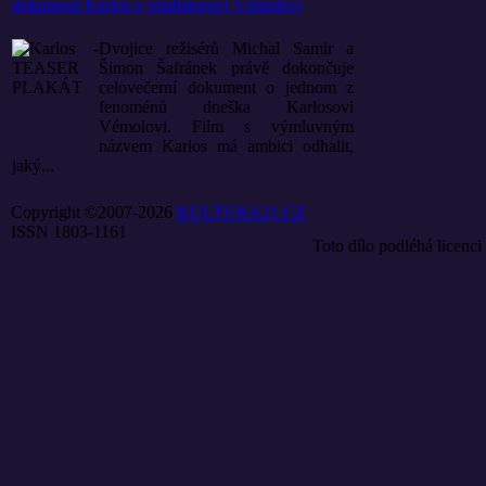
dokument Karlos o gladiátorovi Vémolovi
Dvojice režisérů Michal Samir a
Šimon Šafránek právě dokončuje
celovečerní dokument o jednom z
fenoménů dneška Karlosovi
Vémolovi. Film s výmluvným
názvem Karlos má ambici odhalit,
jaký...
Copyright ©2007-2026
KULTURA21.CZ
ISSN 1803-1161
Toto dílo podléhá licenci