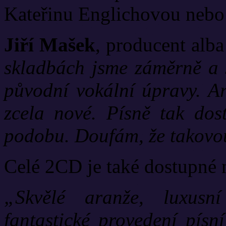
Kateřinu Englichovou nebo
Jiří Mašek
, producent alba
skladbách jsme záměrně a 
původní vokální úpravy. A
zcela nové. Písně tak dost
podobu. Doufám, že takovou
Celé 2CD je také dostupné 
„Skvělé aranže, luxusn
fantastické provedení pís