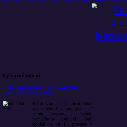
Výtvarné umění
Architektura konverzí jako ukázka toho, že i
starých věcí je třeba si vážit
Pokud Vám osud industriálních
staveb není lhostejný, pak jistě
oceníte výstavu s názvem
Architektura konverzí, která
probíhá již od 17. prosince v