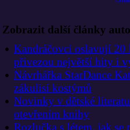
< Před
Zobrazit další články aut
Kandráčovci oslavují 20 
přivezou největší hity i 
Návrhářka StarDance Kat
zákulisí kostýmů
Novinky v dětské literat
otevřením knihy
Rozlučka s létem, jak se 