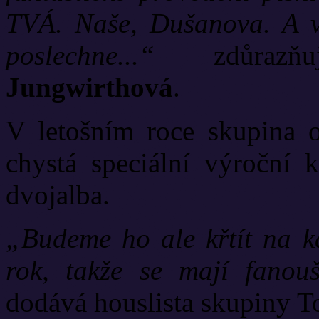
TVÁ. Naše, Dušanova. A v
poslechne...“
zdůrazň
Jungwirthová
.
V letošním roce skupina o
chystá speciální výroční 
dvojalba.
„Budeme ho ale křtít na k
rok, takže se mají fanou
dodává houslista skupiny T