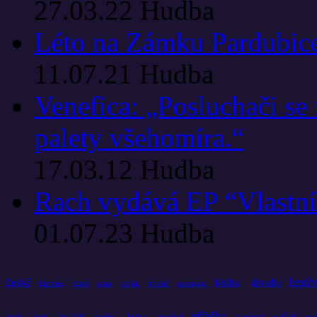
27.03.22
Hudba
Léto na Zámku Pardubice
11.07.21
Hudba
Venefica: „Posluchači se
palety všehomíra.“
17.03.12
Hudba
Rach vydává EP “Vlastn
01.07.23
Hudba
festiv
české
kniha
divadlo
historie
které
zvířat
přináší
muzeum
praze
příběhy
českých
umění
knihu
ročník
první
prostředí
vyprávění
vydávají
vyd