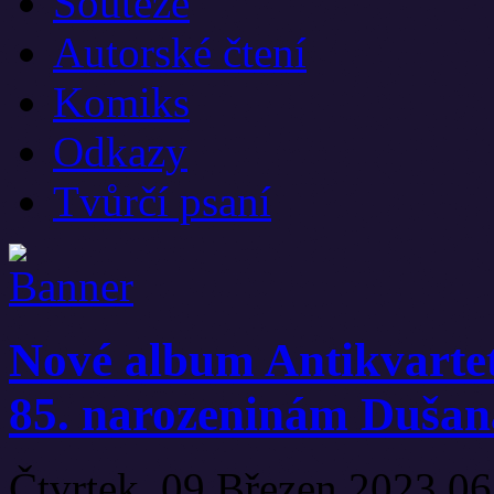
Soutěže
Autorské čtení
Komiks
Odkazy
Tvůrčí psaní
Nové album Antikvarte
85. narozeninám Dušan
Čtvrtek, 09 Březen 2023 0