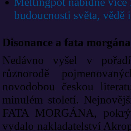
Meltingpot nabídne více 
budoucnosti světa, vědě i
Disonance a fata morgána
Nedávno vyšel v pořadí
různorodě pojmenovanýc
novodobou českou literat
minulém století. Nejnově
FATA MORGÁNA, pokrývá
vydalo nakladatelství Akrop