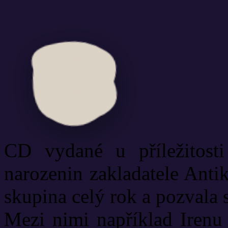
CD vydané u příležitosti
narozenin zakladatele Anti
skupina celý rok a pozvala s
Mezi nimi například Irenu