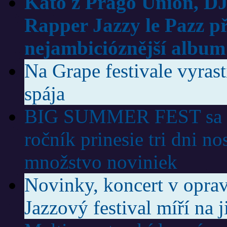
Kato z Prago Union, DJ
Rapper Jazzy le Pazz p
nejambicióznější album
Na Grape festivale vyras
spája
BIG SUMMER FEST sa vr
ročník prinesie tri dni no
množstvo noviniek
Novinky, koncert v oprav
Jazzový festival míří na 