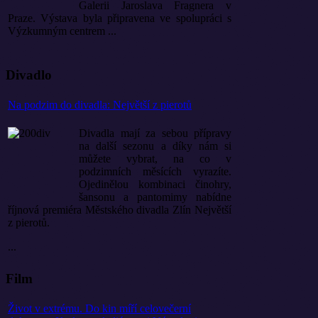
Galerii Jaroslava Fragnera v
Praze. Výstava byla připravena ve spolupráci s
Výzkumným centrem ...
Divadlo
Na podzim do divadla: Největší z pierotů
Divadla mají za sebou přípravy
na další sezonu a díky nám si
můžete vybrat, na co v
podzimních měsících vyrazíte.
Ojedinělou kombinaci činohry,
šansonu a pantomimy nabídne
říjnová premiéra Městského divadla Zlín Největší
z pierotů.
...
Film
Život v extrému. Do kin míří celovečerní