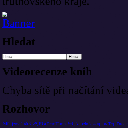
trutnovského kraje.
Hledat
Videorecenze knih
Chyba sítě při načítání vide
Rozhovor
Milujeme hrát živě, říká Petr Harmáček, kapelník skupiny Top Dr