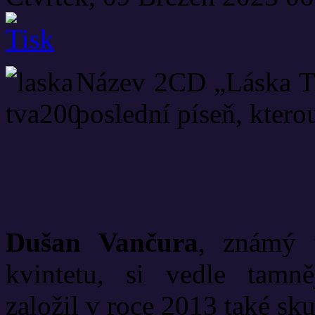
Název 2CD „Láska T
poslední píseň, ktero
Dušan Vančura
, známý t
kvintetu, si vedle tamně
založil v roce 2013 také s