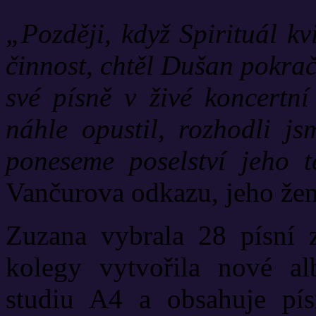
„Později, když Spirituál kv
činnost, chtěl Dušan pokrač
své písně v živé koncertn
náhle opustil, rozhodli j
poneseme poselství jeho t
Vančurova odkazu, jeho že
Zuzana vybrala 28 písní 
kolegy vytvořila nové a
studiu A4 a obsahuje písn