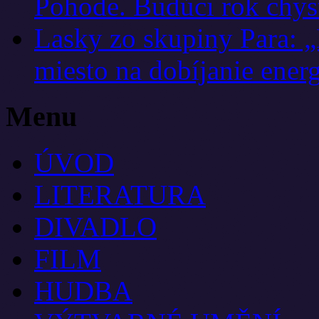
Pohode. Budúci rok chyst
Lasky zo skupiny Para: „
miesto na dobíjanie ener
Menu
ÚVOD
LITERATURA
DIVADLO
FILM
HUDBA