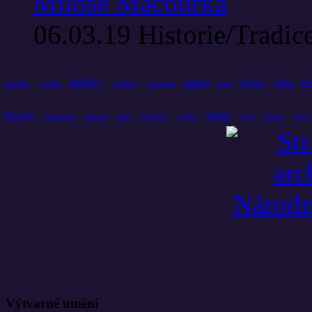
Miloše Macourka
06.03.19
Historie/Tradic
fe
příběhy
české
kapela
láska
knihu
muzeum
prostředí
vydávají
srdce
kniha
divadlo
historie
českých
album
čtení
současnosti
praze
vydává
první
Výtvarné umění