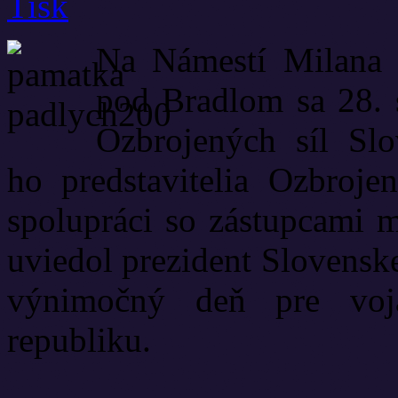
Na Námestí Milana R
pod Bradlom sa 28. 
Ozbrojených síl Slo
ho predstavitelia Ozbroje
spolupráci so zástupcami 
uviedol prezident Slovenske
výnimočný deň pre voj
republiku.