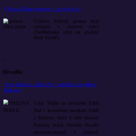
Výstava Ztížený prostor v Jazzové sekci
Výstava Ztížený prostor byla
zahájena v Jazzové sekci
(Valdštejnská ulice na pražské
Malé Straně).
...
Divadlo
Cena Thálie za pařížského "vrabčáka" pro Hanu
Fialovou
Cenu Thálie za ztvárnění Edith
Piaf v komorním muzikálu Edith
a Marlene, který v režii Janusze
Klimszy uvádí Národní divadlo
moravskoslezské v Ostravě,