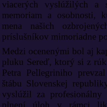
viacerých vyslúžilých a 
memoriam a osobnosti, kt
mena našich ozbrojený
príslušníkov mimoriadne po
Medzi ocenenými bol aj kap
pluku Sereď, ktorý si z rú
Petra Pellegriniho prevza
štábu Slovenskej republiky
vyslúžil za profesionálny 
plnení úloh v rámci lik