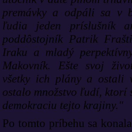
premávky a odpáli sa v bl
ľudia jeden príslušník a
poddôstojník Patrik Frašt
Iraku a mladý perpektívn
Makovník. Ešte svoj život
všetky ich plány a ostali
ostalo množstvo ľudí, ktorí 
demokraciu tejto krajiny."
Po tomto príbehu sa konala