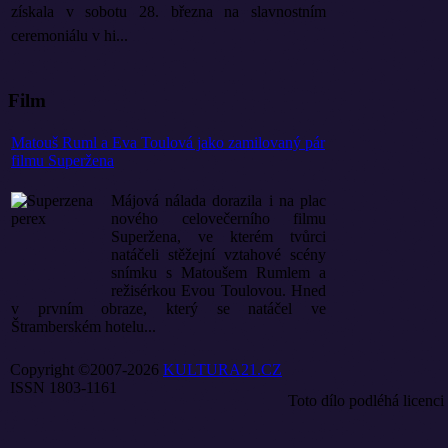
získala v sobotu 28. března na slavnostním
ceremoniálu v hi...
Film
Matouš Ruml a Eva Toulová jako zamilovaný pár
filmu Superžena
Májová nálada dorazila i na plac
nového celovečerního filmu
Superžena, ve kterém tvůrci
natáčeli stěžejní vztahové scény
snímku s Matoušem Rumlem a
režisérkou Evou Toulovou. Hned
v prvním obraze, který se natáčel ve
Štramberském hotelu...
Copyright ©2007-2026
KULTURA21.CZ
ISSN 1803-1161
Toto dílo podléhá licenci