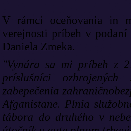
V rámci oceňovania in 
verejnosti príbeh v podaní
Daniela Zmeka.
"Vynára sa mi príbeh z 2
príslušníci ozbrojenýc
zabepečenia zahraničnobezp
Afganistane. Plnia služobn
tábora do druhého v neb
útočník v aute plnom trhavi