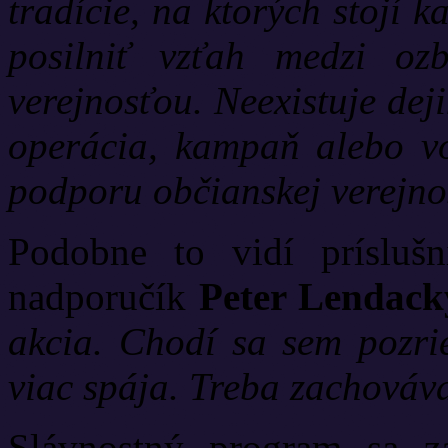
tradície, na ktorých stojí
posilniť vzťah medzi oz
verejnosťou. Neexistuje dej
operácia, kampaň alebo vo
podporu občianskej verejnos
Podobne to vidí prísluš
nadporučík
Peter Lendac
akcia. Chodí sa sem pozri
viac spája. Treba zachováva
Slávnostný program sa z