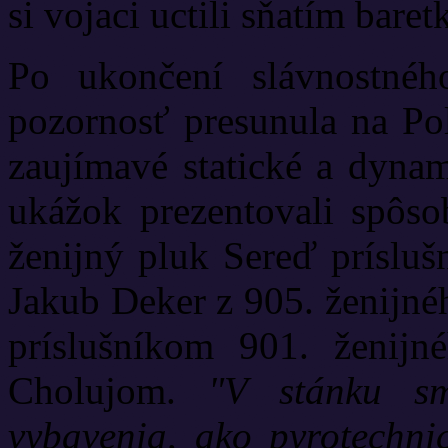
si vojaci uctili sňatím bare
Po ukončení slávnostné
pozornosť presunula na Po
zaujímavé statické a dynam
ukážok prezentovali spôso
ženijný pluk Sereď prísluš
Jakub Deker z 905. ženijnéh
príslušníkom 901. ženij
Cholujom.
"V stánku sme
vybavenia, ako pyrotechni