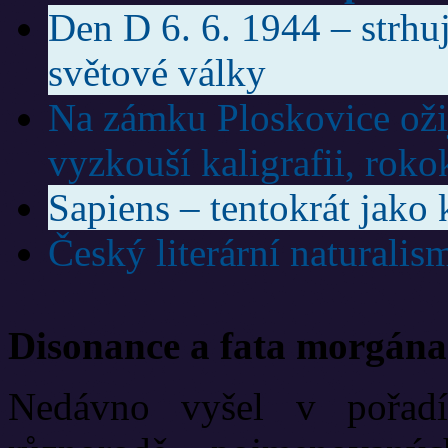
Den D 6. 6. 1944 – strhuj
světové války
Na zámku Ploskovice ožije
vyzkouší kaligrafii, roko
Sapiens – tentokrát jako
Český literární naturalis
Disonance a fata morgána
Nedávno vyšel v pořadí