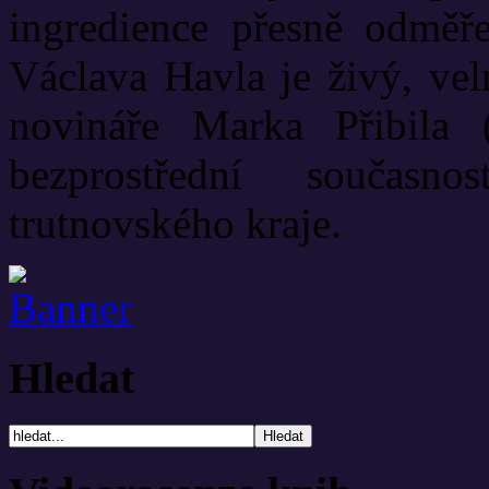
ingredience přesně odměř
Václava Havla je živý, vel
novináře Marka Přibila 
bezprostřední současn
trutnovského kraje.
Hledat