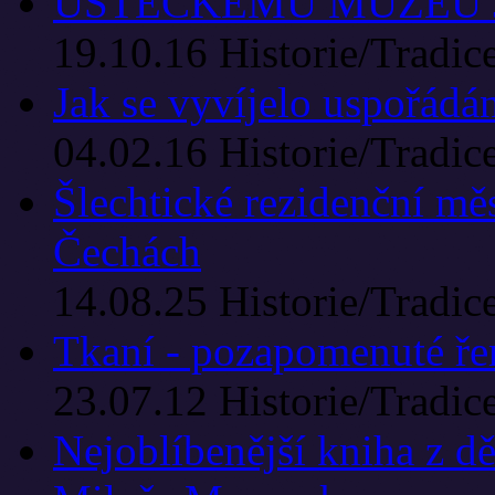
ÚSTECKÉMU MUZEU J
19.10.16
Historie/Tradic
Jak se vyvíjelo uspořádán
04.02.16
Historie/Tradic
Šlechtické rezidenční mě
Čechách
14.08.25
Historie/Tradic
Tkaní - pozapomenuté ř
23.07.12
Historie/Tradic
Nejoblíbenější kniha z dě