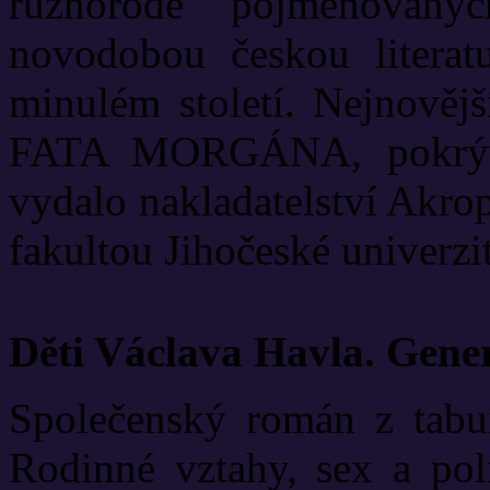
různorodě pojmenovanýc
novodobou českou literat
minulém století. Nejnově
FATA MORGÁNA, pokrývá
vydalo nakladatelství Akrop
fakultou Jihočeské univerzit
Děti Václava Havla. Gene
Společenský román z tabui
Rodinné vztahy, sex a poli