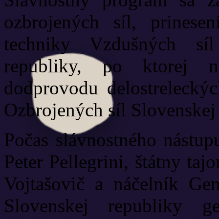
ozbrojených síl, prinese
techniky Vzdušných síl
republiky, po ktorej 
dodprovodu delostreleckýc
Ozbrojených síl Slovenskej 
Počas slávnostného nástupu
Peter Pellegrini, štátny ta
Vojtašovič a náčelník Gen
Slovenskej republiky g