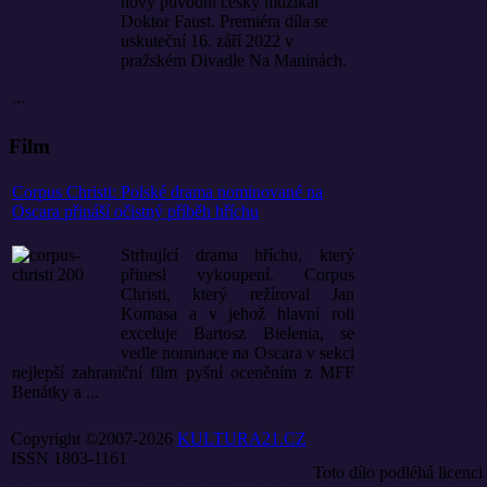
nový původní český muzikál
Doktor Faust. Premiéra díla se
uskuteční 16. září 2022 v
pražském Divadle Na Maninách.
...
Film
Corpus Christi: Polské drama nominované na
Oscara přináší očistný příběh hříchu
Strhující drama hříchu, který
přinesl vykoupení. Corpus
Christi, který režíroval Jan
Komasa a v jehož hlavní roli
exceluje Bartosz Bielenia, se
vedle nominace na Oscara v sekci
nejlepší zahraniční film pyšní oceněním z MFF
Benátky a ...
Copyright ©2007-2026
KULTURA21.CZ
ISSN 1803-1161
Toto dílo podléhá licenci