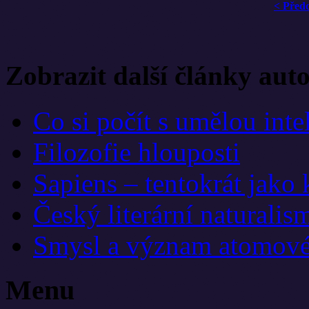
< Před
Zobrazit další články aut
Co si počít s umělou inte
Filozofie hlouposti
Sapiens – tentokrát jako
Český literární naturalis
Smysl a význam atomov
Menu