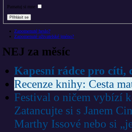
Pamatuj si mne
Zapomenuté heslo?
Zapomenuté uživatelské jméno?
NEJ za měsíc
Kapesní rádce pro cíti, 
Recenze knihy: Cesta ma
Festival o ničem vybízí 
Zatancujte si s Janem Ci
Marthy Issové nebo si „j