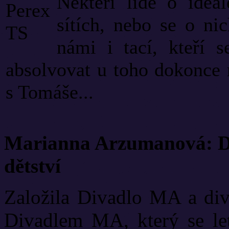
Někteří lidé o ideál
sítích, nebo se o ni
námi i tací, kteří 
absolvovat u toho dokonce 
s Tomáše...
Marianna Arzumanová: Di
dětství
Založila Divadlo MA a diva
Divadlem MA, který se let