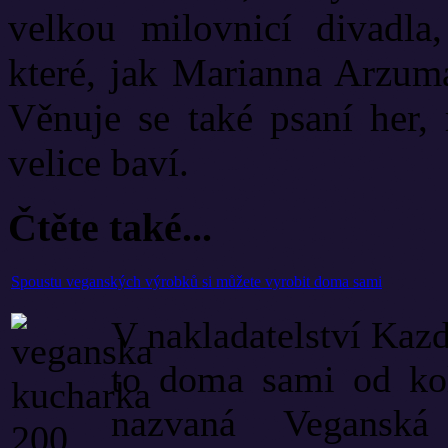
velkou milovnicí divadla
které, jak Marianna Arzuma
Věnuje se také psaní her, 
velice baví.
Čtěte také...
Spoustu veganských výrobků si můžete vyrobit doma sami
V nakladatelství Kazd
to doma sami od kole
nazvaná Vegansk