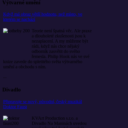
Výtvarné umění
Když má obraz větší hodnotu, než místo, ve
kterém se nachází
Teorie není špatná věc. Ale praxe
a dlouholeté zkušenosti jsou k
nezaplacení. A my můžeme být
rádi, když nás chce nějaký
odborník zasvětit do svého
řemesla. Philip Hook nás ve své
knize zavede do spletitého světa výtvarného
umění a obchodu s ním.
...
Divadlo
Připravuje se nový, původní, český muzikál
Doktor Faust
KVArt Production s.r.o. a
Divadlo Na Maninách uvedou