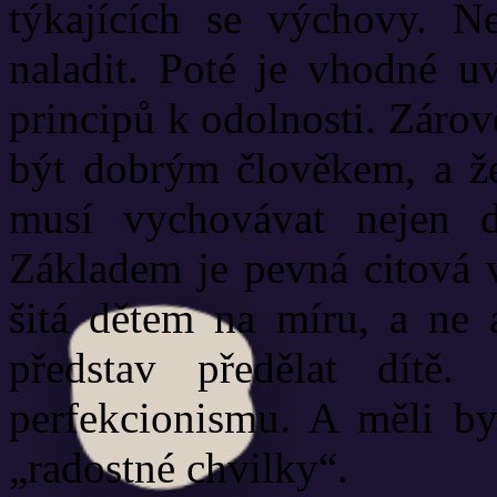
týkajících se výchovy. N
naladit. Poté je vhodné uv
principů k odolnosti. Záro
být dobrým člověkem, a že
musí vychovávat nejen d
Základem je pevná citová 
šitá dětem na míru, a ne 
představ předělat dítě
perfekcionismu. A měli b
„radostné chvilky“.