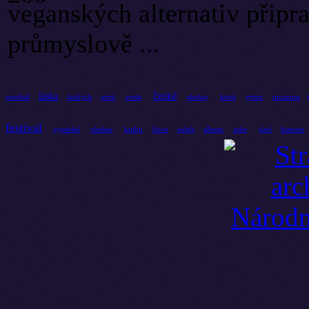
veganských alternativ připra
průmyslově ...
české
láska
českých
které
muzeum
prostředí
první
uvede
všechny
rytmu
festival
knihu
život
album
historie
vyprávění
všechno
ročník
srdce
slaví