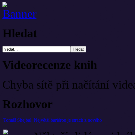
Hledat
Videorecenze knih
Chyba sítě při načítání vide
Rozhovor
Tomáš Shejbal: Největší bariérou je strach z nového