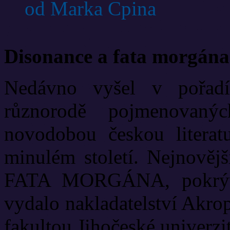
od Marka Cpina
Disonance a fata morgána
Nedávno vyšel v pořadí
různorodě pojmenovanýc
novodobou českou literat
minulém století. Nejnově
FATA MORGÁNA, pokrývá
vydalo nakladatelství Akrop
fakultou Jihočeské univerzit