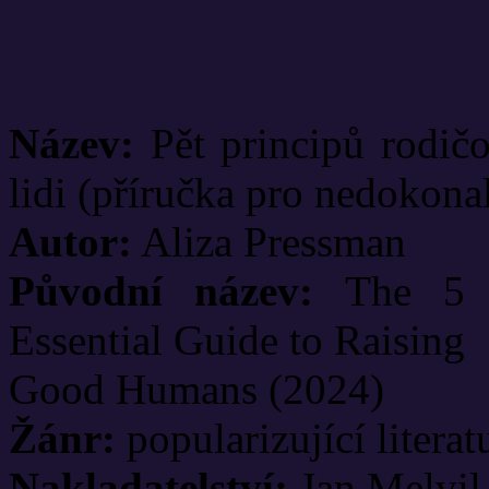
Název:
Pět principů rodičo
lidi (příručka pro nedokona
Autor:
Aliza Pressman
Původní název:
The 5 Pr
Essential Guide to Raising
Good Humans (2024)
Žánr:
popularizující literat
Nakladatelství:
Jan Melvil