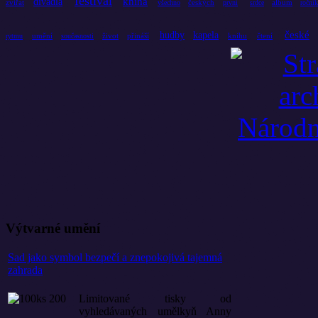
festival
kniha
divadla
zvířat
českých
album
všechno
první
srdce
ročník
české
hudby
kapela
umění
život
přináší
knihu
čtení
rytmu
současnosti
Výtvarné umění
Sad jako symbol bezpečí a znepokojivá tajemná
zahrada
Limitované tisky od
vyhledávaných umělkyň Anny