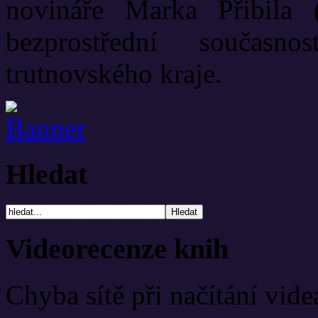
novináře Marka Přibila 
bezprostřední současn
trutnovského kraje.
Hledat
Videorecenze knih
Chyba sítě při načítání vide