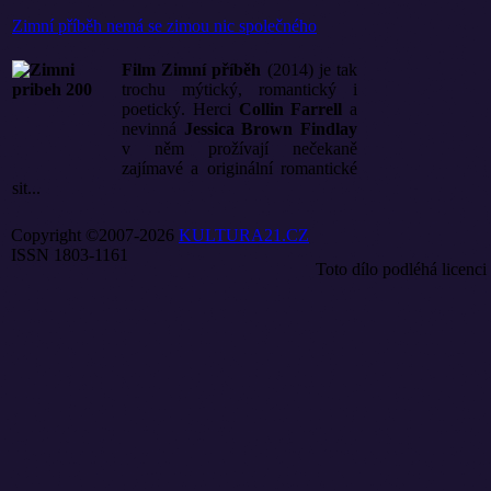
Zimní příběh nemá se zimou nic společného
Film Zimní příběh
(2014) je tak
trochu mýtický, romantický i
poetický. Herci
Collin Farrell
a
nevinná
Jessica Brown Findlay
v něm prožívají nečekaně
zajímavé a originální romantické
sit...
Copyright ©2007-2026
KULTURA21.CZ
ISSN 1803-1161
Toto dílo podléhá licenci