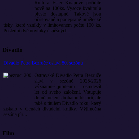
Ruth a Ester Knapové pořídíte
nově na 100ks. Vysoce kvalitní a
přesto dostupné. Takové jsou
očíslované a podepsané umělecké
tisky, které vznikly v limitovaném počtu 100 ks.
Poslední dvě novinky úspěšných...
Divadlo
Divadlo Petra Bezruče oslaví 80. sezónu
Ostravské Divadlo Petra Bezruče
slaví v sezóně 2025/2026
významné jubileum – osmdesát
let od svého založení. Vstupuje
do něj nejen s bohatou historií, ale
také s titulem Divadlo roku, který
získalo v Cenách divadelní kritiky. Výjimečná
sezóna při...
Film