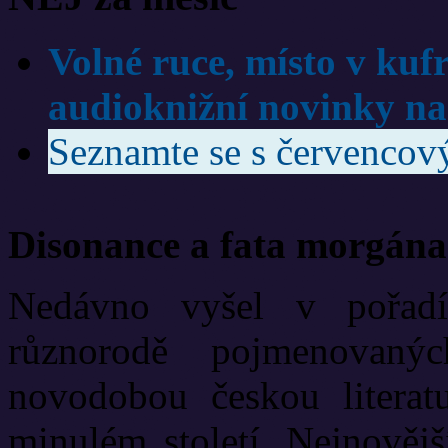
Volné ruce, místo v kuf
audioknižní novinky na
Seznamte se s červenco
Disonance a fata morgána
Nedávno vyšel v pořadí
různorodě pojmenovanýc
novodobou českou literat
minulém století. Nejnově