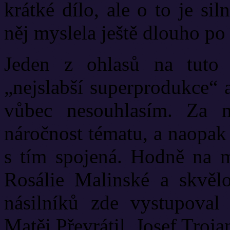
krátké dílo, ale o to je si
něj myslela ještě dlouho po
Jeden z ohlasů na tuto 
„nejslabší superprodukce“ 
vůbec nesouhlasím. Za m
náročnost tématu, a naopak 
s tím spojená. Hodně na 
Rosálie Malinské a skvělo
násilníků zde vystupoval 
Matěj Převrátil, Josef Troj