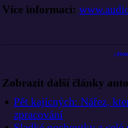
Více informací:
www.audio
< Před
Zobrazit další články aut
Pět kajícných: Nářez, kte
zpracování
Sladké pochoutky z celé 