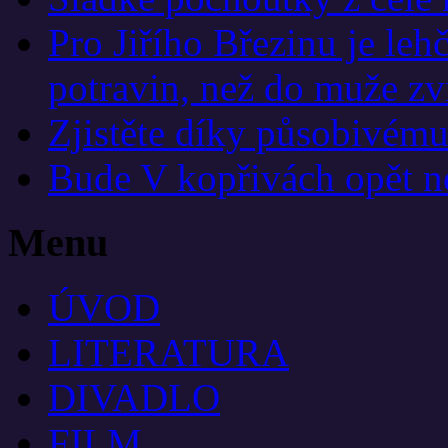
Pro Jiřího Březinu je leh
potravin, než do muže zvr
Zjistěte díky působivému
Bude V kopřivách opět ne
Menu
ÚVOD
LITERATURA
DIVADLO
FILM