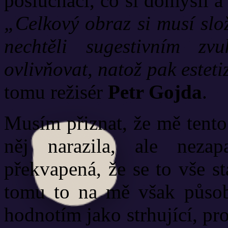
posluchači, co si domyslí a
„Celkový obraz si musí slo
nechtěli sugestivním zv
ovlivňovat, natož pak esteti
tomu režisér
Petr Gojda
.
Musím přiznat, že mě tento
něj narazila, ale neza
překvapená, že se to vše s
tomu to na mě však působ
hodnotím jako strhující, pr