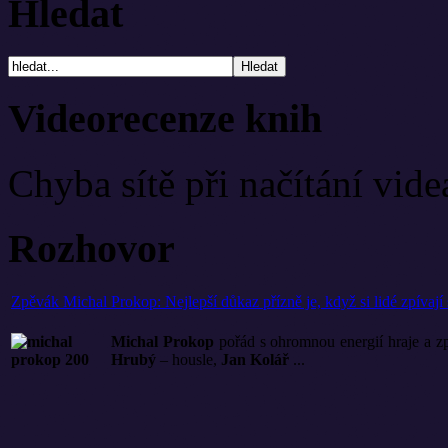
Hledat
Videorecenze knih
Chyba sítě při načítání vide
Rozhovor
Zpěvák Michal Prokop: Nejlepší důkaz přízně je, když si lidé zpívají
Michal Prokop
pořád s ohromnou energií hraje a zp
Hrubý
– housle,
Jan Kolář
...