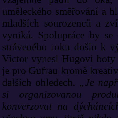
uměleckého směřování a hl
mladších sourozenců a zvíř
vyniká. Spolupráce by se 
stráveného roku došlo k vý
Victor vynesl Hugovi boty z
je pro Gufrau kromě kreati
dalších ohledech.
„Je např
si organizovanou produ
konverzovat na dýcháncích
všechno umy, jimiž nikdo