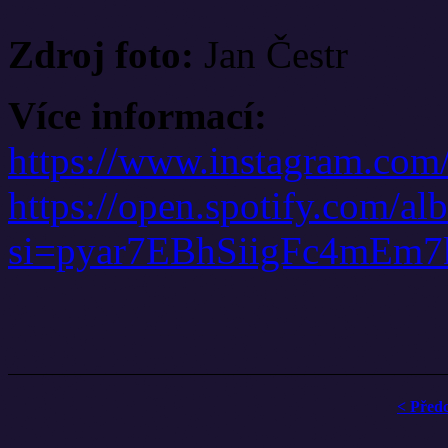
Zdroj foto:
Jan Čestr
Více informací:
https://www.instagram.com/
https://open.spotify.co
si=pyar7EBhSiigFc4mEm7
< Před