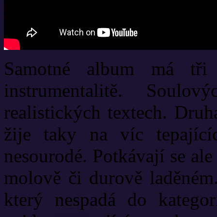
Samotné album má tři č
instrumentalitě. Soul
realistických textech. Druh
žije taky na víc tepající
nesourodé. Potkávají se ale
molově či durově laděném. 
který nespadá do kategor