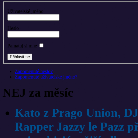
Uživatelské jméno
Heslo
Pamatuj si mne
Zapomenuté heslo?
Zapomenuté uživatelské jméno?
NEJ za měsíc
Kato z Prago Union, DJ
Rapper Jazzy le Pazz p