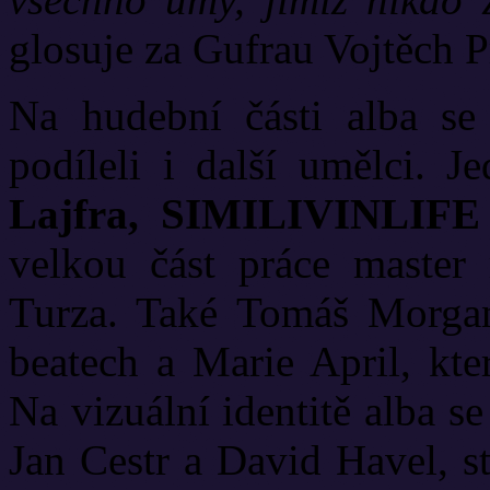
glosuje za Gufrau Vojtěch P
Na hudební části alba se 
podíleli i další umělci. J
Lajfra, SIMILIVINLIF
velkou část práce master
Turza. Také Tomáš Morgan,
beatech a Marie April, kte
Na vizuální identitě alba se
Jan Cestr a David Havel, s