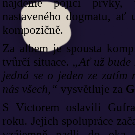
najdeme pojící prvky,
nastaveného dogmatu, ať u
kompozičně.
Za albem je spousta kompr
tvůrčí situace.
„Ať už bude 
jedná se o jeden ze zatím n
nás všech,“
vysvětluje za
G
S Victorem oslavili Gufr
roku. Jejich spolupráce za
vzájemně padli do oka, 