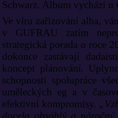
Schwarz. Album vychází u
Ve víru zařizování alba, v
v GUFRAU zatím neprob
strategická porada o roce 2
dokonce zastávají dadaist
koncept plánování. Uplyn
schopnosti spolupráce vše
uměleckých eg a v časové
efektivní kompromisy.
„Vzh
docela obsáhlý a náročný 