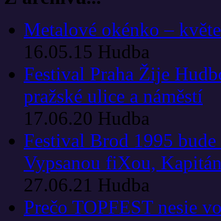
Metalové okénko – květen
16.05.15
Hudba
Festival Praha Žije Hudb
pražské ulice a náměstí
17.06.20
Hudba
Festival Brod 1995 bude 
Vypsanou fiXou, Kapitá
27.06.21
Hudba
Prečo TOPFEST nesie v