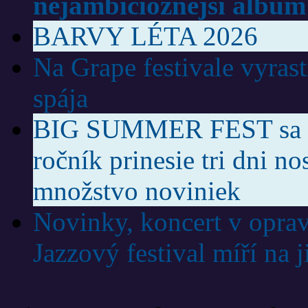
nejambicióznější album
BARVY LÉTA 2026
Na Grape festivale vyras
spája
BIG SUMMER FEST sa vr
ročník prinesie tri dni no
množstvo noviniek
Novinky, koncert v oprav
Jazzový festival míří na 