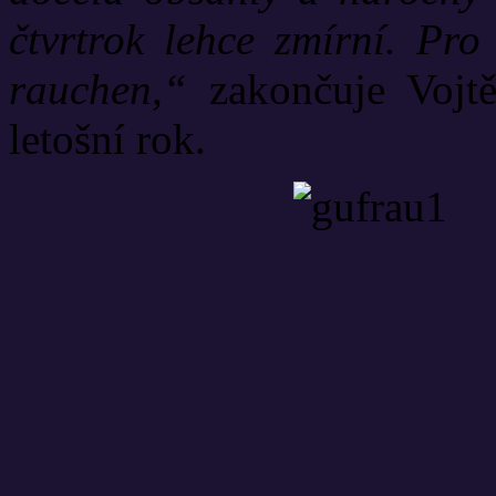
čtvrtrok lehce zmírní. P
rauchen,“
zakončuje Vojt
letošní rok.