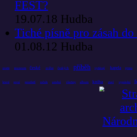
FEST?
19.07.18
Hudba
Tiché písně pro zásah do
01.08.12
Hudba
příběh
české
kapela
muzeum
zvířat
českých
uvede
vydávají
rytmu
f
kniha
které
umění
album
první
prostředí
ročník
všechny
slaví
vyprávění