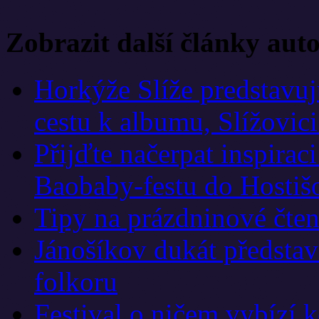
Zobrazit další články aut
Horkýže Slíže predstavu
cestu k albumu, Slížovici
Přijďte načerpat inspirac
Baobaby-festu do Hostiš
Tipy na prázdninové čten
Jánošíkov dukát představí
folkoru
Festival o ničem vybízí 