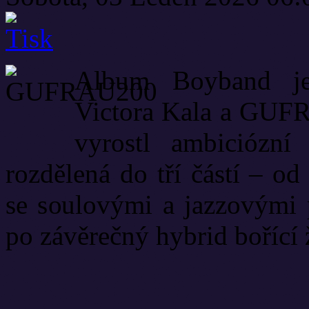
Album Boyband je
Victora Kala a GUF
vyrostl ambiciózní
rozdělená do tří částí – o
se soulovými a jazzovými p
po závěrečný hybrid bořící 