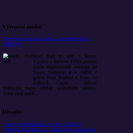
Výtvarné umění
Deprese je stále číslo jedna. Ale Josef Bolf už
šetří krví!
Josef Bolf je stále v kurzu.
Výstava s názvem Těžká planeta
(podle stejnojmenné antologie od
Isaaca Asimova) je k vidění v
galerii Hunt Kastner v Praze na
Žižkově. Černo – růžové
bolfovské barvy střídají umírněnější odstíny,
černá však nadál...
Divadlo
Absolventka Harvardu a velitel zvláštních
jednotek. Muzikál IAGO láká diváky na moderní