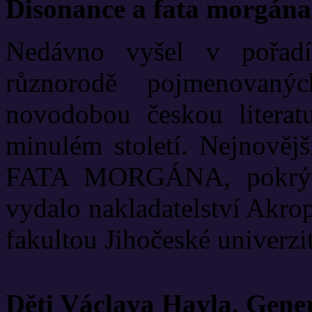
Disonance a fata morgána
Nedávno vyšel v pořadí
různorodě pojmenovanýc
novodobou českou literat
minulém století. Nejnově
FATA MORGÁNA, pokrývá
vydalo nakladatelství Akrop
fakultou Jihočeské univerzit
Děti Václava Havla. Gene