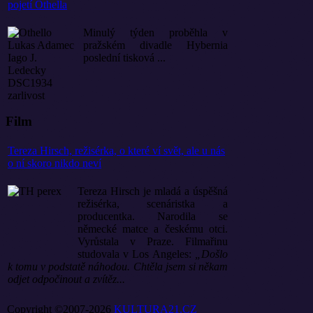
pojetí Othella
Minulý týden proběhla v
pražském divadle Hybernia
poslední tisková ...
Film
Tereza Hirsch, režisérka, o které ví svět, ale u nás
o ní skoro nikdo neví
Tereza Hirsch je mladá a úspěšná
režisérka, scenáristka a
producentka. Narodila se
německé matce a českému otci.
Vyrůstala v Praze. Filmařinu
studovala v Los Angeles:
„Došlo
k tomu v podstatě náhodou. Chtěla jsem si někam
odjet odpočinout a zvítěz...
Copyright ©2007-2026
KULTURA21.CZ