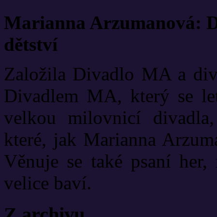
Marianna Arzumanová: Di
dětství
Založila Divadlo MA a diva
Divadlem MA, který se let
velkou milovnicí divadla
které, jak Marianna Arzuma
Věnuje se také psaní her, 
velice baví.
Z archivu...