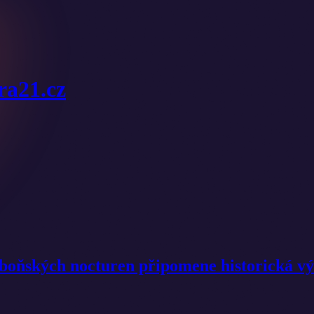
ura21.cz
řeboňských nocturen připomene historická v