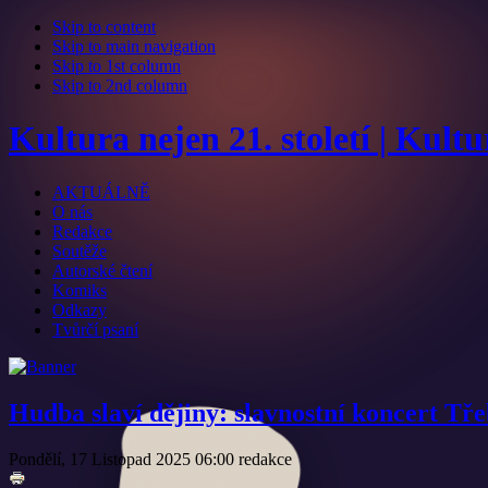
Skip to content
Skip to main navigation
Skip to 1st column
Skip to 2nd column
Kultura nejen 21. století | Kult
AKTUÁLNĚ
O nás
Redakce
Soutěže
Autorské čtení
Komiks
Odkazy
Tvůrčí psaní
Hudba slaví dějiny: slavnostní koncert T
Pondělí, 17 Listopad 2025 06:00
redakce