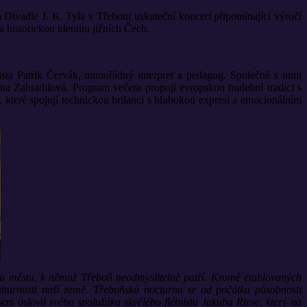
Divadle J. K. Tyla v Třeboni uskuteční koncert připomínající výročí
historickou identitu jižních Čech.
rista Patrik Červák, mimořádný interpret a pedagog. Společně s nimi
na Zahradilová. Program večera propojí evropskou hudební tradici s
které spojují technickou brilanci s hlubokou expresí a emocionálním
ému městu, k němuž Třeboň neodmyslitelně patří. Kromě etablovaných
lturnosti naší země. Třeboňská nocturna se od počátku působnosti
em oslovil svého spolužáka skvělého flétnistu Jakuba Riese, který na