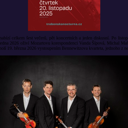
abízí celkem šest večerů, pět koncertních a jeden diskusní. Po list
2. ledna 2026 oživí Mozartovu korespondenci Vanda Šípová, Michal M
lí 19. března 2026 vystoupením Bennewitzova kvarteta, jednoho z n