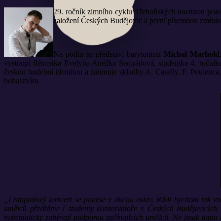
29. ročník zimního cyklu Třeboňských nocturen pokra
založení Českých Budějovic a první písemnou zmínku o
Na pódiu se představí barytonista
Michal Marhold
vystoupí flétnistka Evelyna Anežka Semrádová, studentka 4. ročník
českou hudební identitou a zahrnuje skladby A. Caselly, F. Poulenc
bohatstvím.
„Listopadový koncert se ponese v duchu oslav. Rádi bychom tak vzd
umělců přivítáme i studenty konzervatoře v Českých Budějovicích
systematicky zabývají podporou začínajících umělců. Ne jinak tomu b