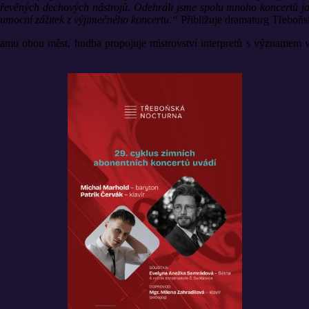
dřevěných dechových nástrojů. Odehráli jsme spolu mnoho koncertů jak
í umocní zážitek z výjimečného koncertu.“
Přibližuje dramaturg Třeboň
amu obou měst, hudba propojuje mistrovství interpretů s významem výr