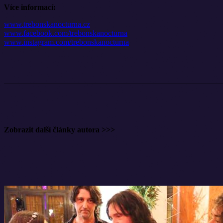
Více informací:
www.trebonskanocturna.cz
www.facebook.com/trebonskanocturna
www.instagram.com/trebonskanocturna
Horkýže Slíže predstavujú Monte Mabu. Nový klip otvára cestu 
Přijďte načerpat inspiraci na 20. ročník legendárního Baobaby-
Tipy na prázdninové čtení
Zobrazit další články autora >>>
Jánošíkov dukát představí to nejlepší ze slovenského folkoru
Festival o ničem vybízí ke zpomalení a sebepéči. Zatancujte si