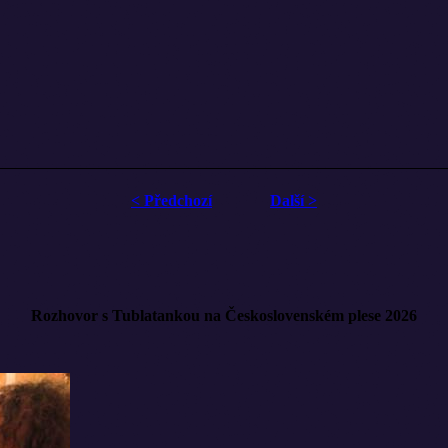
< Předchozí
Další >
k albumu, Slížovici aj turné
festu do Hostišové
 s Janem Cinou, poslechněte pohádku...
Rozhovor s Tublatankou na Československém plese 2026