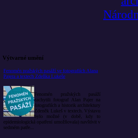
Výtvarné umění
Fenomén pražských pasáží ve fotografiích Alana
Pajera a textech Zdeňka Lukeše
Fenomén pražských pasáží
zachytili fotograf Alan Pajer na
fotografiích a historik architektury
Zdeněk Lukeš v textech. Výstavu
bylo možné (v době, kdy to
epidemiologická opatření umožňovala) navštívit v
sedmém patře...