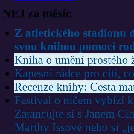
NEJ za měsíc
Z atletického stadionu 
svou knihou pomoci rodi
Kniha o umění prostého 
Kapesní rádce pro cíti, co
Recenze knihy: Cesta ma
Festival o ničem vybízí 
Zatancujte si s Janem Ci
Marthy Issové nebo si „j