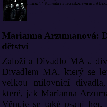
pumpách.“
Komentuje s nadsázkou svůj návrat k akt
Marianna Arzumanová: Di
dětství
Založila Divadlo MA a diva
Divadlem MA, který se let
velkou milovnicí divadla
které, jak Marianna Arzuma
Věnuje se také psaní her, 