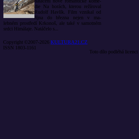
natáčení nové romantické kome-
die Na horách, kterou režíroval
Rudolf Havlík. Film vznikal od
října do března nejen v ma-
lebném prostředí Krkonoš, ale také v samotném
srdci Himálaje. Natáčelo s...
Copyright ©2007-2026
KULTURA21.CZ
ISSN 1803-1161
Toto dílo podléhá licenci