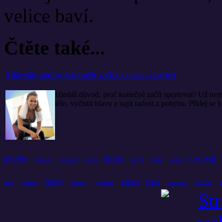
velice baví.
Čtěte také...
5 důvodů, proč by ženy měly začít sportovat právě teď
Hledáš důvod, proč konečně začít sportovat? Už nemus
tělo, vyčistit hlavu a najít radost z pohybu. Přidej se
festival
příběhy
divadla
historie
život
které
prostředí
ročník
vydává
kniha
hudby
kapela
láska
muzeum
praze
vydávají
všechny
vyprávění
s