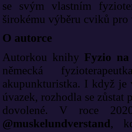
se svým vlastním fyziote
širokému výběru cviků pro v
O autorce
Autorkou knihy
Fyzio n
německá fyzioterapeu
akupunkturistka. I když j
úvazek, rozhodla se zůstat 
dovolené. V roce 2020
@muskelundverstand
, k