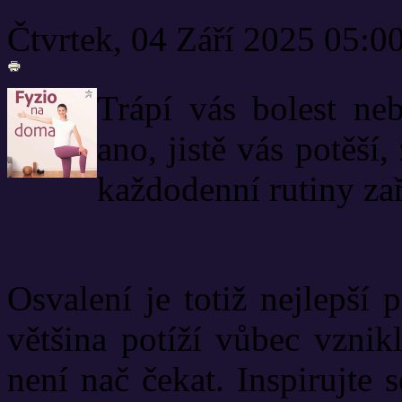
Čtvrtek, 04 Září 2025 05:0
Trápí vás bolest n
ano, jistě vás potěší,
každodenní rutiny zař
Osvalení je totiž nejlepší 
většina potíží vůbec vznikl
není nač čekat. Inspirujte