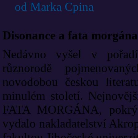
od Marka Cpina
Disonance a fata morgána
Nedávno vyšel v pořadí
různorodě pojmenovanýc
novodobou českou literat
minulém století. Nejnově
FATA MORGÁNA, pokrývá
vydalo nakladatelství Akrop
fakultou Jihočeské univerzit