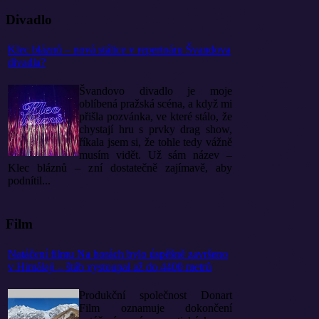
Divadlo
Klec bláznů – nová stálice v repertoáru Švandova
divadla?
Švandovo divadlo je moje
oblíbená pražská scéna, a když mi
přišla pozvánka, ve které stálo, že
chystají hru s prvky drag show,
říkala jsem si, že tohle tedy vážně
musím vidět. Už sám název –
Klec bláznů – zní dostatečně zajímavě, aby
podnítil...
Film
Natáčení filmu Na horách bylo úspěšně završeno
v Himálaji – štáb vystoupal až do 4400 metrů
Produkční společnost Donart
Film oznamuje dokončení