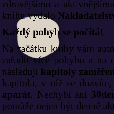
zdravějšímu a aktivnějšímu
knihu vydalo
Nakladatelst
Každý pohyb se počítá!
Na začátku knihy vám autor
zařadit více pohybu a na c
následují
kapitoly zaměřen
kapitola, v níž se dozvíte
aparát
. Nechybí ani
30de
pomůže nejen být denně akti