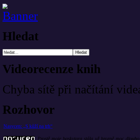
Hledat
Videorecenze knih
Chyba sítě při načítání vide
Rozhovor
Nasycen: „S kůží na trh“
„Prostě moje baskytara stála už hrozně moc dlouho 