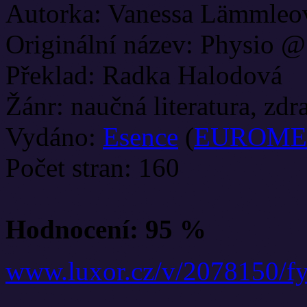
Autorka: Vanessa Lämmleo
Originální název: Physio 
Překlad: Radka Halodová
Žánr: naučná literatura, zdr
Vydáno:
Esence
(
EUROME
Počet stran: 160
Plánujete si sjednat nové 
Hodnocení: 95 %
nenechte se napálit
www.luxor.cz/v/2078150/f
První pravidlo zní: tady