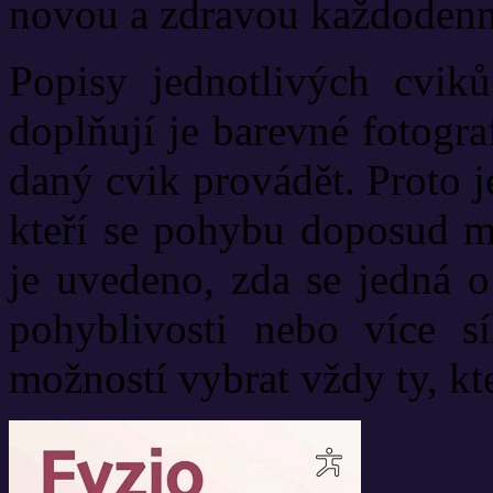
novou a zdravou každodenní
Popisy jednotlivých cviků
doplňují je barevné fotogra
daný cvik provádět. Proto j
kteří se pohybu doposud m
je uvedeno, zda se jedná 
pohyblivosti nebo více s
možností vybrat vždy ty, kt