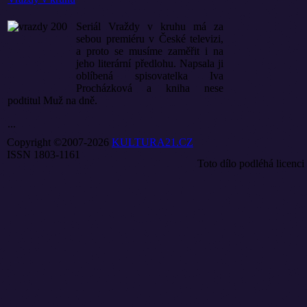
Seriál Vraždy v kruhu má za
sebou premiéru v České televizi,
a proto se musíme zaměřit i na
jeho literární předlohu. Napsala ji
oblíbená spisovatelka Iva
Procházková a kniha nese
podtitul Muž na dně.
...
Copyright ©2007-2026
KULTURA21.CZ
ISSN 1803-1161
Toto dílo podléhá licenci