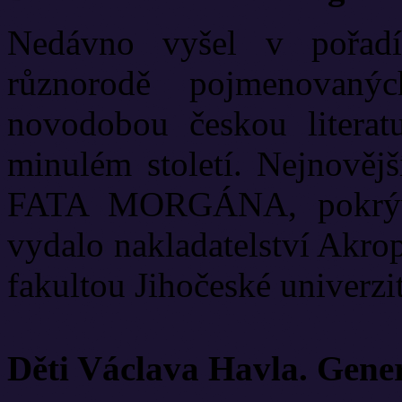
Nedávno vyšel v pořadí
různorodě pojmenovanýc
novodobou českou literat
minulém století. Nejnově
FATA MORGÁNA, pokrývá
vydalo nakladatelství Akrop
fakultou Jihočeské univerzit
Děti Václava Havla. Gene