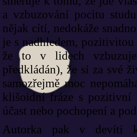
směřuje k tomu, že jde vla
a vzbuzování pocitu studu 
nějak cítí, nedokáže snadno
je s nadhledem, pozitivitou
že to v lidech vzbuzuj
předkládán), že si za své 
samozřejmě moc nepomáhá,
klišoidní fráze s pozitivní
účast nebo pochopení a pod
Autorka pak v devíti ka