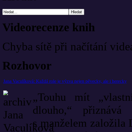
Videorecenze knih
Chyba sítě při načítání vide
Rozhovor
Jana Vaculíková: Každá role je výzva nejen pěvecky, ale i herecky
„Touhu mít „vlastn
dlouho,“ přiznává 
s manželem založila D