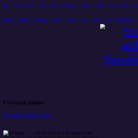
život
které
zvířat
album
přináší
knihu
uvede
vydává
současnosti
rytmu
ročn
festival
kniha
kapela
divadlo
umění
čtení
vydávají
praze
prostředí
Výtvarné umění
Šel malíř chudě do světa
Už po páté se v Roudnici nad