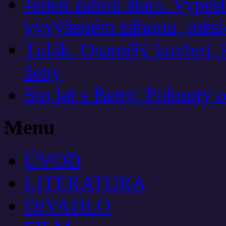
Jeden záhon stačí. Vypěst
vyvýšeném záhonu, měsí
Tulák. Osamělý kovboj, ků
ženy
Sto let s Betty. Pohnutý 
Menu
ÚVOD
LITERATURA
DIVADLO