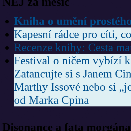
NEJ za měsíc
Kniha o umění prostého
Kapesní rádce pro cíti, co
Recenze knihy: Cesta ma
Festival o ničem vybízí 
Zatancujte si s Janem Ci
Marthy Issové nebo si „j
od Marka Cpina
Disonance a fata morgána