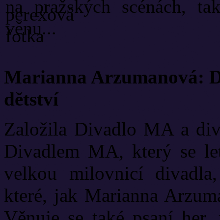
na pražských scénách, ta
věnu...
Marianna Arzumanová: Di
dětství
Založila Divadlo MA a diva
Divadlem MA, který se let
velkou milovnicí divadla
které, jak Marianna Arzuma
Věnuje se také psaní her, 