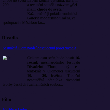
Labem konala výtvarná, literární
a recitační soutěž s názvem
„Šel
malíř chudě do světa.“
Každoročně ji pořádá roudnická
Galerie moderního umění
, ve
spolupráci s Městskou kn...
Divadlo
Šestnáctá Flora nabízí desetidenní porci divadla
Celkem osm scén bude hostit
16.
ročník
mezinárodního festivalu
Divadelní Flora
, který se
tentokrát v Olomouci uskuteční
10. – 20. května
. Tradiční
nesoutěžní přehlídka divadelní
tvorby českých i zahraničních soubor...
Film
Vraždy v kruhu