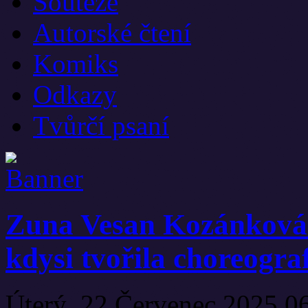
Soutěže
Autorské čtení
Komiks
Odkazy
Tvůrčí psaní
Zuna Vesan Kozánková: 
kdysi tvořila choreograf
Úterý, 22 Červenec 2025 0