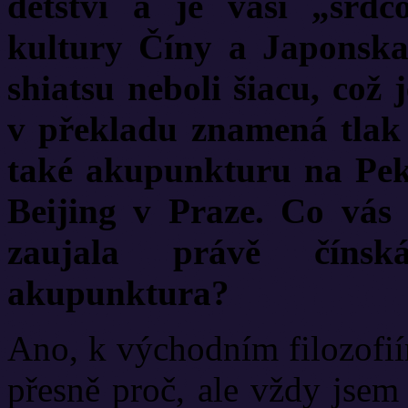
dětství a je vaší „srdc
kultury Číny a Japonska,
shiatsu neboli šiacu, což
v překladu znamená tlak p
také akupunkturu na Pek
Beijing v Praze. Co vás 
zaujala právě číns
akupunktura?
Ano, k východním filozofií
přesně proč, ale vždy jsem