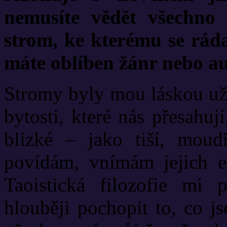
nemusíte vědět všechno
strom, ke kterému se ráda
máte oblíben žánr nebo a
Stromy byly mou láskou už 
bytosti, které nás přesahu
blízké – jako tiší, moud
povídám, vnímám jejich en
Taoistická filozofie mi
hlouběji pochopit to, co j