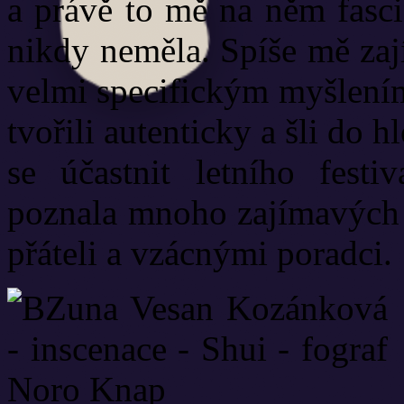
a právě to mě na něm fasci
nikdy neměla. Spíše mě zaj
velmi specifickým myšlením 
tvořili autenticky a šli do 
se účastnit letního fest
poznala mnoho zajímavých tv
přáteli a vzácnými poradci.