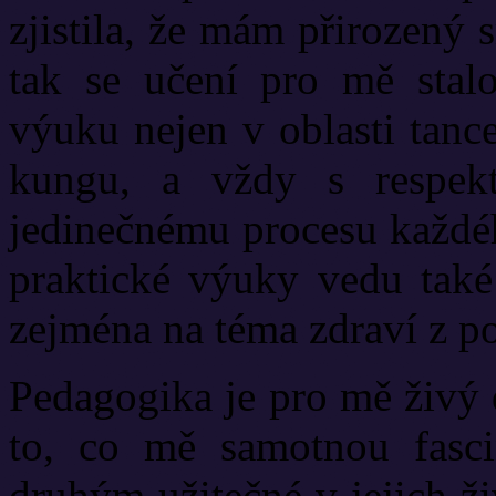
zjistila, že mám přirozený 
tak se učení pro mě stal
výuku nejen v oblasti tance
kungu, a vždy s respek
jedinečnému procesu každéh
praktické výuky vedu také 
zejména na téma zdraví z p
Pedagogika je pro mě živý 
to, co mě samotnou fasc
druhým užitečné v jejich ži