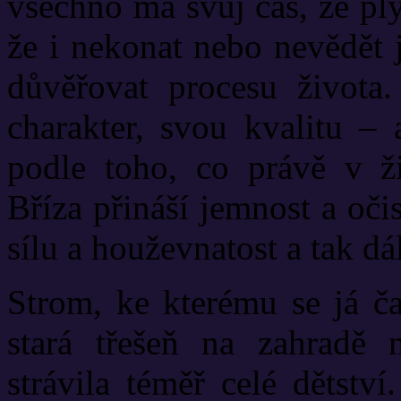
všechno má svůj čas, že pl
že i nekonat nebo nevědět 
důvěřovat procesu život
charakter, svou kvalitu –
podle toho, co právě v ž
Bříza přináší jemnost a oči
sílu a houževnatost a tak dál
Strom, ke kterému se já ča
stará třešeň na zahradě 
strávila téměř celé dětstv