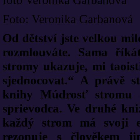
Foto: Veronika Garbanová
Od dětství jste velkou mi
rozmlouváte. Sama říká
stromy ukazuje, mi taoist
sjednocovat.“ A právě s
knihy Múdrosť stromu 
sprievodca. Ve druhé kni
každý strom má svoji 
rezonuje s člověkem ji