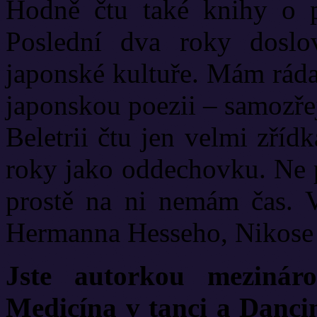
Hodně čtu také knihy o p
Poslední dva roky dosl
japonské kultuře. Mám ráda 
japonskou poezii – samozře
Beletrii čtu jen velmi zří
roky jako oddechovku. Ne p
prostě na ni nemám čas. 
Hermanna Hesseho, Nikose 
Jste autorkou mezinár
Medicína v tanci a Danci