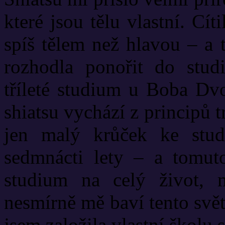
které jsou tělu vlastní. Cí
spíš tělem než hlavou – a 
rozhodla ponořit do stud
tříleté studium u Boba Dv
shiatsu vychází z principů t
jen malý krůček ke stud
sedmnácti lety – a tomut
studium na celý život, 
nesmírně mě baví tento svět
jsem založila vlastní školu 