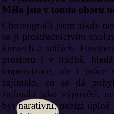
Měla jste v tomto oboru n
Choreografii jsem nikdy nes
se ji prostřednictvím spol
kurzech a stážích. Fasci
prostoru i v hudbě, hledá
improvizace, ale i práce 
zajímalo, co se dá pohy
zajímala jako výpověď, ne
být narativní, nabízí úplně