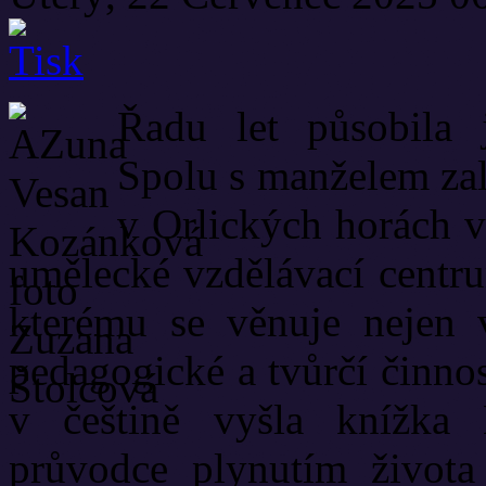
Řadu let působila 
Spolu s manželem zal
v Orlických horách v
umělecké vzdělávací centru
kterému se věnuje nejen 
pedagogické a tvůrčí činno
v češtině vyšla knížka 
průvodce plynutím života