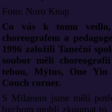
Foto: Noro Knap
Co vás k tomu vedlo,
choreografem a pedago
1996 založili Taneční spol
soubor měli choreografi
tebou, Mýtus, One Yin 
Couch corner.
S Milanem jsme měli potřeb
bychom mohli zkoumat to, c