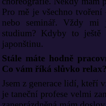
choreografie. Někdy mám po
Pro mě je všechno tvoření 
nebo seminář. Vždy mi j
studium? Kdyby to ještě š
japonštinu.
Stále máte hodně pracovn
Co vám říká slůvko relax
Jsem z generace lidí, kteří 
je taneční profese velmi z
zaneprázdněná mám doslov