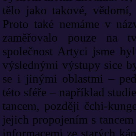
tělo jako takové, vědomí, 
Proto také nemáme v názv
zaměřovalo pouze na tv
společnost Artyci jsme b
výslednými výstupy sice by
se i jinými oblastmi – p
této sféře – například stud
tancem, později čchi-kung
jejich propojením s tancem
informacemi ze starých ká