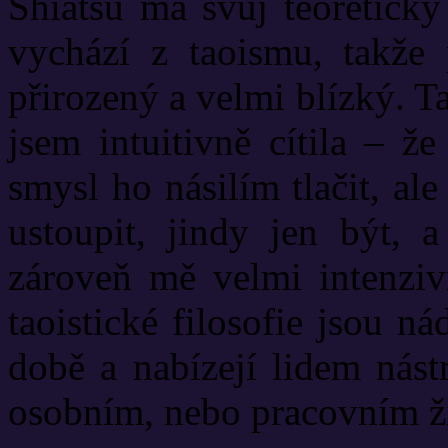
Shiatsu má svůj teoretický
vychází z taoismu, takže
přirozený a velmi blízký. T
jsem intuitivně cítila – ž
smysl ho násilím tlačit, al
ustoupit, jindy jen být, 
zároveň mě velmi intenzivn
taoistické filosofie jsou n
době a nabízejí lidem nástr
osobním, nebo pracovním ž