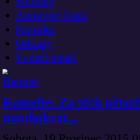
Soutěže
Autorské čtení
Komiks
Odkazy
Tvůrčí psaní
Kamelie: Za těch pětatř
mnohokrát...
Sobota, 19 Prosinec 2015 