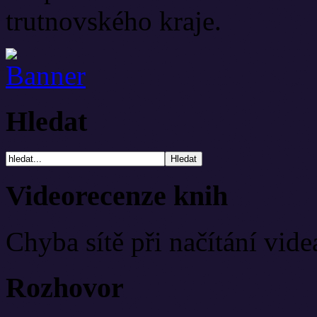
trutnovského kraje.
Hledat
Videorecenze knih
Chyba sítě při načítání vide
Rozhovor