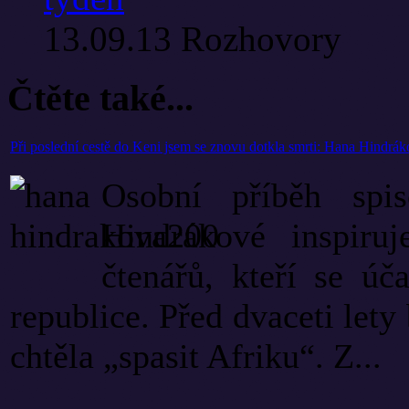
13.09.13
Rozhovory
Čtěte také...
Při poslední cestě do Keni jsem se znovu dotkla smrti: Hana Hindrá
Osobní příběh spis
Hindrákové inspiru
čtenářů, kteří se úč
republice. Před dvaceti lety
chtěla „spasit Afriku“. Z...