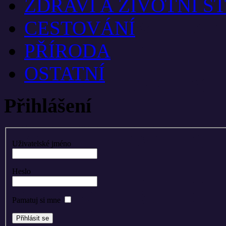
ZDRAVÍ A ŽIVOTNÍ S
CESTOVÁNÍ
PŘÍRODA
OSTATNÍ
Přihlášení
Uživatelské jméno
Heslo
Pamatuj si mne