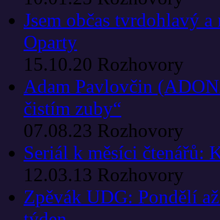
Jsem občas tvrdohlavý a r
Oparty
15.10.20
Rozhovory
Adam Pavlovčin (ADONX
čistím zuby“
07.08.23
Rozhovory
Seriál k měsíci čtenářů:
12.03.13
Rozhovory
Zpěvák UDG: Pondělí až č
týden