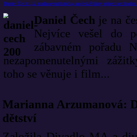
Daniel Čech: „Já zcela nepatrioticky na české filmy vůbec nechodím. 
Daniel Čech
je na č
Nejvíce vešel do p
zábavném pořadu Na
nezapomenutelnými zážit
toho se věnuje i film...
Marianna Arzumanová: Di
dětství
Založila Divadlo MA a diva