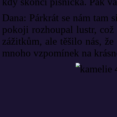
kdy skončí písnička. Pak v
Dana: Párkrát se nám tam s
pokoji rozhoupal lustr, co
zážitkům, ale těšilo nás, ž
mnoho vzpomínek na krásn