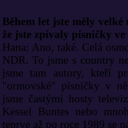
Během let jste měly velké
že jste zpívaly písničky ve
Hana: Ano, také. Celá osmd
NDR. To jsme s country ne
jsme tam autory, kteří pr
"ormovské" písničky v něm
jsme častými hosty televi
Kessel Buntes nebo mnoha
teprve až po roce 1989 se 