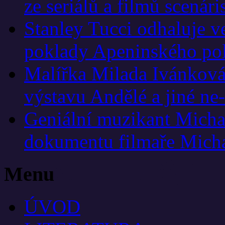
ze seriálů a filmů scená
Stanley Tucci odhaluje v
poklady Apeninského po
Malířka Milada Ivánková
výstavu Andělé a jiné ne
Geniální muzikant Micha
dokumentu filmaře Mich
Menu
ÚVOD