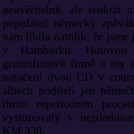
neuvěřitelně, ale tenkrát
populární německý zpěvák 
nám líbila natolik, že jsme 
v Hamburku. Hotovou 
gramofonové firmě a my j
natočení dvou CD v countr
albech podíleli jen němeč
tímto repertoárem proce
vystupovaly v nejsledova
KM 330.