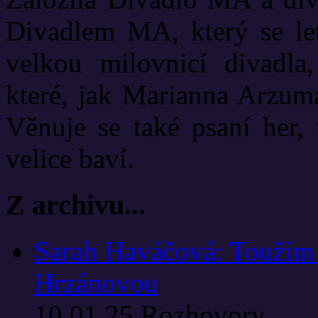
Divadlem MA, který se let
velkou milovnicí divadla
které, jak Marianna Arzuma
Věnuje se také psaní her, 
velice baví.
Z archivu...
Sarah Haváčová: Toužím s
Hrzánovou
10.01.25
Rozhovory