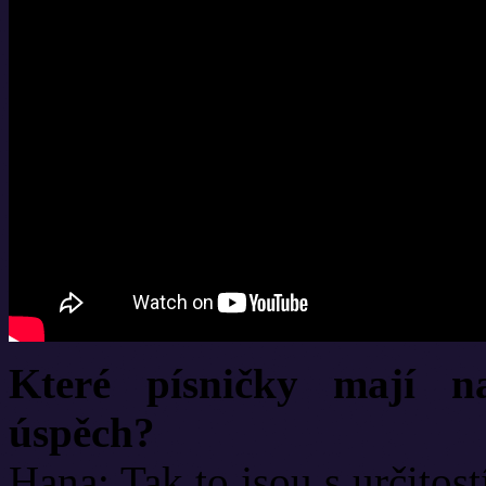
Které písničky mají na
úspěch?
Hana: Tak to jsou s určitost