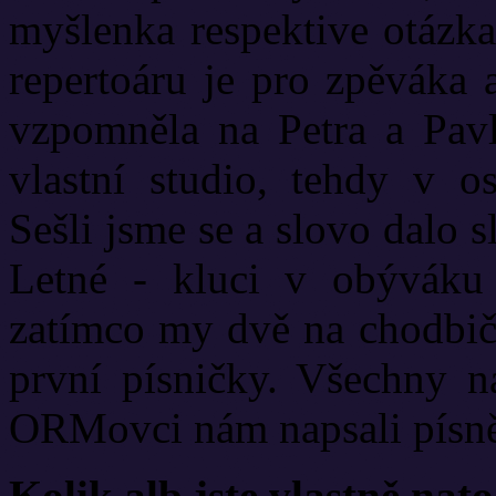
myšlenka respektive otázka
repertoáru je pro zpěváka 
vzpomněla na Petra a Pavla
vlastní studio, tehdy v o
Sešli jsme se a slovo dalo 
Letné - kluci v obýváku 
zatímco my dvě na chodbič
první písničky. Všechny 
ORMovci nám napsali písně 
Kolik alb jste vlastně nato