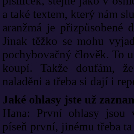
písniček, stejně jako v osm
a také textem, který nám sl
aranžmá je přizpůsobené d
Jinak těžko se mohu vyjad
pochybovačný člověk. To už 
koupí. Takže doufám, ž
naladěni a třeba si dají i re
Jaké ohlasy jste už zazna
Hana: První ohlasy jsou 
píseň první, jinému třeba ta