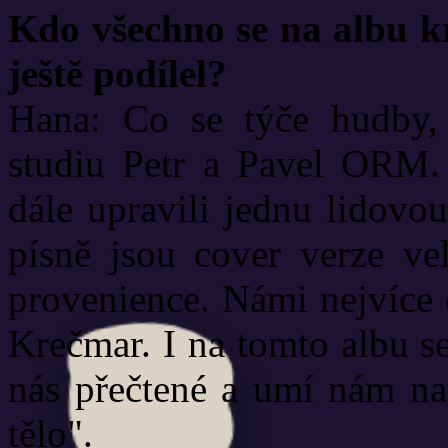
Kdo všechno se na albu 
ještě podílel?
Hana: Co se týče hudby,
studiu Petr a Pavel ORM. 
dále upravili jednu lidovou
písně jsou cover verze ve
provenience. Námi nejvíce
Krečmar. I na tomto albu s
nás přečtené a umí nám nap
tělo".