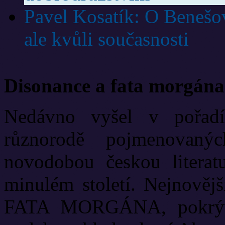
Pavel Kosatík: O Benešov
ale kvůli současnosti
Disonance a fata morgána
Nedávno vyšel v pořadí
různorodě pojmenovanýc
novodobou českou literat
minulém století. Nejnově
FATA MORGÁNA, pokrývá