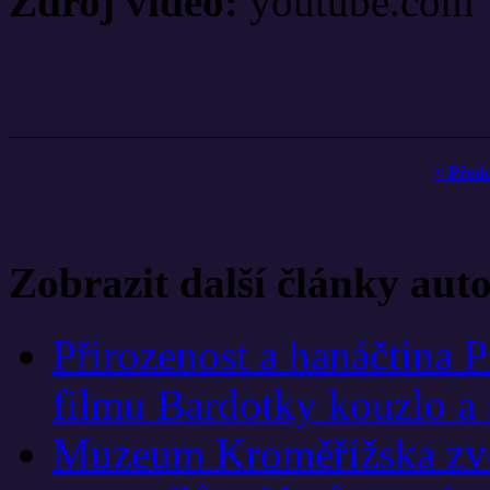
Zdroj video:
youtube.com
< Před
Zobrazit další články aut
Přirozenost a hanáčtina 
filmu Bardotky kouzlo a 
Muzeum Kroměřížska zve 