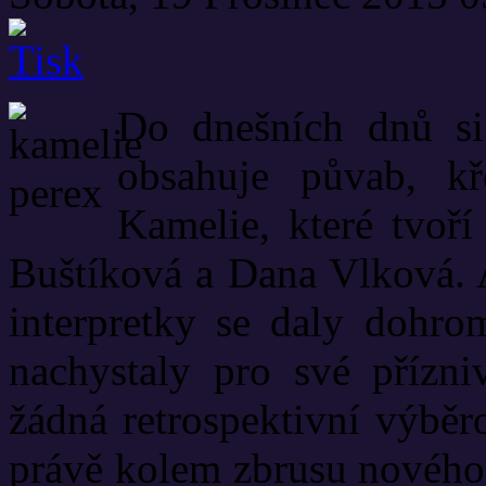
Do dnešních dnů si
obsahuje půvab, k
Kamelie, které tvoří
Buštíková a Dana Vlková. A
interpretky se daly dohr
nachystaly pro své přízn
žádná retrospektivní výbě
právě kolem zbrusu nového 