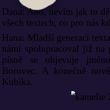
Dana: Ano, nevím jak to dě
všech textech, co pro nás k
Hana: Mladší generaci texta
námi spolupracoval již na 
písně se objevuje jmé
Borovec. A konečně nově 
Kubíka.