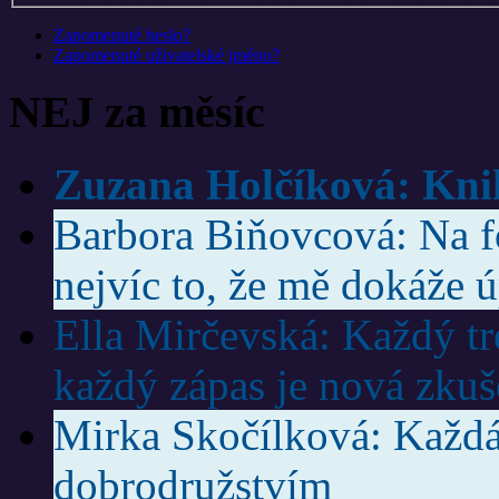
Zapomenuté heslo?
Zapomenuté uživatelské jméno?
NEJ za měsíc
Zuzana Holčíková: Knih
Barbora Biňovcová: Na f
nejvíc to, že mě dokáže ú
Ella Mirčevská: Každý trén
každý zápas je nová zkuš
Mirka Skočílková: Každá
dobrodružstvím