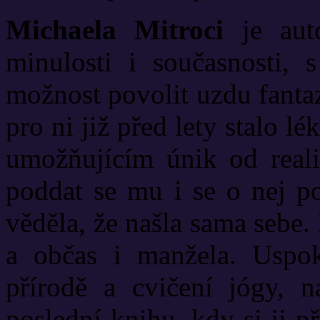
Michaela Mitroci
je auto
minulosti i současnosti, 
možnost povolit uzdu fantazi
pro ni již před lety stalo 
umožňujícím únik od realit
poddat se mu i se o nej po
věděla, že našla sama sebe
a občas i manžela. Uspok
přírodě a cvičení jógy, n
poslední knihu, kdy si ji 