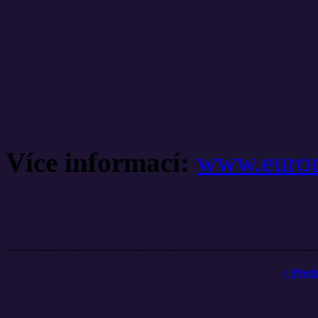
Více informací:
www.eurom
< Před