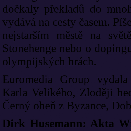
dočkaly překladů do mnoh
vydává na cesty časem. Píše 
nejstarším městě na svět
Stonehenge nebo o dopingu
olympijských hrách.
Euromedia Group vydala 
Karla Velikého, Zloději he
Černý oheň z Byzance, Dobr
Dirk Husemann: Akta W