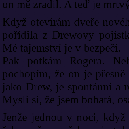
on mě zradil. A teď je mrtvý
Když otevírám dveře novéh
pořídila z Drewovy pojistk
Mé tajemství je v bezpečí.
Pak potkám Rogera. Neh
pochopím, že on je přesně 
jako Drew, je spontánní a 
Myslí si, že jsem bohatá, os
Jenže jednou v noci, když 