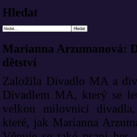
Hledat
Marianna Arzumanová: Di
dětství
Založila Divadlo MA a diva
Divadlem MA, který se let
velkou milovnicí divadla
které, jak Marianna Arzuma
Věnuje se také psaní her, 