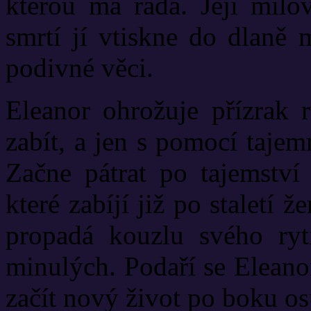
kterou má ráda. Její milo
smrtí jí vtiskne do dlaně 
podivné věci.
Eleanor ohrožuje přízrak r
zabít, a jen s pomocí tajem
Začne pátrat po tajemství 
které zabíjí již po staletí ž
propadá kouzlu svého ryt
minulých. Podaří se Eleanor
začít nový život po boku o