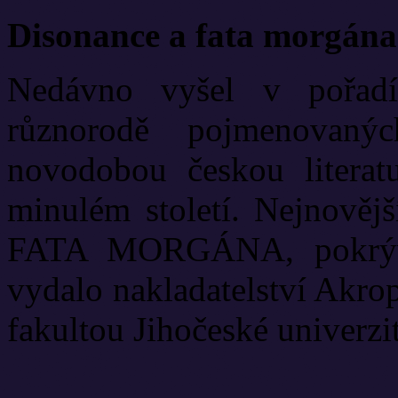
Disonance a fata morgána
Nedávno vyšel v pořadí
různorodě pojmenovanýc
novodobou českou literat
minulém století. Nejnově
FATA MORGÁNA, pokrývá
vydalo nakladatelství Akrop
fakultou Jihočeské univerzit