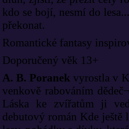
kdo se bojí, nesmí do lesa..
překonat.
Romantické fantasy inspiro
Doporučený věk 13+
A. B. Poranek
vyrostla v K
venkově rabováním dědeč¬k
Láska ke zvířatům ji vedl
debutový román Kde ještě l