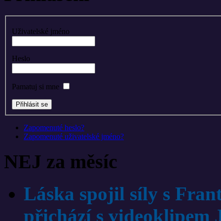
Uživatelské jméno
Heslo
Pamatuj si mne
Zapomenuté heslo?
Zapomenuté uživatelské jméno?
NEJ za měsíc
Láska spojil síly s Fr
přichází s videoklipem