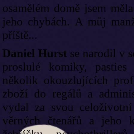
osamělém domě jsem měla 
jeho chybách. A můj manže
příště...
Daniel Hurst
se narodil v s
proslulé komiky, pasties
několik okouzlujících prof
zboží do regálů a admini
vydal za svou celoživotní
věrných čtenářů a jeho k
žebříčku psychothrill