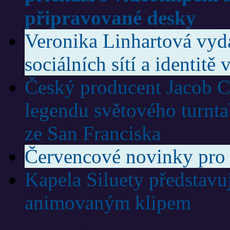
připravované desky
Veronika Linhartová vydá
sociálních sítí a identitě 
Český producent Jacob Ca
legendu světového turnt
ze San Franciska
Červencové novinky pro 
Kapela Siluety představu
animovaným klipem