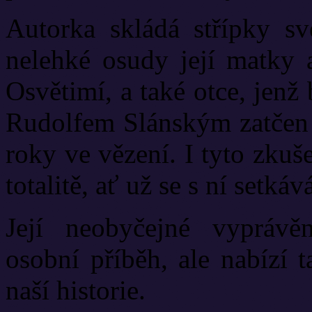
Autorka skládá střípky své
nelehké osudy její matky a
Osvětimí, a také otce, jenž
Rudolfem Slánským zatčen a
roky ve vězení. I tyto zkuše
totalitě, ať už se s ní setká
Její neobyčejné vyprávěn
osobní příběh, ale nabízí t
naší historie.