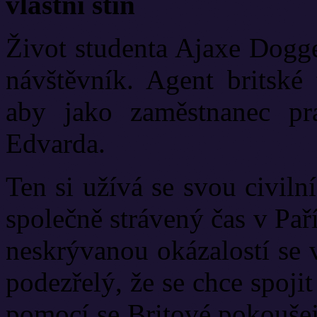
vlastní stín
Život studenta Ajaxe Dogge
návštěvník. Agent britské
aby jako zaměstnanec pr
Edvarda.
Ten si užívá se svou civil
společně strávený čas v Pař
neskrývanou okázalostí se 
podezřelý, že se chce spoj
pomocí se Britové pokoušejí