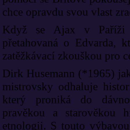
chce opravdu svou vlast zra
Když se Ajax v Paříži d
přetahovaná o Edvarda, k
zatěžkávací zkouškou pro 
Dirk Husemann (*1965) jako
mistrovsky odhaluje histor
který proniká do dávno 
pravěkou a starověkou his
etnologii. S touto výbavou