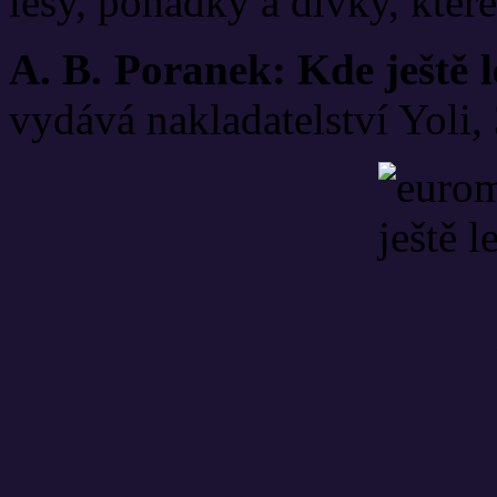
lesy, pohádky a dívky, kter
A. B. Poranek: Kde ještě l
vydává nakladatelství Yoli,