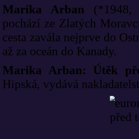
Marika Arban
(*1948, 
pochází ze Zlatých Moravců
cesta zavála nejprve do Ost
až za oceán do Kanady.
Marika Arban: Útěk pře
Hipská, vydává nakladatelst