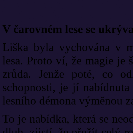
V čarovném lese se ukrývaj
Liška byla vychována v m
lesa. Proto ví, že magie je 
zrůda. Jenže poté, co odh
schopnosti, je jí nabídnut
lesního démona výměnou za
To je nabídka, která se neo
dluh, zjistí, že přežít celý