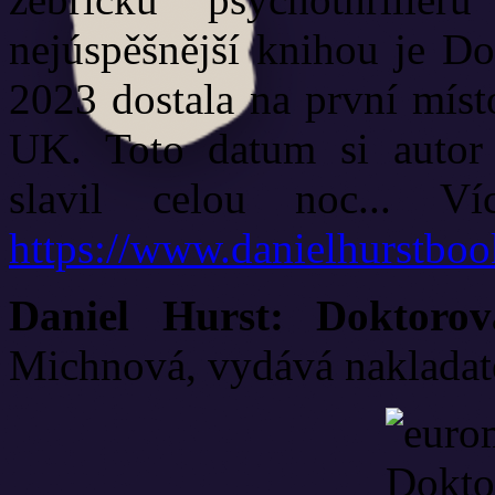
nejúspěšnější knihou je Do
2023 dostala na první mís
UK. Toto datum si autor 
slavil celou noc... 
https://www.danielhurstbo
Daniel Hurst: Doktoro
Michnová, vydává nakladatel