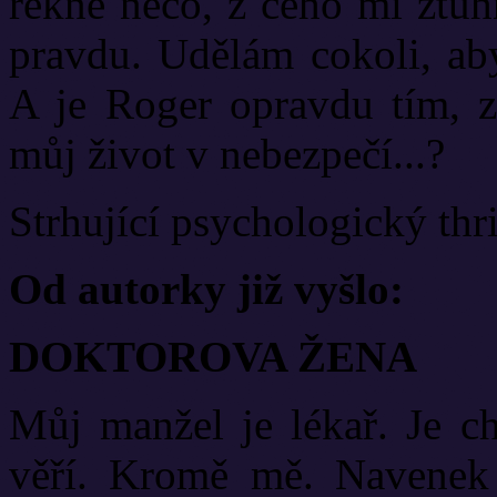
řekne něco, z čeho mi ztuh
pravdu. Udělám cokoli, ab
A je Roger opravdu tím, 
můj život v nebezpečí...?
Strhující psychologický thr
Od autorky již vyšlo:
DOKTOROVA ŽENA
Můj manžel je lékař. Je ch
věří. Kromě mě. Navenek